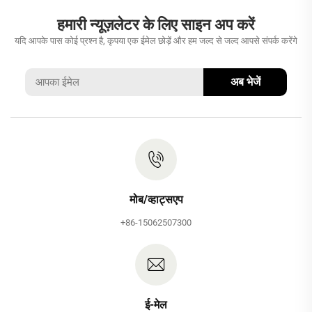
हमारी न्यूज़लेटर के लिए साइन अप करें
यदि आपके पास कोई प्रश्न है, कृपया एक ईमेल छोड़ें और हम जल्द से जल्द आपसे संपर्क करेंगे
अब भेजें
मोब/व्हाट्सएप
+86-15062507300
ई-मेल