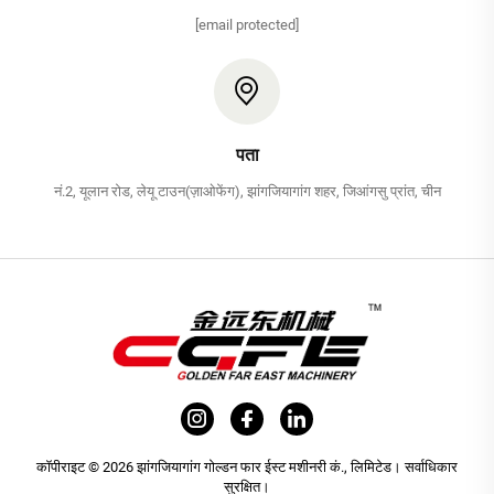
[email protected]
पता
नं.2, यूलान रोड, लेयू टाउन(ज़ाओफेंग), झांगजियागांग शहर, जिआंगसु प्रांत, चीन
कॉपीराइट © 2026 झांगजियागांग गोल्डन फार ईस्ट मशीनरी कं., लिमिटेड। सर्वाधिकार
सुरक्षित।