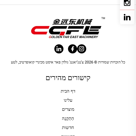
כל הזכויות שמורות © 2026 צ'נגג'יאגנג' גולדן פאר איסט מכינרי קואופרטיב, לטע
קישורים מהירים
דף הבית
עלינו
מוצרים
הַתְקָנָה
חדשות