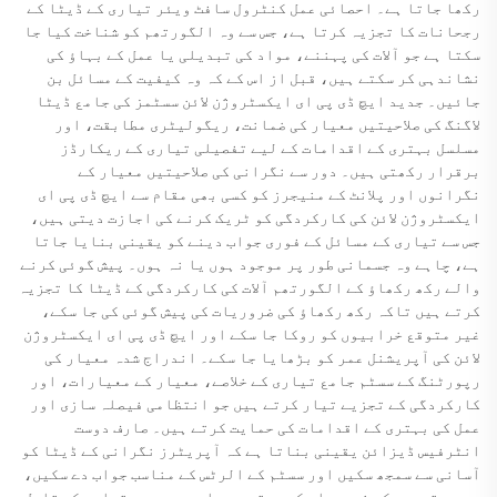
رکھا جاتا ہے۔ احصائی عمل کنٹرول سافٹ ویئر تیاری کے ڈیٹا کے
رجحانات کا تجزیہ کرتا ہے، جس سے وہ الگورتھم کو شناخت کیا جا
سکتا ہے جو آلات کی پہننے، مواد کی تبدیلی یا عمل کے بہاؤ کی
نشاندہی کر سکتے ہیں، قبل از اس کے کہ وہ کیفیت کے مسائل بن
جائیں۔ جدید ایچ ڈی پی ای ایکسٹروژن لائن سسٹمز کی جامع ڈیٹا
لاگنگ کی صلاحیتیں معیار کی ضمانت، ریگولیٹری مطابقت، اور
مسلسل بہتری کے اقدامات کے لیے تفصیلی تیاری کے ریکارڈز
برقرار رکھتی ہیں۔ دور سے نگرانی کی صلاحیتیں معیار کے
نگرانوں اور پلانٹ کے منیجرز کو کسی بھی مقام سے ایچ ڈی پی ای
ایکسٹروژن لائن کی کارکردگی کو ٹریک کرنے کی اجازت دیتی ہیں،
جس سے تیاری کے مسائل کے فوری جواب دینے کو یقینی بنایا جاتا
ہے، چاہے وہ جسمانی طور پر موجود ہوں یا نہ ہوں۔ پیش گوئی کرنے
والے رکھ رکھاؤ کے الگورتھم آلات کی کارکردگی کے ڈیٹا کا تجزیہ
کرتے ہیں تاکہ رکھ رکھاؤ کی ضروریات کی پیش گوئی کی جا سکے،
غیر متوقع خرابیوں کو روکا جا سکے اور ایچ ڈی پی ای ایکسٹروژن
لائن کی آپریشنل عمر کو بڑھایا جا سکے۔ اندراج شدہ معیار کی
رپورٹنگ کے سسٹم جامع تیاری کے خلاصے، معیار کے معیارات، اور
کارکردگی کے تجزیے تیار کرتے ہیں جو انتظامی فیصلہ سازی اور
عمل کی بہتری کے اقدامات کی حمایت کرتے ہیں۔ صارف دوست
انٹرفیس ڈیزائن یقینی بناتا ہے کہ آپریٹرز نگرانی کے ڈیٹا کو
آسانی سے سمجھ سکیں اور سسٹم کے الرٹس کے مناسب جواب دے سکیں،
جس سے تربیت کی ضروریات کم ہوتی ہیں اور مجموعی تیاری کی قابل