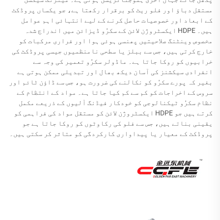
مستقل دباؤ اور فلو ریٹ کو برقرار رکھتا ہے، جو یکساں پروڈکٹ
کے ابعاد اور خصوصیات حاصل کرنے کے لیے انتہائی اہم عوامل
ہیں۔ HDPE ایکسٹروژن لائن کے سکرُو ڈیزائن میں اندراج شدہ
مخصوص وینٹنگ صلاحیتیں پھنسی ہوئی ہوا اور فراری مرکبات کو
خارج کرتی ہیں، جس سے ببلز یا سطحی نامنظمیوں جیسی پروڈکٹ کی
خرابیوں کو روکا جاتا ہے۔ ماڈولر سکرُو تعمیر کی وجہ سے
انفرادی سیکشنز کی آسان دیکھ بھال اور تبدیلی ممکن ہوتی ہے
بغیر کہ پورے سکرُو کو نکالنے کی ضرورت ہو، جس سے ڈاؤن ٹائم اور
سروس کے اخراجات کو کم سے کم کیا جاتا ہے۔ مواد کے انتظام کے
نظام سکرُو ٹیکنالوجی کو خودکار فیڈنگ آلیوں کے ذریعے مکمل
کرتے ہیں جو HDPE ایکسٹروژن لائن کو مستقل مواد کی فراہمی کو
یقینی بناتے ہیں، جس سے فلو کی رکاوٹوں کو روکا جاتا ہے جو
پروڈکٹ کے معیار یا پیداواری کارکردگی کو متاثر کر سکتی ہیں۔