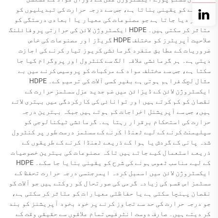
پگھلنے کو یقینی بناتا ہے، جس سے درجہ حرارت کی تبدیلیوں کو
ختم کر دیا جاتا ہے جو مصنوعات کی معیار یا ابعادی درستگی کو
متاثر کر سکتی ہیں۔ HDPE ایکسٹروژن لائن کی حرارتی پروفائلنگ
صلاحیت آپریٹرز کو مختلف HDPE گریڈز اور مصنوعات کی خاص
ضروریات کے مطابق منفرد گرمائشی کریوز تیار کرنے کی اجازت
دیتی ہے۔ ہر گرمائشی علاقہ الگ سے کنٹرول اور پروگرام کیا جا
سکتا ہے، جس سے مختلف مواد کے مرکبات کو پروسیس کرنے میں بے
مثال لچک فراہم ہوتی ہے بغیر کسی آلات کی ترمیم کے۔ HDPE
ایکسٹروژن لائن کے ڈیزائن میں ضم جدید عزل سسٹمز حرارت کے
نقصان کو کم کرتے ہیں اور توانائی کی کارکردگی میں بہتری لاتے
ہیں، جس سے آپریشنل اخراجات کم ہوتے ہیں جبکہ بہترین درجہ
حرارت کی استحکام برقرار رہتا ہے۔ گرمائشی ٹیکنالوجی کو
سپلیمنٹ کرنے کے لیے ٹھنڈا کرنے کے سسٹمز درست طور پر کنٹرول
شدہ پانی کے گردش یا ہوا کے ذریعے ٹھنڈا کرنے کے طریقوں کے
ذریعے استعمال کیے جاتے ہیں تاکہ مصنوعات کی بہترین خصوصیات
کے لیے مناسب ٹھوس ہونے کی شرح کو یقینی بنایا جا سکے۔ HDPE
ایکسٹروژن لائن میں اسمبل کردہ ایمرجنسی درجہ حرارت تحفظ کے
سسٹمز اس قسم کی زیادہ گرمی کی صورتحال کو روکتے ہیں جو آلات کو
نقصان پہنچا سکتی ہے یا حفاظتی معیارات کو متاثر کر سکتی ہے،
جو درجہ حرارت کی حد سے تجاوز کرنے پر خود بخود آپریشنز کو بند
کر دیتے ہیں۔ صارف دوست انٹرفیس تمام علاقوں سے حقیقی وقت کے