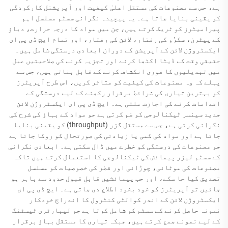
ہے، جس سے مصنوعات کی مستقل اعلیٰ کیفیت اور آپریشنل کارکردگی
کو یقینی بنایا جاتا ہے۔ یہ پیچیدہ نگرانی سسٹم مسلسل اہم
پیرامیٹرز کو ٹریک کرتے ہیں، جن میں مواد کا درجہ حرارت، دباؤ
کے پیٹرن، سکرُو کی رفتار، لائن کی رفتار، اور تمام ایچ ڈی پی ای
ایکسٹروژن لائن کے آپریشن کے دوران ابعادی درستگی شامل ہیں۔
حقیقی وقت کے ڈیٹا اکٹھا کرنے اور تجزیہ کرنے کی صلاحیتیں عمل
میں تبدیلیوں کا فوری انکشاف کرنے کے قابل بناتی ہیں، جس سے
پہلے کہ وہ مصنوعات کی کیفیت کو متاثر کریں، اس طرح آپریٹرز
کو بہترین تیاری کی شرائط برقرار رکھنے کے لیے درستگی کے
اقدامات کرنے کی اجازت ملتی ہے۔ ایچ ڈی پی ای ایکسٹروژن لائن
جدید سینسر ٹیکنالوجی کو ضم کرتی ہے جو مواد کے بہاؤ کی شرح کی
نگرانی کرتی ہے، جس سے مستقل گزر (throughput) کو یقینی بنایا
جاتا ہے اور مواد کی کمی یا زیادتی کی صورتحال کو روکا جاتا ہے
جو مصنوعات کی درستگی کو خطرے میں ڈال سکتی ہے۔ ابعادی نگرانی
کے سسٹم لیزر پیمائش کی ٹیکنالوجی کا استعمال کرتے ہیں تاکہ
مصنوعات کی موٹائی، چوڑائی اور قطر کی خصوصیات کو مسلسل
تصدیق کیا جا سکے، اور جب پیمائشیں قابلِ قبول حدود سے باہر ہو
جائیں تو آپریٹرز کو خود بخود اطلاع دی جاتی ہے۔ ایچ ڈی پی ای
ایکسٹروژن لائن کے اندر کوالٹی کنٹرول کا اندراج خودکار
نمونہ حاصل کرنے کے سسٹم کو شامل کرتا ہے جو لیبارٹری ٹیسٹنگ
کے لیے نمونے جمع کرتے ہیں، جبکہ تیاری کا مستقل بہاؤ برقرار