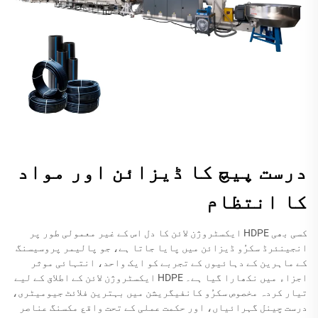
درست پیچ کا ڈیزائن اور مواد
کا انتظام
کسی بھی HDPE ایکسٹروژن لائن کا دل اس کے غیر معمولی طور پر
انجینئرڈ سکرُو ڈیزائن میں پایا جاتا ہے، جو پالیمر پروسیسنگ
کے ماہرین کے دہائیوں کے تجربے کو ایک واحد، انتہائی موثر
اجزاء میں نکھارا گیا ہے۔ HDPE ایکسٹروژن لائن کے اطلاق کے لیے
تیار کردہ مخصوص سکرُو کانفیگریشن میں بہترین فلائٹ جیومیٹری،
درست چینل گہرائیاں، اور حکمت عملی کے تحت واقع مکسنگ عناصر