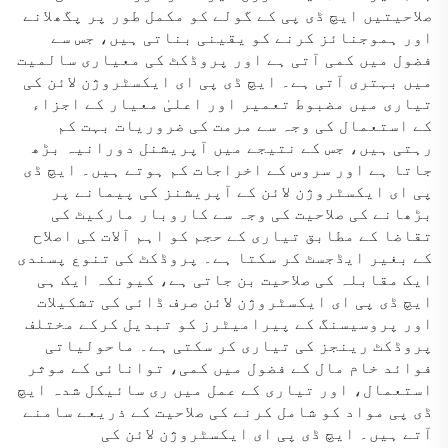
صلاحیتیں ایچ ڈی پی کے گولے کو مکمل طور پر پگھلانے
اور ہموجنائز کرنے کو یقینی بناتی ہیں، جس سے
فضول میں کمی آتی ہے اور پروڈکٹ کی معیاری سالمیت
میں بہتری آتی ہے۔ ایچ ڈی پی ای ایکسٹروژن لائن کی
تیاری میں مضبوط تعمیر اور اعلیٰ معیار کے اجزاء
کے استعمال کی وجہ سے مرمت کی ضروریات بہت کم
رہتی ہیں، جس کے نتیجے میں آپریشنل دورانیہ بڑھ
جاتا ہے اور سروس کے اخراجات کم ہوتے ہیں۔ ایچ ڈی
پی ای ایکسٹروژن لائن کے آپریشنز کی پیمانے پر
بڑھانے کی صلاحیت کی وجہ سے کاروبار مارکیٹ کی
تقاضا کے مطابق تیاری کے حجم کو اہم آلات کی اصلاح
کے بغیر ایڈجسٹ کر سکتا ہے۔ پروڈکٹ کی تنوع پسندی
ایک مقابلہ کی صلاحیت بن جاتی ہے، کیونکہ ایک ہی
ایچ ڈی پی ای ایکسٹروژن لائن صرف ڈائی کی تشکیلات
اور پروسیسنگ کے پیرامیٹرز کو تبدیل کرکے مختلف
پروڈکٹ رینجز کی تیاری کر سکتی ہے۔ ماحولیاتی
فوائد خام مال کے فضول میں کمی، توانائی کے موثر
استعمال، اور تیاری کے عمل میں ری سائیکل شدہ ایچ
ڈی پی مواد کو شامل کرنے کی صلاحیت کے ذریعے سامنے
آتے ہیں۔ ایچ ڈی پی ای ایکسٹروژن لائن کی