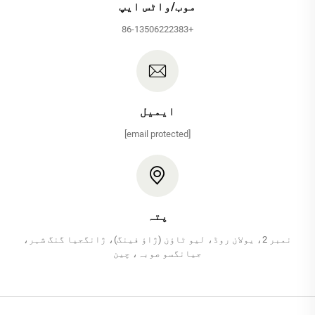
موب/واٹس ایپ
+86-13506222383
ایمیل
[email protected]
پتہ
نمبر 2، یولان روڈ، لیو ٹاؤن (ژاؤ فینگ)، ژانگجیا گنگ شہر،
جیانگسو صوبہ، چین