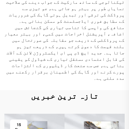
ٹیکنالوجی کے ساتھ مارکیٹ کے جواب دینے کی صلاحیت
نمایاں طور پر بہتر ہو جاتی ہے، جو تیزی سے
پروڈکٹ کی ترقی اور تبدیل ہوتی گاہک کی ضروریات
کے مطابق فوری ایڈجسٹمنٹ کو ممکن بناتی ہے۔
منافع کی واپسی کا تناسب تیاری کی گنجائش میں
اضافہ، آپریشنل اخراجات میں کمی، اور بہتر معیار
کے پروڈکٹس کے ذریعے جو مقابلہ کی صورتحال میں
بلند قیمت کا دعویٰ کرتے ہیں، کے ذریعے تیز ہو
جاتا ہے۔ جدید ایچ ڈی پی ای ایکسٹروژن لائن کے آلات
کی قابل اعتمادی مستقل تیاری کے شیڈول کو یقینی
بناتی ہے، جس سے صنعت کار ڈیلیوری کے التزامات
پورے کرنے اور گاہک کی اطمینان برقرار رکھنے میں
مدد ملتی ہے۔
تازہ ترین خبریں
15