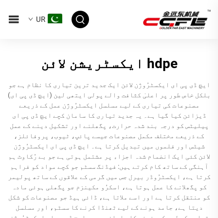
UR
hdpe ایکسٹریشن لائن
ایچ ڈی پی ای ایکسٹرُوژن لائن ایک جدید ترین تیاری کا نظام ہے جو
بلکل خاص طور پر اعلیٰ کثافت والے پولی ایتھی لین (ایچ ڈی پی ای)
مصنوعات کی تیاری کے لیے مسلسل ایکسٹرُوژن عمل کے ذریعے
ڈیزائن کیا گیا ہے۔ یہ جدید تیاری کا سامان کچے ایچ ڈی پی ای
پیلیٹس کو درجہ بند شدہ حرارت، پگھلنے اور تشکیل دینے کے عمل
کے ذریعے مختلف مکمل مصنوعات جیسے پائپ، ٹیوب، پروفائلز،
شیٹس اور فلموں میں تبدیل کرتا ہے۔ ایچ ڈی پی ای ایکسٹرُوژن
لائن کئی ایک انضمام شدہ اجزاء پر مشتمل ہوتی ہے جو بے رُکاوٹ ہم
آہنگی کے ساتھ کام کرتے ہیں: فیڈنگ سسٹم جو کچے مواد کو فراہم
کرتا ہے، ایکسٹرُوڈر بیرل جس میں گرمی کے علاقوں کے ساتھ پولیمر
کو پگھلانے کا عمل ہوتا ہے، اسکرُو مکینزم جو پگھلی ہوئی مادہ
کو منتقل کرتا ہے اور اسے ملاتا ہے، ڈائی ہیڈ جو مصنوعات کو شکل
دیتا ہے، جامد ہونے کے لیے ٹھنڈا کرنے کا سسٹم، اور مسلسل
تیاری کے لیے کھینچنے کا سامان۔ جدید ایچ ڈی پی ای ایکسٹرُوژن