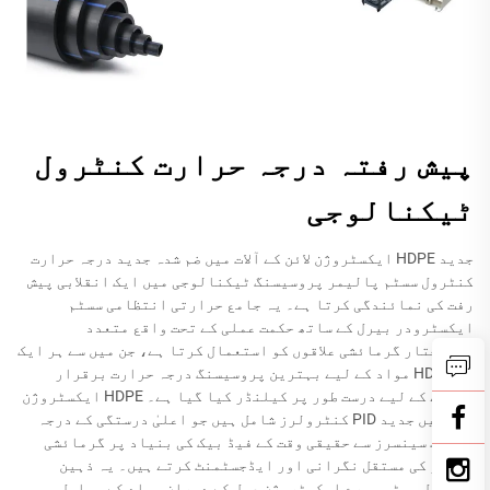
پیش رفتہ درجہ حرارت کنٹرول
ٹیکنالوجی
جدید HDPE ایکسٹروژن لائن کے آلات میں ضم شدہ جدید درجہ حرارت
کنٹرول سسٹم پالیمر پروسیسنگ ٹیکنالوجی میں ایک انقلابی پیش
رفت کی نمائندگی کرتا ہے۔ یہ جامع حرارتی انتظامی سسٹم
ایکسٹرودر بیرل کے ساتھ حکمت عملی کے تحت واقع متعدد
خودمختار گرمائشی علاقوں کو استعمال کرتا ہے، جن میں سے ہر ایک
کو HDPE مواد کے لیے بہترین پروسیسنگ درجہ حرارت برقرار
رکھنے کے لیے درست طور پر کیلنڈر کیا گیا ہے۔ HDPE ایکسٹروژن
لائن میں جدید PID کنٹرولرز شامل ہیں جو اعلیٰ درستگی کے درجہ
حرارت سینسرز سے حقیقی وقت کے فیڈ بیک کی بنیاد پر گرمائشی
عناصر کی مستقل نگرانی اور ایڈجسٹمنٹ کرتے ہیں۔ یہ ذہین
کنٹرول سسٹم پورے ایکسٹروژن عمل کے دوران مواد کے مسلسل