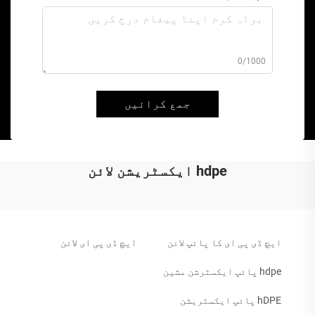
0/1000
جمع کرائیں
hdpe ایکسٹریشن لائن
ایچ ڈی پی ای کا پائپ لائن
ایچ ڈی پی ای لائن
hdpe پائپ ایکسٹرشن مشین
hDPE پائپ ایکسٹریشن