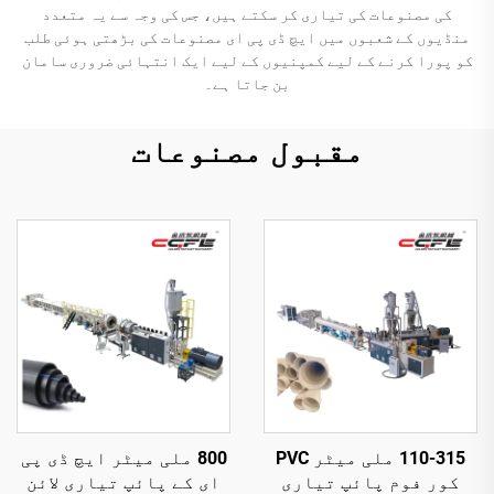
کی مصنوعات کی تیاری کر سکتے ہیں، جس کی وجہ سے یہ متعدد
منڈیوں کے شعبوں میں ایچ ڈی پی ای مصنوعات کی بڑھتی ہوئی طلب
کو پورا کرنے کے لیے کمپنیوں کے لیے ایک انتہائی ضروری سامان
بن جاتا ہے۔
مقبول مصنوعات
110-315 ملی میٹر PVC
800 ملی میٹر ایچ ڈی پی
کور فوم پائپ تیاری
ای کے پائپ تیاری لائن