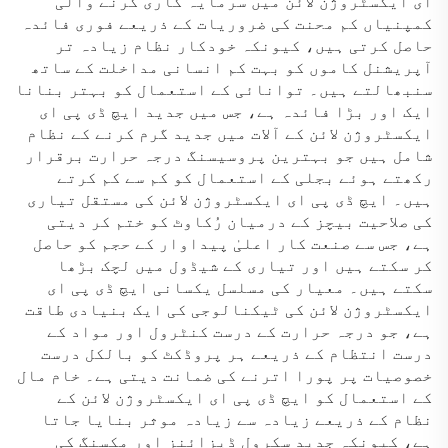
ای ایکسٹروژن لائن میں سرمایہ کاری کرنے والی
کمپنیاں کم محنت کی ضروریات کے ذریعے فوری فائدہ
حاصل کرتی ہیں، کیونکہ خودکار نظام زیادہ تر
آپریشنل کاموں کو بہت کم انسانی مداخلت کے ساتھ
سنبھالتے ہیں۔ توانائی کے استعمال کو بہتر بنانا
ایک اور بڑا فائدہ ہے، جس میں جدید ایچ ڈی پی ای
ایکسٹروژن لائن کے آلات میں جدید گرم کرنے کے نظام
شامل ہیں جو بہترین پروسیسنگ درجہ حرارت برقرار
رکھتے ہوئے بجلی کے استعمال کو کم سے کم کرتے
ہیں۔ ایچ ڈی پی ای ایکسٹروژن لائن کی مستقل تیاری
کی صلاحیت بیچز کے درمیان رُکاوٹ کو ختم کر دیتی
ہے، جس سے صنعت کار اعلیٰ پیداوار کے حجم کو حاصل
کر سکتے ہیں اور تیاری کے شیڈول میں لچک بڑھا
سکتے ہیں۔ معیار کی مسلسل یکسانی ایچ ڈی پی ای
ایکسٹروژن لائن کی ٹیکنالوجی کی ایک بنیادی طاقت
ہے، جو درجہ حرارت کے درست کنٹرول اور مواد کے
درست انتظام کے ذریعے ہر پروڈکٹ کو بالکل درست
خصوصیات پر پورا اترنے کی ضمانت دیتی ہے۔ خام مال
کے استعمال کو ایچ ڈی پی ای ایکسٹروژن لائن کے
نظام کے ذریعے زیادہ سے زیادہ موثر بنایا جاتا
ہے، کیونکہ جدید سکرول ڈیزائنز اور مکسنگ کی