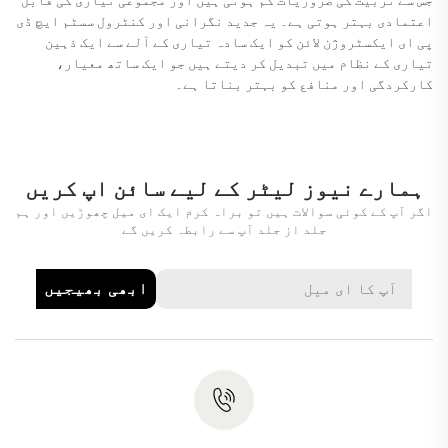
اعتمادی بہتر ہوتی ہے۔ یہ جدید نگرانی اور کنٹرول سسٹم ایچ ڈی
پی ای ایکسٹروژن لائن کو ایک سادہ تیاری کے آلے سے ایک ذہین
تیاری کے نظام میں تبدیل کر دیتے ہیں جو ایک ساتھ معیار،
کارکردگی اور منافع کو بہتر بناتا ہے۔
ہمارے نیوز لیٹر کے لیے سائن اپ کریں
اگر آپ کے کوئی سوالات ہیں تو براہ کرم ایک ای میل چھوڑیں اور ہم
جلد از جلد آپ سے رابطہ کریں گے
ابھی بھیجیں