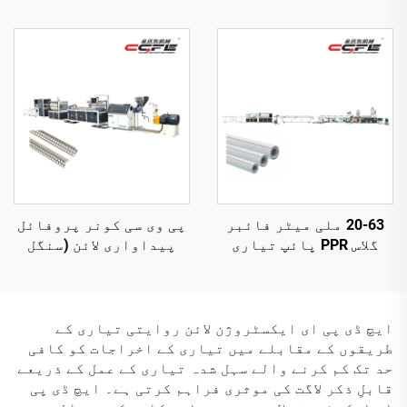
لائن
20-63 ملی میٹر فائبر
پی وی سی کونر پروفائل
گلاس PPR پائپ تیاری
پیداواری لائن (سنگل
لائن
سکریو ایکستریوڈر)
ایچ ڈی پی ای ایکسٹروژن لائن روایتی تیاری کے
طریقوں کے مقابلے میں تیاری کے اخراجات کو کافی
حد تک کم کرنے والے سہل شدہ تیاری کے عمل کے ذریعے
قابلِ ذکر لاگت کی موثری فراہم کرتی ہے۔ ایچ ڈی پی