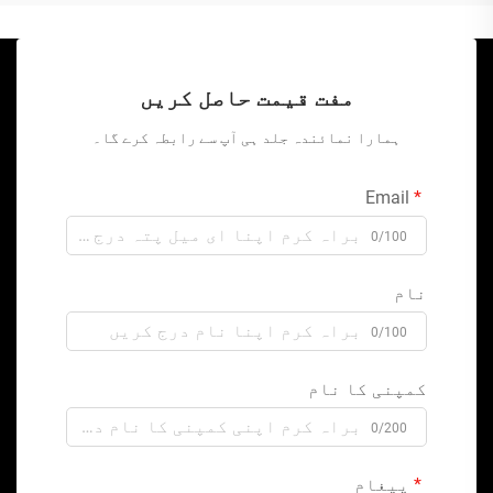
مفت قیمت حاصل کریں
ہمارا نمائندہ جلد ہی آپ سے رابطہ کرے گا۔
Email
0/100
نام
0/100
کمپنی کا نام
0/200
پیغام