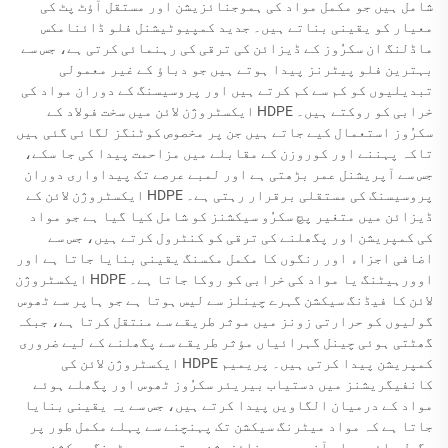
شامل ہیں جو مکمل مواد کی ہموجنائزیشن اور مستقل آؤٹ پٹ کی
معیار کو یقینی بناتے ہیں۔ جدید کمپیوٹیشنل فلو ڈائنامکس
ماڈلنگ ان سکرُوز کے ڈیزائن کی ترقی کی رہنمائی کرتی ہے، جس سے
بہترین فلو پیٹرنز پیدا ہوتے ہیں جو دباؤ کے غیر معمولی
تبدیلیوں کو کم سے کم کرتے ہیں اور پروسیسنگ کے دوران مواد کی
خرابی کو روکتے ہیں۔ HDPE ایکسٹروژن لائن میں سخت فولاد کے
سکرُوز استعمال کیے جاتے ہیں جن پر مخصوص کوٹنگز لگائی گئی ہیں
تاکہ پہننے اور کوروزن کے مقابلے میں مزاحمت پیدا کی جا سکے،
جس سے آپریشنل عمر بڑھتی ہے اور لمبے عرصے تک پیداواری دوران
پروسیسنگ کی مستقلی برقرار رہتی ہے۔ HDPE ایکسٹروژن لائن کے
ڈیزائن میں متغیر پچ سکرُو سیکشنز کو شامل کیا گیا ہے جو مواد
کی کمپریشن اور پگھلنے کی ترقی کو کنٹرول کرتے ہیں، جس سے
اضافی اجزاء اور رنگوں کا مکمل مکسنگ یقینی بنایا جاتا ہے اور
اوورہیٹنگ یا مواد کی خرابی کو روکا جاتا ہے۔ HDPE ایکسٹروژن
لائن کا فیڈنگ سیکشن گہرے چینلز سے لیس ہوتا ہے جو ہاپر سے ٹھوس
گولیوں کو حرارتی زونز میں موثر طریقے سے منتقل کرتا ہے، جبکہ
گھٹتی ہوئی چینل گہرائیاں مؤثر طریقے سے پگھلنے کے لیے ضروری
کمپریشن پیدا کرتی ہیں۔ پریمیم HDPE ایکسٹروژن لائن کی
کانفیگریشنز میں دستیاب بیریئر سکرُوز ٹھوس اور پگھلے ہوئے
مواد کے درمیان الگاویں پیدا کرتے ہیں، جس سے یہ یقینی بنایا
جاتا ہے کہ مواد میٹرنگ سیکشن تک پہنچنے سے پہلے مکمل طور پر
پگھل جائے جہاں آخری ہموجنائزیشن ہوتی ہے۔ میٹرنگ سیکشن