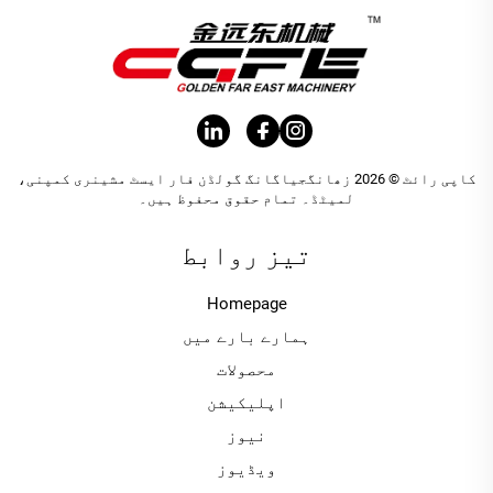
کاپی رائٹ © 2026 زھانگجیاگانگ گولڈن فار ایسٹ مشینری کمپنی،
لمیٹڈ۔ تمام حقوق محفوظ ہیں۔
تیز روابط
Homepage
ہمارے بارے میں
محصولات
اپلیکیشن
نیوز
ویڈیوز