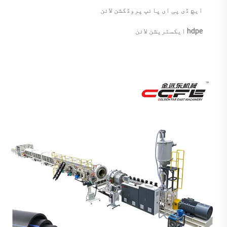
ایچ ڈی پی ای پائپ پروڈکشن لائن
hdpe ایکسٹریشن لائن