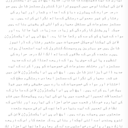
لائن کی ٹیکنالوجی میں کمپیوٹرائزڈ کنٹرول سسٹمز شامل ہیں جو
درجہ حرارت کے پیٹرن، دباؤ کے اعداد و شمار اور تیاری کی
رفتار کو غیر معمولی درستگی کے ساتھ نگرانی کرتے ہیں۔ یہ
سسٹمز مصنوعات کی مستقل معیاری کوالٹی کو یقینی بناتے ہیں
جبکہ آپریشنل کارکردگی کو زیادہ سے زیادہ کیا جاتا ہے اور
مواد کے ضیاع کو کم سے کم رکھا جاتا ہے۔ ایچ ڈی پی ای ایکسٹرُوژن
لائن کی ٹیکنالوجیکل خصوصیات میں متغیر رفتار کے ڈرائیوز
شامل ہیں جو بہترین پروسیسنگ کنٹرول کے لیے استعمال ہوتے
ہیں، متعدد گرمی کے علاقوں کے ساتھ الگ الگ درجہ حرارت کی
تنظیم، پانی کے حوض یا ہوا کے ذریعے ٹھنڈا کرنے کے جدید
سسٹمز، اور مختلف مصنوعات کی خصوصیات کو پورا کرنے کے لیے
جدید ڈائی ڈیزائنز شامل ہیں۔ ایچ ڈی پی ای ایکسٹرُوژن لائن میں
ضم شدہ معیار کی نگرانی کے سسٹمز ابعادی درستگی، سطح کے
اختتام اور مواد کی خصوصیات کے بارے میں حقیقی وقت میں فیڈ
بیک فراہم کرتے ہیں۔ ایچ ڈی پی ای ایکسٹرُوژن لائن کے سامان کے
استعمالات تعمیراتی شعبے میں پائپ کی تیاری، پیکیجنگ میں فلم
کی تیاری، خودکار شعبے میں خاص اجزاء کی تیاری، اور نکاسی کے
نظام کی تعمیر کے لیے بنیادی ڈھانچے کی ترقی سمیت متعدد
صنعتوں میں پھیلے ہوئے ہیں۔ ایچ ڈی پی ای ایکسٹرُوژن لائن کی
تنوع پسندی اسے اتنی لچکدار بناتی ہے کہ صنعت کار اس کے ذریعے
نازک دیوار والی درخواستوں سے لے کر بھاری ڈھانچائی اجزاء تک