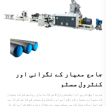
جامع معیار کے نگرانی اور
کنٹرول سسٹم
جدید ایچ ڈی پی ای ایکسٹروژن لائن کا سامان ریاستِ فن کے معیار
کے معیاری معیار کے نگرانی اور کنٹرول سسٹم کو شامل کرتا ہے
جو تیاری کے عمل کے ہر پہلو میں بے مثال دید ودشت فراہم کرتا