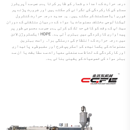
درجہ حرارت کے اعداد و شمار کو ظاہر کرتا ہے، جس سے آپریٹرز
سسٹم کی کارکردگی کی نگرانی کر سکتے ہیں اور ضرورت پڑنے پر
فوری ایڈجسٹمنٹ کر سکتے ہیں۔ یہ جدید درجہ حرارت کنٹرول
ٹیکنالوجی مختلف مصنوعات یا مواد کے درمیان منتقلی کے دوران
سیٹ اپ کے وقت کو کافی حد تک کم کرتی ہے، جس سے مجموعی طور پر
پیداواری کارکردگی میں بہتری آتی ہے۔ HDPE ایکسٹروژن لائن
میں درجہ حرارت کے انتظام کی درستگی براہ راست بہترین
مصنوعات کی یکسانیت، کم اسکریپ شرح اور مضبوطی، پائیداری
اور کارکردگی کے لحاظ سے صنعتی معیارات سے مطابقت یا ان سے
بہتر مواد کی خصوصیات کو یقینی بناتی ہے۔