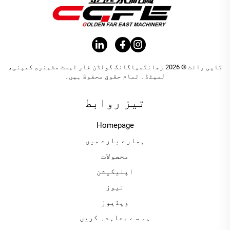
کاپی رائٹ © 2026 زھانگجیاگانگ گولڈن فار ایسٹ مشینری کمپنی،
لمیٹڈ۔ تمام حقوق محفوظ ہیں۔
تیز روابط
Homepage
ہمارے بارے میں
محصولات
اپلیکیشن
نیوز
ویڈیوز
ہم سے معاہدہ کریں