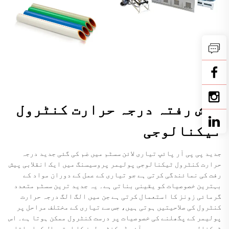
پیش رفتہ درجہ حرارت کنٹرول
ٹیکنالوجی
جدید پی پی آر پائپ تیاری لائن سسٹم میں ضم کی گئی جدید درجہ
حرارت کنٹرول ٹیکنالوجی پولیمر پروسیسنگ میں ایک انقلابی پیش
رفت کی نمائندگی کرتی ہے جو تیاری کے عمل کے دوران مواد کے
بہترین خصوصیات کو یقینی بناتی ہے۔ یہ جدید ترین سسٹم متعدد
گرمائی زونز کا استعمال کرتی ہے جن میں الگ الگ درجہ حرارت
کنٹرول کی صلاحیتیں ہوتی ہیں، جس سے تیاری کے مختلف مراحل پر
پولیمر کے پگھلنے کی خصوصیات پر درست کنٹرول ممکن ہوتا ہے۔ اس
ٹیکنالوجی میں جدید پی آئی ڈی کنٹرولرز کا استعمال کیا جاتا