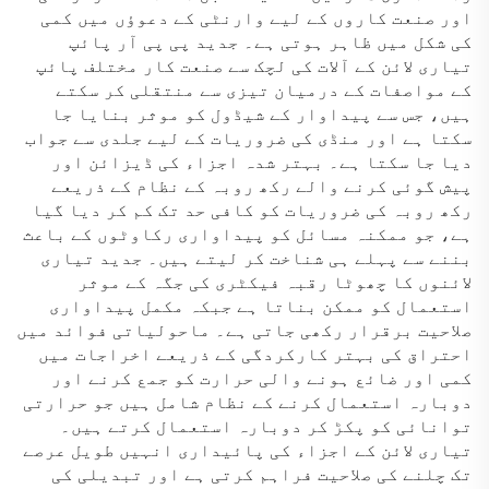
اور صنعت کاروں کے لیے وارنٹی کے دعوؤں میں کمی
کی شکل میں ظاہر ہوتی ہے۔ جدید پی پی آر پائپ
تیاری لائن کے آلات کی لچک سے صنعت کار مختلف پائپ
کے مواصفات کے درمیان تیزی سے منتقلی کر سکتے
ہیں، جس سے پیداوار کے شیڈول کو موثر بنایا جا
سکتا ہے اور منڈی کی ضروریات کے لیے جلدی سے جواب
دیا جا سکتا ہے۔ بہتر شدہ اجزاء کی ڈیزائن اور
پیش گوئی کرنے والے رکھ روبہ کے نظام کے ذریعے
رکھ روبہ کی ضروریات کو کافی حد تک کم کر دیا گیا
ہے، جو ممکنہ مسائل کو پیداواری رکاوٹوں کے باعث
بننے سے پہلے ہی شناخت کر لیتے ہیں۔ جدید تیاری
لائنوں کا چھوٹا رقبہ فیکٹری کی جگہ کے موثر
استعمال کو ممکن بناتا ہے جبکہ مکمل پیداواری
صلاحیت برقرار رکھی جاتی ہے۔ ماحولیاتی فوائد میں
احتراق کی بہتر کارکردگی کے ذریعے اخراجات میں
کمی اور ضائع ہونے والی حرارت کو جمع کرنے اور
دوبارہ استعمال کرنے کے نظام شامل ہیں جو حرارتی
توانائی کو پکڑ کر دوبارہ استعمال کرتے ہیں۔
تیاری لائن کے اجزاء کی پائیداری انہیں طویل عرصے
تک چلنے کی صلاحیت فراہم کرتی ہے اور تبدیلی کی