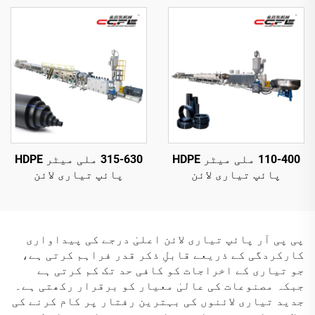
110-400 ملی میٹر HDPE
315-630 ملی میٹر HDPE
پائپ تیاری لائن
پائپ تیاری لائن
پی پی آر پائپ تیاری لائن اعلیٰ درجے کی پیداواری
کارکردگی کے ذریعے قابلِ ذکر قدر فراہم کرتی ہے،
جو تیاری کے اخراجات کو کافی حد تک کم کرتی ہے
جبکہ مصنوعات کی عالیٰ معیار کو برقرار رکھتی ہے۔
جدید تیاری لائنوں کی بہترین رفتار پر کام کرنے کی