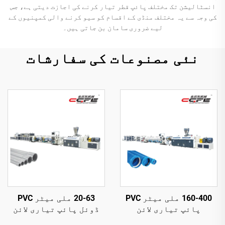
انسٹالیشن تک مختلف پائپ قطر تیار کرنے کی اجازت دیتی ہے، جس
کی وجہ سے یہ مختلف منڈی کے اقسام کو سیو کرنے والی کمپنیوں کے
لیے ضروری سامان بن جاتی ہیں۔
نئی مصنوعات کی سفارشات
160-400 ملی میٹر PVC
20-63 ملی میٹر PVC
پائپ تیاری لائن
ڈوئل پائپ تیاری لائن