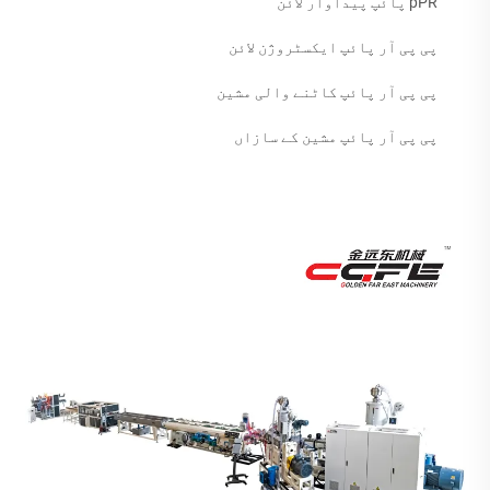
pPR پائپ پیداوار لائن
پی پی آر پائپ ایکسٹروژن لائن
پی پی آر پائپ کاٹنے والی مشین
پی پی آر پائپ مشین کے سازاں