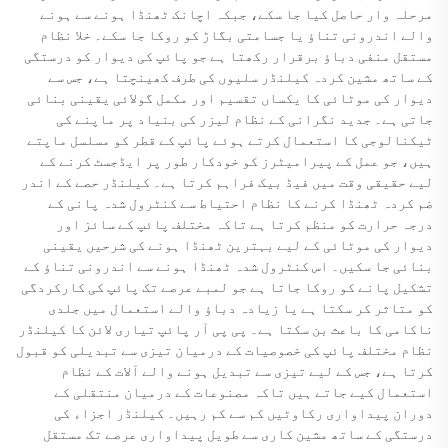
مرحلہ وار حاصل کیا جا سکے، جبکہ اچانک ٹھنڈا ہونے سے ہونے
والے اندرونی تناؤ یا جسامتی بگاڑ کو روکا جا سکے۔ خلا نظام
مستقل منفی دباؤ برقرار رکھتا ہے جو پائپ کی دیوار کو درستگی
کے ساتھ مشین کردہ کیلنڈر سلیوں کی طرف کھینچتا ہے، جس سے
دیوار کی موٹائی کا یکساں تقسیم اور مکمل گولائی یقینی بنائی
جاتی ہے۔ جدید نگرانی کے نظام لیزر کی بنیاد پر ماپنے کی
ٹیکنالوجی کا استعمال کرتے ہوئے پائپ کے قطر کو مسلسل ماپتے
ہیں، جو عمل کے پیرامیٹرز کو خودکار طور پر ایڈجسٹ کرنے کے
لیے حقیقی وقت میں فیڈ بیک فراہم کرتا ہے۔ کیلنڈر حصے کے اندر
ضم کردہ ٹھنڈا کرنے کا نظام احتیاط سے کنٹرول شدہ پانی کے
درجہ حرارت کو منظم کرتا ہے تاکہ مختلف پائپ کے سائز اور
دیوار کی موٹائی کے لیے بہترین ٹھنڈا ہونے کی شرحیں یقینی
بنائی جا سکیں۔ اس کنٹرول شدہ ٹھنڈا ہونے سے اندرونی تناؤ کے
تشکیل پانے کو روکا جاتا ہے جو لمبے عرصے تک پائپ کی کارکردگی
کو متاثر کر سکتا ہے یا زیادہ دباؤ والے استعمال میں جلدی
ناکامی کا باعث بن سکتا ہے۔ پی پی آر پائپ تیاری لائن کا کیلنڈر
نظام مختلف پائپ کی خصوصیات کے درمیان تیزی سے تبدیلی کو قبول
کرتا ہے، جس کے لیے تیزی سے تبدیل ہونے والے آلات کے نظام
استعمال کیے جاتے ہیں تاکہ مصنوعات کے درمیان منتقلی کے
دوران پیداواری رکاوٹیں کم سے کم رہیں۔ کیلنڈر اجزاء کی
درستگی کے ساتھ مشین کاری سے طویل پیداواری عرصے تک مستقل