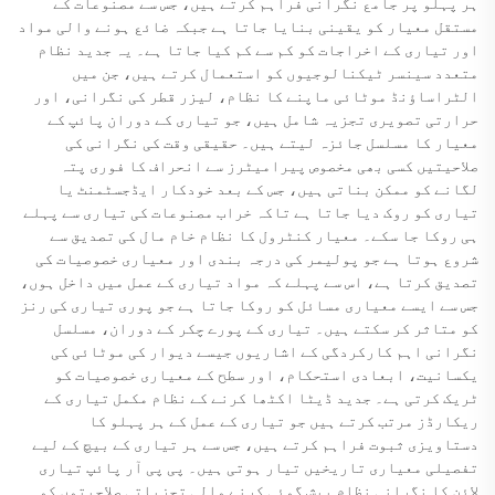
ہر پہلو پر جامع نگرانی فراہم کرتے ہیں، جس سے مصنوعات کے
مستقل معیار کو یقینی بنایا جاتا ہے جبکہ ضائع ہونے والی مواد
اور تیاری کے اخراجات کو کم سے کم کیا جاتا ہے۔ یہ جدید نظام
متعدد سینسر ٹیکنالوجیوں کو استعمال کرتے ہیں، جن میں
الٹراساؤنڈ موٹائی ماپنے کا نظام، لیزر قطر کی نگرانی، اور
حرارتی تصویری تجزیہ شامل ہیں، جو تیاری کے دوران پائپ کے
معیار کا مسلسل جائزہ لیتے ہیں۔ حقیقی وقت کی نگرانی کی
صلاحیتیں کسی بھی مخصوص پیرامیٹرز سے انحراف کا فوری پتہ
لگانے کو ممکن بناتی ہیں، جس کے بعد خودکار ایڈجسٹمنٹ یا
تیاری کو روک دیا جاتا ہے تاکہ خراب مصنوعات کی تیاری سے پہلے
ہی روکا جا سکے۔ معیار کنٹرول کا نظام خام مال کی تصدیق سے
شروع ہوتا ہے جو پولیمر کی درجہ بندی اور معیاری خصوصیات کی
تصدیق کرتا ہے، اس سے پہلے کہ مواد تیاری کے عمل میں داخل ہوں،
جس سے ایسے معیاری مسائل کو روکا جاتا ہے جو پوری تیاری کی رنز
کو متاثر کر سکتے ہیں۔ تیاری کے پورے چکر کے دوران، مسلسل
نگرانی اہم کارکردگی کے اشاریوں جیسے دیوار کی موٹائی کی
یکسانیت، ابعادی استحکام، اور سطح کے معیاری خصوصیات کو
ٹریک کرتی ہے۔ جدید ڈیٹا اکٹھا کرنے کے نظام مکمل تیاری کے
ریکارڈز مرتب کرتے ہیں جو تیاری کے عمل کے ہر پہلو کا
دستاویزی ثبوت فراہم کرتے ہیں، جس سے ہر تیاری کے بیچ کے لیے
تفصیلی معیاری تاریخیں تیار ہوتی ہیں۔ پی پی آر پائپ تیاری
لائن کا نگرانی نظام پیش گوئی کرنے والی تجزیاتی صلاحیتوں کو