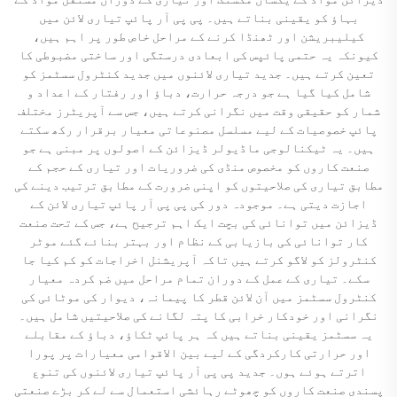
بہاؤ کو یقینی بناتے ہیں۔ پی پی آر پائپ تیاری لائن میں
کیلیبریشن اور ٹھنڈا کرنے کے مراحل خاص طور پر اہم ہیں،
کیونکہ یہ حتمی پائپس کی ابعادی درستگی اور ساختی مضبوطی کا
تعین کرتے ہیں۔ جدید تیاری لائنوں میں جدید کنٹرول سسٹمز کو
شامل کیا گیا ہے جو درجہ حرارت، دباؤ اور رفتار کے اعداد و
شمار کو حقیقی وقت میں نگرانی کرتے ہیں، جس سے آپریٹرز مختلف
پائپ خصوصیات کے لیے مسلسل مصنوعاتی معیار برقرار رکھ سکتے
ہیں۔ یہ ٹیکنالوجی ماڈیولر ڈیزائن کے اصولوں پر مبنی ہے جو
صنعت کاروں کو مخصوص منڈی کی ضروریات اور تیاری کے حجم کے
مطابق تیاری کی صلاحیتوں کو اپنی ضرورت کے مطابق ترتیب دینے کی
اجازت دیتی ہے۔ موجودہ دور کی پی پی آر پائپ تیاری لائن کے
ڈیزائن میں توانائی کی بچت ایک اہم ترجیح ہے، جس کے تحت صنعت
کار توانائی کی بازیابی کے نظام اور بہتر بنائے گئے موٹر
کنٹرولز کو لاگو کرتے ہیں تاکہ آپریشنل اخراجات کو کم کیا جا
سکے۔ تیاری کے عمل کے دوران تمام مراحل میں ضم کردہ معیار
کنٹرول سسٹمز میں آن لائن قطر کا پیمانہ، دیوار کی موٹائی کی
نگرانی اور خودکار خرابی کا پتہ لگانے کی صلاحیتیں شامل ہیں۔
یہ سسٹمز یقینی بناتے ہیں کہ ہر پائپ ٹکاؤ، دباؤ کے مقابلے
اور حرارتی کارکردگی کے لیے بین الاقوامی معیارات پر پورا
اترتے ہوئے ہوں۔ جدید پی پی آر پائپ تیاری لائنوں کی تنوع
پسندی صنعت کاروں کو چھوٹے رہائشی استعمال سے لے کر بڑے صنعتی