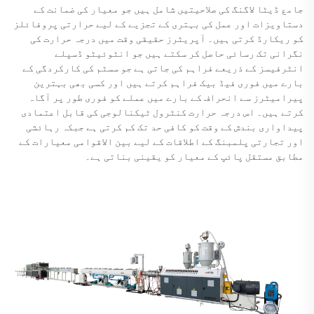
جامع ڈیٹا لاگنگ کی صلاحیتیں شامل ہیں جو معیار کی ضمانت کے
دستاویزات اور عمل کی بہتری کے تجزیے کے لیے حرارتی پروفائلز
کو ریکارڈ کرتی ہیں۔ آپریٹرز حقیقی وقت میں درجہ حرارت کی
نگرانی تک رسائی حاصل کر سکتے ہیں جو انٹوئیٹو ڈسپلے
انٹرفیسز کے ذریعے فراہم کی جاتی ہے جو سسٹم کی کارکردگی کے
بارے میں فوری فیڈ بیک فراہم کرتے ہیں اور کسی بھی بہترین
پیرامیٹرز سے انحراف کے بارے میں عملے کو فوری طور پر آگاہ
کرتے ہیں۔ اس درجہ حرارت کنٹرول ٹیکنالوجی کی قابل اعتمادی
پیداواری بندش کے وقت کو کافی حد تک کم کرتی ہے جبکہ رہائشی
اور تجارتی پلمبنگ کے اطلاقات کے لیے بین الاقوامی معیارات کے
مطابق مستقل پائپ کے معیار کو یقینی بناتی ہے۔