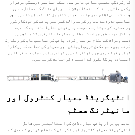
کارکردگی یقینی بنائی جاتی ہے، جبکہ جسامتی درستگی برقرار
رکھی جاتی ہے تاکہ انسٹالیشن کے دوران فٹنگ کے مسائل سے بچا
جا سکے۔ اس نظام میں جامع معیار کنٹرول کا اندراج شامل ہے جو
جسامتی حدود سے تجاوز کرنے والے کسی بھی پائپ کو خودکار طور
پر مسترد کر دیتا ہے، جس سے یہ یقینی بنایا جاتا ہے کہ صرف
بالکل درست خصوصیات کے مطابق مصنوعات گاہکوں تک پہنچیں۔
دستاویزات کے نظام ہر تیار کردہ پائپ کی جسامتی ماپ کو ریکارڈ
کرتے ہیں، جو مکمل ٹریس ایبلٹی اور معیار کی ضمانت کے ریکارڈ
فراہم کرتے ہیں جو وارنٹی کے پروگراموں اور مصنوعات کی قابل
اعتمادی پر گاہکوں کے اعتماد کی حمایت کرتے ہیں۔
انٹیگریٹڈ معیار کنٹرول اور
مانیٹرنگ سسٹم
جدید پی پی آر پائپ تیاری لائن کی انسٹالیشنز میں شامل
انٹیگریٹڈ معیار کنٹرول اور نگرانی کے نظام تیاری کے عمل کے