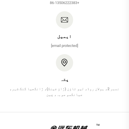
+86-13506222383
ایمیل
[email protected]
پتہ
نمبر 2، یولان روڈ، لیو ٹاؤن (ژاؤ فینگ)، ژانگجیا گنگ شہر،
جیانگسو صوبہ، چین