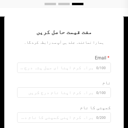
مفت قیمت حاصل کریں
ہمارا نمائندہ جلد ہی آپ سے رابطہ کرے گا۔
Email
0/100
نام
0/100
کمپنی کا نام
0/200