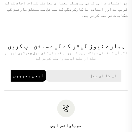
پر اعتماد فراہم کرتی ہے جبکہ معیاری معائنہ کے اخراجات کو کم
کرتی ہے اور ابعادی یا کارکردگی کے مسائل سے متعلق صارفین کی
شکایات کو ختم کرتی ہے۔
ہمارے نیوز لیٹر کے لیے سائن اپ کریں
اگر آپ کے کوئی سوالات ہیں تو براہ کرم ایک ای میل چھوڑیں اور ہم
جلد از جلد آپ سے رابطہ کریں گے
ابھی بھیجیں
موب/واٹس ایپ