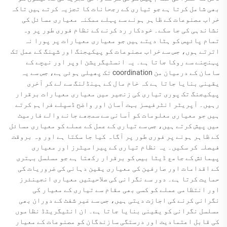
بھی شامل کرتا ہے جو تیاری کے رجحانات کا تجزیہ کرتے ہیں تاکہ
خراب مصنوعات کے ظاہر ہونے سے پہلے ممکنہ معیاری مسائل کی
نشاندہی کی جا سکے۔ خودکار رد کرنے کے نظام فوری طور پر وہ
تمام پائپس کو ہٹا دیتے ہیں جو معیاری معیارات پر پورا نہ
اترتے ہوں، جس سے خراب مصنوعات کو پیکیجنگ اور شپنگ کے عمل تک
پہنچنے سے روکا جاتا ہے۔ یہ انسٹیگریشن اوپر اور نیچے کے
سامان کے درمیان من coordination تک پھیلی ہوئی ہے، جس سے یہ
یقینی بنایا جاتا ہے کہ خام مال کے ہینڈلنگ سے لے کر آخری
پیکیجنگ تک پوری تیاری کی زنجیر میں معیاری معیارات برقرار
رہیں۔ آپریٹر انٹرفیسز بہت آسان اور واضح ڈسپلے فراہم کرتے
ہیں جو معیاری معلومات کو آسانی سے سمجھے جانے والے فارمیٹ
میں پیش کرتے ہیں، جس سے تیاری کے عمل کے عملے کو معیاری مسائل
کے ظاہر ہونے پر فوری طور پر آگاہ کیا جا سکتا ہے اور وہ بروقت
فیصلہ کر سکیں۔ یہ نظام تیاری کے پیرامیٹرز اور معیاری
پیمائش کے جامع ڈیٹا بیس کو برقرار رکھتا ہے جو مسلسل بہتری
کے اقدامات اور صارفین کی معیاری یقین دہانی کی ضروریات کی
حمایت کرتا ہے۔ دور سے نگرانی کی صلاحیتیں معیاری انجینئرز
اور انتظامی عملے کو کسی بھی مقام سے تیاری کے معیار کی
نگرانی کرنے کی اجازت دیتی ہیں، جس سے غیر شفٹ کے دوران بھی
مسلسل نگرانی کو یقینی بنایا جاتا ہے۔ ان انٹیگریٹڈ نظاموں
کی قابل اعتمادیت اور درستگی سازندگان کو مصنوعات کے معیار