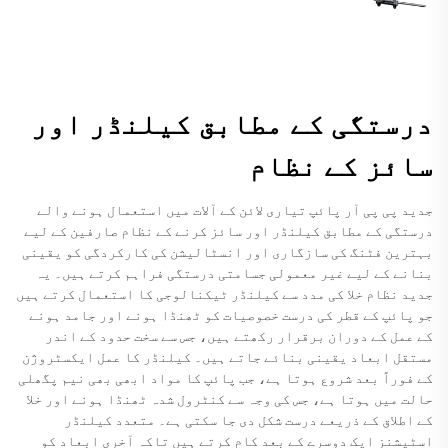
درستگی کے مطابق کیلنڈر اور
سائز کے نظام
جدید پی پی آر پائپ تیاری لائن کے آلات میں استعمال ہونے والے
درستگی کے مطابق کیلنڈر اور سائز کرنے کے نظام صارفین کے لیے
بہترین فٹنگ کی سازگاری اور انسٹالیشن کی کارکردگی کو یقینی
بنانے کے لیے غیر معمولی جسامتی درستگی فراہم کرتے ہیں۔ یہ
جدید نظام خلا کی مدد سے کیلنڈر ٹیکنالوجی کا استعمال کرتے ہیں
جو پائپ کے قطر کی درست خصوصیات کو ٹھنڈا ہونے اور جامد ہونے
کے عمل کے دوران برقرار رکھتے ہیں، جس سے سخت حدود کے اندر
مستقل ابعاد یقینی بنائے جاتے ہیں۔ کیلنڈر کا عمل ایکسٹروژن
کے فوراً بعد شروع ہوتا ہے، جب پائپ کا مواد ابھی بھی نیم پگھلی
حالت میں ہوتا ہے، جس کی وجہ سے کنٹرول شدہ ٹھنڈا ہونے اور خلا
کے اطلاق کے ذریعے درست شکل دی جا سکتی ہے۔ متعدد کیلنڈر
اسٹیشنز ایک دوسرے کے بعد کام کرتے ہیں تاکہ آخری ابعاد کو