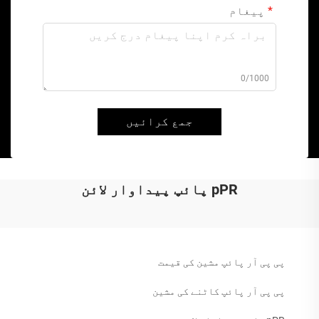
پیغام
0/1000
جمع کرائیں
pPR پائپ پیداوار لائن
پی پی آر پائپ مشین کی قیمت
پی پی آر پائپ کاٹنے کی مشین