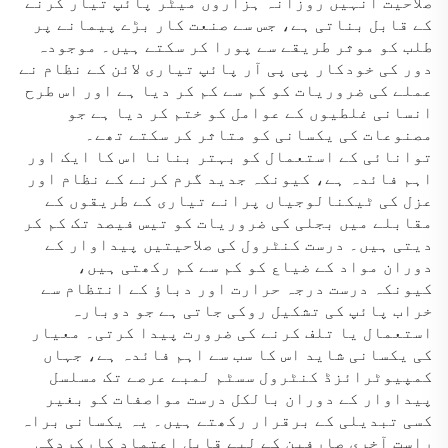
صلاحیت انہیں روزانہ ہزاروں میٹر پائپ تیار کرنے
کے قابل بناتی ہے، جس سے صنعت کار بڑے پیمانے پر
طلب کو موثر طریقے سے پورا کر سکتے ہیں۔ موجودہ
دور کی خودکار پی پی آر پائپ تیاری لائن کے نظام نے
عملے کی ضروریات کو کم سے کم کر دیا ہے اور اس طرح
انسانی غلطیوں کے عوامل کو ختم کر دیا ہے جو
مصنوعات کی یکسانی کو متاثر کر سکتے تھے۔
توانائی کے استعمال کو بہتر بنانا اس کا ایک اور
اہم فائدہ ہے، کیونکہ جدید گرم کرنے کے نظام اور
عزل کی ٹیکنالوجیاں پرانے تیاری کے طریقوں کے
مقابلے میں بجلی کی ضروریات کو تیس فیصد تک کم کر
دیتی ہیں۔ درست کنٹرول کی صلاحیتیں پیداوار کے
دوران مواد کے ضیاع کو کم سے کم رکھتی ہیں،
کیونکہ درست درجہ حرارت اور دباؤ کے انتظام سے
خراب پائپ کی تشکیل روکی جاتی ہے جو دوبارہ
استعمال یا تلف کرنے کی ضرورت پیدا کرتی۔ معیار
کی یکسانی شاید اس کا سب سے اہم فائدہ ہے، جہاں
کمپیوٹرائزڈ کنٹرول سسٹم لمبے عرصے تک مسلسل
پیداوار کے دوران بالکل درست مواصفات کو بغیر
کسی تبدیلی کے برقرار رکھتے ہیں۔ یہ یکسانی براہ
راست آخری صارفین کے لیے قابل اعتماد کارکردگی