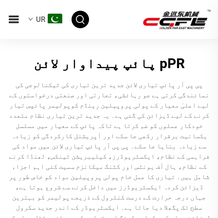
UR
pPR پائپ پیداوار لائن
پی پی آر پائپ تیاری لائن جدید ترین تیاری کی ٹیکنالوجی کی
نمائندگی کرتی ہے جو رہائشی، تجارتی اور صنعتی درخواستوں کے
لیے اعلیٰ معیار کے پولی پروپیلین رینڈم کوپولیمر پائپس تیار
کرنے کے لیے ڈیزائن کی گئی ہے۔ یہ جدید ترین تیاری نظام متعدد
خودکار عملوں کو ضم کرتا ہے تاکہ پائپ کے معیار میں مسلسل
یکسانیت برقرار رکھی جا سکے اور آپریشنل کارکردگی کو زیادہ
سے زیادہ بنایا جا سکے۔ پی پی آر پائپ تیاری لائن میں مواد کی
فراہمی کے نظام، ایکسٹریوڈرز، کیلیبریشن ٹینکس، ٹھنڈا کرنے
کے نظام، ہال آف یونٹس اور کٹنگ میکانزم سمیت کئی اہم اجزاء
شامل ہیں۔ تیاری کا عمل خام پولی پروپیلین مواد کو خاص طور پر
ڈیزائن کردہ ایکسٹریوڈرز میں داخل کرنے سے شروع ہوتا ہے،
جہاں درجہ حرارت کے درست کنٹرول کے ذریعے پولیمر کو بہترین
سطح تک پگھلا دیا جاتا ہے۔ ایکسٹریوڈر کے اندر جدید سکرول
ڈیزائن مواد کے یکساں مکسنگ اور تیاری کے دوران مستقل مواد کے