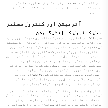
انوینٹری ٹریکنگ، معیار کی دستاویزات، اور شپمنٹ کی
تیاری شامل ہے جو مکمل تیاری سے ترسیل تک کے عمل کو آسان
بناتی ہے۔
آٹومیشن اور کنٹرول سسٹمز
عمل کنٹرول کا اِنٹیگریشن
جدید PVC ٹرنکنگ پیداوار لائن کے نظام میں جدید کنٹرول پلیٹ
فارم شامل ہوتے ہیں جو مرکزی نگرانی اور خودکار ایڈجسٹمنٹ
کی صلاحیتوں کے ذریعے تمام پیداواری عمل کو یکجا کرتے ہیں۔
یہ کنٹرول سسٹم پروگرام ایبل لاگک کنٹرولرز، انسان-مشین
انٹرفیسز اور ڈیٹا حاصل کرنے کے سسٹمز کا استعمال کرتے ہیں
جو مکمل عملی نگرانی فراہم کرتے ہیں اور پیداواری
تبدیلیوں کے لیے تیزی سے ردعمل دینے کی صلاحیت فراہم کرتے
ہیں۔ جدید کنٹرول انٹیگریشن میں پیش گوئی کرنے والے
الگورتھم، خودکار بہترین بنانے کے رoutines اور دور سے
نگرانی کی صلاحیتیں شامل ہیں جو پیداواری کارکردگی کو
بڑھاتی ہیں جبکہ آپریشنل پیچیدگی کو کم کرتی ہیں۔
حقیقی وقت کی عملداری کا نگرانی نظام پیداواری تبدیلیوں
کی فوری تشخیص کو ممکن بناتا ہے، جبکہ خودکار کنٹرول ردعمل
بے نقاب مداخلت کے بغیر بہترین کام کرنے کی حالتوں کو
برقرار رکھتے ہیں۔ یہ نگرانی کے نظام درجہ حرارت کے اعداد