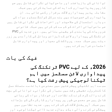
توانائی کی بازیافت، اور ماحولیاتی نگرانی شامل ہیں جو
کارپوریٹ پائیداری کے اہداف کی حمایت کرتی ہیں جبکہ
مقابلہ پذیر پیداواری لاگت برقرار رکھی جاتی ہے۔ ان
پائیداری کی خصوصیات میں بند سرکل کولنگ سسٹم، مواد کی
دوبارہ استعمال کی صلاحیت، اور اخراجات کی نگرانی شامل ہیں
جو ماحولیاتی اثرات کو کم سے کم کرتی ہیں جبکہ قانونی
ضروریات کی پابندی کو یقینی بناتی ہیں۔ دورِ جدید کی PVC
ٹرنکنگ کی پیداواری لائن کے ڈیزائن وسائل کی کارآمدی پر زور
دیتے ہیں جبکہ عمدہ پروڈکٹ کی معیار اور پیداواری قابل
اعتمادی فراہم کرتے ہیں۔
فیک کی بات
2026ء کے لیے PVC ٹرنکنگ کی
پیداواری لائن سسٹمز میں اہم
ٹیکنالوجیکی پیش رفت کیا ہے؟
سب سے اہم تکنیکی پیشرفتیں میں مصنوعی ذہانت سے منسلک عمل
کا کنٹرول، حقیقی وقت میں معیار کی نگرانی، توانائی کی بچت
کرنے والے گرم کرنے کے نظام، اور خودکار مواد کی رسائی
شامل ہیں جو مجموعی طور پر پیداواری کارکردگی کو بڑھاتے
ہیں جبکہ آپریشنل لاگت کو کم کرتے ہیں۔ جدید نظاموں میں
پیشگوئی کرنے والی دیکھ بھال، جدید ڈائی ٹیکنالوجی، اور