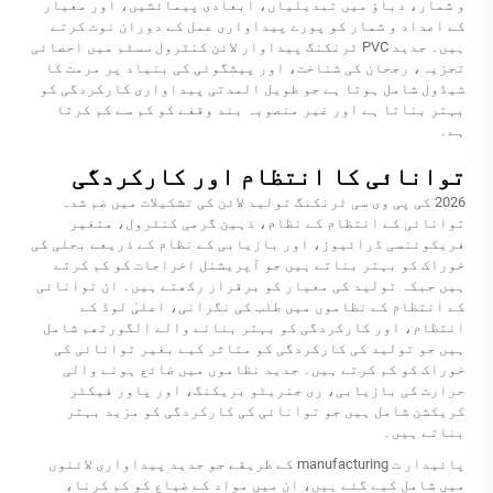
و شمار، دباؤ میں تبدیلیاں، ابعادی پیمائشیں، اور معیار
کے اعداد و شمار کو پورے پیداواری عمل کے دوران نوٹ کرتے
ہیں۔ جدید PVC ٹرنکنگ پیداوار لائن کنٹرول سسٹم میں احصائی
تجزیہ، رجحان کی شناخت، اور پیشگوئی کی بنیاد پر مرمت کا
شیڈول شامل ہوتا ہے جو طویل المدتی پیداواری کارکردگی کو
بہتر بناتا ہے اور غیر منصوبہ بند وقفے کو کم سے کم کرتا
ہے۔
توانائی کا انتظام اور کارکردگی
2026 کی پی وی سی ٹرنکنگ تولید لائن کی تشکیلات میں ضم شدہ
توانائی کے انتظام کے نظام، ذہین گرمی کنٹرول، متغیر
فریکوئنسی ڈرائیوز، اور بازیابی کے نظام کے ذریعے بجلی کی
خوراک کو بہتر بناتے ہیں جو آپریشنل اخراجات کو کم کرتے
ہیں جبکہ تولید کی معیار کو برقرار رکھتے ہیں۔ ان توانائی
کے انتظام کے نظاموں میں طلب کی نگرانی، اعلیٰ لوڈ کے
انتظام، اور کارکردگی کو بہتر بنانے والے الگورتھم شامل
ہیں جو تولید کی کارکردگی کو متاثر کیے بغیر توانائی کی
خوراک کو کم کرتے ہیں۔ جدید نظاموں میں ضائع ہونے والی
حرارت کی بازیابی، ری جنریٹو بریکنگ، اور پاور فیکٹر
کریکشن شامل ہیں جو توانائی کی کارکردگی کو مزید بہتر
بناتے ہیں۔
پائیدار ت manufacturing کے طریقے جو جدید پیداواری لائنوں
میں شامل کیے گئے ہیں، ان میں مواد کے ضیاع کو کم کرنا،