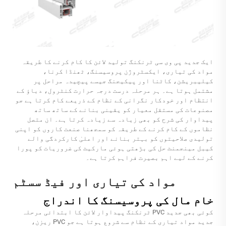
ایک جدید پی وی سی ٹرنکنگ تولید لائن کا کام کرنے کا طریقہ
مواد کی تیاری، ایکسٹروژن پروسیسنگ، ٹھنڈا کرنا،
کیلیبریشن، کاٹنا اور پیکیجنگ جیسے پیچیدہ مراحل پر
مشتمل ہوتا ہے۔ ہر مرحلہ درست درجہ حرارت کنٹرول، دباؤ کے
انتظام اور خودکار نگرانی کے نظام کے ذریعے کام کرتا ہے جو
مصنوعات کی مستقل معیار کو یقینی بنانے کے ساتھ ساتھ
پیداوار کی شرح کو بھی زیادہ سے زیادہ کرتا ہے۔ ان متصل
نظاموں کے کام کرنے کے طریقہ کو سمجھنا صنعت کاروں کو اپنی
تولیدی صلاحیتوں کو بہتر بنانے اور اعلیٰ کارکردگی والے
کیبل مینجمنٹ حل کی بڑھتی ہوئی مارکیٹ کی ضروریات کو پورا
کرنے کے لیے اہم بصیرت فراہم کرتا ہے۔
مواد کی تیاری اور فیڈ سسٹم
خام مال کی پروسیسنگ کا اندراج
کوئی بھی جدید PVC ٹرنکنگ پیداوار لائن کا ابتدائی مرحلہ
جدید مواد تیاری کے نظام سے شروع ہوتا ہے جو PVC ریزن،