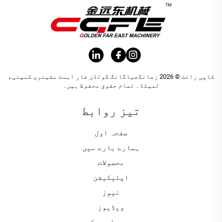
کاپی رائٹ © 2026 زھانگجیاگانگ گولڈن فار ایسٹ مشینری کمپنی،
لمیٹڈ۔ تمام حقوق محفوظ ہیں۔
تیز روابط
صفحہ اول
ہمارے بارے میں
محصولات
اپلیکیشن
نیوز
ویڈیوز
ہم سے معاہدہ کریں