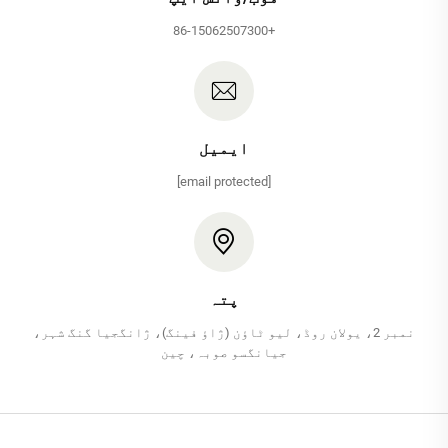
+86-15062507300
ایمیل
[email protected]
پتہ
نمبر 2، یولان روڈ، لیو ٹاؤن (ژاؤ فینگ)، ژانگجیا گنگ شہر،
جیانگسو صوبہ، چین