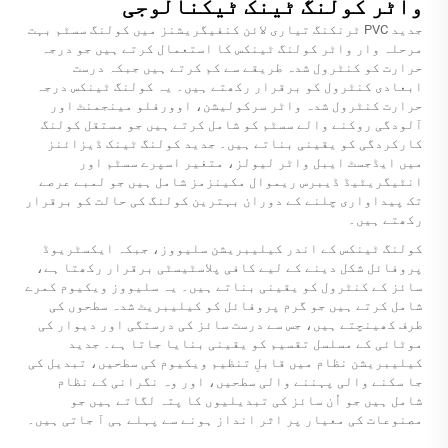
واٹر کولنگ ٹینک ٹیکنالوجی
جدید PVC ٹرنکنگ تیاری لائن کنفیگریشنز میں کولنگ سسٹم بہت
مرحلہ وار واٹر کولنگ ٹینکس کا استعمال کرتے ہیں جو درجہ
حرارت کو کنٹرول شدہ طریقے سے کم کرتے ہیں جبکہ درست
ابعادی کنٹرول کو برقرار رکھتے ہیں۔ یہ کولنگ ٹینکس درجہ
حرارت کنٹرول شدہ واٹر سرکولیشن، اوورفلو مینجمنٹ اور
آلودگی روکنے والے سسٹم کو شامل کرتے ہیں جو مستقل کولنگ
کارکردگی کو یقینی بناتے ہیں۔ جدید کولنگ ٹینک ڈیزائنز
میں ایڈجسٹ ایبل واٹر لیولز، متغیر اسپرے سسٹم اور
انٹیگریٹیڈ ڈیبرس ریموال مکینزمز شامل ہیں جو لمبے عرصے
تک پیداواری چلنے کے دوران بہترین کولنگ کی حالت کو برقرار
رکھتے ہیں۔
کولنگ ٹینکس کے اندر کیلیبریشن سلیووز، جبکہ ایکسٹریوڈ
پروفائل شکل دینے کے لیے کافی پلاسٹیسٹی برقرار رکھتا ہے،
سائز کے کنٹرول کو یقینی بناتے ہیں۔ یہ سلیووز ویکیوم کمرے
شامل کرتے ہیں جو گرم پروفائل کو کیلیبریٹ شدہ سطحوں کی
طرف کھینچتے ہیں، جس سے درست سائز کی درستگی اور دیوار کی
موٹائی کے مسلسل تقسیم کو یقینی بنایا جاتا ہے۔ جدید
کیلیبریشن نظام میں قابلِ تنظیم ویکیوم کی سطحیں، تبدیل کی
جا سکنے والی پہننے والی سطحیں، اور وہ نگرانی کے نظام
شامل ہیں جو اُن سائز کی تبدیلیوں کا پتہ لگاتے ہیں جو
مصنوعات کی معیار پر اثر انداز ہونے سے پہلے ہی آ جاتی ہیں۔