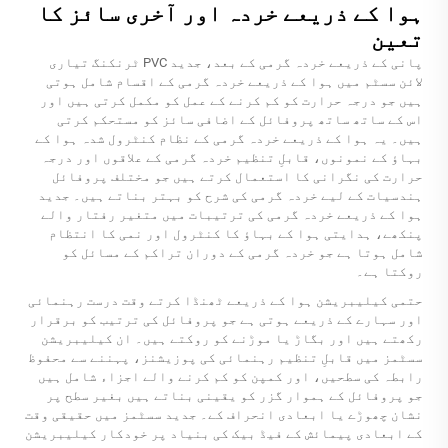
ہوا کے ذریعے خردہ اور آخری سائز کا
تعین
پانی کے ذریعے خردہ گرمی کے بعد، جدید PVC ٹرنکنگ تیاری
لائن سسٹم میں ہوا کے ذریعے خردہ گرمی کے اقسام شامل ہوتی
ہیں جو درجہ حرارت کو کم کرنے کے عمل کو مکمل کرتی ہیں اور
اس کے ساتھ ساتھ پروفائل کے اضافی سائز کو مستحکم کرتی
ہیں۔ یہ ہوا کے ذریعے خردہ گرمی کے نظام کنٹرول شدہ ہوا کے
بہاؤ کے نمونوں، قابلِ تنظیم خردہ گرمی کے علاقوں اور درجہ
حرارت کی نگرانی کا استعمال کرتے ہیں جو مختلف پروفائل
ہندسیات کے لیے خردہ گرمی کی شرح کو بہتر بناتے ہیں۔ جدید
ہوا کے ذریعے خردہ گرمی کی ترتیبات میں متغیر رفتار والے
پنکھے، ہدایتی ہوا کے بہاؤ کا کنٹرول اور نمی کا انتظام
شامل ہوتا ہے جو خردہ گرمی کے دوران تراکم کے مسائل کو
روکتا ہے۔
حتمی کیلیبریشن ہوا کے ذریعے ٹھنڈا کرتے وقت درست رہنمائی
اور سہارے کے ذریعے ہوتی ہے جو پروفائل کی ترتیب کو برقرار
رکھتے ہیں اور بگاڑ یا موڑنے کو روکتے ہیں۔ ان کیلیبریشن
سسٹمز میں قابلِ تنظیم رہنمائی کی پوزیشنز، پہننے سے محفوظ
رابطہ کی سطحیں، اور کمپن کو کم کرنے والے اجزاء شامل ہیں
جو پروفائل کے ہموار گزر کو یقینی بناتے ہیں بغیر سطح پر
نشان چھوڑے یا ابعادی انحراف کے۔ جدید سسٹمز میں حقیقی وقت
کے ابعادی پیمائش کے فیڈ بیک کی بنیاد پر خودکار کیلیبریشن