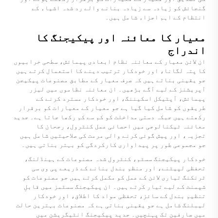
گنجائش کو زیادہ سے زیادہ بنانے والے رد شدہ اشیاء کے
انتظام کے اہم اجزاء شامل ہیں۔
معیار کا معائنہ اور پیکیجنگ کا
اندراج
ان لائن معیار کے معائنہ نظام ابعادی پیمائش، سطحی خرابیوں
کا پتہ لگانا، اور خودکار ترتیب دینے کا استعمال کرتے ہیں
جو یقینی بناتے ہیں کہ صرف معیار کے مطابق مصنوعات پیکیجن
آپریشنز کے لیے آگے بڑھیں۔ ان معائنہ نظاموں میں لیزر
پیمائش، آپٹیکل اسکیننگ، اور خودکار مسترد کرنے کے
طریقوں کو شامل کیا گیا ہے جو معیار کے معیارات کو برقرار
رکھتے ہیں جبکہ دستی مداخلت کو کم سے کم رکھا جاتا ہے۔ جدید
معائنہ ٹیکنالوجی میں احصائی عمل کنٹرول، رجحان کا
تجزیہ، اور پیش گوئی کرنے والی مرمت کی صلاحیتیں شامل ہیں
جو مجموعی طور پر پیداواری کارکردگی کو بہتر بناتی ہیں۔
خودکار پیکیجنگ سسٹم، کنٹرول شدہ مصنوعات کے ہینڈلنگ،
تحفظی لپیٹنے، اور منظم بندل بنانے کے ذریعے پی وی سی
ٹرنکنگ تیاری لائن کے عمل کو مکمل کرتے ہیں جو مصنوعات کو
شپمنٹ کے لیے تیار کرتے ہیں۔ ان پیکیجنگ سسٹمز میں قابلِ
تنظیم بندل کے سائز، تحفظی مواد کا اطلاق، اور خودکار
لیبلنگ شامل ہے جو یقینی بناتی ہے کہ مصنوعات بہترین حالت
میں صارفین تک پہنچیں۔ جدید پیکیجنگ انٹیگریشن میں