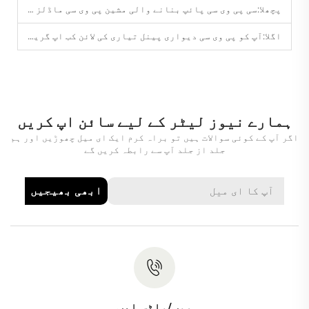
پچھلا:
سی پی وی سی پائپ بنانے والی مشین پی وی سی ماڈلز سے کیسے مختلف ہوتی ہے؟
اگلا:
آپ کو پی وی سی دیواری پینل تیاری کی لائن کب اپ گریڈ کرنا چاہیے؟
ہمارے نیوز لیٹر کے لیے سائن اپ کریں
اگر آپ کے کوئی سوالات ہیں تو براہ کرم ایک ای میل چھوڑیں اور ہم
جلد از جلد آپ سے رابطہ کریں گے
ابھی بھیجیں
موب/واٹس ایپ