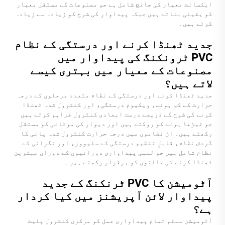
ایکسانٹ معیار کی جانچ شامل ہے جو مصنوعات کے مستقل معیار
کو یقینی بناتے ہیں جبکہ پیداوار کی شرح کو زیادہ سے زیادہ
کرتے ہیں۔
جدید ٹھنڈا کرنے اور درستگی کے نظام
PVC ٹرونکنگ کی پیداوار میں
مصنوعات کے معیار میں بہتری کیسے
لاتے ہیں؟
جدید ٹھنڈا کرنے اور درستگی کے نظام متعدد مرحلوں کے درجہ
حرارت کے کم ہونے، ویکیوم درستگی، اور کنٹرول شدہ ٹھنڈا
کرنے کی شرح کے ذریعے درست ابعادی کنٹرول فراہم کرتے ہیں
جو ٹیڑھا ہونے کو روکتے ہیں اور دیوار کی موٹائی کو مستقل
رکھتے ہیں۔ ان نظاموں میں درجہ حرارت کنٹرول شدہ پانی کا
گردش نظام، قابلِ تنظیم درستگی کے سلیووز، اور نگرانی کے
نظام شامل ہیں جو لمبی پیداواری دورانیوں کے دوران بہترین
ٹھنڈا کرنے کی حالتوں کو برقرار رکھتے ہیں۔
آٹومیشن کا PVC ٹرنکنگ کے جدید
پیداوار لائن آپریشنز میں کیا کردار
ہے؟
آٹومیشن سسٹم تمام پیداواری عمل کو مرکزی کنٹرول پلیٹ