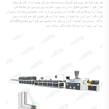
طریقے شامل ہیں جو کیبل مینجمنٹ حل کی پیداوار کے طریقہ
کار کو انقلابی شکل دے رہے ہیں۔ جدید پی وی سی ٹرنکنگ کی
پیداواری لائن کے نظام اب مصنوعی ذہانت، حقیقی وقت کے معیار
کی نگرانی اور پائیدار پیداواری طریقوں کو ضم کرتے ہیں
تاکہ بہترین اشیاء فراہم کی جا سکیں جن کی آپریشنل لاگت کم
ہو اور پیداواری کارکردگی بہتر ہو۔