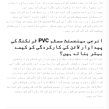
فارمز کے ذریعے یکجا کرتے ہیں جو درجہ حرارت، دباؤ، ابعاد
اور معیار کے اعداد و شمار کی نگرانی کرتے ہیں اور
پیداواری تبدیلیوں کے لیے خودکار ردِ عمل فراہم کرتے ہیں۔
ان سسٹمز میں پیش گوئی کرنے والے الگورتھم، احصائی عمل
کنٹرول اور دور سے نگرانی کی صلاحیتیں شامل ہیں جو پیداواری
کارکردگی کو بہتر بناتی ہیں جبکہ دستی مداخلت اور آپریشنل
پیچیدگی کو کم کرتی ہیں۔
انرجی مینجمنٹ سسٹم PVC ٹرنکنگ کی
پیداوار لائن کی کارکردگی کو کیسے
بہتر بناتے ہیں؟
توانائی کے انتظام کے نظام ذہین حرارتی کنٹرول ، متغیر
تعدد ڈرائیوز ، فضلہ گرمی کی بازیابی ، اور طلب کی نگرانی
کے ذریعے بجلی کی کھپت کو بہتر بناتے ہیں جو پیداوار کے
معیار کو برقرار رکھتے ہوئے آپریشنل اخراجات کو نمایاں
طور پر کم کرتے ہیں۔ ان نظاموں میں کارکردگی کو بہتر بنانے
کے الگورتھم ، چوٹی بوجھ کے انتظام ، اور پاور فیکٹر کی
اصلاح شامل ہیں جو پائیدار مینوفیکچرنگ کے طریقوں کی حمایت
کرتے ہوئے مجموعی طور پر توانائی کی کارکردگی کو بہتر
بناتے ہیں۔