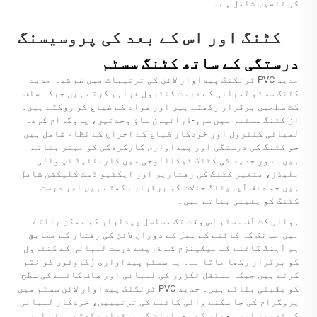
کی تنصیب شامل ہے۔
کٹنگ اور اس کے بعد کی پروسیسنگ
درستگی کے ساتھ کٹنگ سسٹم
جدید PVC ٹرنکنگ پیداوار لائن کی ترتیبات میں ضم شدہ جدید
کٹنگ سسٹم لمبائی کے درست کنٹرول فراہم کرتے ہیں جبکہ صاف
کٹ سطحیں برقرار رکھتے ہیں اور مواد کے ضیاع کو روکتے ہیں۔
ان کٹنگ سسٹمز میں سرو-ڈرائیون ساﺅ وحدتیں، پروگرام کردہ
لمبائی کنٹرول اور خودکار ضیاع کے اخراج کے نظام شامل ہیں
جو کٹنگ کی درستگی اور پیداواری کارکردگی کو بہتر بناتے
ہیں۔ دورِ جدید کی کٹنگ ٹیکنالوجی میں کاربائیڈ ٹپ والی
بلیڈز، متغیر کٹنگ کی رفتاریں اور ایکٹیو ڈسٹ کلیکشن شامل
ہیں جو صاف آپریٹنگ حالات کو برقرار رکھتے ہیں اور درست
کٹنگ کو یقینی بناتے ہیں۔
ہوائی کٹ آف سسٹم اس وقت تک مسلسل پیداوار کو ممکن بناتے
ہیں جب تک کہ کاٹنے کے عمل کے دوران لائن کی رفتار کے مطابق
ہم آہنگ کاٹنے کے میکینزم کے ذریعے درست لمبائی کے کنٹرول
کو برقرار رکھا جاتا ہے۔ یہ سسٹم پیداواری رُکاوٹوں کو ختم
کرتے ہیں جبکہ مستقل ٹکڑوں کی لمبائی اور صاف کاٹنے کی سطح
کو یقینی بناتے ہیں۔ جدید PVC ٹرنکنگ پیداوار لائن سسٹم میں
پروگرام کی جا سکنے والی کاٹنے کی ترتیبیں، خودکار لمبائی
کی تصدیق اور معیار کے معیارات کو برقرار رکھتے ہوئے اور