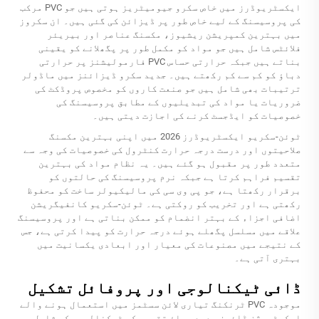
ایکسٹریوڈرز میں خاص سکرو جیومیٹریز ہوتی ہیں جو PVC مرکب
کی پروسیسنگ کے لیے خاص طور پر ڈیزائن کی گئی ہیں۔ ان سکروز
میں بہترین کمپریشن ریشیوز، مکسنگ عناصر اور بیریئر
فلائٹس شامل ہیں جو مواد کو مکمل طور پر پگھلانے کو یقینی
بناتے ہیں جبکہ حرارتی حساس PVC فارمولیشنز پر حرارتی
دباؤ کو کم سے کم رکھتے ہیں۔ جدید سکرو ڈیزائنز میں ماڈولر
ترتیبات بھی شامل ہیں جو صنعت کاروں کو مخصوص پروڈکٹ کی
ضروریات یا مواد کی تبدیلیوں کے مطابق پروسیسنگ کی
خصوصیات کو ایڈجسٹ کرنے کی اجازت دیتی ہیں۔
ٹوئن-سکریو ایکسٹریوڈرز 2026 میں اپنی بہترین مکسنگ
صلاحیتوں اور درست درجہ حرارت کنٹرول کی خصوصیات کی وجہ سے
متعدد طور پر مقبول ہو گئے ہیں۔ یہ نظام مواد کی بہترین
تقسیم فراہم کرتا ہے جبکہ نرم پروسیسنگ کی حالتوں کو
برقرار رکھتا ہے، جو پی وی سی کی مالیکیولر ساخت کو محفوظ
رکھتی ہے اور تخریب کو روکتی ہے۔ ٹوئن-سکریو کانفیگریشن
اضافی اجزاء کے بہتر انضمام کو ممکن بناتی ہے اور پروسیسنگ
علاقے میں مسلسل پگھلے ہوئے درجہ حرارت کو پیدا کرتی ہے، جس
کے نتیجے میں مصنوعات کی معیار اور ابعادی یکسانیت میں
بہتری آتی ہے۔
ڈائی ٹیکنالوجی اور پروفائل تشکیل
موجودہ PVC ٹرنکنگ تیاری لائن سسٹمز میں استعمال ہونے والے
ایکسٹروژن ڈائیز جدید بہاؤ تقسیم کی ٹیکنالوجی کو شامل