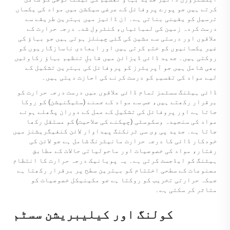
کرتے ہیں جو پورے پروفائل کے عرضی سیکشن میں مواد کی یکساں
ترسیل کو یقینی بناتی ہے۔ ان ڈائیز میں بہترین طریقے سے
درست کردہ زمین کی لمبائیاں، کنٹرول شدہ درجہ حرارت کے
علاقوں اور درستی سے مشین کی گئی چینلز ہوتی ہیں جو بہاؤ کی
غیر یکسانیوں کو ختم کرتی ہیں اور ابعادی ناسازگاریوں کو
روکتی ہیں۔ جدید ڈائی ڈیزائن میں قابلِ تنظیم بہاؤ رکاوٹیں
بھی شامل ہیں جو آپریٹرز کو پروفائل کی بہترین تشکیل کے
لیے مواد کی تقسیم کو درست کرنے کی اجازت دیتی ہیں۔
ڈائی ہیٹنگ سسٹمز تمام ڈائی علاقوں میں درست درجہ حرارت کو
برقرار رکھتے ہیں، جس سے مواد کے جمنے (سٹیگنیشن) کو روکا
جاتا ہے اور پروفائل کی تشکیل کے عمل کے دوران پگھلے ہوئے
مواد کی سنجیدہ وسکوسٹی (چپکنے کی صلاحیت) کو مستقل رکھا
جاتا ہے۔ جدید
پی وی سی ٹرنکنگ پیداوار لائن
کنفیگریشنز میں
خودکار ڈائی کا درجہ حرارت مانیٹرنگ شامل ہے جو لائن کی
رفتار، مواد کی خصوصیات اور ماحولیاتی حالات کے مطابق
ہیٹنگ کو ایڈجسٹ کرتی ہے۔ یہ پویانیک درجہ حرارت کا انتظام
مصنوعات کے سطحی اختتام کو بہترین سطح پر برقرار رکھتا ہے
جبکہ حرارتی تخریب کو روکتا ہے جو مکینیکل خصوصیات کو
متاثر کر سکتی ہے۔
کولنگ اور کیلیبریشن سسٹم