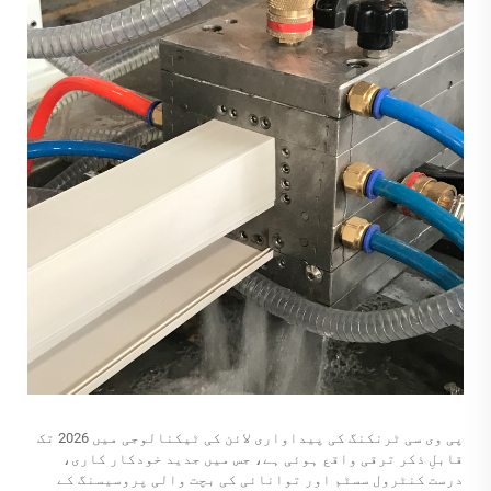
پی وی سی ٹرنکنگ کی پیداواری لائن کی ٹیکنالوجی میں 2026 تک
قابلِ ذکر ترقی واقع ہوئی ہے، جس میں جدید خودکار کاری،
درست کنٹرول سسٹم اور توانائی کی بچت والی پروسیسنگ کے