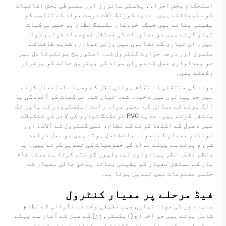
استحکام بخش اجزاء، پلاسٹی سائزرز اور مضبوطی بخش اضافیات
کو سنبھالتے ہیں۔ جدید ڈوزنگ آلات درست مواد کے تناسب کو
یقینی بناتے ہیں جبکہ خودکار مکسنگ نظام ہم جنس مرکبات
تیار کرتے ہیں جو مصنوعات کی مستقل خصوصیات فراہم کرتے
ہیں۔ ان تیاری کے نظاموں میں وزنی فیڈرز، شدید طاقت کے
مکسرز اور درجہ حرارت کنٹرول شدہ اسٹوریج یونٹس شامل ہیں
جو پیداواری عمل کے دوران مواد کی بہترین حالت کو برقرار
رکھتے ہیں۔
مواد کی منتقلی کے نظام ہوائی نقل کے وسیلے استعمال کرتے
ہیں جو پیالوں میں ذخیرہ شدہ تیار شدہ مرکبات کو آلودگی یا
الگ ہونے کے مسائل کے بغیر براہ راست ایکسٹرودر کے ہاپر تک
منتقل کرتے ہیں۔ جدید PVC ٹرنکنگ تیاری کی لائن کی تشکیلات
میں دھول کے اکٹھا کرنے کے نظام، نمی کنٹرول کے آلات، اور
خودکار معیار کے نمونہ جات شامل ہوتے ہیں جو عمل درآمد
شروع ہونے سے پہلے مواد کی خصوصیات کی تصدیق کرتے ہیں۔ یہ
منظم نقطہ نظر پیداواری تبدیلیوں کو ختم کرتا ہے جبکہ خام
مال کے مستقل معیار کو یقینی بناتا ہے جو عالیٰ معیار کے
حتمی مصنوعات میں تبدیل ہوتا ہے۔
فیڈ مرحلے پر معیار کنٹرول
جدید دور کی مواد تیاری میں حقیقی وقت کے نگرانی کے نظام
شامل ہوتے ہیں جو اخراج (ایکسٹروژن) کے عمل کے آغاز سے پہلے
مرکب کی چپکنے والی صفت، کثافت اور اضافی اجزاء کے تقسیم