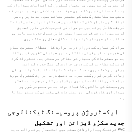
کا تجزیہ کرتے ہیں۔ یہ معیار کنٹرول کے اقدامات پیداوار کے
بعد کے مسائل کو روکتے ہیں جبکہ مصنوعات کی درجہ بندیوں کے
سختی سے مطابقت رکھنے کو یقینی بناتے ہیں۔ جدید پی وی سی
ٹرنکنگ پیداوار لائن کے نظام میں خودکار نمونہ حاصل کرنے کے
طریقے شامل ہوتے ہیں جو مواد کی خصوصیات کی جاری تصدیق
کرتے ہیں اور جب کوئی پیرامیٹر قابلِ قبول حدود سے باہر ہو
جاتا ہے تو خبردار کرنے والے سگنل فعال ہو جاتے ہیں۔
مواد کی تیاری کے دوران درجہ حرارت کا انتظام بہترین بہاؤ
کی خصوصیات کو یقینی بناتا ہے اور حرارتی تخریب کو روکتا
ہے جو مصنوعات کی معیار کو متاثر کر سکتی ہے۔ کنٹرولڈ گرم
کرنے کے نظام مرکب کے درجہ حرارت کو تنگ حدود کے اندر
برقرار رکھتے ہیں، جبکہ مواد کے ٹوٹنے کا باعث بننے والی
زیادہ گرمی کو روکتے ہیں۔ یہ دقیق درجہ حرارت کنٹرول پورے
مواد کے ہینڈلنگ سسٹم میں برقرار رہتا ہے، جس سے مستحکم
پروسیسنگ کی حالتوں کا قیام ہوتا ہے جو مجموعی طور پر
پیداواری کارکردگی اور مصنوعات کی یکسانی کو بہتر بناتا
ہے۔
ایکسٹروژن پروسیسنگ ٹیکنالوجی
جدید سکرُو ڈیزائن اور تشکیل
PVC ٹرنکنگ پیداوار لائن سسٹم میں استعمال ہونے والے جدید