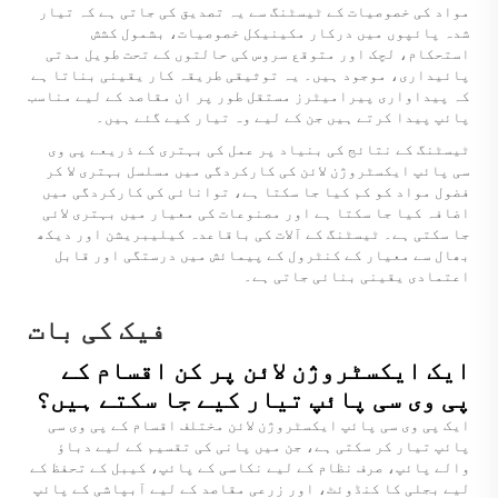
مواد کی خصوصیات کے ٹیسٹنگ سے یہ تصدیق کی جاتی ہے کہ تیار
شدہ پائپوں میں درکار مکینیکل خصوصیات، بشمول کشش
استحکام، لچک اور متوقع سروس کی حالتوں کے تحت طویل مدتی
پائیداری، موجود ہیں۔ یہ توثیقی طریقہ کار یقینی بناتا ہے
کہ پیداواری پیرامیٹرز مستقل طور پر ان مقاصد کے لیے مناسب
پائپ پیدا کرتے ہیں جن کے لیے وہ تیار کیے گئے ہیں۔
ٹیسٹنگ کے نتائج کی بنیاد پر عمل کی بہتری کے ذریعے پی وی
سی پائپ ایکسٹروژن لائن کی کارکردگی میں مسلسل بہتری لا کر
فضول مواد کو کم کیا جا سکتا ہے، توانائی کی کارکردگی میں
اضافہ کیا جا سکتا ہے اور مصنوعات کی معیار میں بہتری لائی
جا سکتی ہے۔ ٹیسٹنگ کے آلات کی باقاعدہ کیلیبریشن اور دیکھ
بھال سے معیار کے کنٹرول کے پیمائش میں درستگی اور قابل
اعتمادی یقینی بنائی جاتی ہے۔
فیک کی بات
ایک ایکسٹروژن لائن پر کن اقسام کے
پی وی سی پائپ تیار کیے جا سکتے ہیں؟
ایک پی وی سی پائپ ایکسٹروژن لائن مختلف اقسام کے پی وی سی
پائپ تیار کر سکتی ہے، جن میں پانی کی تقسیم کے لیے دباؤ
والے پائپ، صرف نظام کے لیے نکاسی کے پائپ، کیبل کے تحفظ کے
لیے بجلی کا کنڈوئٹ، اور زرعی مقاصد کے لیے آبپاشی کے پائپ