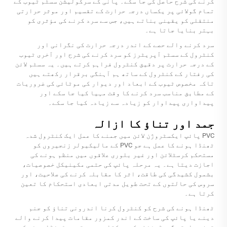
کرنے کی شرح حاصل کی جا سکے۔ پانی کے سرکولیشن سسٹم ٹیوب کے
تمام گولائی پر یکساں درجہ حرارت کے تقسیم اور موثر حرارتی
منتقلی کو یقینی بناتے ہیں، جس سے سرد کرنے کی مؤثری کو
بہتر بنایا جاتا ہے۔
سرد کرنے والے حصے کے اندر درجہ حرارت کی نگرانی اور
کنٹرول کے سسٹم آپریٹرز کو سرد کرنے کی شرح اور آخری ٹیوب
کے درجہ حرارت پر دقیق کنٹرول فراہم کرتے ہیں۔ یہ سسٹم لائن
کی رفتار کے کنٹرول کے ساتھ ہم آہنگی برقرار رکھتے ہیں
تاکہ مخصوص ٹیوب کے ابعاد اور دیوار کی موٹائی کی ضروریات
کے مطابق مناسب سرد کرنے کا وقت مہیا کیا جا سکے اور
پیداواری پیداوار کو زیادہ سے زیادہ کیا جا سکے۔
جمد اور تناؤ کا ازالہ
PVC پائپ ایکسٹروژن لائن میں جمنے کا عمل ایک کنٹرول شدہ
ٹھنڈا ہونے کا عمل ہے جو PVC کے مالیکیولر زنجیروں کو
مستحکم کرسٹلائن اور غیر بلوری علاقوں میں منظم ہونے کی
اجازت دیتا ہے۔ یہ مرحلہ پائپ کی حتمی مکینیکل خصوصیات،
بشمول کشیدگی کی طاقت، اثر کا مقابلہ کرنے کی صلاحیت، اور
سروس کی حالتوں کے تحت طویل مدتی ابعادی استحکام کا تعین
کرتا ہے۔
ٹھنڈا ہونے کی شرح کو کنٹرول کرنا اندرونی تناؤ کو جنم
دینے یا پائپ کی ساخت کے اندر کمزور مقامات پیدا کرنے والے