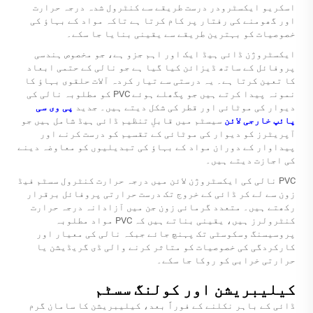
اسکریو ایکسٹرودر درست طریقے سے کنٹرول شدہ درجہ حرارت
اور گھومنے کی رفتار پر کام کرتا ہے تاکہ مواد کے بہاؤ کی
خصوصیات کو بہترین طریقے سے یقینی بنایا جا سکے۔
ایکسٹروژن ڈائی ہیڈ ایک اور اہم جزو ہے، جو مخصوص ہندسی
پروفائل کے ساتھ ڈیزائن کیا گیا ہے جو نالی کے حتمی ابعاد
کا تعین کرتا ہے۔ یہ درستی سے تیار کردہ آلات حلقوی بہاؤ کا
نمونہ پیدا کرتے ہیں جو پگھلے ہوئے PVC کو مطلوبہ نالی کی
دیوار کی موٹائی اور قطر کی شکل دیتے ہیں۔ جدید
پی وی سی
پائپ خارجی لائن
سیسٹم میں قابلِ تنظیم ڈائی ہیڈ شامل ہیں جو
آپریٹرز کو دیوار کی موٹائی کے تقسیم کو درست کرنے اور
پیداوار کے دوران مواد کے بہاؤ کی تبدیلیوں کو معاوضہ دینے
کی اجازت دیتے ہیں۔
PVC نالی کی ایکسٹروژن لائن میں درجہ حرارت کنٹرول سسٹم فیڈ
زون سے لے کر ڈائی کے خروج تک درست حرارتی پروفائل برقرار
رکھتے ہیں۔ متعدد گرمائی زون جن میں آزادانہ درجہ حرارت
کنٹرولرز ہیں، یقینی بناتے ہیں کہ PVC مواد مطلوبہ
پروسیسنگ وسکوسٹی تک پہنچ جائے جبکہ نالی کی معیار اور
کارکردگی کی خصوصیات کو متاثر کرنے والی ڈی گریڈیشن یا
حرارتی خرابی کو روکا جا سکے۔
کیلیبریشن اور کولنگ سسٹم
ڈائی کے باہر نکلنے کے فوراً بعد، کیلیبریشن کا سامان گرم