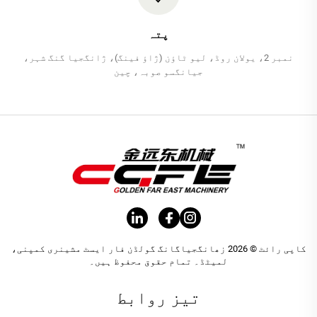
پتہ
نمبر 2، یولان روڈ، لیو ٹاؤن (ژاؤ فینگ)، ژانگجیا گنگ شہر،
جیانگسو صوبہ، چین
کاپی رائٹ © 2026 زھانگجیاگانگ گولڈن فار ایسٹ مشینری کمپنی،
لمیٹڈ۔ تمام حقوق محفوظ ہیں۔
تیز روابط