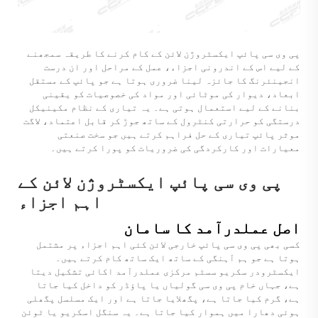
پی وی سی پائپ ایکسٹروژن لائن کے کام کرنے کا طریقہ سمجھنے
کے لیے اس کے اندرونی اجزاء، عمل کے مراحل اور ان درست
انجینئرنگ کا جائزہ لینا ضروری ہوتا ہے جو پائپ کے مستقل
ابعاد، دیوار کی موٹائی اور مواد کی خصوصیات کو یقینی
بنانے کے لیے استعمال ہوتی ہے۔ یہ تیاری کے نظام مکینیکل
درستگی کو حرارتی کنٹرول کے ساتھ جوڑ کر قابل اعتماد، لاگت
موثر پائپ تیاری کے حل فراہم کرتے ہیں جو سخت صنعتی
معیارات اور کارکردگی کی ضروریات کو پورا کرتے ہیں۔
پی وی سی پائپ ایکسٹروژن لائن کے
اہم اجزاء
اصل عملدرآمد کا سامان
کسی بھی
پی وی سی پائپ خارجی لائن
کئی اہم اجزاء پر مشتمل
ہوتا ہے جو ہم آہنگی کے ساتھ ایک ساتھ کام کرتے ہیں۔
ایکسٹرودر سکریو سسٹم مرکزی عملدرآمد اکائی تشکیل دیتا
ہے، جہاں خام پی وی سی گولیاں یا پاؤڈر کو داخل کیا جاتا
ہے، گرم کیا جاتا ہے، پگھلایا جاتا ہے اور ایک مسلسل پگھلی
ہوئی دھارا میں ہموار کیا جاتا ہے۔ یہ سنگل اسکریو یا ٹوئن