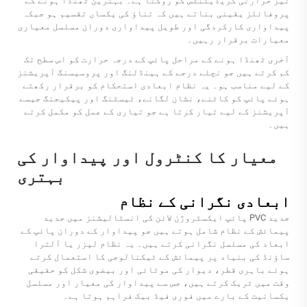
تیز حرارتی گریڈیئنٹس کو روکتا ہے۔ بہترین ٹھنڈا ہونے کے
پروفائلز یقینی بناتے ہیں کہ تناؤ کی یکساں تقسیم ہو جبکہ
پیداواری کارکردگی اور طویل پیداواری دوران مسلسل معیاری
معیارات برقرار رہیں۔
آخری ٹھنڈا ہونے کے مراحل پائپ کے درجہ حرارت کو اس سطح تک
کم کرتے ہیں جو نچلے درجے کے ہینڈلنگ اور پروسیسنگ آپریشنز
کے لیے مناسب ہو۔ یہ نظام ابعادی استحکام کو برقرار رکھتے
ہوئے پائپ کو کاٹنے، نشان لگانے، ٹیسٹنگ اور پیکیجنگ جیسے
آپریشنز کے لیے تیار کرتا ہے جو تیاری کے عمل کو مکمل کرتے
ہیں۔
معیار کا کنٹرول اور پیداوار کی
بہتری
ابعادی نگرانی کے نظام
جدید PVC پائپ ایکسٹروژن لائن کی انسٹالیشنز میں جدید
پیمائش کے نظام شامل ہوتے ہیں جو پیداوار کے دوران پائپ کے
ابعاد کی مسلسل نگرانی کرتے ہیں۔ یہ نظام لیزر یا آلترا
ساؤنڈ کی بنیاد پر پیمائش کے ٹیکنالوجی کا استعمال کرتے
ہوئے باہری قطر، دیوار کی موٹائی اور بیضوی شکل کو حقیقی
وقت میں ٹریک کرتے ہیں، جس سے پیداوار کی معیار اور مسلسل
یکسانیت کے بارے میں فوری فیڈ بیک فراہم ہوتا ہے۔