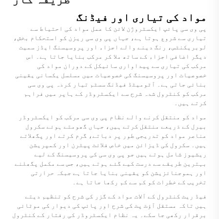
مواد کی تیاری اور فیڈنگ
پی وی سی پائپ ایکسٹروژن لائن کا عمل مواد کی احتیاط سے
تیاری سے شروع ہوتا ہے، جہاں پی وی سی ریزن کو استحکام بخش،
لوبریکنٹس، رنگ دینے والے اجزاء اور پروسیسنگ ایڈز سمیت
دیگر اضافی اجزاء کے ساتھ ملا کر مرکب بنایا جاتا ہے۔ اس
مرکب کی تیاری سے پیداواری سائیکل کے دوران مواد کی
خصوصیات اور پروسیسنگ کی خصوصیات میں مسلسل یکسانی یقینی
بنائی جاتی ہے۔ آٹومیٹڈ فیڈنگ سسٹم تیار کردہ پی وی سی
مرکب کو کنٹرول شدہ شرح سے ایکسٹروڈر کے ہاپر میں فراہم
کرتے ہیں۔
مواد کو منتقل کرنے والے نظام پی وی سی مرکب کو ایکسٹروڈر
بیرل کے ذریعے منتقل کرتے ہیں، جہاں گھومتے ہوئے سکرول
عناصر مواد کو تدریجی طور پر دباتے، گرم کرتے اور پگھلاتے
ہیں۔ سکرول کی ڈیزائن میں خاص فلائٹ پیٹرن اور کمپریشن
ریشیوز شامل ہوتے ہیں جو پی وی سی کی پروسیسنگ کے لیے
بہترین طریقے سے درست کیے گئے ہوتے ہیں، جس سے مکمل پگھلنے
اور ہموجنائزیشن کو یقینی بنایا جاتا ہے جبکہ حرارتی
تخریب کے خطرات کو کم سے کم رکھا جاتا ہے۔
فیڈ ریٹ کنٹرول کے آلات مواد کے گزر کی شرح کو تنظیم دیتے
ہیں تاکہ مستقل آؤٹ پٹ کی شرح اور پائپ کی دیوار کی موٹائی
برقرار رکھی جا سکے۔ یہ نظام ایکسٹروڈر کی رفتار کے کنٹرول