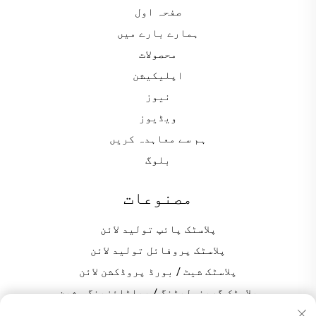
صفحہ اول
ہمارے بارے میں
محصولات
اپلیکیشن
نیوز
ویڈیوز
ہم سے معاہدہ کریں
بلوگ
مصنوعات
پلاسٹک پائپ تولید لائن
پلاسٹک پروفائل تولید لائن
پلاسٹک شیٹ / بورڈ پروڈکشن لائن
پلاسٹک گرینولیٹنگ / پیلٹائزینگ مشین
پی وی سی پروڈکشن کے لیے پلاسٹک مکسر