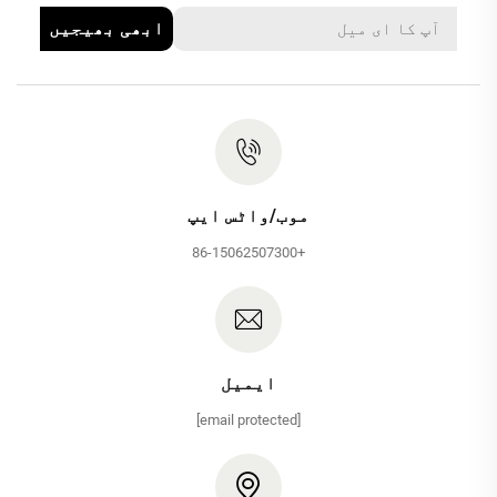
ابھی بھیجیں
موب/واٹس ایپ
+86-15062507300
ایمیل
[email protected]