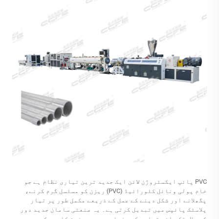
PVC پائپ ایکسٹروژن لائن ایک جدید ترین تیاری نظام ہے جو
خام پولی ونائل کلورائیڈ (PVC) ریزن کو مسلسل گرم کرنے،
پگھلانے اور شکل دینے کے عمل کے ذریعے مکمل طور پر تیار
پلاسٹک پائپس میں تبدیل کرتی ہے۔ یہ صنعتی سامان جدید دور
کی پلاسٹک پائپ تیاری کی بنیاد ہے، جو صنعت کاروں کو