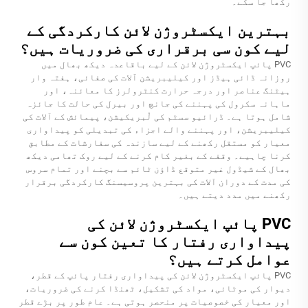
رکھا جا سکے۔
بہترین ایکسٹروژن لائن کارکردگی کے
لیے کون سی برقراری کی ضروریات ہیں؟
PVC پائپ ایکسٹروژن لائن کے لیے باقاعدہ دیکھ بھال میں
روزانہ ڈائی ہیڈز اور کیلیبریشن آلات کی صفائی، ہفتہ وار
ہیٹنگ عناصر اور درجہ حرارت کنٹرولرز کا معائنہ، اور
ماہانہ سکرول کی پہننے کی جانچ اور بیرل کی حالت کا جائزہ
شامل ہوتا ہے۔ ڈرائیو سسٹم کی لُبریکیشن، پیمائش کے آلات کی
کیلیبریشن، اور پہننے والے اجزاء کی تبدیلی کو پیداواری
معیار کو مستقل رکھنے کے لیے سازندہ کی سفارشات کے مطابق
کرنا چاہیے۔ وقفے کے بغیر کام کرنے کے لیے روک تھامی دیکھ
بھال کے شیڈول غیر متوقع ڈاؤن ٹائم سے بچنے اور تمام سروس
کی مدت کے دوران آلات کی بہترین پروسیسنگ کارکردگی برقرار
رکھنے میں مدد دیتے ہیں۔
PVC پائپ ایکسٹروژن لائن کی
پیداواری رفتار کا تعین کون سے
عوامل کرتے ہیں؟
PVC پائپ ایکسٹروژن لائن کی پیداواری رفتار پائپ کے قطر،
دیوار کی موٹائی، مواد کی تشکیل، ٹھنڈا کرنے کی ضروریات،
اور معیار کی خصوصیات پر منحصر ہوتی ہے۔ عام طور پر بڑے قطر