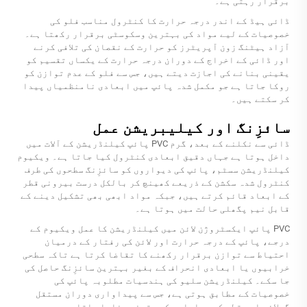
برقرار رہتی ہے۔
ڈائی ہیڈ کے اندر درجہ حرارت کا کنٹرول مناسب فلو کی
خصوصیات کے لیے مواد کی بہترین وسکوسٹی برقرار رکھتا ہے۔
آزاد ہیٹنگ زون آپریٹرز کو حرارت کے نقصان کی تلافی کرنے
اور ڈائی کے اخراج کے دوران درجہ حرارت کے یکساں تقسیم کو
یقینی بنانے کی اجازت دیتے ہیں، جس سے فلو کے عدم توازن کو
روکا جاتا ہے جو مکمل شدہ پائپ میں ابعادی نامنظمیاں پیدا
کر سکتے ہیں۔
سائزِنگ اور کیلیبریشن عمل
ڈائی سے نکلنے کے بعد، گرم PVC پائپ کیلنڈریشن کے آلات میں
داخل ہوتا ہے جہاں دقیق ابعادی کنٹرول کیا جاتا ہے۔ ویکیوم
کیلنڈریشن سسٹم، پائپ کی دیواروں کو سائزِنگ سطحوں کی طرف
کنٹرول شدہ سکشن کے ذریعے کھینچ کر بالکل درست بیرونی قطر
کے ابعاد قائم کرتے ہیں، جبکہ مواد ابھی بھی تشکیل دینے کے
قابل نیم پگھلی حالت میں ہوتا ہے۔
PVC پائپ ایکسٹروژن لائن میں کیلنڈریشن کا عمل ویکیوم کے
درجے، پائپ کے درجہ حرارت اور لائن کی رفتار کے درمیان
احتیاط سے توازن برقرار رکھنے کا تقاضا کرتا ہے تاکہ سطحی
خرابیوں یا ابعادی انحراف کے بغیر بہترین سائزِنگ حاصل کی
جا سکے۔ کیلنڈریشن سلیو کی ہندسیات مطلوبہ پائپ کی
خصوصیات کے مطابق ہوتی ہے، جس سے پیداواری دوران مستقل
گولائی اور قطر کی رواداری کو یقینی بنایا جاتا ہے۔