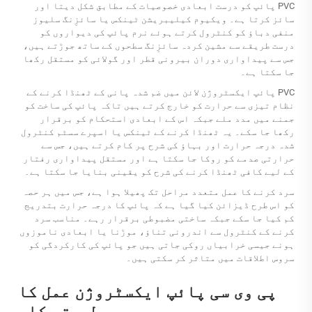
PVC پائپ کو درست ابعادی خصوصیات کے مطابق شکل دیتا اور
سائز کرتا ہے۔ ویکیوم کیلیبریشن ٹینکس یا سائزِنگ سلیوز
منفی دباؤ کو کنٹرول کرتے ہوئے نرم پائپ کی دیواروں کو
درست طریقے سے مشین کردہ سائزِنگ سطحوں کے ساتھ جوڑتے ہیں،
جس سے پیداواری دوران بیرونی قطر اور گولائی کو مستقل رکھا
جا سکتا ہے۔
PVC پائپ ایکسٹروژن لائن میں ضم شدہ پانی کے ٹھنڈا کرنے کے
نظام تیزی سے حرارت کو خارج کرتے ہیں تاکہ پائپ کی ساخت کو
جمنے میں مدد ملے جبکہ اس کے ابعادی استحکام کو برقرار
رکھا جا سکے۔ یہ ٹھنڈا کرنے کے ٹینکس یا اسپرے سسٹم کنٹرول
شدہ درجہ حرارت اور بہاؤ کی شرح پر کام کرتے ہیں، جس سے
حرارتی صدمے کو روکا جا سکتا ہے اور مستقل پیداواری رفتار
کے لیے کافی ٹھنڈا کرنے کی شرح کو یقینی بنایا جا سکتا ہے۔
سرد کرنے کا عمل متعدد مراحل تک پھیلا ہوا ہے، جس میں ہر حصہ
کو اس طرح ڈیزائن کیا گیا ہے کہ پائپ کا درجہ حرارت بتدریج
کم کیا جا سکے جبکہ ساختی مضبوطی برقرار رہے۔ مناسب سرد
کرنے کے کنٹرول سے اندرونی تناؤ، موڑنا یا ابعادی ناموزوں
ہونے جیسی خرابیاں روکی جاتی ہیں جو پائپ کی کارکردگی کو
سروس اطلاقات میں متاثر کر سکتی ہیں۔
پی وی سی پائپ ایکسٹروژن عمل کا
طریقہ کار