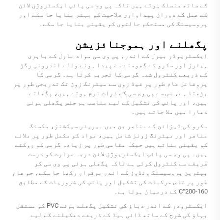
کے ساتھ منسلک ہوتے ہیں تاکہ پی وی سی پائپ ایکسٹروژن لائن
کے عمل کے دوران پیداواری صلاحیت کو بہتر بنایا جا سکے اور
پروسیسنگ کی مستحکم حالتوں کو یقینی بنایا جا سکے۔
پگھلنے اور ہموجنائزیشن
ایکسٹریوڈر بیرل کے اندر، پی وی سی مواد بارل کے باہری
ہیٹرز اور سکرو کے گھومنے سے پیدا ہونے والے اندرونی رگڑ
کے ذریعے کنٹرول شدہ گرمی کا تجربہ کرتا ہے۔ گرمی کا
پروفائل عام طور پر فیڈ زون سے میٹرنگ زون تک تدریجی طور پر
بڑھتا ہے، جس سے پی وی سی کے ذرات نرم ہوتے ہیں، پگھلتے
ہیں، اور پائپ کی تشکیل کے لیے مناسب ہم جنس پگھلی ہوئی
دھارا میں ملا جاتے ہیں۔
سکرو کی ڈیزائن کے عناصر جن میں بیریئر سیکشنز، مکسنگ
عناصر اور میٹرنگ زونز شامل ہیں، مواد کو مکمل طور پر ملانے
کو یقینی بناتے ہیں جبکہ مقامی طور پر زیادہ گرمی کو روکتے
ہیں۔ پی وی سی پائپ ایکسٹریوژن لائن درجہ حرارت کو درست
طریقے سے کنٹرول کرتی ہے تاکہ پگھلی ہوئی پی وی سی کو
بہترین پروسیسنگ ونڈوز کے اندر برقرار رکھا جا سکے، جو عام
طور پر خاص مرکبات کی تشکیل اور پائپ کی ضروریات کے مطابق
160-200°C کے درمیان ہوتا ہے۔
ایکسٹرودر کے اندر دباؤ کی تشکیل پگھلے ہوئے PVC کو مستقل
بہاؤ کی شرح کے ساتھ ڈائی ہیڈ کے ذریعے دھکیلنے کے لیے