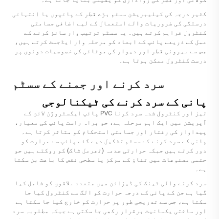
کثیر درجہ کی کیلیبریشن سسٹم بڑے قطر کے پائپوں یا انتہائی
درستگی کی ضروریات والے استعمال کے لیے اضافی جسامتی
کنٹرول فراہم کرتے ہیں۔ یہ سسٹم ترتیب وار سائز کرنے کے
عمل کے ذریعے پائپ کے ابعاد کو مرحلہ وار ایڈجسٹ کرتے ہیں،
جس سے بیرونی قطر اور دیوار کی موٹائی کی خصوصیات دونوں پر
درست کنٹرول ممکن ہوتا ہے۔
سرد کرنے اور جمنے کے سسٹم
پانی کے سرد کرنے کی ٹیکنالوجی
تیز اور کنٹرول شدہ سرد کرنا PVC پائپ ایکسٹروژن لائن کے
آپریشن میں ایک اہم مرحلہ ہے، جو براہ راست پائپ کی معیار،
پیداوار کی رفتار اور جسامتی استحکام کو متاثر کرتا ہے۔
پانی کے سرد کرنے کے سسٹم تشکیل دیے گئے پائپ سے حرارت کو
دور کرتے ہیں جبکہ حرارتی صدمہ (تھرمل شاک) کو روکتے ہیں جو
حتمی مصنوعات میں تناؤ کے مرکز یا سطحی نقص کا باعث بن سکتا
ہے۔
سرد کرنے والی ٹینک کی ڈیزائن میں متعدد علاقوں کو شامل کیا
گیا ہے جن کے پانی کے درجہ حرارت کو الگ سے کنٹرول کیا جا
سکتا ہے، جس سے تدریجی طور پر حرارت کو خارج کیا جا سکتا ہے
اور ساختی یکسانیت برقرار رکھی جا سکتی ہے جبکہ مطلوبہ سرد