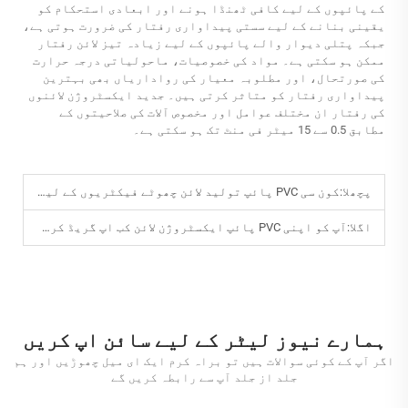
کے پائپوں کے لیے کافی ٹھنڈا ہونے اور ابعادی استحکام کو
یقینی بنانے کے لیے سستی پیداواری رفتار کی ضرورت ہوتی ہے،
جبکہ پتلی دیوار والے پائپوں کے لیے زیادہ تیز لائن رفتار
ممکن ہو سکتی ہے۔ مواد کی خصوصیات، ماحولیاتی درجہ حرارت
کی صورتحال، اور مطلوبہ معیار کی رواداریاں بھی بہترین
پیداواری رفتار کو متاثر کرتی ہیں۔ جدید ایکسٹروژن لائنوں
کی رفتار ان مختلف عوامل اور مخصوص آلات کی صلاحیتوں کے
مطابق 0.5 سے 15 میٹر فی منٹ تک ہو سکتی ہے۔
پچھلا:
کون سی PVC پائپ تولید لائن چھوٹے فیکٹریوں کے لیے مناسب ہے؟
اگلا:
آپ کو اپنی PVC پائپ ایکسٹروژن لائن کب اپ گریڈ کرنا چاہیے؟
ہمارے نیوز لیٹر کے لیے سائن اپ کریں
اگر آپ کے کوئی سوالات ہیں تو براہ کرم ایک ای میل چھوڑیں اور ہم
جلد از جلد آپ سے رابطہ کریں گے