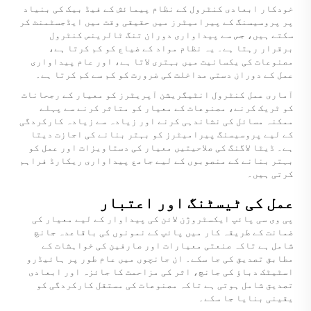
خودکار ابعادی کنٹرول کے نظام پیمائش کے فیڈ بیک کی بنیاد
پر پروسیسنگ کے پیرامیٹرز میں حقیقی وقت میں ایڈجسٹمنٹ کر
سکتے ہیں، جس سے پیداواری دوران تنگ ٹالرینس کنٹرول
برقرار رہتا ہے۔ یہ نظام مواد کے ضیاع کو کم کرتا ہے،
مصنوعات کی یکسانیت میں بہتری لاتا ہے، اور عام پیداواری
عمل کے دوران دستی مداخلت کی ضرورت کو کم سے کم کرتا ہے۔
آماری عمل کنٹرول انٹیگریشن آپریٹرز کو معیار کے رجحانات
کو ٹریک کرنے، مصنوعات کے معیار کو متاثر کرنے سے پہلے
ممکنہ مسائل کی نشاندہی کرنے اور زیادہ سے زیادہ کارکردگی
کے لیے پروسیسنگ پیرامیٹرز کو بہتر بنانے کی اجازت دیتا
ہے۔ ڈیٹا لاگنگ کی صلاحیتیں معیار کی دستاویزات اور عمل کو
بہتر بنانے کے منصوبوں کے لیے جامع پیداواری ریکارڈ فراہم
کرتی ہیں۔
عمل کی ٹیسٹنگ اور اعتبار
پی وی سی پائپ ایکسٹروژن لائن کی پیداوار کے لیے معیار کی
ضمانت کے طریقہ کار میں پائپ کے نمونوں کی باقاعدہ جانچ
شامل ہے تاکہ صنعتی معیارات اور صارفین کی خواہشات کے
مطابق تصدیق کی جا سکے۔ ان جانچوں میں عام طور پر ہائیڈرو
اسٹیٹک دباؤ کی جانچ، اثر کی مزاحمت کا جائزہ اور ابعادی
تصدیق شامل ہوتی ہے تاکہ مصنوعات کی مستقل کارکردگی کو
یقینی بنایا جا سکے۔