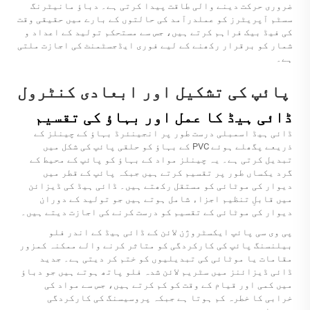
ضروری حرکت دینے والی طاقت پیدا کرتی ہے۔ دباؤ مانیٹرنگ
سسٹم آپریٹرز کو عملدرآمد کی حالتوں کے بارے میں حقیقی وقت
کی فیڈ بیک فراہم کرتے ہیں، جس سے مستحکم تولید کے اعداد و
شمار کو برقرار رکھنے کے لیے فوری ایڈجسٹمنٹ کی اجازت ملتی
ہے۔
پائپ کی تشکیل اور ابعادی کنٹرول
ڈائی ہیڈ کا عمل اور بہاؤ کی تقسیم
ڈائی ہیڈ اسمبلی درست طور پر انجینئرڈ بہاؤ کے چینلز کے
ذریعے پگھلے ہوئے PVC کے بہاؤ کو حلقی پائپ کی شکل میں
تبدیل کرتی ہے۔ یہ چینلز مواد کے بہاؤ کو پائپ کے محیط کے
گرد یکساں طور پر تقسیم کرتے ہیں جبکہ پائپ کے قطر میں
دیوار کی موٹائی کو مستقل رکھتے ہیں۔ ڈائی ہیڈ کی ڈیزائن
میں قابلِ تنظیم اجزاء شامل ہوتے ہیں جو تولید کے دوران
دیوار کی موٹائی کے تقسیم کو درست کرنے کی اجازت دیتے ہیں۔
پی وی سی پائپ ایکسٹروژن لائن کے ڈائی ہیڈ کے اندر فلو
بیلنسنگ پائپ کی کارکردگی کو متاثر کرنے والے ممکنہ کمزور
مقامات یا موٹائی کی تبدیلیوں کو ختم کر دیتی ہے۔ جدید
ڈائی ڈیزائنز میں سٹریم لائن شدہ فلو پاتھ ہوتے ہیں جو دباؤ
میں کمی اور قیام کے وقت کو کم کرتے ہیں، جس سے مواد کی
خرابی کا خطرہ کم ہوتا ہے جبکہ پروسیسنگ کی کارکردگی