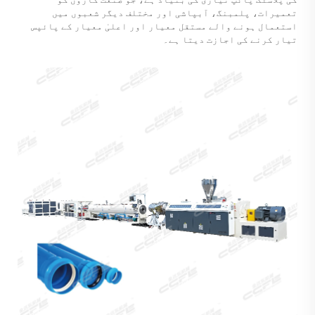
تعمیرات، پلمبنگ، آبپاشی اور مختلف دیگر شعبوں میں
استعمال ہونے والے مستقل معیار اور اعلیٰ معیار کے پائپس
تیار کرنے کی اجازت دیتا ہے۔