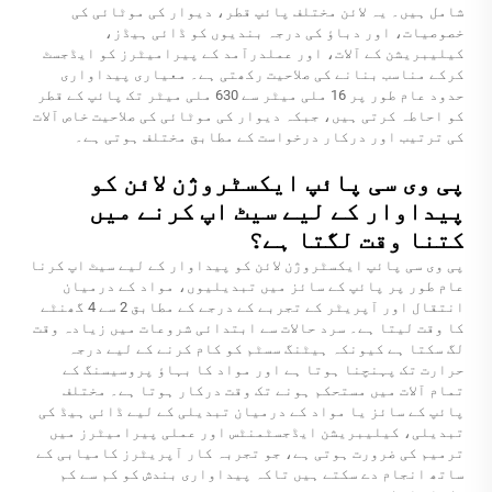
شامل ہیں۔ یہ لائن مختلف پائپ قطر، دیوار کی موٹائی کی
خصوصیات، اور دباؤ کی درجہ بندیوں کو ڈائی ہیڈز،
کیلیبریشن کے آلات، اور عملدرآمد کے پیرامیٹرز کو ایڈجسٹ
کرکے مناسب بنانے کی صلاحیت رکھتی ہے۔ معیاری پیداواری
حدود عام طور پر 16 ملی میٹر سے 630 ملی میٹر تک پائپ کے قطر
کو احاطہ کرتی ہیں، جبکہ دیوار کی موٹائی کی صلاحیت خاص آلات
کی ترتیب اور درکار درخواست کے مطابق مختلف ہوتی ہے۔
پی وی سی پائپ ایکسٹروژن لائن کو
پیداوار کے لیے سیٹ اپ کرنے میں
کتنا وقت لگتا ہے؟
پی وی سی پائپ ایکسٹروژن لائن کو پیداوار کے لیے سیٹ اپ کرنا
عام طور پر پائپ کے سائز میں تبدیلیوں، مواد کے درمیان
انتقال اور آپریٹر کے تجربے کے درجے کے مطابق 2 سے 4 گھنٹے
کا وقت لیتا ہے۔ سرد حالات سے ابتدائی شروعات میں زیادہ وقت
لگ سکتا ہے کیونکہ ہیٹنگ سسٹم کو کام کرنے کے لیے درجہ
حرارت تک پہنچنا ہوتا ہے اور مواد کا بہاؤ پروسیسنگ کے
تمام آلات میں مستحکم ہونے تک وقت درکار ہوتا ہے۔ مختلف
پائپ کے سائز یا مواد کے درمیان تبدیلی کے لیے ڈائی ہیڈ کی
تبدیلی، کیلیبریشن ایڈجسٹمنٹس اور عملی پیرامیٹرز میں
ترمیم کی ضرورت ہوتی ہے، جو تجربہ کار آپریٹرز کامیابی کے
ساتھ انجام دے سکتے ہیں تاکہ پیداواری بندش کو کم سے کم