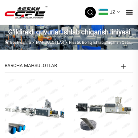
UZ
G'ildirakli quvurlar ishlab chiqarish liniyasi
Bosh sahifa
>
MAHSULOTLAR
>
Plastik Borliq Ishlab Chiqarish Qatori
>
BARCHA MAHSULOTLAR