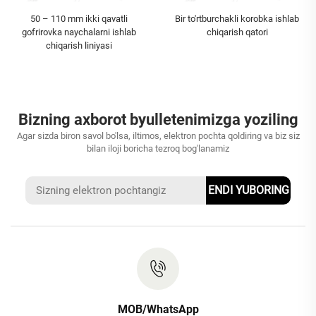
50 – 110 mm ikki qavatli
Bir to'rtburchakli korobka ishlab
gofrirovka naychalarni ishlab
chiqarish qatori
chiqarish liniyasi
Bizning axborot byulletenimizga yoziling
Agar sizda biron savol bo'lsa, iltimos, elektron pochta qoldiring va biz siz
bilan iloji boricha tezroq bog'lanamiz
ENDI YUBORING
MOB/WhatsApp