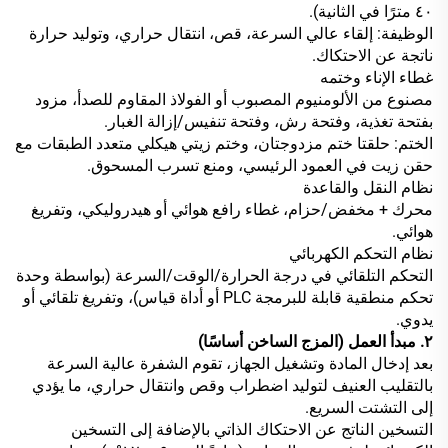
٤٠ مترًا في الثانية).
الوظيفة: إلقاء عالي السرعة، قص، انتقال حراري، وتوليد حرارة
ناتجة عن الاحتكاك.
غطاء الإناء وختمه
مصنوع من الألومنيوم المصبوب أو الفولاذ المقاوم للصدأ، مزود
بفتحة تغذية، وفتحة رش، وفتحة تنفيس/إزالة الغبار.
الختم: حلقتا ختم مزدوجتان، وختم زيتي هيكلي متعدد الطبقات مع
حقن زيت في العمود الرئيسي، ومنع تسرب المسحوق.
نظام النقل والقاعدة
محرك + مخفض/حزام، غطاء رافع هوائي أو هيدروليكي، وتفريغ
هوائي.
نظام التحكم الكهربائي
التحكم التلقائي في درجة الحرارة/الوقت/السرعة (بواسطة وحدة
تحكم منطقية قابلة للبرمجة PLC أو أداة قياس)، وتفريغ تلقائي أو
يدوي.
٢. مبدأ العمل (المزج الساخن أساسًا)
بعد إدخال المادة وتشغيل الجهاز، تقوم الشفرة عالية السرعة
بالتقليب العنيف لتوليد اضطراب وقص وانتقال حراري، ما يؤدي
إلى التشتت السريع.
التسخين الناتج عن الاحتكاك الذاتي بالإضافة إلى التسخين