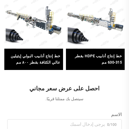
خط إنتاج أنابيب HDPE بقطر
خط إنتاج أنابيب البولي إيثيلين
315-630 مم
عالي الكثافة بقطر ٨٠٠ مم
احصل على عرض سعر مجاني
سيتصل بك ممثلنا قريبًا.
الاسم
0/100