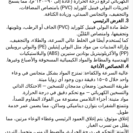
الكهربائي لرفع درجة الحرارة (عادةً إلى ٩٠–١٢٠°م)، مما يسمح
لجزيئات البولي فينيل كلورايد (PVC) بامتصاص المضافات،
والتجفيف، والتجانس المبدئي، وزيادة الكثافة.
3. الغرض الرئيسي
خلط مادة البولي فينيل كلورايد (PVC) الجاف أو الرطب، وتلوينها،
وتجفيفها، وامتصاص المُليِّن.
كما يُستخدم أيضًا في الخلط عالي السرعة، والطلاء، والتجفيف،
وإزالة المذيبات من مواد مثل البولي إيثيلين (PE) والبولي بروبيلين
(PP) والأكريلونيتريل بوتادين ستيرين (ABS) والبلاستيكيات
الهندسية والمطاط والمواد الكيميائية المسحوقة والأصباغ وغيرها.
4. الخصائص الأداءية
عالية السرعة والكفاءة: تمتزج المواد بشكل متجانس في وعاء
واحد خلال ٥–١٥ دقيقة دون وجود أي زوايا ميتة.
طريقة التسخين: وضعان مدمجان للتسخين — الاحتكاك الذاتي
والتسخين الكهربائي — مع تحكم دقيق في درجة الحرارة.
مواد متينة: أجزاء التلامس مصنوعة من الفولاذ المقاوم للصدأ،
وتتمتع الشفرات بتوازن ديناميكي وساكن، مما يضمن عمر خدمة
طويل.
إغلاق موثوق: يتم إغلاق العمود الرئيسي وغطاء الوعاء مرتين، مما
يقلل من تسرب الغبار.
الأتمتة: التحكم في درجة الحرارة، والضبط الزمني، وتحويل التردد،