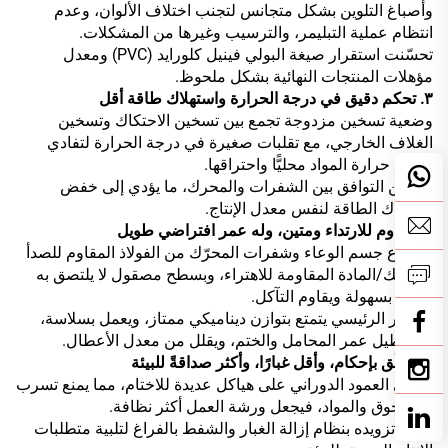
وأصباغ التلوين بشكل متجانس لتجنب اختلاف الألوان، وعدم
انتظام عملية التبليمر، والترسيب وغيرها من المشكلات.
تحسّنت استقرار صيغة البولي فينيل كلورايد (PVC) ومعدل
مؤهلات المنتجات النهائية بشكل ملحوظ.
٣. تحكم دقيق في درجة الحرارة واستهلاك طاقة أقل
وضعية تسخين مزدوجة تجمع بين تسخين الاحتكاك وتسخين
الغلاف الخارجي، مع تقلبات صغيرة في درجة الحرارة لتفادي
ارتفاع حرارة المواد محليًّا واحتراقها.
تحسين التوافق بين الشفرات والمحرك، ما يؤدي إلى خفض
استهلاك الطاقة لنفس معدل الإنتاج.
٤. مقاوم للارتداء ومتين، وله عمر افتراضي طويل
مصنوع جسم الوعاء وشفرات المحرّك من الفولاذ المقاوم للصدأ
السميك/المادة المقاومة للاهتراء، وبسطح مصقول لا يلتصق به
المواد بسهولة ويقاوم التآكل.
المحور الرئيسي يتمتع بتوازن ديناميكي ممتاز، ويعمل بسلاسة،
مما يطيل عمر المحامل والختم، ويقلل من معدل الأعطال.
٥. مُغلَق بإحكام، وأقل غبارًا، وأكثر صداقةً للبيئة
يحتوي العمود الدوراني على هياكل عديدة للاختام، مما يمنع تسرب
المسحوق والمواد، فيجعل ورشة العمل أكثر نظافة.
يمكن تزويده بنظام إزالة الغبار والشفط بالفراغ لتلبية متطلبات