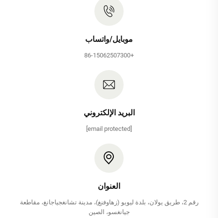
موبايل/واتساب
+86-15062507300
البريد الإلكتروني
[email protected]
العنوان
رقم 2، طريق يولان، بلدة ليويو (زهاوفنغ)، مدينة تشانغجياجانغ، مقاطعة
جيانغسو، الصين