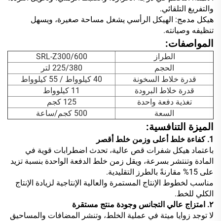
والتفريغ التلقائي.
هيكل مدمج: الهيكل الرأسي يشغل مساحة صغيرة، ويسهل
تنظيفه وصيانته.
المواصفات:
الطراز
SRL-Z300/600
الحجم
225/380 لتر
قدرة خلاط السخونة
40 كيلوواط / 55 كيلوواط
قدرة خلاط البرودة
11 كيلوواط
تغذية دفعة واحدة
125 كجم
السعة
500 كجم/ساعة
الميزة التنافسية:
1. كفاءة خلط أعلى وزمن خلط أقصر
باعتماد هيكل شفرات قص عالية، تحدث اضطرابات قوية في
المادة وتنتشر بسرعة، ويقل زمن خلط الدفعة الواحدة بنسبة تزيد
على 15% مقارنةً بالطرز التقليدية.
مناسب لخطوط الإنتاج المستمرة والعالية الإنتاجية لزيادة الإنتاج
الكلي للخط.
٢. امتزاج عالي التجانس وجودة منتج مستقرة
لا توجد زوايا ميتة في عملية الخلط، وتنشر المضافات والمساحيق