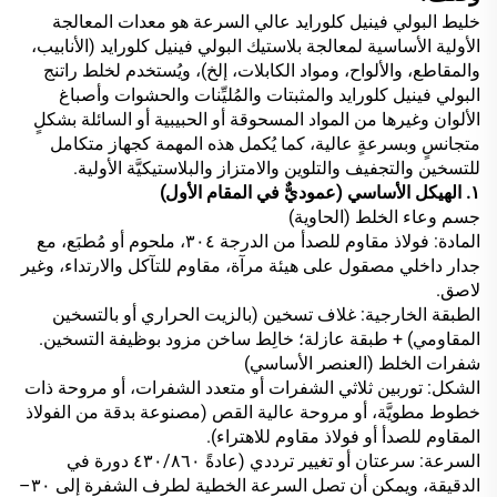
خليط البولي فينيل كلورايد عالي السرعة هو معدات المعالجة
الأولية الأساسية لمعالجة بلاستيك البولي فينيل كلورايد (الأنابيب،
والمقاطع، والألواح، ومواد الكابلات، إلخ)، ويُستخدم لخلط راتنج
البولي فينيل كلورايد والمثبتات والمُليِّنات والحشوات وأصباغ
الألوان وغيرها من المواد المسحوقة أو الحبيبية أو السائلة بشكلٍ
متجانسٍ وبسرعةٍ عالية، كما يُكمل هذه المهمة كجهاز متكامل
للتسخين والتجفيف والتلوين والامتزاز والبلاستيكيَّة الأولية.
١. الهيكل الأساسي (عموديٌّ في المقام الأول)
جسم وعاء الخلط (الحاوية)
المادة: فولاذ مقاوم للصدأ من الدرجة ٣٠٤، ملحوم أو مُطبَع، مع
جدار داخلي مصقول على هيئة مرآة، مقاوم للتآكل والارتداء، وغير
لاصق.
الطبقة الخارجية: غلاف تسخين (بالزيت الحراري أو بالتسخين
المقاومي) + طبقة عازلة؛ خالِط ساخن مزود بوظيفة التسخين.
شفرات الخلط (العنصر الأساسي)
الشكل: توربين ثلاثي الشفرات أو متعدد الشفرات، أو مروحة ذات
خطوط مطويَّة، أو مروحة عالية القص (مصنوعة بدقة من الفولاذ
المقاوم للصدأ أو فولاذ مقاوم للاهتراء).
السرعة: سرعتان أو تغيير ترددي (عادةً ٤٣٠/٨٦٠ دورة في
الدقيقة، ويمكن أن تصل السرعة الخطية لطرف الشفرة إلى ٣٠–