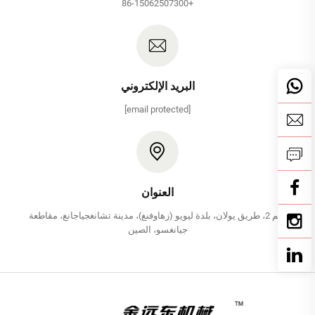
+86-15062507300
البريد الإلكتروني
[email protected]
العنوان
رقم 2، طريق يولان، بلدة ليويو (زهاوفنغ)، مدينة تشانغجياجانغ، مقاطعة
جيانغسو، الصين