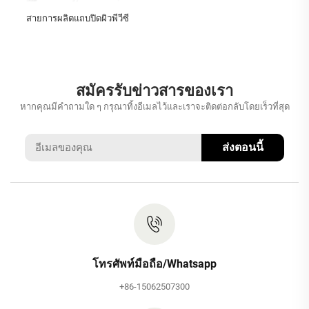
สายการผลิตแถบปิดผิวพีวีซี
สมัครรับข่าวสารของเรา
หากคุณมีคำถามใด ๆ กรุณาทิ้งอีเมลไว้และเราจะติดต่อกลับโดยเร็วที่สุด
ส่งตอนนี้
โทรศัพท์มือถือ/Whatsapp
+86-15062507300