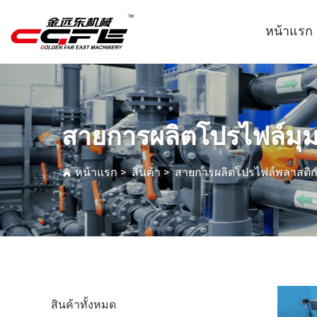
หน้าแรก
สายการผลิตโปรไฟล์มุ
หน้าแรก
>
สินค้า
>
สายการผลิตโปรไฟล์พลาสติ
สินค้าทั้งหมด