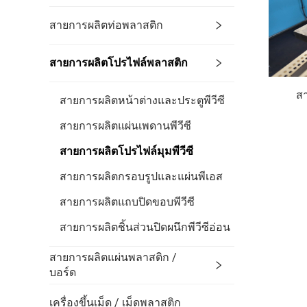
สายการผลิตท่อพลาสติก
สายการผลิตโปรไฟล์พลาสติก
ส
สายการผลิตหน้าต่างและประตูพีวีซี
สายการผลิตแผ่นเพดานพีวีซี
สายการผลิตโปรไฟล์มุมพีวีซี
สายการผลิตกรอบรูปและแผ่นพีเอส
สายการผลิตแถบปิดขอบพีวีซี
สายการผลิตชิ้นส่วนปิดผนึกพีวีซีอ่อน
สายการผลิตแผ่นพลาสติก /
บอร์ด
เครื่องขึ้นเม็ด / เม็ดพลาสติก