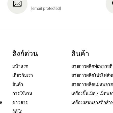
[email protected]
ลิงก์ด่วน
สินค้า
หน้าแรก
สายการผลิตท่อพลาสติ
เกี่ยวกับเรา
สายการผลิตโปรไฟล์พ
สินค้า
สายการผลิตแผ่นพลาสต
การใช้งาน
เครื่องขึ้นเม็ด / เม็ดพ
ัล
ข่าวสาร
เครื่องผสมพลาสติกสำหร
วิดีโอ