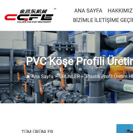
ANA SAYFA
HAKKIMI
BİZİMLE İLETİŞİME GEÇİ
PVC Köşe Profili Üreti
Ana Sayfa
>
ÜRÜNLER
>
Plastik Profil Üretim Ha
TÜM ÜRÜNLER