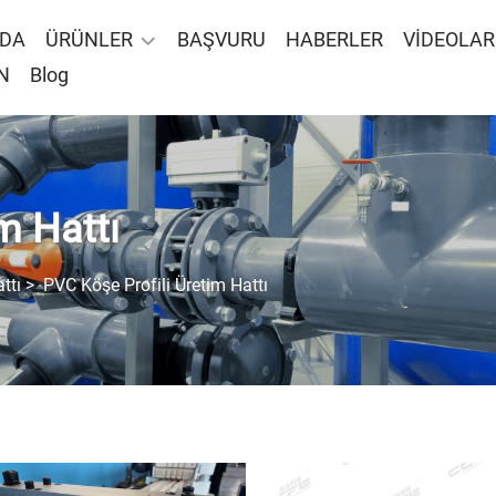
ZDA
ÜRÜNLER
BAŞVURU
HABERLER
VİDEOLAR
N
Blog
m Hattı
ttı
>
PVC Köşe Profili Üretim Hattı