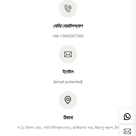
মোবি/হোয়াটসঅ্যাপ
+86-15062507300
ইমেইল
[email protected]
ঠিকানা
নং 2, ইউলান রোড, লেইউ টাউন(জাওফেং), ঝাংজিয়াগাং শহর, জিয়াংসু প্রদেশ, চীন