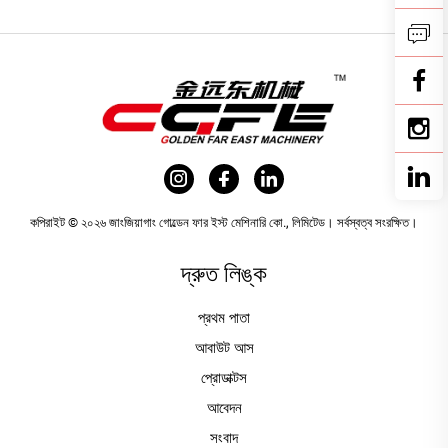
কপিরাইট © ২০২৬ জাংজিয়াগাং গোল্ডেন ফার ইস্ট মেশিনারি কো., লিমিটেড। সর্বস্বত্ব সংরক্ষিত।
দ্রুত লিঙ্ক
প্রথম পাতা
আবাউট আস
প্রোডাক্টস
আবেদন
সংবাদ