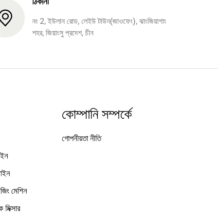
ঠিকানা
নং 2, ইউলান রোড, লেইউ টাউন(জাওফেং), ঝাংজিয়াগাং
শহর, জিয়াংসু প্রদেশ, চীন
কোম্পানি সম্পর্কে
গোপনীয়তা নীতি
াইন
লাইন
াইজিং মেশিন
 মিক্সার