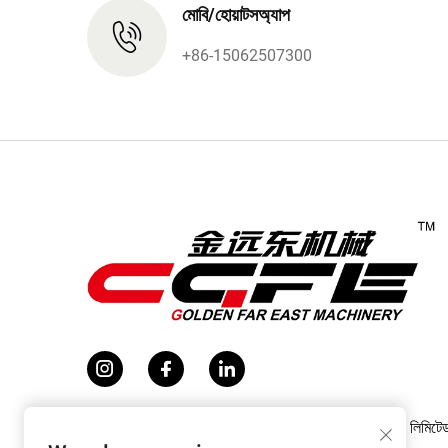
মোবি/হোয়াটসঅ্যাপ
+86-15062507300
কপিরাইট © ২০২৬ জাংজিয়াগাং গোল্ডেন ফার ইস্ট মেশিনারি কো., লিমিট