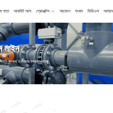
ম পাতা
আবাউট আস
প্রোডাক্টস
আবেদন
সংবাদ
ভিডিওস
আমাদে
ন লাইন
পিভিসি জানালা ও দরজার উৎপাদন লাইন