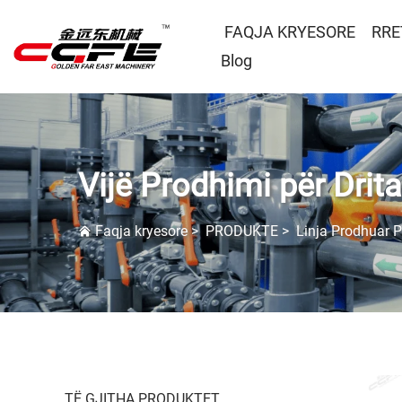
FAQJA KRYESORE
RRE
Blog
Vijë Prodhimi për Drit
Faqja kryesore
>
PRODUKTE
>
Linja Prodhuar Pr
TË GJITHA PRODUKTET