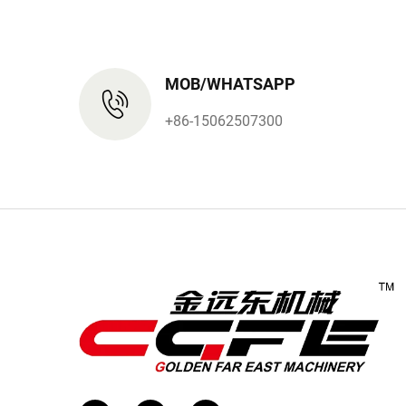
MOB/WHATSAPP
+86-15062507300