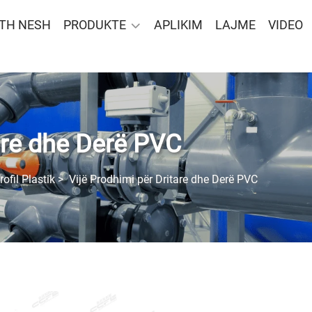
TH NESH
PRODUKTE
APLIKIM
LAJME
VIDEO
are dhe Derë PVC
ofil Plastik
>
Vijë Prodhimi për Dritare dhe Derë PVC