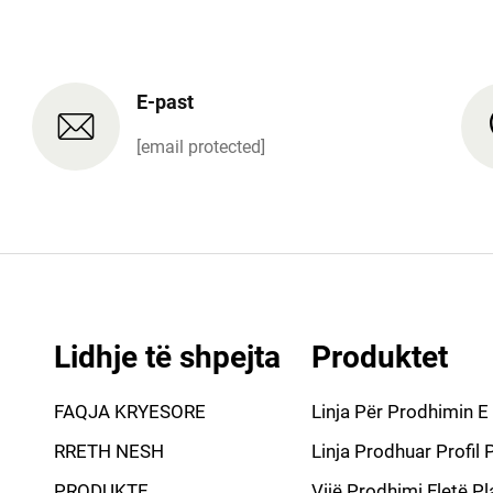
E-past
[email protected]
Lidhje të shpejta
Produktet
FAQJA KRYESORE
Linja Për Prodhimin E 
RRETH NESH
Linja Prodhuar Profil 
PRODUKTE
Vijë Prodhimi Fletë Pl