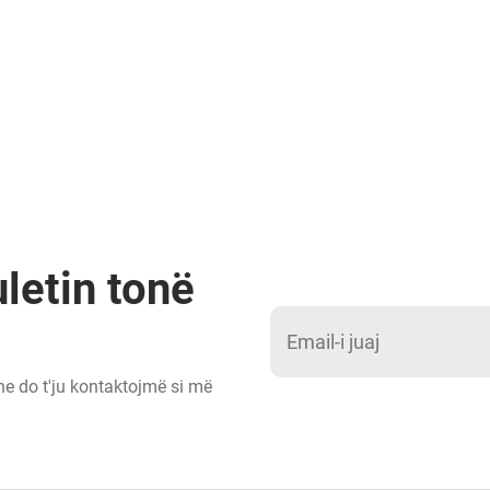
letin tonë
 ne do t'ju kontaktojmë si më