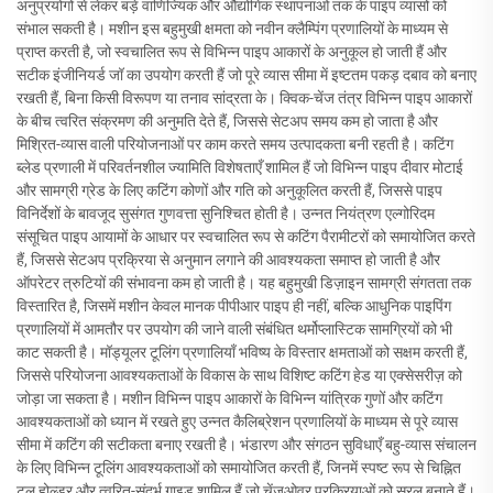
अनुप्रयोगों से लेकर बड़े वाणिज्यिक और औद्योगिक स्थापनाओं तक के पाइप व्यासों को
संभाल सकती है। मशीन इस बहुमुखी क्षमता को नवीन क्लैम्पिंग प्रणालियों के माध्यम से
प्राप्त करती है, जो स्वचालित रूप से विभिन्न पाइप आकारों के अनुकूल हो जाती हैं और
सटीक इंजीनियर्ड जॉ का उपयोग करती हैं जो पूरे व्यास सीमा में इष्टतम पकड़ दबाव को बनाए
रखती हैं, बिना किसी विरूपण या तनाव सांद्रता के। क्विक-चेंज तंत्र विभिन्न पाइप आकारों
के बीच त्वरित संक्रमण की अनुमति देते हैं, जिससे सेटअप समय कम हो जाता है और
मिश्रित-व्यास वाली परियोजनाओं पर काम करते समय उत्पादकता बनी रहती है। कटिंग
ब्लेड प्रणाली में परिवर्तनशील ज्यामिति विशेषताएँ शामिल हैं जो विभिन्न पाइप दीवार मोटाई
और सामग्री ग्रेड के लिए कटिंग कोणों और गति को अनुकूलित करती हैं, जिससे पाइप
विनिर्देशों के बावजूद सुसंगत गुणवत्ता सुनिश्चित होती है। उन्नत नियंत्रण एल्गोरिदम
संसूचित पाइप आयामों के आधार पर स्वचालित रूप से कटिंग पैरामीटरों को समायोजित करते
हैं, जिससे सेटअप प्रक्रिया से अनुमान लगाने की आवश्यकता समाप्त हो जाती है और
ऑपरेटर त्रुटियों की संभावना कम हो जाती है। यह बहुमुखी डिज़ाइन सामग्री संगतता तक
विस्तारित है, जिसमें मशीन केवल मानक पीपीआर पाइप ही नहीं, बल्कि आधुनिक पाइपिंग
प्रणालियों में आमतौर पर उपयोग की जाने वाली संबंधित थर्मोप्लास्टिक सामग्रियों को भी
काट सकती है। मॉड्यूलर टूलिंग प्रणालियाँ भविष्य के विस्तार क्षमताओं को सक्षम करती हैं,
जिससे परियोजना आवश्यकताओं के विकास के साथ विशिष्ट कटिंग हेड या एक्सेसरीज़ को
जोड़ा जा सकता है। मशीन विभिन्न पाइप आकारों के विभिन्न यांत्रिक गुणों और कटिंग
आवश्यकताओं को ध्यान में रखते हुए उन्नत कैलिब्रेशन प्रणालियों के माध्यम से पूरे व्यास
सीमा में कटिंग की सटीकता बनाए रखती है। भंडारण और संगठन सुविधाएँ बहु-व्यास संचालन
के लिए विभिन्न टूलिंग आवश्यकताओं को समायोजित करती हैं, जिनमें स्पष्ट रूप से चिह्नित
टूल होल्डर और त्वरित-संदर्भ गाइड शामिल हैं जो चेंजओवर प्रक्रियाओं को सरल बनाते हैं।