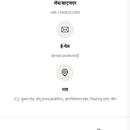
मोब/व्हाट्सएप
+86-13506222383
ई-मेल
[email protected]
पता
नं.2, यूलान रोड, लेयू टाउन(ज़ाओफेंग), झांगजियागांग शहर, जिआंगसु प्रांत, चीन