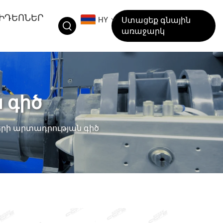
ԻԴԵՈՆԵՐ
HY
Ստացեք գնային
առաջարկ
 գիծ
երի արտադրության գիծ