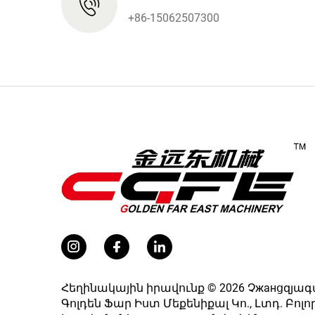
+86-15062507300
Հեղինակային իրավունք © 2026 Չжанցզյա
Գոլդեն Ֆար Իստ Մեքենիքալ Կո., Լտդ. Բոլո