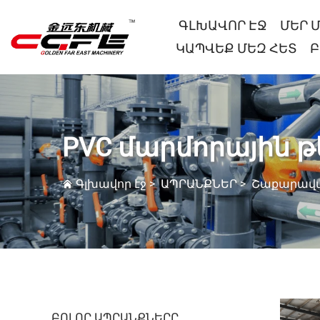
ԳԼԽԱՎՈՐ ԷՋ
ՄԵՐ 
ԿԱՊՎԵՔ ՄԵԶ ՀԵՏ
Բ
PVC մարմորային 
Գլխավոր էջ
>
ԱՊՐԱՆՔՆԵՐ
>
Շաքարավա
ԲՈԼՈՐ ԱՊՐԱՆՔՆԵՐԸ