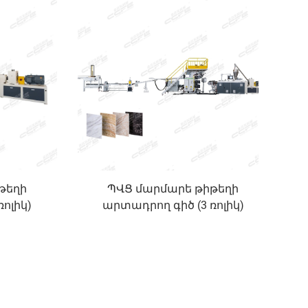
թեղի
ՊՎՑ մարմարե թիթեղի
ոլիկ)
արտադրող գիծ (3 ռոլիկ)