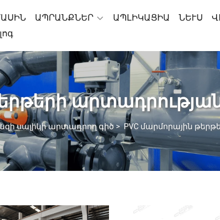
ՄԱՍԻՆ
ԱՊՐԱՆՔՆԵՐ
ԱՊԼԻԿԱՑԻԱ
ՆԵՒՍ
Վ
լոգ
թերթերի արտադրության
զի սալիկի արտադրող գիծ
>
PVC մարմորային թերթ