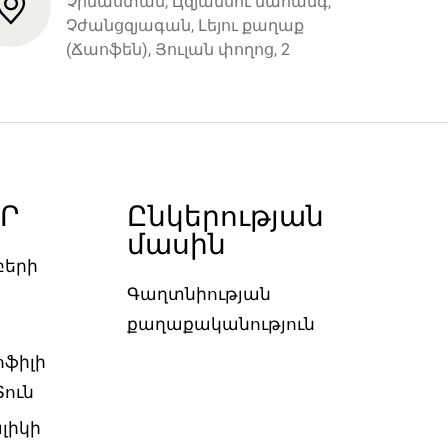
Չինաստան, Цզյանսու նահանգ,
Չժանցզյագան, Լեյու քաղաք
(Ճաոֆեն), Յուլան փողոց, 2
Ր
Ընկերության
մասին
բերի
Գաղտնիության
քաղաքականություն
ոֆիլի
ուն
լիկի