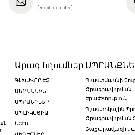
[email protected]
Արագ հղումներ
ԱՊՐԱՆՔՆԵ
ԳԼԽԱՎՈՐ ԷՋ
Պլաստմասնի Տու
Ծրագրավորման
ՄԵՐ ՄԱՍԻՆ
Երաժշտություն
ԱՊՐԱՆՔՆԵՐ
Պլաստիկային Պր
ԱՊԼԻԿԱՑԻԱ
Ծրագրավորման Տ
գան
ՆԵՒՍ
Շաքարավազի սա
ր
ՎԻԴԵՈՆԵՐ