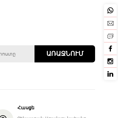
ԱՌԱՋՆՈՒՄ
Հասցե