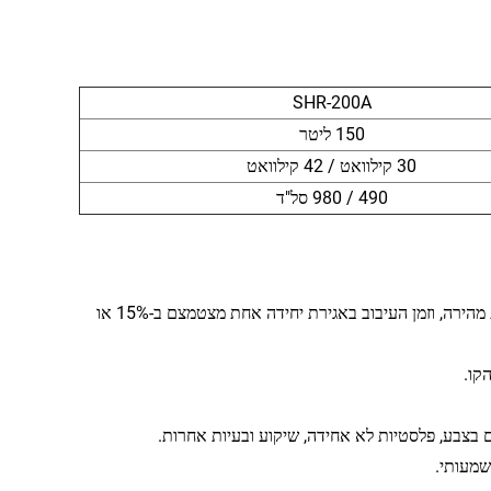
SHR-200A
150 ליטר
30 קילוואט / 42 קילוואט
490 / 980 סל"ד
בשימוש במבנה להב ערבוב בעוצמה גבוהה, החומר עובר טורבולנציה חזקה והתפזרות מהירה, וזמן העיבוב באגירת יחידה אחת מצטמצם ב-15% או
קו.
 בצבע, פלסטיות לא אחידה, שיקוע ובעיות אחרות.