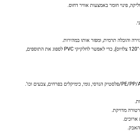
קה, פינוי חומר באמצעות אוויר דחוס.
ירה והובלה תרמית, ומפזר אותו במהירות.
חימום על ידי חיכוך עצמי + חימום חשמלי להגבהת הטמפרטורה (בדרך כלל עד 90–120° צלזיוס), כדי לאפשר לחלקיקי PVC לספוג את התוספים,
רטורה מדויקת.
 ארוכים.
האבק.