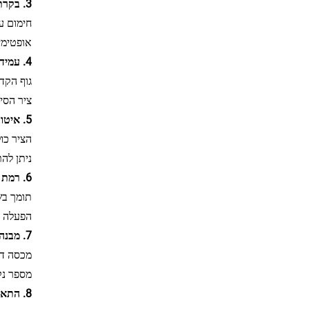
3. בקרת טמפרטורה מדויקת, צריכה נמוכה יותר של אנרגיה
חימום ע
אופטימי
4. עמידות לשחיקה ואורך חיים ארוך
גוף הקד
ציר הסיב
5. איטום מעולה, פחות אבק, ידידותי יותר לסביבה
הציר כו
ניתן לה
6. רמת אוטומציה גבוהה ותפעול פשוט
תומך בשליטה על ידי PLC, התאמת מהירות
הפעלה ב
7. מבנה סביר, קל לנקות ולתחזק
מכסה דל
מספר נק
8. התאמה חזקה ויישום רחב