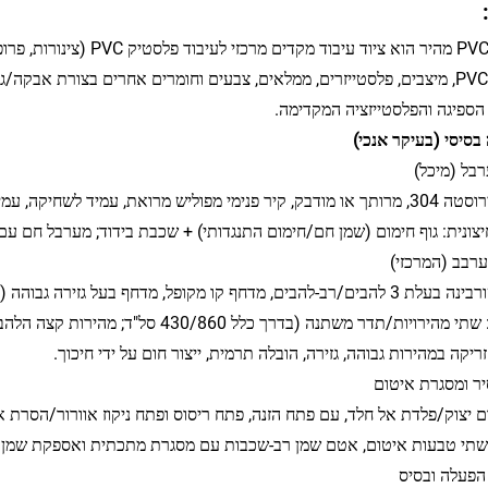
מערבל PVC מהיר הוא ציוד ע
של רזין PVC, מיצבים, פלסטייזרים, ממלאים, צבעים וחומרים אחרים בצורת אב
 הספיגה והפלסטייזציה המקדימה.
רבל (מיכל)
 מרואת, עמיד לשחיקה, עמיד לקורוזיה, חומר לא דביק.
צונית: גוף חימום (שמן חם/חימום התנגדותי) + שכבת בידוד; מערבל חם ע
רבב (המרכזי)
מקופל, מדחף בעל גזירה גבוהה (יציקה מדויקת מפלדת אל-חלד/פלדה עמידה בפני שחיקה).
יות/תדר משתנה (בדרך כלל 430/860 סל"ד; מהירות קצה הלהב יכולה להגיע ל-30–40 מטר לשנייה).
ריקה במהירות גבוהה, גזירה, הובלה תרמית, ייצור חום על ידי חיכוך.
ר ומסגרת איטום
ום יצוק‏/פלדת אל חלד, עם פתח הזנה, פתח ריסוס ופתח ניקוז אוורור/הסרת א
שתי טבעות איטום, אטם שמן רב-שכבות עם מסגרת מתכתית ואספקת שמן ל
פעלה ובסיס