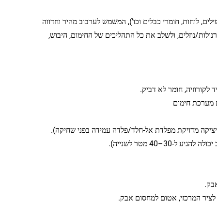
יבוד מקדים מרכזי לעיבוד פלסטיק PVC (צינורות, פרופילים, לוחות, חומרי כבלים וכו'), המשמש לערבוב מהיר וחדווה
קה/גרנולות/נוזלים, ולשלב את כל התהליכים של החימום, היבוש,
ם מערכת חימום
בק.
ציר המרכזי, אטום למחסום אבק.