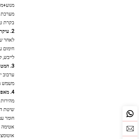
מנוע+מפ
מערכת 
בקרת טמפרטורה‏
2. עיקרון הפעולה (עקרון ערבוב חם)
לאחר שה
לייבש, 
3. המטרה העיקרית
ערבוב יבש/רטוב של PVC,
משמש גם לערבוב מהיר
4. מאפייני הביצועים
מהירות גבוה
שיטת הח
חומר עמ
אטימה א
אוטומצי