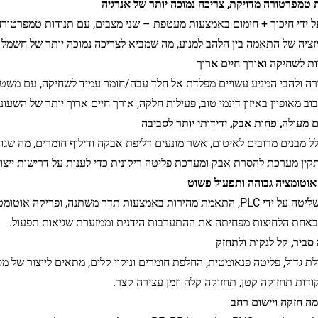
ל ידי חיכוך + חימום באמצעות מעטפת – שני מצבים, עם תנודות טמפרטורה 
זציה של התאמה בין הלהב למנוע, מה שמביא לצריכה נמוכה יותר של חשמל ע
רה ולהבי המניע עשויים מפלדת אל חלד עבה/חומר עמיד לשחיקה, עם משטח מ
וב מאופיין באיזון דינמי טוב, פעילות חלקה, אורך חיים ארוך יותר של השעוני
לל מבנים מרובים לאיטום, אשר מונעים דליפת אבקה ודילוף חומרים, מה שגורם
תקין מערכת להסרת אבק ומערכת פליטה ריקונית כדי לענות על דרישות ייצור
 באמצעות תדר משתנה, ופריקה אוטומטית בזמן/טמפרטורה מוגדרת מראש.
אחת הלחיצות מפחיתה את ההתערבות הידנית וממזערת שגיאות תפעול.
ת גדול, פליטה פנאומטית, החלפת חומרים וניקוי קלים, מתאים לייצור של מ
ודות תחזוקה קטן, תחזוקה קלה וזמן עצירה קצר.