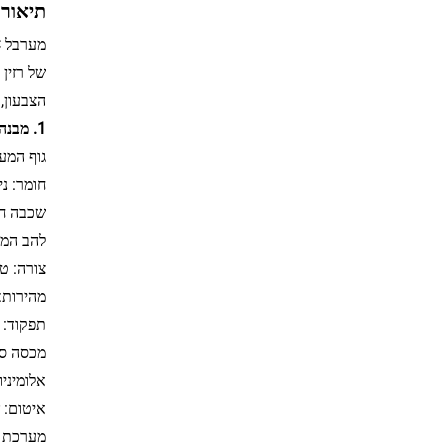
תיאור:
הצבעון,
1. מבנה בסיסי (בעיקר אנכי)
גוף המע
חומר: נירוסטה 304, מרותך או מודבק, קיר פנימי מפוליש
שכבה חי
להב המע
צורה: טורבינה בעלת 3 להבים/רב-להבים, מדחף קו 
מהירות: שתי מהירו
תפקוד: ז
מכסה סי
אלומיני
איטום: 
מערכת ה