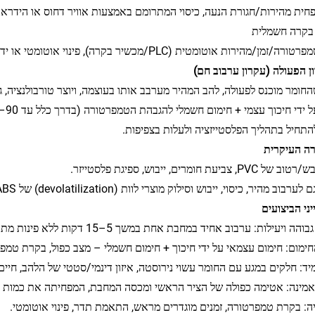
חית מהירות‏/חגורת הנעה, כיסוי המתרומם באמצעות אוויר דחוס או הידראולי
בקרה חשמלית
/זמן‏/מהירות אוטומטית (PLC‏/מכשיר בקרה), פינוי אוטומטי או ידני.
חומר מוכנס לפעולה, להב המהיר מערבב אותו בעוצמה, ויוצר טורבולנציה, גז
להתחיל בתהליך הפלסטייזציה ולעלות בצפיפות.
 צביעת חומרים, ייבוש, ספיגת פלסטייזר.
, כיסוי, ייבוש וסילוק מוצרי לוות (devolatilization) של PE/PP/ABS/פלסטיק הנדסי, גומי, כימיקלים בפרחים, צבעים וכו'.
ה ויעילות: ערבוב אחיד במחבת אחת במשך 5–15 דקות ללא פינות מתות.
ימום: חימום עצמאי על ידי חיכוך + חימום חשמלי – מצב כפול, בקרת טמפ
יד: חלקים במגע עם החומר עשוי נירוסטה, איזון דינמי/סטטי של הלהב, חיים
מינה: אטימה כפולה של הציר הראשי ומכסה המחבת, המפחיתה את כמות 
ה: בקרת טמפרטורה, זמנים מוגדרים מראש, התאמת תדר, פינוי אוטומטי.