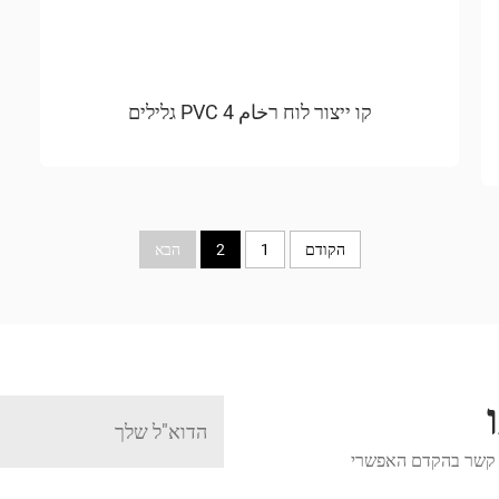
קו ייצור לוח רخام PVC 4 גלילים
הקודם
1
2
הבא
תך קשר בהקדם האפשרי