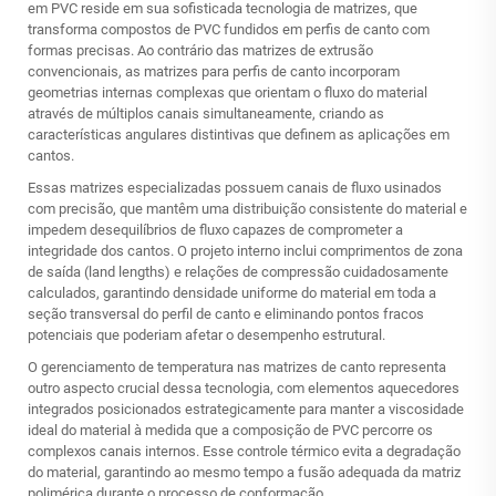
em PVC reside em sua sofisticada tecnologia de matrizes, que
transforma compostos de PVC fundidos em perfis de canto com
formas precisas. Ao contrário das matrizes de extrusão
convencionais, as matrizes para perfis de canto incorporam
geometrias internas complexas que orientam o fluxo do material
através de múltiplos canais simultaneamente, criando as
características angulares distintivas que definem as aplicações em
cantos.
Essas matrizes especializadas possuem canais de fluxo usinados
com precisão, que mantêm uma distribuição consistente do material e
impedem desequilíbrios de fluxo capazes de comprometer a
integridade dos cantos. O projeto interno inclui comprimentos de zona
de saída (land lengths) e relações de compressão cuidadosamente
calculados, garantindo densidade uniforme do material em toda a
seção transversal do perfil de canto e eliminando pontos fracos
potenciais que poderiam afetar o desempenho estrutural.
O gerenciamento de temperatura nas matrizes de canto representa
outro aspecto crucial dessa tecnologia, com elementos aquecedores
integrados posicionados estrategicamente para manter a viscosidade
ideal do material à medida que a composição de PVC percorre os
complexos canais internos. Esse controle térmico evita a degradação
do material, garantindo ao mesmo tempo a fusão adequada da matriz
polimérica durante o processo de conformação.