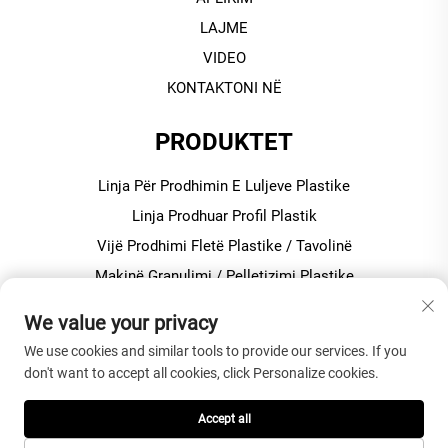
LAJME
VIDEO
KONTAKTONI NË
PRODUKTET
Linja Për Prodhimin E Luljeve Plastike
Linja Prodhuar Profil Plastik
Vijë Prodhimi Fletë Plastike / Tavolinë
Makinë Granulimi / Pelletizimi Plastike
Përzierës Plastike Për Prodhimin e PVC-së
We value your privacy
We use cookies and similar tools to provide our services. If you
Rreth Kompanisë
don't want to accept all cookies, click Personalize cookies.
Politika e privatësisë
Accept all