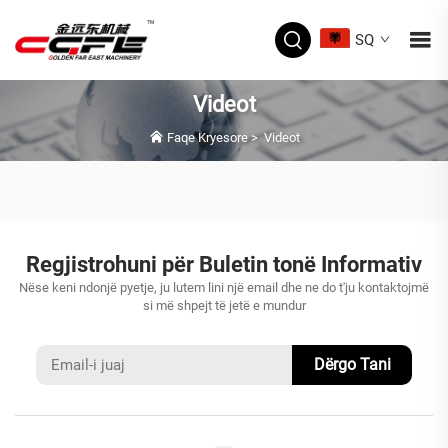
SQ
Videot
Faqe Kryesore
>
Videot
Regjistrohuni për Buletin tonë Informativ
Nëse keni ndonjë pyetje, ju lutem lini një email dhe ne do t'ju kontaktojmë
si më shpejt të jetë e mundur
Dërgo Tani