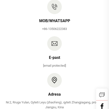
MOB/WHATSAPP
+86-13506222383
E-past
[email protected]
Adresa
Nr.2, Rruga Yulan, Qyteti Leyu (zhaofeng), qyteti Zhangjiagang, provinca
Jiangsu, Kina