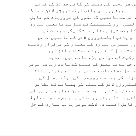
 جو بجلی کی کھپت کو کافی حد تک کم کرتی
اور منافع کے ہMargins میں بہتری کا باعث بنتی ہے۔ چینی پی ای پائپ ایکسٹروژن لائن کے آلات
 جس سے صانعین گاہکوں کی ضروریات کو قابل
لیشن اور کمیشننگ کے عمل سے صانعین تیاری
کا وقت تیز ہوتا ہے۔ تکنیکی سپورٹ کی
ای پائپ ایکسٹروژن لائن کے صانعین جامع
ور بہترین تیاری کے معیار کو برقرار رکھنے
 استعمال کرتے ہوئے مختلف سائز اور
ارکیٹ کے مواقع بڑھ جاتے ہیں۔ جدید
 جس سے صانعین کم عملے کے ساتھ زیادہ موثر
مسلسل مصنوعات کے معیارات کو یقینی بناتے
زاء کی وجہ سے روزمرہ کی دیکھ بھال کی
سٹروژن لائن کے سسٹم کی پیمانے کے مطابق
 ممکن ہوتا ہے۔ جب صانعین موثر چینی پی ای
فی حد تک بہتر ہو جاتی ہے، جس سے وہ مقابلہ
ار رکھ سکتے ہیں۔ یہ فوائد مل کر قابل اعتماد، لاگت موثر پائپ تیاری کے حل