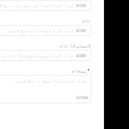
0/100
نام
0/100
کمپنی کا نام
0/200
پیغام
0/1000