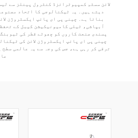
لائن سسٹم کمپیوٹرائزڈ کنٹرول پینلز سے لیس
دیتے ہیں۔ یہ ٹیکنالوجی کا اتحاد مصنوعات
بناتا ہے۔ چینی پی ای پائپ ایکسٹروژن لائ
آبپاشی، ٹیلی کامیونیکیشن کیبل کے تحفظ، 
پسندی صنعت کاروں کو چھوٹے قطر کی ٹیوبنگ 
چینی پی ای پائپ ایکسٹروژن لائن کی ٹیکنال
ترقی کر رہی ہے، جس کی وجہ سے یہ عالمی سطح
عال