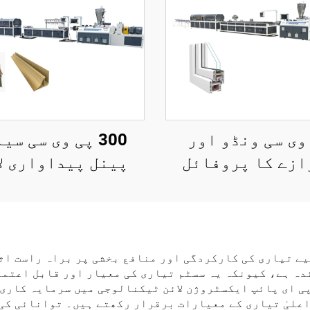
وی سی ونڈو اور
300 پی وی سی سی
ازے کا پروفائل
پینل پیداواری ل
یداواری لائن
یے تیاری کی کارکردگی اور منافع بخشی پر براہ راست اث
ئدہ ہے، کیونکہ یہ سسٹم تیاری کی معیار اور قابل اعتم
ی ای پائپ ایکسٹروژن لائن ٹیکنالوجی میں سرمایہ کاری 
 اعلیٰ تیاری کے معیارات برقرار رکھتے ہیں۔ توانائی کی