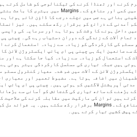
رم کرنے اور ٹھنڈا کرنے کی ٹیکنالوجی کو شامل کرتے ہیں
ہے۔ یہ موثری صانعین کے لیے آپریشنل لاگتوں میں کمی 
ینی بناتی ہے جس میں نچلے درجے کا ڈاؤن ٹائم ہوتا ہے،
کم آمدنی کے ذرائع کو برقرار رکھ سکتے ہیں۔ تیز انسٹا
میں داخل ہونے کا وقت کم ہوتا ہے اور سرمایہ کی واپسی 
 تمام آلات کے زندگی کے دوران دستیاب رہے گی۔ چینی پی 
 سسٹم کی کارکردگی کو زیادہ سے زیادہ استعمال کرنے ا
ک سے صانعین ایک ہی چینی پی ای پائپ ایکسٹروژن لائن کا
ات کے استعمال کو زیادہ سے زیادہ کیا جا سکتا ہے اور م
ہوتی ہیں جبکہ تیاری کی مسلسل کارکردگی بہتر ہوتی ہے،
ایکسٹروژن لائن کے آلات میں ضم شدہ معیار کنٹرول سسٹم 
طمینان میں اضافہ ہوتا ہے۔ مضبوط تعمیر اور معیاری اج
مدتی آپریشنل لاگتیں کم ہوتی ہیں۔ چینی پی ای پائپ ایک
کے بڑھنے کے ساتھ تیاری کی گنجائش کو آسانی سے بڑھانا
رتے ہیں تو ان کی مارکیٹ میں مقابلہ کرنے کی صلاحیت کا
پسند قیمتیں پیش کر سکتے ہیں جبکہ صحت مند منافع کے ہMargins برقر
کے پیش کشیں تیار کرتے ہیں۔