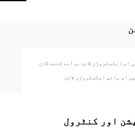
ن
ی ای ایکسٹروژن لائن برآمد کنندگان
ی ای پائپ ایکسٹروژن لائن
شن اور کنٹرول