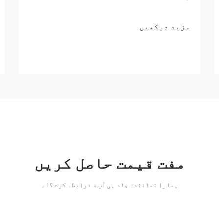
مزید دیکھیں
مفت قیمت حاصل کریں
ہمارا نمائندہ جلد ہی آپ سے رابطہ کرے گا۔