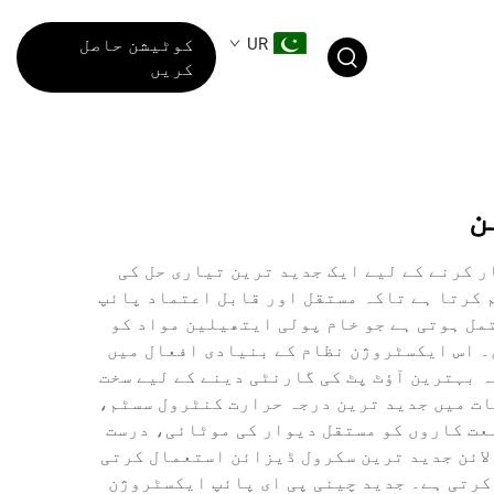
UR
کوٹیشن حاصل
کریں
ن
ر کرنے کے لیے ایک جدید ترین تیاری حل کی
 کرتا ہے تاکہ مستقل اور قابل اعتماد پائپ
تمل ہوتی ہے جو خام پولی ایتھیلین مواد کو
۔ اس ایکسٹروژن نظام کے بنیادی افعال میں
ہ بہترین آؤٹ پٹ کی گارنٹی دینے کے لیے سخت
ات میں جدید ترین درجہ حرارت کنٹرول سسٹم،
عت کاروں کو مستقل دیوار کی موٹائی، درست
لائن جدید ترین سکرول ڈیزائن استعمال کرتی
 کرتی ہے۔ جدید چینی پی ای پائپ ایکسٹروژن