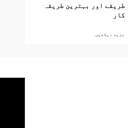
طریقے اور بہترین طریقہ
کار
مزید دیکھیں