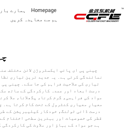
Homepage
ہمارے بارے
ہم سے معاہدہ کریں
چی
چینی پی ای پائپ ایکسٹروژن لائن مختلف صنع
نمائندگی کرتی ہے۔ یہ جدید ترین تیاری نظام
تیاری کی صلاحیت فراہم کی جا سکے۔ چینی پی 
درست ابعاد اور عمدہ کارکردگی کے ساتھ مکم
مواد کی فراہمی، گرم کرنا، پگھلانا، ملا کرن
معیارِ معیاری کنٹرول کے تحت کام کرتا ہے۔ 
درست ڈائی ٹولنگ، خودکار کیلیبریشن کے طری
قطر کی خصوصیات اور بہترین سطحی اختتام کے 
ہے جو مواد کے بہاؤ اور ملاوٹ کی کارکردگی 