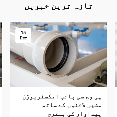
تازہ ترین خبریں
15
Dec
پی وی سی پائپ ایکسٹریوژن
مشین لائنوں کے ساتھ
پیداوار کی بہتری