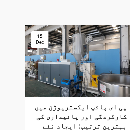
15
Dec
پی ای پائپ ایکستریوژن میں
کارکردگی اور پائیداری کی
بہترین ترتیب: ایجاد نئے