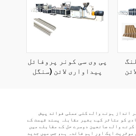
لنگ
پی وی سی کونر پروفائل
ائن
پیداواری لائن (سنگل
سکریو ایکستریوڈر)
ر انداز ہونے والے کئی عملی فوائد پیش
ادی کو متاثر کیے بغیر مقابلہ پسند قیمت کے
کرنے والے صانعین دوسرے حل کے مقابلے میں
 موثریت ایک اور اہم فائدہ ہے، جس میں جدید