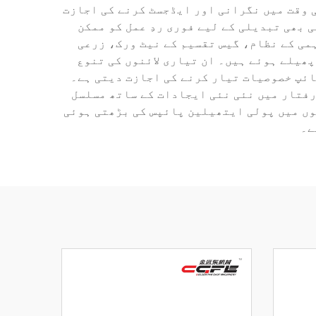
 وقت میں نگرانی اور ایڈجسٹ کرنے کی اجازت
بھی تبدیلی کے لیے فوری ردِ عمل کو ممکن
می کے نظام، گیس تقسیم کے نیٹ ورک، زرعی
ھیلے ہوئے ہیں۔ ان تیاری لائنوں کی تنوع
ائپ خصوصیات تیار کرنے کی اجازت دیتی ہے۔
رفتار میں نئی نئی ایجادات کے ساتھ مسلسل
وں میں پولی ایتھیلین پائپس کی بڑھتی ہوئی
ے۔