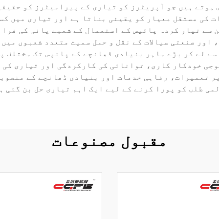
 ہوتے ہیں جو آپریٹرز کو تیاری کے پیرامیٹرز کو حقیقی
 کی مستقل معیار کو یقینی بناتا ہے اور تیاری میں کسی 
ن سے تیار کردہ پائپس کے استعمال کے شعبے پانی کی فراہ
اور صنعتی سیالات کے نقل و حمل سمیت متعدد شعبوں میں پ
سے لے کر بڑے ماہر بنیادی ڈھانچے کے پائپس تک مختلف پ
وجی خودکار کاری، توانائی کی کارکردگی اور تیاری کی 
 پر تعمیرات، رفاہی خدمات اور بنیادی ڈھانچے کے منصوب
می طلب کو پورا کرنے کے لیے ایک اہم تیاری حل بن گئی ہ
مقبول مصنوعات