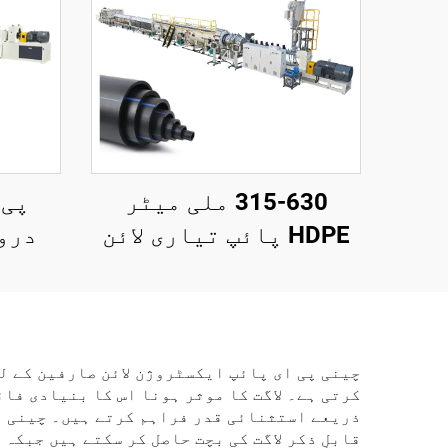
315-630 ملی میٹر
پی 
HDPE پائپ تیاری لائن
درو
پ
چینی پی ای پائپ ایکسٹروژن لائن صارفین کے ل
کرتی ہے۔ لاگت کا موثر ہونا اس کا بنیادی فا
ذریعے استثنائی قدر فراہم کرتے ہیں۔ چینی پ
قابلِ ذکر لاگت کی بچت حاصل کر سکتے ہیں جبکہ