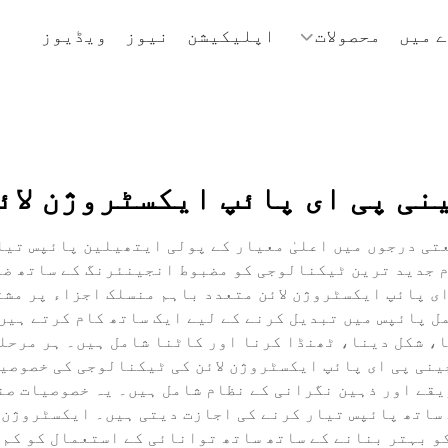
 میں
محصولات
اپلیکیشن
نیوز
ویڈیوز
نی پی ای پائپ ایکسٹروژن لائ
تی درجوں میں اعلیٰ معیار کے پولی ایتھیلین پائپس تیا
 جدید ترین ٹیکنالوجی کو مضبوط انجینئرنگ کے ساتھ ضم
ای پائپ ایکسٹروژن لائن متعدد باہم منسلک اجزاء پر مش
ل پائپس میں تبدیل کرنے کے لیے ایک ساتھ کام کرتے ہیں
ا، شکل دینا، ٹھنڈا کرنا اور کاٹنا شامل ہیں۔ ہر مرحل
چینی پی ای پائپ ایکسٹروژن لائن کی ٹیکنالوجی کی خصوصی
قے اور ذہین نگرانی کے نظام شامل ہیں۔ یہ خصوصیات صن
ساتھ پائپس تیار کرنے کی اجازت دیتی ہیں۔ ایکسٹروژن 
کو بہتر بنانے کے ساتھ ساتھ توانائی کے استعمال کو کم