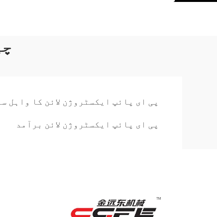
چی
پی ای پائپ ایکسٹروژن لائن کا واہل س
پی ای پائپ ایکسٹروژن لائن برآمد