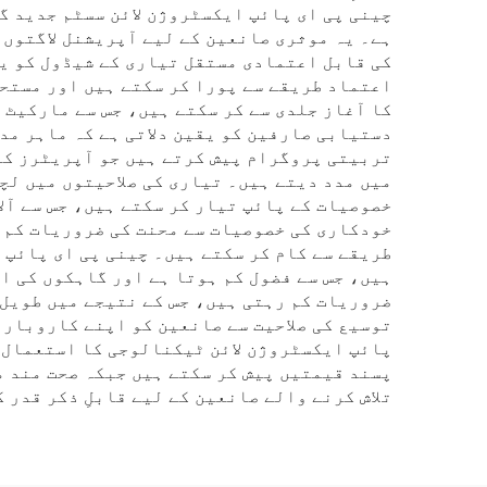
چینی پی ای پائپ ایکسٹروژن لائن سسٹم جدید گ
کی قابل اعتمادی مستقل تیاری کے شیڈول کو یق
اعتماد طریقے سے پورا کر سکتے ہیں اور مستح
کا آغاز جلدی سے کر سکتے ہیں، جس سے مارکیٹ 
دستیابی صارفین کو یقین دلاتی ہے کہ ماہر مدد
تربیتی پروگرام پیش کرتے ہیں جو آپریٹرز کو
میں مدد دیتے ہیں۔ تیاری کی صلاحیتوں میں لچ
خصوصیات کے پائپ تیار کر سکتے ہیں، جس سے آل
خودکاری کی خصوصیات سے محنت کی ضروریات کم 
طریقے سے کام کر سکتے ہیں۔ چینی پی ای پائپ 
ہیں، جس سے فضول کم ہوتا ہے اور گاہکوں کی ا
ضروریات کم رہتی ہیں، جس کے نتیجے میں طویل 
توسیع کی صلاحیت سے صانعین کو اپنے کاروبار 
پائپ ایکسٹروژن لائن ٹیکنالوجی کا استعمال ک
تلاش کرنے والے صانعین کے لیے قابلِ ذکر قدر 