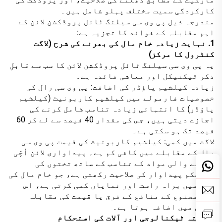
کارکردگی سمیت مختلف پہلو شامل ہیں۔
مندرجہ ذیل پی وی سی سیلنگ ٹائل پروڈکشن لائن کے
اہم مقابلہ کے فوائد کا تجزیہ ہے:
1. نہایت زیادہ خام مال کی بھرنے کی شرح (لاگت
کنٹرول کا مرکز)
یہ پی وی سی سیلنگ ٹائل پروڈکشن لائن کا سب سے قابلِ
ذکر ٹیکنیکل اور معاشی فائدہ ہے۔
زیادہ کیلشیم پاؤڈر کی اضافت: پی وی سی رال کی
خصوصیات فارمولے میں کیلشیم کاربونیٹ (کیلشیم
پاؤڈر) کا انتہائی زیادہ تناسب شامل کرنے کی
اجازت دیتی ہیں، جس کی مقدار 40 فیصد سے لے کر 60
فیصد تک ہو سکتی ہے۔
لاگت میں کمی: کیلشیم کاربونیٹ کی قیمت پی وی سی
رال کے مقابلے میں کافی کم ہے۔ پیداواری لائن اُچّی
بھرنے والی مواد کے تناسب کے ساتھ تختوں کی
مستحکم پیداوار کی صلاحیت رکھتی ہے، جو خام مال کی
لاگت میں براہ راست اور نمایاں کمی کرتی ہے، اس
طرح مصنوع کے منافع کے فرق یا قیمت کی مقابلہ
جوئی میں اضافہ ہوتا ہے۔
2. پختہ ٹیکنالوجی اور آلات کی استحکام