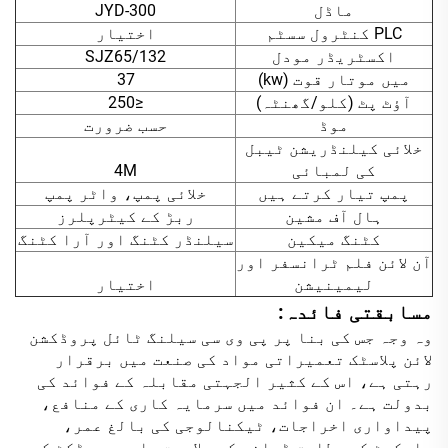
ماڈل
JYD-300
PLC کنٹرول سسٹم
اختیار
اکسٹریڈر مودل
SJZ65/132
میں موتار قوت (kw)
37
آؤٹ پٹ (کلو/گھنٹہ)
≤250
موڈ
حسب ضرورت
خلائی کیلنڈریشن ٹیبل
کی لمبائی
4M
پمپ تیار کرتے ہیں
خلائی پمپ، واٹر پمپ
ہال آف مشین
ربڑ کے کیٹرپلرز
کٹنگ میکین
سیلنڈر کٹنگ اور آرا کٹنگ
آن لائن فلم ٹرانسفر اور
لیمینیشن
اختیار
مسابقتی فائدہ:
وہ وجہ جس کی بنا پر پی وی سی سیلنگ ٹائل پروڈکشن
لائن پلاسٹک تعمیراتی مواد کی صنعت میں برقرار
رہتی ہے، اس کے کثیر الجہتی مقابلہ کے فوائد کی
بدولت ہے۔ ان فوائد میں سرمایہ کاری کے منافع،
پیداواری اخراجات، ٹیکنالوجی کی بالغ عمر،
مارکیٹ کے مطابق ڈھلنے کی صلاحیت، اور پروڈکٹ کی