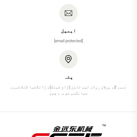
ایمیل
[email protected]
پتہ
نمبر 2، یولان روڈ، لیو ٹاؤن (ژاؤ فینگ)، ژانگجیا گنگ شہر،
جیانگسو صوبہ، چین