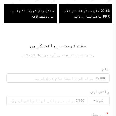
20-63 ملی میٹر فائبر گلاس
سنگل وال کورگیٹڈ پائپ
PPR پائپ تیاری لائن
پروڈکشن لائن
مفت قیمت دریافت کریں
ہمارا نمائندہ جلد ہی آپ سے رابطہ کرے گا۔
نام
0/100
واٹس ایپ
کوڈ
0/100
ای میل