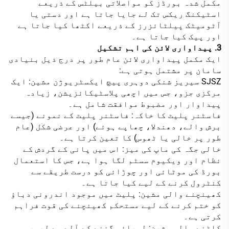
مکمل شدہ بورڈز کو مواصلاتی بیلٹس کے ذریعے
اسٹیکنگ ریکس تک لے جایا جاتا ہے اور دستی یا
آٹومیٹک پیلٹائزرز کے ذریعے اکٹھا کیا جاتا ہے
اور پیک کیا جاتا ہے۔
3. پیداواری لائن کی اہم تشکیل
ایک مکمل پیداواری لائن عام طور پر درج ذیل بنیادی
سامان پر مشتمل ہوتی ہے:
SJSZ سیریز شنکی دوہری پیچ ایکسٹریوژن مشین: ایک
مرکزی جزو، جس میں اچھی پلاسٹیکائزیشن، زیادہ
پیداوار اور مضبوط موافقت شامل ہے۔
فاسٹنر پلیٹ کا خاکہ: فاسٹنر پلیٹ کے نمونے (جیسے
برش والے، دھندلا، چھاپے ہوئے) اور عرضی شکل (عام
طور پر خالی یا ٹھوس) کا تعین کرتا ہے۔
خالی جگہ کی ماپ کی میز: اس میں پانی کے گردش کے
نظام اور ویکیوم سسٹم لگا ہوا ہے، جس کا استعمال
بورڈ کی موٹائی اور چوڑائی کو درست طریقے سے
کنٹرول کرنے کے لیے کیا جاتا ہے۔
کھینچنے والی مشین: پلیٹ میں موجود اندرونی دباؤ
کو ختم کرنے کے لیے مستحکم کھینچنے کی قوت فراہم
کرتی ہے۔
کاٹنے والی مشین: لمبائی گننے کے آلے سے لیس،