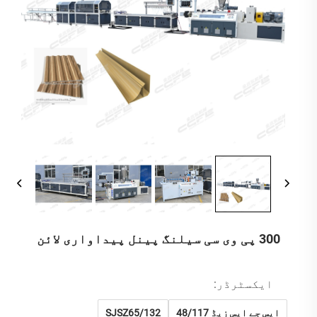
300 پی وی سی سیلنگ پینل پیداواری لائن
ایکسٹرڈر:
ایس جے ایس زیڈ 48/117
SJSZ65/132