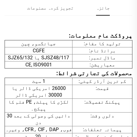
جائزہ
تجویز کردہ مصنوعات
پروڈکٹ عام معلومات:
تولید کا مقام:
جیانگسو، چین
برانڈ نام:
CGFE
ماڈل نمبر:
SJSZ48/117 یا SJZ65/132
معیاریشن:
CE, ISO9001
محصولات کی تجارتی شرائط:
کم ترین آرڈر کیتی:
1 سیٹ
قیمت:
26000 امریکی ڈالر یا
30000 امریکی ڈالر
پیکنگ تفصیلات:
لکڑی کا پیلٹ، PE فلم کا
پیکج۔
دلوں وقت:
دائیں کی وصولی کے بعد 30
دن
پیمانہ تعلقات:
فوب، CFR، CIF، DAP، وغیرہ
فراہم کرنے کی صلاحیت:
ہر ماہ 20 سیٹیں