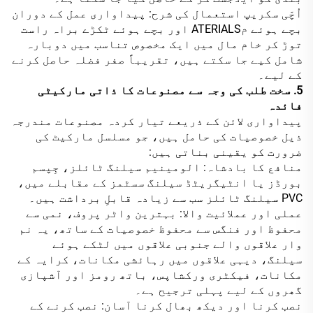
اُچّی سکریپ استعمال کی شرح: پیداواری عمل کے دوران
بچے ہوئے مATERIALS اور بچے ہوئے ٹکڑے براہ راست
توڑ کر خام مال میں ایک مخصوص تناسب میں دوبارہ
شامل کیے جا سکتے ہیں، تقریباً صفر فضلہ حاصل کرنے
کے لیے۔
5. سخت طلب کی وجہ سے مصنوعات کا ذاتی مارکیٹی
فائدہ
پیداواری لائن کے ذریعے تیار کردہ مصنوعات مندرجہ
ذیل خصوصیات کی حامل ہیں، جو مسلسل مارکیٹ کی
ضرورت کو یقینی بناتی ہیں:
منافع کا بادشاہ: الومینیم سیلنگ ٹائلز، جِپسم
بورڈز یا انٹیگریٹڈ سیلنگ سسٹمز کے مقابلے میں،
PVC سیلنگ ٹائلز سب سے زیادہ قابلِ برداشت ہیں۔
عملی اور عملائیت والا: بہترین واٹر پروف، نمی سے
محفوظ اور فنگس سے محفوظ خصوصیات کے ساتھ، یہ نم
وار علاقوں والے جنوبی علاقوں میں لٹکے ہوئے
سیلنگ، دیہی علاقوں میں رہائشی مکانات، کرایہ کے
مکانات، فیکٹری ورکشاپس، باتھ رومز اور آشپازی
گھروں کے لیے پہلی ترجیح ہے۔
نصب کرنا اور دیکھ بھال کرنا آسان: نصب کرنے کے