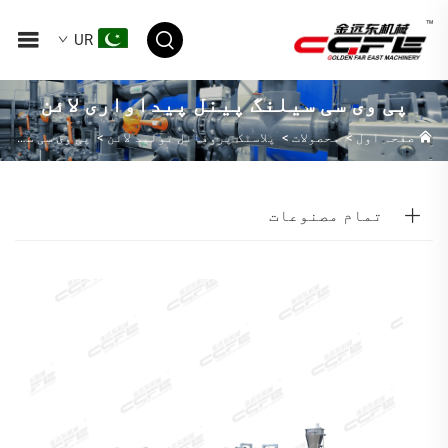
UR
پی وی سی سیلنگ پینل پیداواری لائن
صفحہ اول
>
محصولات
>
پلاسٹک پروفائل تولید لائن
>
پی وی سی سیلنگ پینل پیداواری لائن
تمام مصنوعات