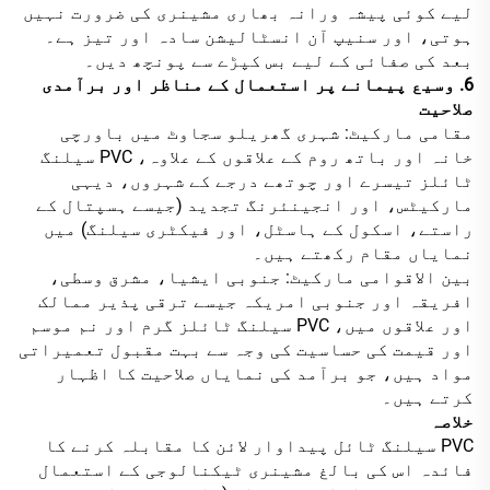
لیے کوئی پیشہ ورانہ بھاری مشینری کی ضرورت نہیں
ہوتی، اور سنیپ آن انسٹالیشن سادہ اور تیز ہے۔
بعد کی صفائی کے لیے بس کپڑے سے پونچھ دیں۔
6. وسیع پیمانے پر استعمال کے مناظر اور برآمدی
صلاحیت
مقامی مارکیٹ: شہری گھریلو سجاوٹ میں باورچی
خانہ اور باتھ روم کے علاقوں کے علاوہ، PVC سیلنگ
ٹائلز تیسرے اور چوتھے درجے کے شہروں، دیہی
مارکیٹس، اور انجینئرنگ تجدید (جیسے ہسپتال کے
راستے، اسکول کے ہاسٹل، اور فیکٹری سیلنگ) میں
نمایاں مقام رکھتے ہیں۔
بین الاقوامی مارکیٹ: جنوبی ایشیا، مشرق وسطی،
افریقہ اور جنوبی امریکہ جیسے ترقی پذیر ممالک
اور علاقوں میں، PVC سیلنگ ٹائلز گرم اور نم موسم
اور قیمت کی حساسیت کی وجہ سے بہت مقبول تعمیراتی
مواد ہیں، جو برآمد کی نمایاں صلاحیت کا اظہار
کرتے ہیں۔
خلاصہ
PVC سیلنگ ٹائل پیداوار لائن کا مقابلہ کرنے کا
فائدہ اس کی بالغ مشینری ٹیکنالوجی کے استعمال