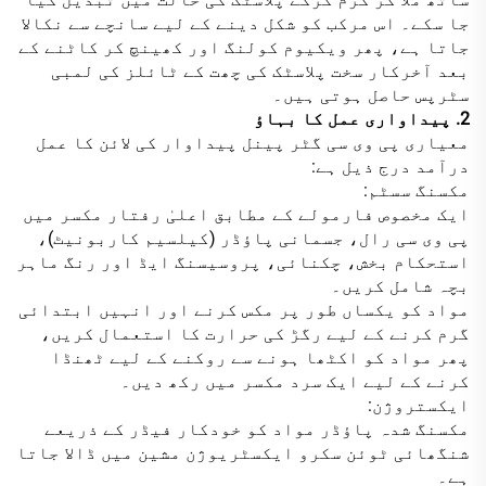
جا سکے۔ اس مرکب کو شکل دینے کے لیے سانچے سے نکالا
جاتا ہے، پھر ویکیوم کولنگ اور کھینچ کر کاٹنے کے
بعد آخرکار سخت پلاسٹک کی چھت کے ٹائلز کی لمبی
سٹرپس حاصل ہوتی ہیں۔
2. پیداواری عمل کا بہاؤ
معیاری پی وی سی گٹر پینل پیداوار کی لائن کا عمل
درآمد درج ذیل ہے:
مکسنگ سسٹم:
ایک مخصوص فارمولے کے مطابق اعلیٰ رفتار مکسر میں
پی وی سی رال، جسمانی پاؤڈر (کیلسیم کاربونیٹ)،
استحکام بخش، چکنائی، پروسیسنگ ایڈ اور رنگ ماہر
بچہ شامل کریں۔
مواد کو یکساں طور پر مکس کرنے اور انہیں ابتدائی
گرم کرنے کے لیے رگڑ کی حرارت کا استعمال کریں،
پھر مواد کو اکٹھا ہونے سے روکنے کے لیے ٹھنڈا
کرنے کے لیے ایک سرد مکسر میں رکھ دیں۔
ایکستروژن:
مکسنگ شدہ پاؤڈر مواد کو خودکار فیڈر کے ذریعے
شنگھائی ٹوئن سکرو ایکسٹریوژن مشین میں ڈالا جاتا
ہے۔