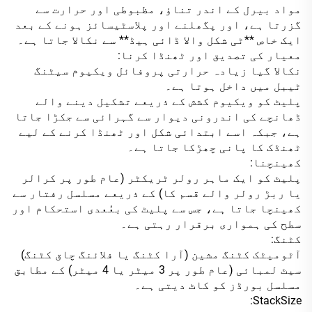
مواد بیرل کے اندر تناؤ، مظبوطی اور حرارت سے
گزرتا ہے، اور پگھلنے اور پلاسٹیسائز ہونے کے بعد
ایک خاص **ٹی شکل والا ڈائی ہیڈ** سے نکالا جاتا ہے۔
معیار کی تصدیق اور ٹھنڈا کرنا:
نکالا گیا زیادہ حرارتی پروفائل ویکیوم سیٹنگ
ٹیبل میں داخل ہوتا ہے۔
پلیٹ کو ویکیوم کشش کے ذریعے تشکیل دینے والے
ڈھانچے کی اندرونی دیوار سے گہرائی سے جکڑا جاتا
ہے، جبکہ اسے ابتدائی شکل اور ٹھنڈا کرنے کے لیے
ٹھنڈک کا پانی چھڑکا جاتا ہے۔
کھینچنا:
پلیٹ کو ایک ماہر رولر ٹریکٹر (عام طور پر کرالر
یا ربڑ رولر والے قسم کا) کے ذریعے مسلسل رفتار سے
کھینچا جاتا ہے، جس سے پلیٹ کی بعُعدی استحکام اور
سطح کی ہمواری برقرار رہتی ہے۔
کٹنگ:
آٹومیٹک کٹنگ مشین (آرا کٹنگ یا فلائنگ چاق کٹنگ)
سیٹ لمبائی (عام طور پر 3 میٹر یا 4 میٹر) کے مطابق
مسلسل بورڈز کو کاٹ دیتی ہے۔
StackSize: