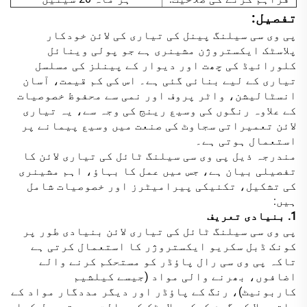
تفصیل:
پی وی سی سیلنگ پینل کی تیاری کی لائن خودکار
پلاسٹک ایکستروژن مشینری ہے جو پولی وینائل
کلورائیڈ کی چھت اور دیوار کے پینلز کی مسلسل
تیاری کے لیے بنائی گئی ہے۔ اس کی کم قیمت، آسان
انسٹالیشن، واٹر پروف اور نمی سے محفوظ خصوصیات
کے علاوہ رنگوں کی وسیع رینج کی وجہ سے، یہ تیاری
لائن تعمیراتی سجاوٹ کی صنعت میں وسیع پیمانے پر
استعمال ہوتی ہے۔
مندرجہ ذیل پی وی سی سیلنگ ٹائل کی تیاری لائن کا
تفصیلی بیان ہے، جس میں عمل کا بہاؤ، اہم مشینری
کی تشکیل، تکنیکی پیرامیٹرز اور خصوصیات شامل
ہیں:
1. بنیادی تعریف
پی وی سی سیلنگ ٹائل کی تیاری لائن بنیادی طور پر
کونک ڈبل سکریو ایکستروژر کا استعمال کرتی ہے
تاکہ پی وی سی رال پاؤڈر کو مستحکم کرنے والے
اضافوں، بھرنے والی مواد (جیسے کیلشیم
کاربونیٹ)، رنگ کے پاؤڈر اور دیگر مددگار مواد کے
ساتھ ملا کر گرم کرکے پلاسٹک کی حالت میں تبدیل کیا