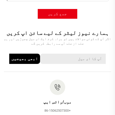
جمع کریں
ہمارے نیوز لیٹر کے لیے سائن اپ کریں
اگر آپ کے کوئی سوالات ہیں تو براہ کرم ایک ای میل چھوڑیں اور ہم
جلد از جلد آپ سے رابطہ کریں گے
ابھی بھیجیں
موب/واٹس ایپ
+86-15062507300