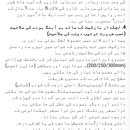
کی وجہ سے، زیادہ تر سرمایہ کاروں کے لیے عام طور
پر سامان کی سرمایہ کاری کی لاگت 6 ماہ سے 1 سال کے
اندر واپس آ جاتی ہے، جو اسے ایک عام "تیز اور
آسان" منصوبہ بناتی ہے۔
4. لچکدار مارکیٹ کے ساتھ ہم آہنگ ہونے کی صلاحیت
(حسب ضرورت ترتیب دینے کی صلاحیت)
پیداواری لائن میں مضبوط لچک ہوتی ہے اور یہ
مارکیٹ میں تبدیلیوں کے جواب میں تیزی سے ردعمل
ظاہر کرنے کی صلاحیت رکھتی ہے:
متنوع ڈیزائن: سازوں کو تبدیل کر کے مختلف چوڑائی
(200/250/300mm)، موٹائی، اور سیکشن (خالی، ٹھوس)
والی مصنوعات تیار کی جا سکتی ہیں۔
سطح پر کام کرنے کے متنوع طریقے:
پرنٹنگ / لیمینیٹنگ: اعلیٰ درجے کے کونے (گسٹس)
تیار کرنے کے لیے لیمینیٹنگ مشین شامل کی جا سکتی
ہے جن میں لکڑی کے دانے، مرمر کے دانے، کپڑے کے
دانے، اور دیگر نمونے کی نقل کی جا سکتی ہے۔
ٹرانسفر پرنٹنگ: تھرمل ٹرانسفر ٹیکنالوجی کے
ذریعے تین جہتی اثر کو بہتر بنانا۔
اعلیٰ چمکدار/مات فنیش: سانچے کی پالش کی درجہ
بندی کو ایڈجسٹ کر کے حاصل کیا جا سکتا ہے۔