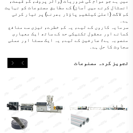
میں ہے جو عوام کی ضروریات (واٹر پروف، کم قیمت،
انسٹال کرنے میں آسان) کے مطابق مصنوعات کو نہایت
کم لاگت (اعلیٰ کیلشیم پاؤڈر بھرنے) پر تیار کرتی
ہے۔
سرمایہ کاروں کے لیے، یہ کم خطرے، تیزی سے منافع
کمانے اور معقول تکنیکی حد کے ساتھ ایک معیاری
منصوبہ ہے؛ صارفین کے لیے، یہ ایک سستا اور عملی
سجاوٹ کا حل ہے۔
تجویز کردہ مصنوعات