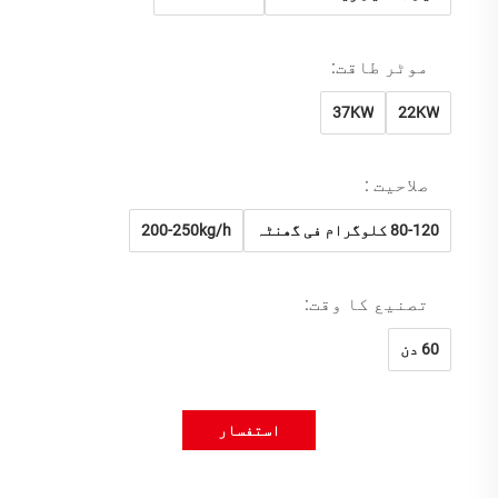
موٹر طاقت:
37KW
22KW
صلاحیت :
80-120 کلوگرام فی گھنٹہ
200-250kg/h
تصنیع کا وقت:
60 دن
استفسار