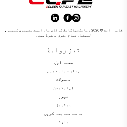
کاپی رائٹ © 2026 زھانگجیاگانگ گولڈن فار ایسٹ مشینری کمپنی،
لمیٹڈ۔ تمام حقوق محفوظ ہیں۔
تیز روابط
صفحہ اول
ہمارے بارے میں
محصولات
اپلیکیشن
نیوز
ویڈیوز
ہم سے معاہدہ کریں
بلوگ