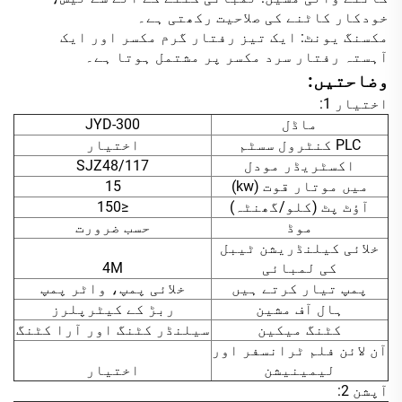
خودکار کاٹنے کی صلاحیت رکھتی ہے۔
مکسنگ یونٹ: ایک تیز رفتار گرم مکسر اور ایک
آہستہ رفتار سرد مکسر پر مشتمل ہوتا ہے۔
وضاحتیں:
اختیار 1:
ماڈل
JYD-300
PLC کنٹرول سسٹم
اختیار
اکسٹریڈر مودل
SJZ48/117
میں موتار قوت (kw)
15
آؤٹ پٹ (کلو/گھنٹہ)
≤150
موڈ
حسب ضرورت
خلائی کیلنڈریشن ٹیبل
کی لمبائی
4M
پمپ تیار کرتے ہیں
خلائی پمپ، واٹر پمپ
ہال آف مشین
ربڑ کے کیٹرپلرز
کٹنگ میکین
سیلنڈر کٹنگ اور آرا کٹنگ
آن لائن فلم ٹرانسفر اور
لیمینیشن
اختیار
آپشن 2: