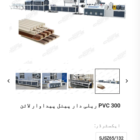
300 PVC ریلی دار پینل پیداوار لائن
ایکسٹرڈر:
SJSZ65/132