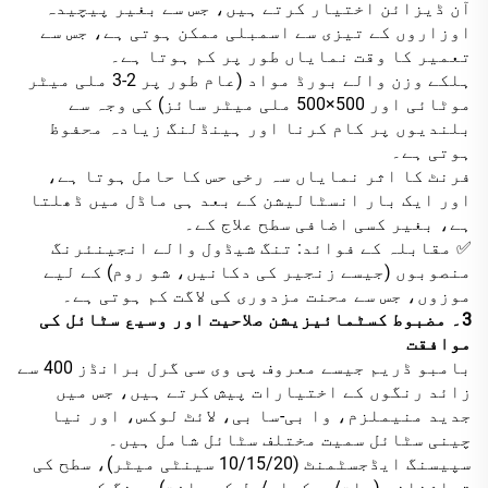
آن ڈیزائن اختیار کرتے ہیں، جس سے بغیر پیچیدہ
اوزاروں کے تیزی سے اسمبلی ممکن ہوتی ہے، جس سے
تعمیر کا وقت نمایاں طور پر کم ہوتا ہے۔
ہلکے وزن والے بورڈ مواد (عام طور پر 2-3 ملی میٹر
موٹائی اور 500×500 ملی میٹر سائز) کی وجہ سے
بلندیوں پر کام کرنا اور ہینڈلنگ زیادہ محفوظ
ہوتی ہے۔
فرنٹ کا اثر نمایاں سہ رخی حس کا حامل ہوتا ہے،
اور ایک بار انسٹالیشن کے بعد ہی ماڈل میں ڈھلتا
ہے، بغیر کسی اضافی سطح علاج کے۔
✅ مقابلہ کے فوائد: تنگ شیڈول والے انجینئرنگ
منصوبوں (جیسے زنجیر کی دکانیں، شو روم) کے لیے
موزوں، جس سے محنت مزدوری کی لاگت کم ہوتی ہے۔
3۔ مضبوط کسٹمائیزیشن صلاحیت اور وسیع سٹائل کی
موافقت
بامبو ڈریم جیسے معروف پی وی سی گرل برانڈز 400 سے
زائد رنگوں کے اختیارات پیش کرتے ہیں، جس میں
جدید منیملزم، وا بی-سا بی، لائٹ لوکس، اور نیا
چینی سٹائل سمیت مختلف سٹائل شامل ہیں۔
سپیسنگ ایڈجسٹمنٹ (10/15/20 سینٹی میٹر)، سطح کی
تراشخانی (مات/چمکدار/جل کی بافت)، رنگ کی