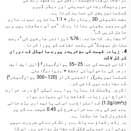
موزونیت/درجاتی تبدیلی اور دیگر گہری
کسٹمائیزیشن کی حمایت کرتا ہے۔
مفت تکمیلی 3D رینڈرنگز + 1:1 سائٹ پر نمونہ سازی
کی سروس، یقینی بناتا ہے کہ "جو آپ دیکھتے ہیں وہی
حاصل کریں گے"۔
✅ مقابلہ کا فائدہ: 76% ڈیزائنر صارفین کی "درست
سٹائل میچنگ" کی بلند تقاضے کو پورا کرنا۔
4۔ زیادہ قیمت کی مؤثریت، پورے سائیکل کے دوران
کم کل لاگت
اکائی قیمت کی حد: 25–35 یوان/میٹر² (این ایف ایف
درجہ کی ماحولیاتی تحفظ + بنیادی/اعلیٰ
کسٹمائیزیشن)، الجھنی گرلز (120–300 یوان/میٹر²)
کے مقابلے میں کافی کم۔
اگرچہ پلاسٹک کا بنایا ہوا ہے، لیکن اُچّ درجہ حرارت
اخراج اور زیادہ کثافت والی بنیادی مواد
(≥1.2g/cm³) کے امتزاج سے اس کی پائیداری بڑھ جاتی
ہے، جس کی وجہ سے خراب شرح کو 0.45 فیصد سے کم پر
کنٹرول کیا جا سکتا ہے۔
یہ رکھ رکھاؤ سے پاک ہے، رنگ کرنے کی ضرورت نہیں
ہوتی اور تبدیلی شکل کے مقابل مزاحم ہے۔ اس کا