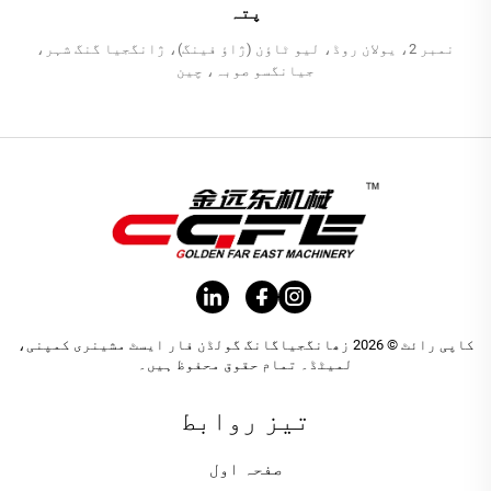
پتہ
نمبر 2، یولان روڈ، لیو ٹاؤن (ژاؤ فینگ)، ژانگجیا گنگ شہر،
جیانگسو صوبہ، چین
کاپی رائٹ © 2026 زھانگجیاگانگ گولڈن فار ایسٹ مشینری کمپنی،
لمیٹڈ۔ تمام حقوق محفوظ ہیں۔
تیز روابط
صفحہ اول