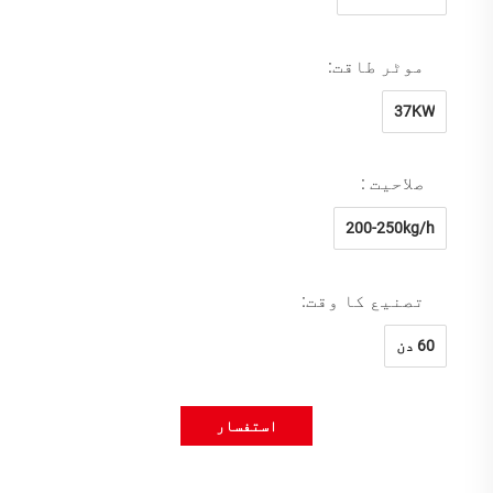
موٹر طاقت:
37KW
صلاحیت :
200-250kg/h
تصنیع کا وقت:
60 دن
استفسار