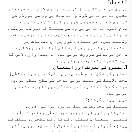
تفصیل:
پی وی سی فلوٹڈ پینل کی پیداواری لائن ایک خودکار
مشین ہے جو خالی گرڈ والے سخت پی وی سی بورڈز کی
تیاری کے لیے خصوصی طور پر ڈیزائن کی گئی ہے۔
عام ٹھوس یا خالی پی وی سی سیلنگ ٹائلز کے برعکس،
فلوٹڈ پینل ایک جال نما، سٹرپ نما یا عرضی ساخت
رکھتے ہیں، جو بنیادی طور پر ان مقامات پر
استعمال ہوتے ہیں جہاں سانس لینے اور روشنی کے
داخل ہونے کی ضرورت ہوتی ہے۔ اس پیداواری لائن کا
ایک تفصیلی تعارف درج ذیل ہے:
1. مصنوع کی تعریف اور استعمال
مصنوع کی شکل: عام طور پر، یہ ایک مربع یا مستطیل
سخت پلاسٹک کی پلیٹ ہوتی ہے جس کی سطح منظم مربع،
سونے کے ڈائمنڈ یا لمبے خالی سوراخوں سے ڈھکی
ہوتی ہے۔
میں ایپلی کیشنز:
سیلنگ کی سجاوٹ: شاپنگ مالز، ہوائی اڈوں،
اسٹیشنوں اور فیکٹریوں میں کھلی چھتوں کے لیے۔
صنعتی استعمال: فیکٹری کے کام کے سطحوں، شیلف کے
پیڈز، کبوتر کے خانوں کے فرش کے جال، اور پالتو
جانوروں کی حفاظتی باڑیوں کے لیے۔