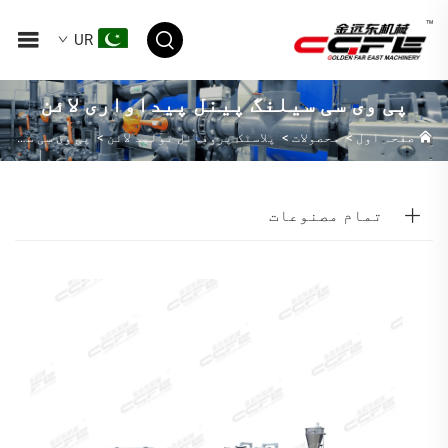
UR
پی وی سی سیلنگ پینل پیداواری لائن
صفحہ اول
>
محصولات
>
پلاسٹک پروفائل تولید لائن
>
پی وی سی سیلنگ پینل پیداواری لائن
تمام مصنوعات