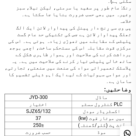
سکتی ہے)۔
رنگ: عام طور پر سفید یا سرمئی، لیکن نیلا، سبز
وغیرہ میں بھی حسب ضرورت بنایا جا سکتا ہے۔
خلاصہ
پی وی سی رِنج دار پینل کی پیداوار لائن ایک الگ
تھلگ پیداوار لائن ہے جس کی تکنیکی حد عام گسٹ
پلیٹس کے مقابلے میں تھوڑی زیادہ ہوتی ہے۔ اس کی
مرکزی قوت مقابلہ اس کی مستحکم ساخت، اچھی بوجھ
برداشت کرنے کی صلاحیت اور ہموار ظاہری شکل کے
ساتھ خالی پلیٹس تیار کرنے کی صلاحیت میں ہے۔ یہ
پلاسٹک تعمیراتی مواد کی صنعت میں صنعتی، تجارتی،
اور عوامی سہولیات کے لیے ایک اہم ذیلی تقسیم کا
سامان ہے۔
وضاحتیں:
ماڈل
JYD-300
PLC کنٹرول سسٹم
اختیار
اکسٹریڈر مودل
SJZ65/132
میں موتار قوت (kw)
37
آؤٹ پٹ (کلو/گھنٹہ)
≤250
موڈ
حسب ضرورت