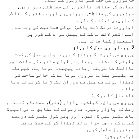
عمارت کی حفاظت: بالکونی کی حفاظتی دیواریں،
سیڑھیوں کی حفاظتی دیواریں، اور درختوں کے تالاب
کے اوپری ڈھکنے کے لیے۔
ایڈورٹائزنگ لائٹ باکس: اس کی شفافیت کی وجہ سے،
اسے اکثر لائٹ باکس کے پینل مواد کے طور پر
استعمال کیا جاتا ہے۔
2. پیداواری عمل کا بہاؤ
پی وی سی گریٹنگ پینلز کے پیداواری عمل کی گسٹ
پلیٹس کے مشابہ ہوتا ہے، لیکن سانچے کی ساخت اور
ماڈلنگ کا طریقہ زیادہ پیچیدہ ہوتا ہے، کیونکہ
یہ یقینی بنانا ضروری ہوتا ہے کہ خالی ساخت کو
ٹھنڈا ہونے کے عمل کے دوران بگاڑ یا گرنے نہ دیا
جائے۔
خام مال کا مرکب:
پی وی سی رال، کیلشیم پاؤڈر (فِلر)، مستحکم کنندہ،
رنگ کا پاؤڈر وغیرہ فارمولے کے مطابق ہائی اسپیڈ
ہاٹ مکسر میں ڈالیں، اور پھر کول مکسر کے ذریعے
کمرے کے درجہ حرارت تک ٹھنڈا کر کے خشک مرکب
میٹیریل حاصل کریں۔
ایکستروژن: