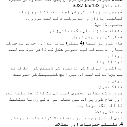
عام ماڈل: SJSZ 65/132
خصوصیات: زیادہ ٹورک، اچھا مکسنگ اثر، زیادہ
کیلشیم پاؤڈر والے مرکبات کے لیے موزوں۔
مخصوص ڈائی:
مختلف سائز کے لیے کسٹمائیز کردہ
خلائی کیلیبریشن ٹیبل:
عام طور پر لمبا (4 میٹر) ہوتا ہے اور خلائی ساخت کو
سہارا دینے کے لیے خصوصی شکل کے ڈائی ہیڈ سے لیس
ہوتا ہے۔
لوڈ اتارنا:
نزاکت والی گرڈ کی تانیوں کو کھینچ کر الگ کرنے
سے بچانے کے لیے اس میں ایج کلیمپنگ کی خصوصیت
ہوتی ہے۔
کٹنگ مشین:
ضرورت کے مطابق مخصوص لمبائی تک کاٹا جا سکتا ہے،
اور عام طور پر اس میں فضلہ مواد کی ری سائیکلنگ
کا آلہ لگا ہوتا ہے۔
مکسنگ یونٹ:
ایس آر ایل-زی سیریز ہاٹ اینڈ کولڈ مکسنگ یونٹ۔
4. تکنیکی خصوصیات اور مشکلات