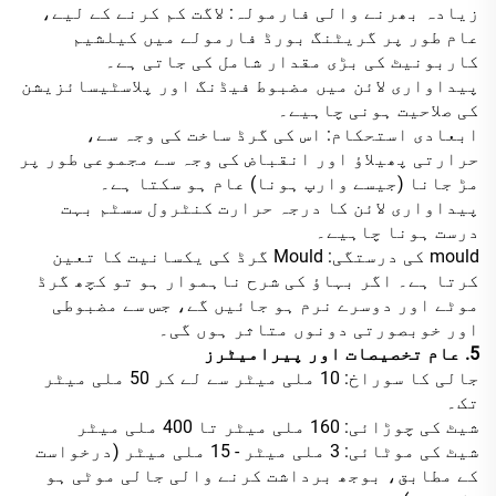
زیادہ بھرنے والی فارمولہ: لاگت کم کرنے کے لیے،
عام طور پر گریٹنگ بورڈ فارمولے میں کیلشیم
کاربونیٹ کی بڑی مقدار شامل کی جاتی ہے۔
پیداواری لائن میں مضبوط فیڈنگ اور پلاسٹیسائزیشن
کی صلاحیت ہونی چاہیے۔
ابعادی استحکام: اس کی گرڈ ساخت کی وجہ سے،
حرارتی پھیلاؤ اور انقباض کی وجہ سے مجموعی طور پر
مڑ جانا (جیسے وارپ ہونا) عام ہو سکتا ہے۔
پیداواری لائن کا درجہ حرارت کنٹرول سسٹم بہت
درست ہونا چاہیے۔
mould کی درستگی: Mould گرڈ کی یکسانیت کا تعین
کرتا ہے۔ اگر بہاؤ کی شرح ناہموار ہو تو کچھ گرڈ
موٹے اور دوسرے نرم ہو جائیں گے، جس سے مضبوطی
اور خوبصورتی دونوں متاثر ہوں گی۔
5. عام تخصیصات اور پیرامیٹرز
جالی کا سوراخ: 10 ملی میٹر سے لے کر 50 ملی میٹر
تک۔
شیٹ کی چوڑائی: 160 ملی میٹر تا 400 ملی میٹر
شیٹ کی موٹائی: 3 ملی میٹر - 15 ملی میٹر (درخواست
کے مطابق، بوجھ برداشت کرنے والی جالی موٹی ہو