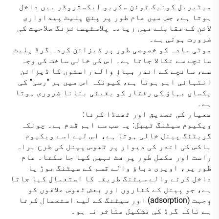
میٹیریل کونیک ٹوئن سکریو ایکستروڈر میں داخل
ہوتا ہے، جس میں عام طور پر پنچ پلیٹ پیداواری
لائن کے مقابلے میں زیادہ پلاسٹیسائزنگ صلاحیت کی
ضرورت ہوتی ہے۔
موٹی مادہ کو خصوصی طور پر ڈیزائن کردہ گرڈ پلیٹ
سانچے سے نکالا جاتا ہے۔ اس کی خالی ساخت کی وجہ
سے، سانچے کے اندر بہاؤ والے راستوں کا ڈیزائن
انتہائی اہم ہوتا ہے، کیونکہ اس میں ہر "رسی" کی
یکساں بہاؤ کی رفتار کو یقینی بنانا ضروری ہوتا
ہے۔
معیار کی تصدیق اور ٹھنڈا کرنا:
ویکیوم سیٹنگ ٹیبل: یہ سب سے اہم قدم ہے۔ چونکہ
گریٹنگ پینل خالی ہوتا ہے، اس لیے اسے ویکیوم
باکس کی اندر کی دیوار پر ٹھوس پینل کی طرح براہ
راست اور مکمل طور پر فٹ نہیں کیا جا سکتا۔ عام
طور پر، اوپری دباؤ والے قسم کے سیٹنگ موڑ یا
داخل کرنے والے سیٹنگ طریقہ کا استعمال کیا جاتا
ہے، جو پینل کے کناروں اور بعض ٹھوس علاقوں کو
وِجہت (adsorption) اور سیٹنگ کے لیے استعمال کرتا
ہے تاکہ گرڈ کی تشکیل متاثر نہ ہو۔