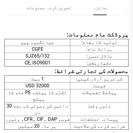
جائزہ
تجویز کردہ مصنوعات
پروڈکٹ عام معلومات:
تولید کا مقام:
جیانگسو، چین
برانڈ نام:
CGFE
ماڈل نمبر:
SJZ65/132
معیاریشن:
CE, ISO9001
محصولات کی تجارتی شرائط:
کم ترین آرڈر کیتی:
1 سیٹ
قیمت:
USD 32000
پیکنگ تفصیلات:
لکڑی کا پیلٹ، PE فلم کا
پیکج۔
دلوں وقت:
دائیں کی وصولی کے بعد 30
دن
پیمانہ تعلقات:
فوب، CFR، CIF، DAP، وغیرہ
فراہم کرنے کی صلاحیت:
ہر ماہ 20 سیٹیں