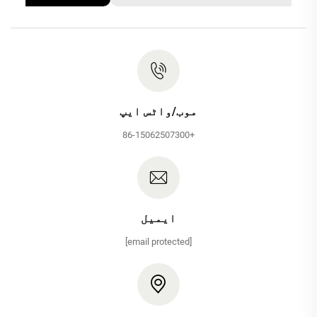
موب/واٹس ایپ
+86-15062507300
ایمیل
[email protected]