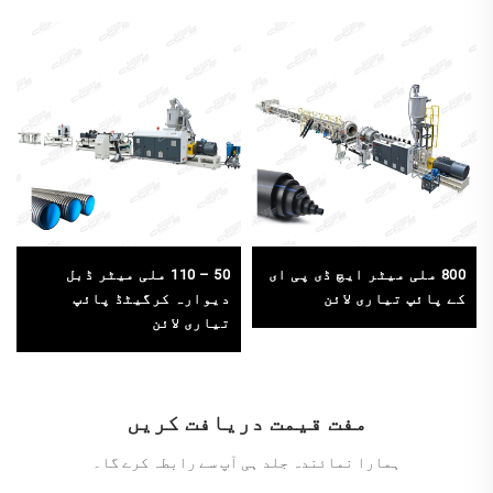
800 ملی میٹر ایچ ڈی پی ای
50 – 110 ملی میٹر ڈبل
کے پائپ تیاری لائن
دیوارہ کرگیٹڈ پائپ
تیاری لائن
مفت قیمت دریافت کریں
ہمارا نمائندہ جلد ہی آپ سے رابطہ کرے گا۔