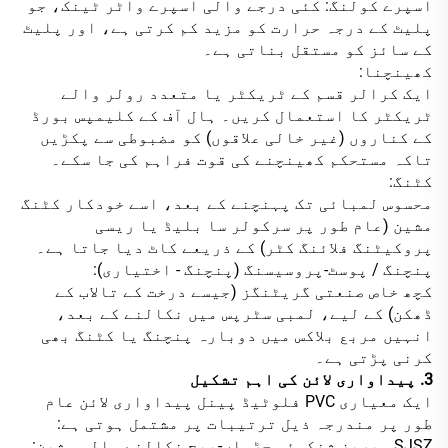
اسپرے کولنگ: کئی درجے والی اسپرے واٹر ٹینک، جو
پلیٹ کے درجہ حرارت کو مزید کم کرتی ہے، اور پلیٹ
کے سائز کو مستقل بناتی ہے۔
کھینچنا:
ایک کرالر قسم کے ٹریکٹر یا متعدد رولر والے
ٹریکٹر کا استعمال کریں۔ ہال آف کے کلیمپس بورڈ
کے کناروں (غیر خالی علاقوں) کو مضبوطی سے پکڑیں
تاکہ مستحکم کھینچنے کی قوت فراہم کی جا سکے۔
کٹنگ:
محسوس لمبائی تک پہنچنے کے بعد، اسے خودکار کٹنگ
مشین (عام طور پر سرکولر سا بلیڈ یا ریسی
پروکیٹنگ فلائنگ کٹر) کے ذریعے کاٹ دیا جاتا ہے۔
پنچنگ / پوسٹ-پروسیسنگ (پنچنگ - اختیاری):
کچھ خاص صنعتی گریٹنگز (جیسے درخت کے تالاب کے
ڈھکن) کے لیے، لمبی سٹرپس میں نکالنے کے بعد،
انہیں مربع بلاکس میں دوبارہ پنچنگ یا کٹنگ بھی
کرنی پڑتی ہے۔
3. پیداواری لائن کی اہم تشکیل
ایک معیاری PVC فلوٹیڈ پینل پیداواری لائن عام
طور پر مندرجہ ذیل ترتیبات پر مشتمل ہوتی ہے:
SJSZ سیریز شنکوئی جڑواں-پیچ نکالنے والی مشین: