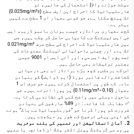
میلٹ جوڑنے والا) استعمال کی جائیں، تو
فارملیہائیڈ کا اخراج این ایف سطح (≤0.025mg/m³)
تک پہنچ سکتا ہے، جو قومی معیار ای 1 سطح سے کہیں
بہتر ہے۔
کچھ معیاری برانڈز، جیسے ہونان بامبو ڈریم، ایس
جی ایس ٹیسٹنگ سے کامیابی حاصل کر چکے ہیں، جس
میں فارملیہائیڈ کے اخراج کی سطح صرف 0.021mg/m³
تک ہے، اور چینی ماحولیاتی لیبلنگ مصنوعات کی
تصدیق، ایف ایس سی، اور آئی ایس او 9001 جیسی
معتبر توثیقات بھی حاصل ہیں۔
اس کے برعکس، کچھ بڑے برانڈز اب بھی درمیانی
کثافت والے فائبر بورڈ (ایم ڈی ایف) کو بنیادی
مادہ کے طور پر استعمال کرتے ہیں، جو صرف ای 1
معیار (0.10–0.11mg/m³) پر پورا اترتے ہیں، جو
ماحول دوستی میں واضح کمی کی نشاندہی کرتا ہے۔
✅ مقابلہ کا فائدہ: ان 89% صارفین کی بنیادی
ضرورت کو پورا کرنا جو "فورملیہائیڈ سے پاک" ہونے
کو اپنی پہلی ترجیح کے طور پر دیکھتے ہیں۔
2۔ آسان انسٹالیشن اور تعمیر کی بلند موثریت
پی وی سی گریٹنگ پینل اکثر پلگ ان ڈھانچہ یا سنیپ