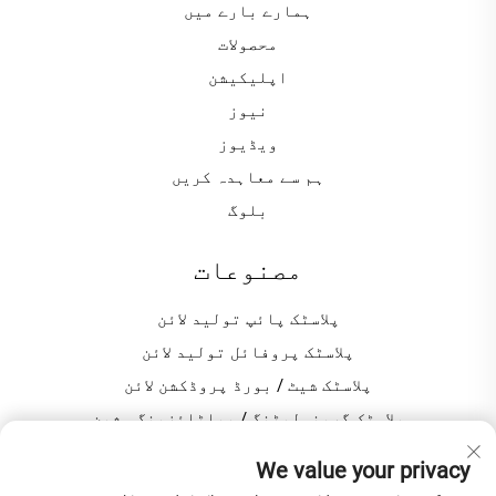
ہمارے بارے میں
محصولات
اپلیکیشن
نیوز
ویڈیوز
ہم سے معاہدہ کریں
بلوگ
مصنوعات
پلاسٹک پائپ تولید لائن
پلاسٹک پروفائل تولید لائن
پلاسٹک شیٹ / بورڈ پروڈکشن لائن
پلاسٹک گرینولیٹنگ / پیلٹائزینگ مشین
پی وی سی پروڈکشن کے لیے پلاسٹک مکسر
We value your privacy