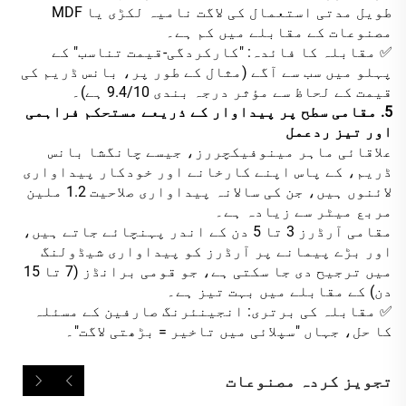
طویل مدتی استعمال کی لاگت نامیہ لکڑی یا MDF
مصنوعات کے مقابلے میں کم ہے۔
✅ مقابلہ کا فائدہ: "کارکردگی-قیمت تناسب" کے
پہلو میں سب سے آگے (مثال کے طور پر، بانس ڈریم کی
قیمت کے لحاظ سے مؤثر درجہ بندی 9.4/10 ہے)۔
5. مقامی سطح پر پیداوار کے ذریعے مستحکم فراہمی
اور تیز ردعمل
علاقائی ماہر مینوفیکچررز، جیسے چانگشا بانس
ڈریم، کے پاس اپنے کارخانے اور خودکار پیداواری
لائنوں ہیں، جن کی سالانہ پیداواری صلاحیت 1.2 ملین
مربع میٹر سے زیادہ ہے۔
مقامی آرڈرز 3 تا 5 دن کے اندر پہنچائے جاتے ہیں،
اور بڑے پیمانے پر آرڈرز کو پیداواری شیڈولنگ
میں ترجیح دی جا سکتی ہے، جو قومی برانڈز (7 تا 15
دن) کے مقابلے میں بہت تیز ہے۔
✅ مقابلہ کی برتری: انجینئرنگ صارفین کے مسئلہ
کا حل، جہاں "سپلائی میں تاخیر = بڑھتی لاگت"۔
تجویز کردہ مصنوعات