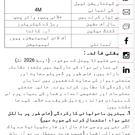
خلائی کیلنڈریشن ٹیبل
کی لمبائی
4M
پمپ تیار کرتے ہیں
خلائی پمپ، واٹر پمپ
ہال آف مشین
ربڑ کے کیٹرپلرز
کٹنگ میکین
آرہ کاٹنا
آف لائن لیمینیشن، پیور
لمبائٹی
لیمینیشن
مسابقتی فائدہ:
پی وی سی فلیوٹڈ پینل کے موجودہ (اوسط 2026 تک)
سجاوٹی عمارتی مواد کی مارکیٹ میں متعدد مقابلہ
امتیازات ہیں، خاص طور پر گھریلو سجاوٹ اور
صنعتی دیوار کی سجاوٹ کے شعبوں میں نمایاں
کارکردگی کا مظاہرہ کرتے ہوئے۔ حالیہ صنعتی
معلومات اور تشخیصی اعداد و شمار کی بنیاد پر، اس
کے بنیادی فوائد درج ذیل طریقے سے خلاصہ کیے جا
سکتے ہیں:
1. بہترین ماحولیاتی کارکردگی (خاص طور پر بالکل
نئی مواد استعمال کرنے کی صورت میں)
اگر نئی پی وی سی خام مال اور فارملیہائیڈ سے پاک
جوڑنے والی اشیاء (جیسے جرمن ہینکل پی یو آر ہاٹ