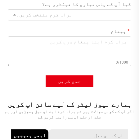
کیا آپ کے پاس تیاری کا فیکٹری ہے؟
براہ کرم منتخب کریں۔
پیغام
0/1000
جمع کریں
ہمارے نیوز لیٹر کے لیے سائن اپ کریں
اگر آپ کے کوئی سوالات ہیں تو براہ کرم ایک ای میل چھوڑیں اور ہم
جلد از جلد آپ سے رابطہ کریں گے
ابھی بھیجیں