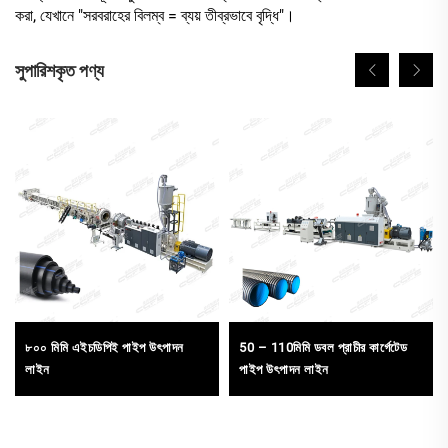
করা, যেখানে "সরবরাহের বিলম্ব = ব্যয় তীব্রভাবে বৃদ্ধি"।
সুপারিশকৃত পণ্য
৮০০ মিমি এইচডিপিই পাইপ উৎপাদন
50 – 110মিমি ডবল প্রাচীর কার্গেটেড
লাইন
পাইপ উৎপাদন লাইন