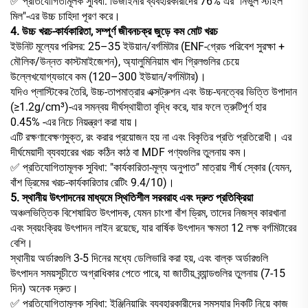
✅ প্রতিযোগিতামূলক সুবিধা: ডিজাইনার ব্যবহারকারীদের 76% এর "নির্ভুল স্টাইল
মিল"-এর উচ্চ চাহিদা পূরণ করে।
4. উচ্চ খরচ-কার্যকারিতা, সম্পূর্ণ জীবনচক্র জুড়ে কম মোট খরচ
ইউনিট মূল্যের পরিসর: 25–35 ইউয়ান/বর্গমিটার (ENF-গ্রেড পরিবেশ সুরক্ষা +
মৌলিক/উন্নত কাস্টমাইজেশন), অ্যালুমিনিয়াম খাদ গ্রিলগুলির চেয়ে
উল্লেখযোগ্যভাবে কম (120–300 ইউয়ান/বর্গমিটার)।
যদিও প্লাস্টিকের তৈরি, উচ্চ-তাপমাত্রার এক্সট্রুশন এবং উচ্চ-ঘনত্বের ভিত্তি উপাদান
(≥1.2g/cm³)-এর সমন্বয় দীর্ঘস্থায়ীতা বৃদ্ধি করে, যার ফলে ত্রুটিপূর্ণ হার
0.45% -এর নিচে নিয়ন্ত্রণ করা যায়।
এটি রক্ষণাবেক্ষণমুক্ত, রং করার প্রয়োজন হয় না এবং বিকৃতির প্রতি প্রতিরোধী। এর
দীর্ঘমেয়াদী ব্যবহারের খরচ কঠিন কাঠ বা MDF পণ্যগুলির তুলনায় কম।
✅ প্রতিযোগিতামূলক সুবিধা: "কার্যকারিতা-মূল্য অনুপাত" মাত্রায় শীর্ষ স্কোর (যেমন,
বাঁশ ড্রিমের খরচ-কার্যকারিতার রেটিং 9.4/10)।
5. স্থানীয় উৎপাদনের মাধ্যমে স্থিতিশীল সরবরাহ এবং দ্রুত প্রতিক্রিয়া
অঞ্চলভিত্তিক বিশেষায়িত উৎপাদক, যেমন চাংশা বাঁশ ড্রিম, তাদের নিজস্ব কারখানা
এবং স্বয়ংক্রিয় উৎপাদন লাইন রয়েছে, যার বার্ষিক উৎপাদন ক্ষমতা 12 লক্ষ বর্গমিটারের
বেশি।
স্থানীয় অর্ডারগুলি 3-5 দিনের মধ্যে ডেলিভারি করা হয়, এবং বাল্ক অর্ডারগুলি
উৎপাদন সময়সূচীতে অগ্রাধিকার পেতে পারে, যা জাতীয় ব্র্যান্ডগুলির তুলনায় (7-15
দিন) অনেক দ্রুত।
✅ প্রতিযোগিতামূলক সুবিধা: ইঞ্জিনিয়ারিং ব্যবহারকারীদের সমস্যার দিকটি নিয়ে কাজ