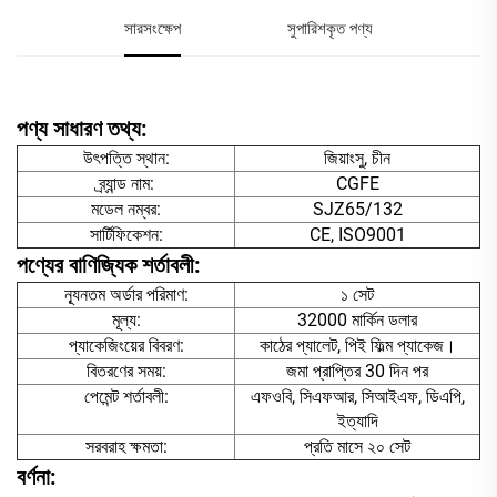
সারসংক্ষেপ
সুপারিশকৃত পণ্য
পণ্য সাধারণ তথ্য:
উৎপত্তি স্থান:
জিয়াংসু, চীন
ব্র্যান্ড নাম:
CGFE
মডেল নম্বর:
SJZ65/132
সার্টিফিকেশন:
CE, ISO9001
পণ্যের বাণিজ্যিক শর্তাবলী:
ন্যূনতম অর্ডার পরিমাণ:
১ সেট
মূল্য:
32000 মার্কিন ডলার
প্যাকেজিংয়ের বিবরণ:
কাঠের প্যালেট, পিই ফিল্ম প্যাকেজ।
বিতরণের সময়:
জমা প্রাপ্তির 30 দিন পর
পেমেন্ট শর্তাবলী:
এফওবি, সিএফআর, সিআইএফ, ডিএপি,
ইত্যাদি
সরবরাহ ক্ষমতা:
প্রতি মাসে ২০ সেট
বর্ণনা: