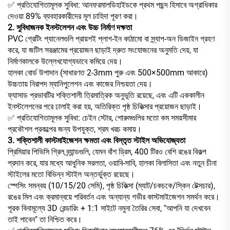
✅ প্রতিযোগিতামূলক সুবিধা: আনফরমালডিহাইডকে প্রথম পছন্দ হিসাবে অগ্রাধিকার
দেওয়া 89% ব্যবহারকারীদের মূল চাহিদা পূরণ করা।
2. সুবিধাজনক ইনস্টলেশন এবং উচ্চ নির্মাণ দক্ষতা
PVC গ্রেটিং প্যানেলগুলি প্রায়শই প্লাগ-ইন কাঠামো বা স্ন্যাপ-অন ডিজাইন গ্রহণ
করে, যা জটিল সরঞ্জামের প্রয়োজন ছাড়াই দ্রুত সংযোজনের অনুমতি দেয়, যা
নির্মাণকালকে উল্লেখযোগ্যভাবে কমিয়ে দেয়।
হালকা বোর্ড উপাদান (সাধারণত 2-3mm পুরু এবং 500×500mm আকারে)
উচ্চতায় নিরাপদ ম্যানিপুলেশন এবং কাজের নিশ্চয়তা দেয়।
ফ্যাসাড প্রভাবটির শক্তিশালী ত্রিমাত্রিক অনুভূতি রয়েছে, এবং এটি এককালীন
ইনস্টলেশনের পরে ঢালাই করা হয়, অতিরিক্ত পৃষ্ঠ চিকিত্সার প্রয়োজন ছাড়াই।
✅ প্রতিযোগিতামূলক সুবিধা: চেইন স্টোর, শোরুমগুলির মতো কম সময়সীমার
প্রকৌশল প্রকল্পের জন্য উপযুক্ত, শ্রম খরচ কমায়।
3. শক্তিশালী কাস্টমাইজেশন ক্ষমতা এবং বিস্তৃত স্টাইল অভিযোজ্যতা
প্রিমিয়ার পিভিসি গ্রিল ব্র্যান্ডগুলি, যেমন বাঁশ ড্রিম, 400 টিরও বেশি রঙের বিকল্প
প্রদান করে, যার মধ্যে আধুনিক সরলতা, ওয়াবি-সাবি, হালকা বিলাসিতা এবং নতুন চীনা
স্টাইলের মতো বিভিন্ন স্টাইল অন্তর্ভুক্ত রয়েছে।
স্পেসিং সমন্বয় (10/15/20 সেমি), পৃষ্ঠ চিকিত্সা (ম্যাট/চকচকে/স্কিন টেক্সচার),
রঙের মিল এবং ক্রমান্বয়ে পরিবর্তন এবং অন্যান্য গভীর কাস্টমাইজেশন সমর্থন করে।
পূরক বিনামূল্যে 3D রেন্ডারিং + 1:1 সাইটে নমুনা তৈরির সেবা, "আপনি যা দেখবেন
তাই পাবেন" তা নিশ্চিত করে।