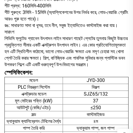
শীট প্রস্থ: 160মিমি-400মিমি
শীট পুরুত্ব: 3মিমি - 15মিমি (অ্যাপ্লিকেশনের উপর নির্ভর করে, লোড-বেয়ারিং গ্রেটিং
আরও পুরু হতে পারে)।
রঙ: সাধারণত সাদা বা ধূসর, তবে নীল, সবুজ ইত্যাদিতেও কাস্টমাইজ করা যায়।
সারাংশ
পিভিসি ফ্লুটেড প্যানেল উৎপাদন লাইন সাধারণ গাছেট প্লেটের তুলনায় কিছুটা উচ্চতর
প্রযুক্তিগত সীমার একটি এক্সট্রুশন উৎপাদন লাইন। এর কোর প্রতিযোগিতামূলকতা
হল এটি স্থিতিশীল কাঠামো, ভালো লোড-বেয়ারিং ক্ষমতা এবং মসৃণ চেহারা সহ খোলা
প্লেট তৈরি করার ক্ষমতা। শিল্প, বাণিজ্যিক এবং পাবলিক সুবিধার জন্য প্লাস্টিক ভবন
উপকরণ শিল্পে এটি একটি গুরুত্বপূর্ণ উপ-বিভাগের সরঞ্জাম।
স্পেসিফিকেশন:
মডেল
JYD-300
PLC নিয়ন্ত্রণ সিস্টেম
বিকল্প
এক্সট্রুডার মডেল
SJZ65/132
মূল মোটরের শক্তি (kW)
37
আউটপুট (কেজি/এইচ)
≤250
মল্ড
কাস্টমাইজড
ভ্যাকুয়াম ক্যালিব্রেশন টেবিলের দৈর্ঘ্য
৪ম
পাম্প তৈরি করি
ভ্যাকুয়াম পাম্প, জল পাম্প