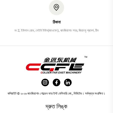
ঠিকানা
নং 2, ইউলান রোড, লেইউ টাউন(জাওফেং), ঝাংজিয়াগাং শহর, জিয়াংসু প্রদেশ, চীন
কপিরাইট © ২০২৬ জাংজিয়াগাং গোল্ডেন ফার ইস্ট মেশিনারি কো., লিমিটেড। সর্বস্বত্ব সংরক্ষিত।
দ্রুত লিঙ্ক