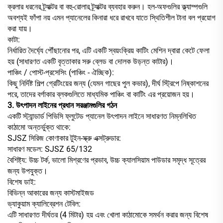
ক্রলার ধরনের ট্র্যাক্টর বা বহু-রোলার ট্র্যাক্টর ব্যবহার করুন। হল-অফগুলির ক্ল্যাম্পগুলি
অবশ্যই ফাঁপা নয় এমন প্যানেলের কিনারা ধরে রাখবে যাতে স্থিতিশীল টানা বল প্রয়োগ
করা যায়।
কাটা:
নির্ধারিত দৈর্ঘ্যে পৌঁছানোর পর, এটি একটি স্বয়ংক্রিয় কাটিং মেশিন দ্বারা কেটে ফেলা
হয় (সাধারণত একটি বৃত্তাকার সরু ব্লেড বা দোলক উড়ন্ত কাটার)।
পাঞ্চিং / পোস্ট-প্রসেসিং (পাঞ্চিং - ঐচ্ছিক):
কিছু নির্দিষ্ট শিল্প গ্রেটিংয়ের জন্য (যেমন গাছের পুল কভার), দীর্ঘ স্ট্রিপে নিষ্কাশনের
পরে, তাদের বর্গাকার ব্লকগুলিতে মাধ্যমিক পাঞ্চিং বা কাটিং এর প্রয়োজন হয়।
3. উৎপাদন লাইনের প্রধান সরঞ্জামগুলির গঠন
একটি স্ট্যান্ডার্ড পিভিসি ফ্লুটেড প্যানেল উৎপাদন লাইনে সাধারণত নিম্নলিখিত
কাঠামো অন্তর্ভুক্ত থাকে:
SJSZ সিরিজ কোণাকার টুইন-স্ক্রু এক্সট্রুডার:
সাধারণ মডেল: SJSZ 65/132
বৈশিষ্ট্য: উচ্চ টর্ক, ভালো মিশ্রণের প্রভাব, উচ্চ ক্যালসিয়াম পাউডার সমৃদ্ধ সূত্রের
জন্য উপযুক্ত।
বিশেষ ডাই:
বিভিন্ন আকারের জন্য কাস্টমাইজড
ভ্যাকুয়াম ক্যালিব্রেশন টেবিল:
এটি সাধারণত দীর্ঘতর (4 মিটার) হয় এবং খোলা কাঠামোকে সমর্থন করার জন্য বিশেষ