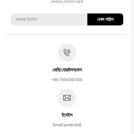
আপনাকে যোগাযোগ করবো
এখন পাঠান
মোবি/হোয়াটসঅ্যাপ
+86-15062507300
ইমেইল
[email protected]