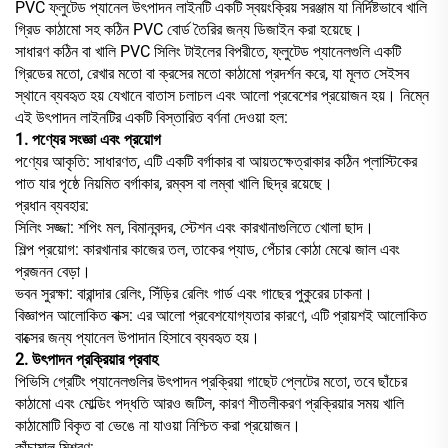
PVC ফ্লুটেড প্যানেল উৎপাদন লাইনটি একটি স্বয়ংক্রিয় সরঞ্জাম যা নির্দিষ্টভাবে খালি
গ্রিড কাঠামো সহ কঠিন PVC বোর্ড তৈরির জন্য ডিজাইন করা হয়েছে।
সাধারণ কঠিন বা খালি PVC সিলিং টাইলের বিপরীতে, ফ্লুটেড প্যানেলগুলি একটি
গ্রিডের মতো, রেখার মতো বা ক্রসের মতো কাঠামো প্রদর্শন করে, যা মূলত সেইসব
স্থানে ব্যবহৃত হয় যেখানে বাতাস চলাচল এবং আলো প্রবেশের প্রয়োজন হয়। নিম্নে
এই উৎপাদন লাইনটির একটি বিস্তারিত বর্ণনা দেওয়া হল:
1. পণ্যের সংজ্ঞা এবং প্রয়োগ
পণ্যের আকৃতি: সাধারণত, এটি একটি বর্গাকার বা আয়তক্ষেত্রাকার কঠিন প্লাস্টিকের
পাত যার পৃষ্ঠে নিয়মিত বর্গাকার, রম্বস বা লম্বা খালি ছিদ্র রয়েছে।
প্রধান ব্যবহার:
সিলিং সজ্জা: শপিং মল, বিমানবন্দর, স্টেশন এবং কারখানাগুলিতে খোলা ছাদ।
শিল্প প্রয়োগ: কারখানার কাজের তল, তাকের প্যাড, পেঁচার কোঠা মেঝে জাল এবং
প্রজনন বেড়া।
ভবন সুরক্ষা: বারান্দার রেলিং, সিঁড়ির রেলিং গার্ড এবং গাছের পুকুরের ঢাকনা।
বিজ্ঞাপন আলোকিত বাক্স: এর আলো প্রবেশযোগ্যতার কারণে, এটি প্রায়শই আলোকিত
বাক্সের জন্য প্যানেল উপাদান হিসাবে ব্যবহৃত হয়।
2. উৎপাদন প্রক্রিয়ার প্রবাহ
পিভিসি গ্রেটিং প্যানেলগুলির উৎপাদন প্রক্রিয়া গাছেট প্লেটের মতো, তবে ছাঁচের
কাঠামো এবং মোল্ডিং পদ্ধতি আরও জটিল, কারণ শীতলীকরণ প্রক্রিয়ার সময় খালি
কাঠামোটি বিকৃত বা ভেঙে না যাওয়া নিশ্চিত করা প্রয়োজন।
কাঁচামাল মিশ্রণ: