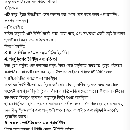
আকৃতির ডাই হেড সহ সজ্জিত থাকে।
হলিং-অফ:
এটি ভঙ্গুর গ্রিড রিবগুলিকে টেনে আলাদা করা থেকে রোধ করার জন্য এজ ক্ল্যাম্পিং
ফাংশন সম্পন্ন।
কাটিং মেশিন:
চাহিদা অনুযায়ী এটি নির্দিষ্ট দৈর্ঘ্যে কাটা যেতে পারে, এবং সাধারণত একটি বর্জ্য উপকরণ
পুনর্নবীকরণ যন্ত্র দিয়ে সজ্জিত থাকে।
মিশ্রণ ইউনিট:
SRL-Z সিরিজ হট এবং কোল্ড মিক্সিং ইউনিট।
4. প্রযুক্তিগত বৈশিষ্ট্য এবং কঠিনতা
উচ্চ-পূরণ ফর্মুলা: খরচ কমানোর জন্য, গ্রিড বোর্ড ফর্মুলাতে সাধারণত প্রচুর পরিমাণে
ক্যালসিয়াম কার্বনেট যোগ করা হয়। উৎপাদন লাইনের শক্তিশালী ফিডিং এবং
প্লাস্টিকাইজিং ক্ষমতা থাকা আবশ্যিক।
আকারের স্থিতিশীলতা: এর গ্রিড কাঠামোর কারণে, তাপীয় প্রসারণ এবং সংকোচন
সহজেই সামগ্রিক বিকৃতি (যেমন বাঁকা) এর দিকে নিয়ে যেতে পারে। উৎপাদন লাইনের
তাপমাত্রা নিয়ন্ত্রণ ব্যবস্থা অত্যন্ত নির্ভুল হওয়া আবশ্যিক।
ছাঁচের নির্ভুলতা: ছাঁচটি গ্রিডের সমানভাবে নির্ধারণ করে। যদি প্রবাহের হার অসম হয়,
তবে কিছু গ্রিড মোটা এবং অন্যগুলি পাতলা হবে, যা শক্তি এবং সৌন্দর্য উভয়কেই
প্রভাবিত করবে।
5. সাধারণ স্পেসিফিকেশন এবং প্যারামিটার
গ্রিড অ্যাপারচার: 10মিমি থেকে 50মিমি পর্যন্ত।