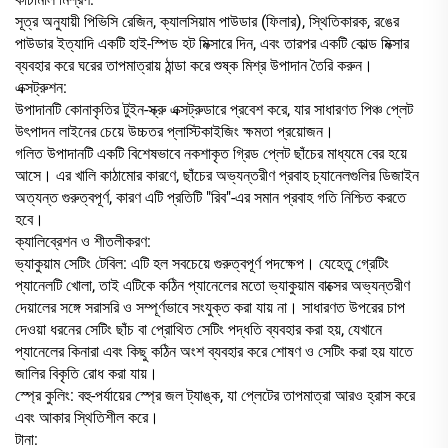
সূত্র অনুযায়ী পিভিসি রেজিন, ক্যালসিয়াম পাউডার (ফিলার), স্থিতিকারক, রঙের
পাউডার ইত্যাদি একটি হাই-স্পিড হট মিক্সারে দিন, এবং তারপর একটি কোল্ড মিক্সার
ব্যবহার করে ঘরের তাপমাত্রায় ঠান্ডা করে শুষ্ক মিশ্র উপাদান তৈরি করুন।
এক্সট্রুশন:
উপাদানটি কোনাকৃতির টুইন-স্ক্রু এক্সট্রুডারে প্রবেশ করে, যার সাধারণত পিঞ্চ প্লেট
উৎপাদন লাইনের চেয়ে উচ্চতর প্লাস্টিকাইজিং ক্ষমতা প্রয়োজন।
গলিত উপাদানটি একটি বিশেষভাবে নকশাকৃত গ্রিড প্লেট ছাঁচের মাধ্যমে বের হয়ে
আসে। এর খালি কাঠামোর কারণে, ছাঁচের অভ্যন্তরীণ প্রবাহ চ্যানেলগুলির ডিজাইন
অত্যন্ত গুরুত্বপূর্ণ, কারণ এটি প্রতিটি "রিব"-এর সমান প্রবাহ গতি নিশ্চিত করতে
হবে।
ক্যালিব্রেশন ও শীতলীকরণ:
ভ্যাকুয়াম সেটিং টেবিল: এটি হল সবচেয়ে গুরুত্বপূর্ণ পদক্ষেপ। যেহেতু গ্রেটিং
প্যানেলটি খোলা, তাই এটিকে কঠিন প্যানেলের মতো ভ্যাকুয়াম বাক্সের অভ্যন্তরীণ
দেয়ালের সঙ্গে সরাসরি ও সম্পূর্ণভাবে সংযুক্ত করা যায় না। সাধারণত উপরের চাপ
দেওয়া ধরনের সেটিং ছাঁচ বা প্রোথিত সেটিং পদ্ধতি ব্যবহার করা হয়, যেখানে
প্যানেলের কিনারা এবং কিছু কঠিন অংশ ব্যবহার করে শোষণ ও সেটিং করা হয় যাতে
জালির বিকৃতি রোধ করা যায়।
স্প্রে কুলিং: বহু-পর্যায়ের স্প্রে জল ট্যাঙ্ক, যা প্লেটের তাপমাত্রা আরও হ্রাস করে
এবং আকার স্থিতিশীল করে।
টানা: