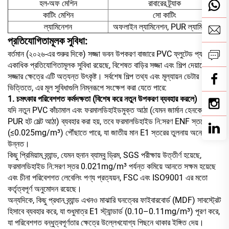
হল-অফ মেশিন
রাবারের ট্র্যাক
কাটিং মেশিন
সো কাটিং
ল্যামিনেশন
অফলাইন ল্যামিনেশন, PUR ল্যামিনেশন
প্রতিযোগিতামূলক সুবিধা:
বর্তমান (২০২৬-এর শুরুর দিকে) সজ্জা ভবন উপকরণ বাজারে PVC ফ্লুটেড প্যানেলের
একাধিক প্রতিযোগিতামূলক সুবিধা রয়েছে, বিশেষত বাড়ির সজ্জা এবং শিল্প দেয়ালের
সজ্জার ক্ষেত্রে এটি অত্যন্ত উৎকৃষ্ট। সর্বশেষ শিল্প তথ্য এবং মূল্যায়ন ডেটার
ভিত্তিতে, এর মূল সুবিধাগুলি নিম্নরূপে সংক্ষেপ করা যেতে পারে:
1. চমৎকার পরিবেশগত কর্মদক্ষতা (বিশেষ করে নতুন উপকরণ ব্যবহার করলে)
যদি নতুন PVC কাঁচামাল এবং ফরমালডিহাইডমুক্ত আঠা (যেমন জার্মান হেনকেল
PUR হট মেল্ট আঠা) ব্যবহার করা হয়, তবে ফরমালডিহাইড নি:সরণ ENF স্তরে
(≤0.025mg/m³) পৌঁছাতে পারে, যা জাতীয় মান E1 স্তরের তুলনায় অনেক বেশি
উন্নত।
কিছু প্রিমিয়াম ব্র্যান্ড, যেমন হুনান ব্যাম্বু ড্রিম, SGS পরীক্ষায় উত্তীর্ণ হয়েছে,
ফরমালডিহাইড নি:সরণ স্তর 0.021mg/m³ পর্যন্ত কমিয়ে আনতে সক্ষম হয়েছে
এবং চীনা পরিবেশগত লেবেলিং পণ্য প্রত্যয়ন, FSC এবং ISO9001 এর মতো
কর্তৃত্বপূর্ণ অনুমোদন রয়েছে।
অন্যদিকে, কিছু প্রধান ব্র্যান্ড এখনও মাঝারি ঘনত্বের ফাইবারবোর্ড (MDF) সাবস্ট্রেট
হিসাবে ব্যবহার করে, যা শুধুমাত্র E1 স্ট্যান্ডার্ড (0.10–0.11mg/m³) পূরণ করে,
যা পরিবেশগত বন্ধুত্বপূর্ণতার ক্ষেত্রে উল্লেখযোগ্য পিছনে থাকার ইঙ্গিত দেয়।