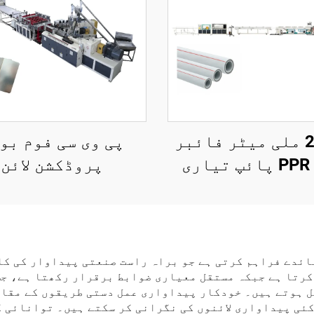
20-63 ملی میٹر فائبر
پی وی سی فوم بو
گلاس PPR پائپ تیاری
پروڈکشن لائن
لائن
ئدے فراہم کرتی ہے جو براہ راست صنعتی پیداوار کی کا
کرتا ہے جبکہ مستقل معیاری ضوابط برقرار رکھتا ہے، جس
ل ہوتے ہیں۔ خودکار پیداواری عمل دستی طریقوں کے مقاب
کئی پیداواری لائنوں کی نگرانی کر سکتے ہیں۔ توانائی ک