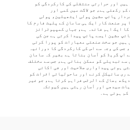
 ہیں اور حرارتی منتقلی کی کارکردگی کو
م رکھتی ہے، جو لاگت میں کمی اور
چردار پائپ مشین پولی ایتھیلین، پولی
 پر صنعت کار ایک ہی سامان کے پلیٹ فارم کا
کا ایک اہم فائدہ ہے، جہاں کمپیوٹرائز
ئپ مشین ایسے پائپ پیدا کرتی ہے جن کی
ہیں جو سخت صنعتی معیارات کو پورا کرتی
، جس کی وجہ سے اس کی کارکردگی کا دورانیہ
 اپ گریڈ کو آسان بناتا ہے بغیر کہ سامان
سے تبدیلی کو ممکن بناتی ہے، جس سے مختلف
تی ہوئی پیداواری صلاحیت اور فی اکائی
ے ری سائیکل کرنے اور ماحولیاتی اثرات کو
یکھ بھال کے الرٹس فراہم کرتا ہے، جو غیر
یات سیدھی اور آسان رہتی ہیں کیونکہ
کم ہوتی ہے۔