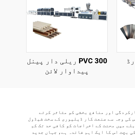
رڈ
300 PVC ریلی دار پینل
پیداوار لائن
رکردگی اور منافع بخشی کو متاثر کرتے
 کی وجہ سے صنعت کار ڈیلیوری کے سخت شیڈول
لے میں محنت کے اخراجات کو کافی حد تک کم
ی بچت اس کا ایک اہم فائدہ ہے، جہاں جدید