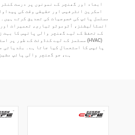
ابعاد اور گھنچر کے نمونوں پر درست کنٹرو
اسکرین انٹرفیس اور حقیقی وقت کی پیداوا
مسلسل پائپ کی خصوصیات کی تصدیق کرتے ہیں۔ 
انسٹالیشنز، آٹوموٹو تیاری، تعمیرات اور ب
کے تحفظ کے لیے گھنچر والی پائپس کا بہت ز
(HVAC) سسٹمز کے لیے کنڈوئٹ کے طور پر
پائپس کا استعمال کیا جاتا ہے۔ بلدیاتی من
ہے، جو گھنچر والی پائپ مشین