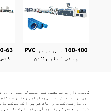
160-400 ملی میٹر PVC
پائپ تیاری لائن
گھنچردار پائپ مشین غیر معمولی پیداواری فا
ہیں۔ یہ سامان اعلیٰ پیداواری رفتار سے کام 
اور صارفین کی ضروریات کو پورا کرنے کے قاب
کرتا ہے، جس کی بنا پر آپریٹرز ایک وقت میں 