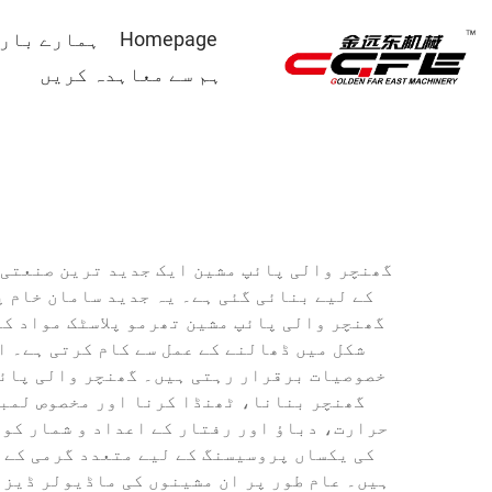
Homepage
ہمارے بارے
ہم سے معاہدہ کریں
گھنچر والی پائپ مشین ایک جدید ترین صنعتی 
کے لیے بنائی گئی ہے۔ یہ جدید سامان خام 
گھنچر والی پائپ مشین تھرمو پلاسٹک مواد کو
شکل میں ڈھالنے کے عمل سے کام کرتی ہے۔ 
خصوصیات برقرار رہتی ہیں۔ گھنچر والی پائپ
گھنچر بنانا، ٹھنڈا کرنا اور مخصوص لمبا
حرارت، دباؤ اور رفتار کے اعداد و شمار کو
کی یکساں پروسیسنگ کے لیے متعدد گرمی کے 
ہیں۔ عام طور پر ان مشینوں کی ماڈیولر ڈیزا