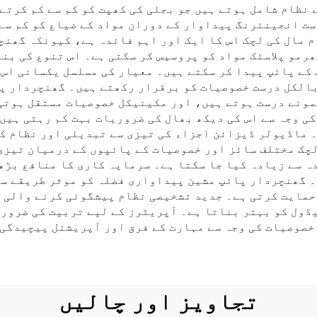
نظام شامل ہوتے ہیں جو بجلی کی کھپت کو کم سے کم کرتے
ت انجینئرنگ پیداوار کے دوران مواد کے ضیاع کو کم سے ک
 مال کی لچک اس کا ایک اور اہم فائدہ ہے، کیونکہ گھن
رمو پلاسٹک مواد کو پروسیس کر سکتی ہے۔ اس تنوع کی بنا
کے پائپ پیدا کر سکتے ہیں۔ معیار کی مسلسل یکسانی اس 
الکل درست خصوصیات کو برقرار رکھتے ہیں۔ گھنچردار پا
مونے درست ہوتے ہیں، اور مکینیکل خصوصیات مستقل ہوتی 
کی وجہ سے اس کی دیکھ بھال کی ضروریات بہت کم رہتی ہیں
۔ ماڈیولر ڈیزائن اجزاء کی تیزی سے تبدیلی اور نظام کے
چک مختلف سائز اور خصوصیات کے پائپوں کے درمیان تیزی 
ہ سے زیادہ کیا جا سکتا ہے۔ سرمایہ کاری کا منافع بڑھ
ے۔ گھنچردار پائپ مشین پیداواری فضلہ کو موثر طریقے س
حمایت کرتی ہے۔ جدید تشخیصی نظام پیشگوئی کرنے والی د
ڈول کو بہتر بناتا ہے۔ آپریٹرز کے لیے تربیت کی ضرور
صوصیات کی وجہ سے مہارت کے فرق اور آپریشنل پیچیدگی 
تجاویز اور چالیں