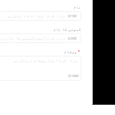
نام
0/100
کمپنی کا نام
0/200
پیغام
0/1000