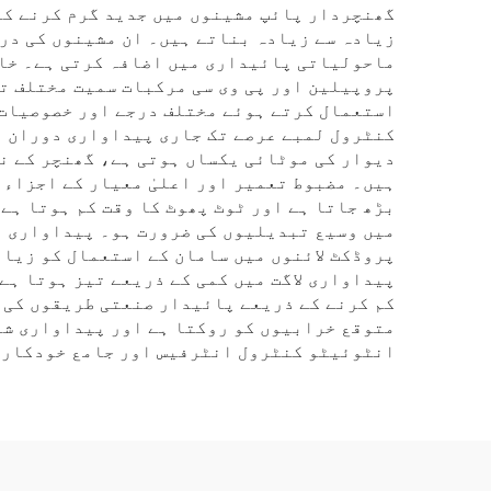
گھنچردار پائپ مشینوں میں جدید گرم کرنے کے 
زیادہ سے زیادہ بناتے ہیں۔ ان مشینوں کی درس
ماحولیاتی پائیداری میں اضافہ کرتی ہے۔ خام
پروپیلین اور پی وی سی مرکبات سمیت مختلف تھ
استعمال کرتے ہوئے مختلف درجے اور خصوصیات 
کنٹرول لمبے عرصے تک جاری پیداواری دوران ب
دیوار کی موٹائی یکساں ہوتی ہے، گھنچر کے ن
ہیں۔ مضبوط تعمیر اور اعلیٰ معیار کے اجزاء 
بڑھ جاتا ہے اور ٹوٹ پھوٹ کا وقت کم ہوتا ہے
میں وسیع تبدیلیوں کی ضرورت ہو۔ پیداواری ل
پروڈکٹ لائنوں میں سامان کے استعمال کو زیاد
پیداواری لاگت میں کمی کے ذریعے تیز ہوتا ہ
کم کرنے کے ذریعے پائیدار صنعتی طریقوں کی 
متوقع خرابیوں کو روکتا ہے اور پیداواری شی
انٹوئیٹو کنٹرول انٹرفیس اور جامع خودکار خ