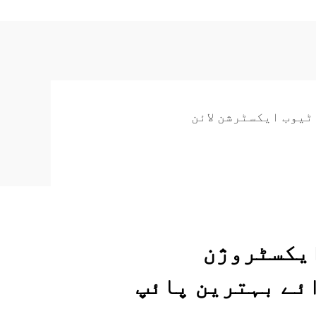
ٹیوب ایکسٹرشن لائن
ایکسٹروژن
ئے بہترین پائپ