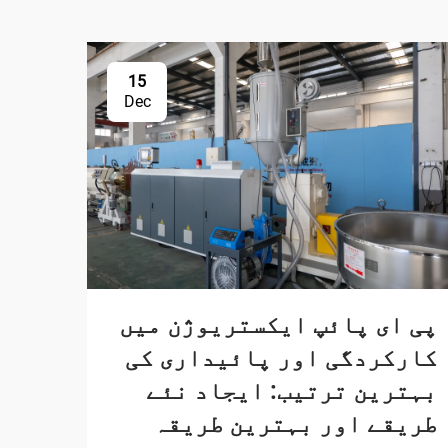
15
Dec
پی ای پائپ ایکستریوژن میں
کارکردگی اور پائیداری کی
بہترین ترتیب: ایجاد نئے
طریقے اور بہترین طریقہ