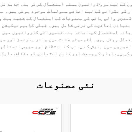
ل کے لیے سرو-ڈرائیون سسٹم استعمال کرتی ہے۔ جدید تری
ر کی نگرانی کے لیے اضافی سہولیات موجود ہوتی ہیں۔ مع
گھنچر والی پائپ کی مصنوعات کے استعمال کے شعبے بہت و
نیادی ڈھانچے کی ترقی شامل ہیں۔ ٹیلی کامیونیکیشن ک
یادہ استعمال کیا جاتا ہے۔ تعمیراتی کاروائیوں میں ی
 استعمال ہوتی ہیں۔ آٹوموٹو صنعت میں وائر ہارنسز اور س
صوبوں میں بارش کے پانی کے انتظام اور سروس انسٹالیش
 کی پیداوار کی وسعت اور قابل اعتمادی کو مختلف مارکی
نئی مصنوعات