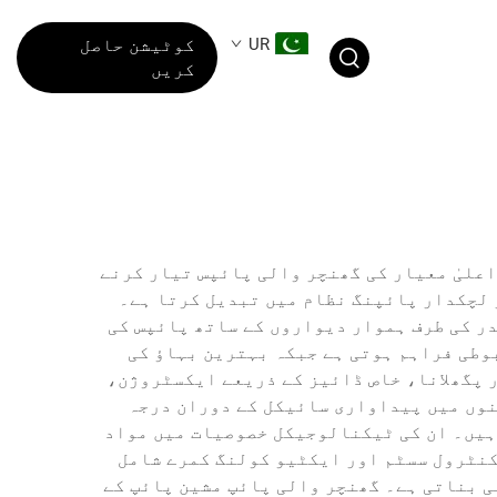
UR
کوٹیشن حاصل
کریں
علیٰ معیار کی گھنچر والی پائپس تیار کرنے
 لچکدار پائپنگ نظام میں تبدیل کرتا ہے۔
در کی طرف ہموار دیواروں کے ساتھ پائپس کی
وطی فراہم ہوتی ہے جبکہ بہترین بہاؤ کی
 پگھلانا، خاص ڈائیز کے ذریعے ایکسٹروژن،
نوں میں پیداواری سائیکل کے دوران درجہ
ہیں۔ ان کی ٹیکنالوجیکل خصوصیات میں مواد
کنٹرول سسٹم اور ایکٹیو کولنگ کمرے شامل
ی بناتی ہے۔ گھنچر والی پائپ مشین پائپ کے