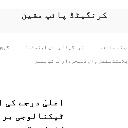
کرنگیٹڈ پائپ مشین
 کے سازندہ
کرنگیٹڈ پائپ ایکسٹرڈر
گیج 
پلاسٹک سنگل وال گھنچردار پائپ مشین
اعلیٰ درجے کی 
ٹیکنالوجی برا