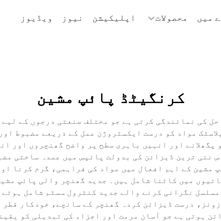
 میں
محصولات
اپلیکیشن
نیوز
ویڈیوز
کرنگیٹڈ پائپ مشین
حل کی نمائندگی کرتی ہے جو مختلف صنعتی درجوں کے لیے ا
پلاسٹک مواد کو درست ایکسٹروژن عمل کے ذریعے مضبوط اور
 پگھلانے اور انہیں باہری سطح پر واضح گھنچروں اور ان
اس نئی ترین ڈیزائن کی بدولت پائپس میں عمدہ ساختی مضب
 مشین کے اہم افعال میں مواد کی فراہمی، گرم کرنا اور
ئیوں میں کاٹنا شامل ہیں۔ جدید گھنچر والی پائپ مشی
 مسلسل نگرانی کرنے والے جدید کنٹرول سسٹم شامل ہوتے 
زونز، درست ڈیزائن کردہ گھنچر کے سانچے، خودکار قطر 
ئن ہوتی ہے جو آسان مرمت اور اجزاء کی تبدیلی کو یقین