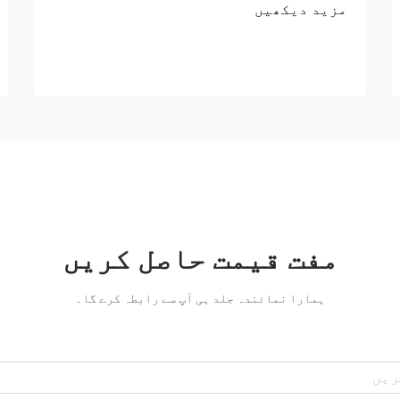
مزید دیکھیں
مفت قیمت حاصل کریں
ہمارا نمائندہ جلد ہی آپ سے رابطہ کرے گا۔