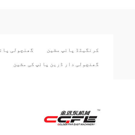
کرنگیٹڈ پائپ مشین
گھنچولی پائپ
گھنچولی دار ڈرین پائپ کی مشین