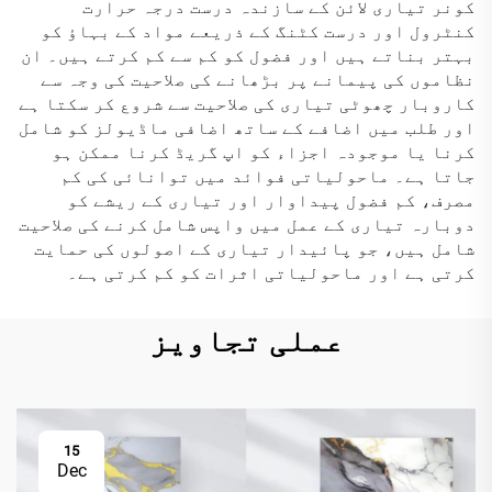
کونر تیاری لائن کے سازندہ درست درجہ حرارت
کنٹرول اور درست کٹنگ کے ذریعے مواد کے بہاؤ کو
بہتر بناتے ہیں اور فضول کو کم سے کم کرتے ہیں۔ ان
نظاموں کی پیمانے پر بڑھانے کی صلاحیت کی وجہ سے
کاروبار چھوٹی تیاری کی صلاحیت سے شروع کر سکتا ہے
اور طلب میں اضافے کے ساتھ اضافی ماڈیولز کو شامل
کرنا یا موجودہ اجزاء کو اپ گریڈ کرنا ممکن ہو
جاتا ہے۔ ماحولیاتی فوائد میں توانائی کی کم
مصرف، کم فضول پیداوار اور تیاری کے ریشے کو
دوبارہ تیاری کے عمل میں واپس شامل کرنے کی صلاحیت
شامل ہیں، جو پائیدار تیاری کے اصولوں کی حمایت
کرتی ہے اور ماحولیاتی اثرات کو کم کرتی ہے۔
عملی تجاویز
15
Dec