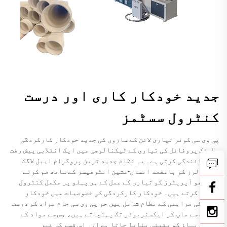
جدید خودکار کاری اور درست
کنٹرول سسٹمز
پی وی سی کونر تیاری لائن کے سازوں کی جدید خودکار کارکردگی
پلاسٹک پروفائل کی تیاری کے ٹیکنالوجی میں ایک انقلابی پیش رفت
کی نمائندگی کرتی ہے۔ یہ نظام جدید ترین پروگرام ایبل لاگک
کنٹرولرز کو بامقصد انسان-مشین انٹرفیسز کے ساتھ ضم کرتے
ہیں، جو آپریٹرز کو تیاری کے عمل کے ہر پہلو پر مکمل کنٹرول
فراہم کرتے ہیں۔ خودکار کارکردگی کی خصوصیات میں خودکار
مواد کی فراہمی کے نظام شامل ہیں جو پی وی سی خام مواد کو درست
طریقے سے ماپ کر ایکسٹریوڈر تک پہنچاتے ہیں، جس سے مواد کے
مستقل بہاؤ کو یقینی بنایا جاتا ہے اور اس قسم کی غیر