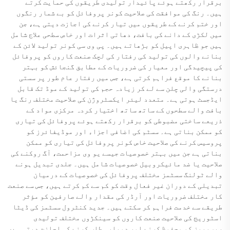
برقرار رکھتے ہوئے پائیدار تولیدی طریقوں کی حمایت کرتے
ہیں۔ رنگ کی موافقت کی صلاحیت کونر پروفائل کو بے شمار رنگوں
اور ختم کرنے کے طریقوں میں تیار کرنے کی اجازت دیتی ہے، جن
میں لکڑی کے دانے کی بافت، دھاتی اثرات اور خاص سطحی علاج شامل
ہیں جو ظاہری اپیل کو بڑھاتے ہیں۔ پی وی سی کونر تولید لائن کے
بنانے والوں کی تولید کی رفتار کی لچک صنعت کاروں کو پروفائل
کی پیچیدگی اور معیار کی ضروریات کے مطابق گنجائش کو بہتر
بنانے کا موقع فراہم کرتی ہے، جس میں رفتار عام طور پر سستی
درستگی والی چلن سے لے کر زیادہ حجم کی تولید کے موڈ تک قابل
ایڈجسٹ ہوتی ہے۔ متعدد لیئر ایکسٹروژن کی صلاحیت مختلف رنگ یا
بافت والے سطحوں کے ساتھ ساتھ اختیار کردہ مرکزی مواد کے
ذریعے ساختی مضبوطی کو برقرار رکھتے ہوئے پروفائل کی تیاری
کو ممکن بناتی ہے۔ سسٹم کی اضافی اجزاء اور موڈیفائرز کو
پروسیس کرنے کی صلاحیت خاص کونر پروفائل کی تیاری کو ممکن
بناتی ہے جن میں بہتر خصوصیات جیسے یو وی مزاحمت، آگ روکنے کی
صلاحیت یا ضد مائیکروبیل خصوصیات شامل ہیں۔ جلدی تبدیل ہونے
والے ٹولنگ سسٹمز مختلف پروفائل کی خصوصیات کے درمیان
تبدیلی کے دوران غیر فعال وقت کو کم سے کم کرتے ہیں، جس سے صنعت
کار مختلف ضروریات اور آرڈر کی مقدار والے صارفین کو مؤثر
طریقے سے خدمت فراہم کر سکتے ہیں۔ جدید کنٹرول سسٹمز کی ڈیٹا
اسٹوریج کی صلاحیت صنعت کاروں کو سینکڑوں مختلف تولیدی
ریسیپیز کو محفوظ کرنے اور دوبارہ طلب کرنے کی اجازت دیتی ہے،