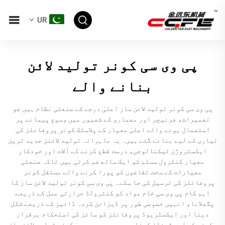
UR
پی وی سی کونر تولید لائن
بنانے والے
پی وی سی کونر تولید لائن ساز اعلیٰ درجے کے صنعتی نظام ہیں جو
تعمیرات، فرنیچر اور معماری کے شعبوں میں وسیع پیمانے پر
استعمال ہونے والے اعلیٰ معیار کے پلاسٹک کونر پروفائلز کی
تیاری کے لیے بنائے گئے ہیں۔ یہ ماہرانہ تولید لائنز جدید ترین
ایکسٹروژن ٹیکنالوجی، درست قطع کرنے کے آلات اور خودکار
معیار کنٹرول سسٹم کو ایک ساتھ ضم کرتی ہیں تاکہ صنعتی
معیارات کے سخت تقاضوں کو پورا کرنے والے مستقل کونر
پروفائلز کی ترسیل کی جا سکے۔ پی وی سی کونر تولید لائن ساز کا
اہم کام پی وی سی خام مواد کو کنٹرولڈ حرارتی عمل کے ذریعے
پگھلانا، انہیں خصوصی طور پر ڈیزائن کردہ ڈائیز کے ذریعے شکل
دینا اور ایکسٹریوڈ پروفائلز کو سائز کی استحکام برقرار
رکھنے کے لیے ٹھنڈا کرنا ہے۔ جدید پی وی سی کونر تولید لائن ساز