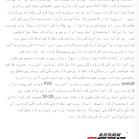
استعمال کے الگ الگ نمونوں کے بارے میں حقیقی وقت کی ریٹرو
فیڈ فراہم کرتے ہیں اور مزید بہتری کے مواقع کی نشاندہی کرتے
ہیں۔ ان پیداوار لائنوں کا ماڈیولر ڈیزائن صنعت کاروں کو کم
طلب کے دوران صرف ضروری اجزاء ہی چلانے کی اجازت دیتا ہے، جس سے
توانائی کا استعمال اصل پیداواری ضروریات کے مطابق تنظیم
شدہ ہو جاتا ہے۔ حرارت کی بازیافت کے نظام کولنگ کے عمل سے
ضائع ہونے والی حرارت کو جمع کرتے ہیں اور اسے داخل ہونے والے
مواد کو پہلے سے گرم کرنے یا پروسیسنگ کے درجہ حرارت کو
برقرار رکھنے کے لیے دوبارہ موڑ دیتے ہیں، جس سے مجموعی طور
پر توانائی کی کارکردگی میں قابلِ ذکر بہتری آتی ہے۔ جدید طاقت
کے فیکٹر کی درستگی کے نظام برقی کارکردگی کو بہترین سطح پر
یقینی بناتے ہیں، جس سے طلب کے چارجز میں کمی آتی ہے اور ب
overall بجلی کی معیار میں بہتری آتی ہے۔ PVC کونے کی پیداوار
لائن سازوں کا توانائی کے لحاظ سے موثر ڈیزائن عام طور پر
روایتی تیاری کے طریقوں کے مقابلے میں 20-30 فیصد کم توانائی
کے استعمال کا نتیجہ دیتا ہے، جو نظام کی کارکردگی کے دوران
قابلِ ذکر لاگت کی بچت کا باعث بنتا ہے اور تیاری کے عمل کے
ماحولیاتی اثرات کو کم کرتا ہے۔