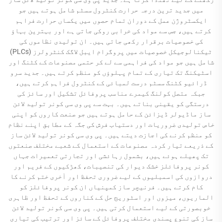
میں جدید ترین درجہ حرارت کنٹرول سسٹم شامل ہوتے ہیں جو
ایکسٹروژن عمل کے دوران تمام حصوں میں یکساں حرارت فراہم
کرتے ہیں، جس سے مواد کی خرابی روکی جاتی ہے اور بہترین بہاؤ
کی خصوصیات برقرار رکھی جاتی ہیں۔ ان تولیدی نظاموں کی
ٹیکنالوجیکل خصوصیات میں پروگرام ایبل لاگک کنٹرولرز (PLCs)
شامل ہیں جو مواد کی فراہمی سے لے کر حتمی مصنوعات کے کٹنگ اور
اسٹیکنگ تک تیاری کے تمام پہلوؤں کو منظم کرتے ہیں۔ جدید سرو
ڈرائیو کٹنگ سسٹم درست لمبائی کے کنٹرول فراہم کرتے ہیں،
جبکہ متصل کولنگ کیمرے مناسب پروفائل تشکیل اور سائز کی
درستگی کو یقینی بناتے ہیں۔ بہت سے پی وی سی کونر تولید لائن
ساز ماڈیولر ڈیزائن کے حامل ہوتے ہیں جو صنعت کاروں کو اپنی
خاص تولیدی ضروریات اور دستیاب فرش کی جگہ کے مطابق اپنے نظام
کو منظم کرنے کی اجازت دیتے ہیں۔ پی وی سی کونر تولید لائن ساز
کے ذریعے تیار کردہ مصنوعات کے استعمال کے شعبے مختلف صنعتوں
تک پھیلے ہوئے ہیں، بشمول رہائشی اور تجارتی تعمیرات جہاں
کونر پروفائلز خشک دیوار کی تنصیبات، کھڑکیوں کے فریم اور
دروازوں کی اسمبلیوں کے لیے ضروری تحفظ اور آخری ختم کرنے کا
کام کرتے ہیں۔ فرنیچر ساز کمپنیاں ان کونر پروفائلز کو
الماریوں، میزوں اور اسٹوریج حل کے کناروں کے تحفظ اور ظاہری
خوبصورتی کے لیے استعمال کرتی ہیں۔ پی وی سی کونر تولید لائن
ساز کی تنوع پسندی مختلف پروفائل کے سائز اور ترتیب کی تیاری