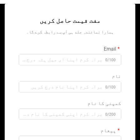
مفت قیمت حاصل کریں
ہمارا نمائندہ جلد ہی آپ سے رابطہ کرے گا۔
Email
0/100
نام
0/100
کمپنی کا نام
0/200
پیغام