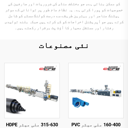
کو ممکن بناتی ہے، جو مختلف منڈی کی ضروریات اور صارفین کی
خصوصیات کو پورا کرتی ہے۔ یہ نظام عام طور پر توانائی کے موثر
ہیٹنگ عناصر اور بہترین طریقے سے درست کولنگ سسٹم کو شامل
کرتے ہیں جو آپریشنل اخراجات کو کم کرتے ہیں جبکہ بلند تولیدی
رفتار اور مستقل معیار کا آؤٹ پٹ برقرار رکھتے ہیں۔
نئی مصنوعات
160-400 ملی میٹر PVC
315-630 ملی میٹر HDPE