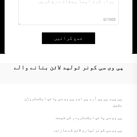
0/1000
جمع کرائیں
پی وی سی کونر تولید لائن بنانے والے
پی پی، پی پی آر، پی ای، پی وی سی پائپ ایکسٹروژن
مشین
پی وی سی پائپ ایکسٹرودر کی قیمت
پی وی سی کونر تیاری لائن کے سازندہ