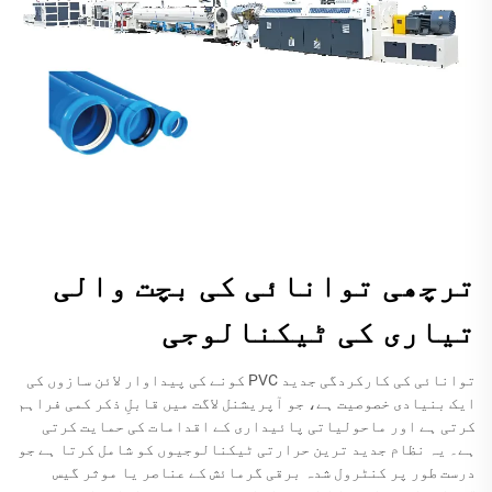
ترچھی توانائی کی بچت والی
تیاری کی ٹیکنالوجی
توانائی کی کارکردگی جدید PVC کونے کی پیداوار لائن سازوں کی
ایک بنیادی خصوصیت ہے، جو آپریشنل لاگت میں قابلِ ذکر کمی فراہم
کرتی ہے اور ماحولیاتی پائیداری کے اقدامات کی حمایت کرتی
ہے۔ یہ نظام جدید ترین حرارتی ٹیکنالوجیوں کو شامل کرتا ہے جو
درست طور پر کنٹرول شدہ برقی گرمائش کے عناصر یا موثر گیس