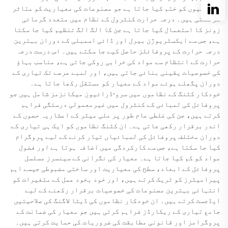
یکسانیوں کو ختم کیا جاتا ہے جو مصنوعات کی معیاریت کو متاثر
کر سکتی ہیں۔ درجہ حرارت کنٹرول کے نظام میں متعدد گرمائی
زونز کا استعمال کیا جاتا ہے جن کا الگ الگ تنظیم کیا جا سکتا
ہے، جس سے ایکسٹریوژن بیرل اور ڈائی اسمبلی کے دوران بہترین
درجہ حرارت کے پروفائلز حاصل کیے جا سکتے ہیں۔ اس درست درجہ
حرارت کے انتظام سے مواد کی خرابی روکی جاتی ہے، مناسب بہاؤ
کی خصوصیات یقینی بنائی جاتی ہیں، اور لمبے عرصے تک تیاری کے
دوران پگھلے ہوئے مواد کے معیار کو مستقل رکھا جاتا ہے۔
خودکار کٹنگ کے نظاموں میں سرو-ڈرائیون میکانزمز شامل ہیں جو
پروفائل کی لمبائی کے کنٹرول میں غیرمعمولی درستگی فراہم
کرتے ہیں، جن کی غلطی عام طور پر ملی میٹر کے اعشاریہ حصوں کے
اندر برقرار رکھی جاتی ہے۔ ان کٹنگ نظاموں کو ایک ہی تیاری کے
دوران مختلف پروفائل کی لمبائیاں تیار کرنے کے لیے پروگرام
کیا جا سکتا ہے، جس سے کارکردگی میں اضافہ ہوتا ہے اور فضول
مواد کو کم کیا جاتا ہے۔ معیار کی نگرانی کے سینسرز مسلسل
پروفائل کے ابعاد، سطح کی معیاریت اور ساختی مضبوطی جیسے اہم
پیرامیٹرز کو ٹریک کرتے ہیں، اور خود بخود عمل کے متغیرات کو
انتہائی بہترین مصنوعات کی خصوصیات برقرار رکھنے کے لیے
ایڈجسٹ کرتے ہیں۔ ان خودکار نظاموں کی ڈیٹا لاگنگ کی صلاحیتیں
جامع تیاری کے ریکارڈز فراہم کرتی ہیں جو معیار کی ضمانت کے
پروگرامز اور قانونی مطابقت کی ضروریات کی حمایت کرتی ہیں۔