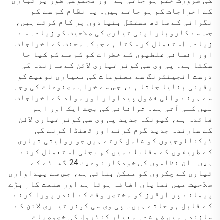
کی ضرورت ختم ہو جاتی ہے اور مجموعی طور پر تیاری
کے اخراجات کم ہو جاتے ہیں۔ یہ نظام کم سے کم
نگرانی کے ساتھ مستقل بنیادوں پر کام کرتے ہیں،
جس سے کاروبار اپنی تیاری کی صلاحیت کو زیادہ سے
زیادہ استعمال کر سکتا ہے جبکہ محنت کے اخراجات
اور انسانی غلطیوں کے خطرات کو کم سے کم کیا جا
سکتا ہے۔ پی وی سی کونر تیاری لائن کے سازندہ کی
درست انجینئرنگ سے مصنوعات کی معیاری نوعیت کو
یقینی بنایا جاتا ہے، جس سے خراب مصنوعات کی وجہ
سے ہونے والی فضول پیداوار اور مواد کے اخراجات
میں کمی آتی ہے۔ توانائی کی بچت ایک اور اہم
فائدہ ہے، کیونکہ جدید پی وی سی کونر تیاری لائن
کے سازندہ جدید گرم کرنے اور ٹھنڈا کرنے کی
ٹیکنالوجیوں کو شامل کرتے ہیں جو روایتی تیاری
کے طریقوں کے مقابلے میں کم بجلی استعمال کرتے
ہیں۔ ان نظاموں کی خودکار نوعیت 24 گھنٹے کے
تیاری کے چکروں کو ممکن بناتی ہے، جس سے پیداواری
صلاحیت میں نمایاں اضافہ ہوتا ہے اور صنعت کار بڑے
پیمانے پر آرڈرز کو مختصر وقت کے اندر پورا کرنے
کے قابل ہو جاتے ہیں۔ پی وی سی کونر تیاری لائن کے
سازندہ میں ضم شدہ معیار کنٹرول کی خصوصیات