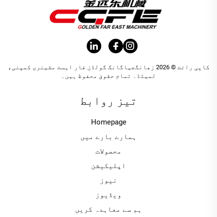
کاپی رائٹ © 2026 زھانگجیاگانگ گولڈن فار ایسٹ مشینری کمپنی،
لمیٹڈ۔ تمام حقوق محفوظ ہیں۔
تیز روابط
Homepage
ہمارے بارے میں
محصولات
اپلیکیشن
نیوز
ویڈیوز
ہم سے معاہدہ کریں