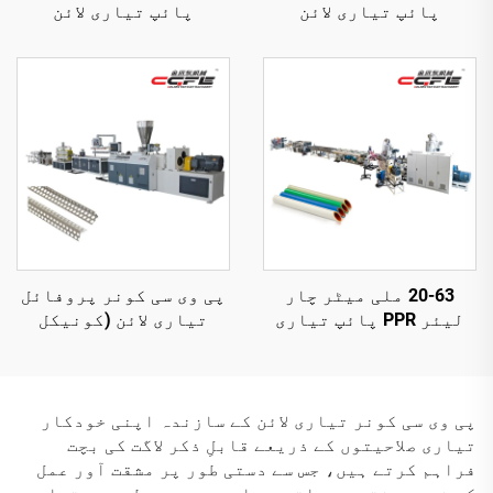
پائپ تیاری لائن
پائپ تیاری لائن
20-63 ملی میٹر چار
پی وی سی کونر پروفائل
لیئر PPR پائپ تیاری
تیاری لائن (کونیکل
لائن
ٹوئن سکریو)
پی وی سی کونر تیاری لائن کے سازندہ اپنی خودکار
تیاری صلاحیتوں کے ذریعے قابلِ ذکر لاگت کی بچت
فراہم کرتے ہیں، جس سے دستی طور پر مشقت آور عمل