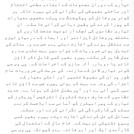
تیاری کے دوران مصنوعات کے ابعاد، سطحی اختتام
اور ساختی مضبوطی کی نگرانی کرتی ہیں، تاکہ ہر
کونر پروفائل کو پیکیجنگ سے پہلے مخصوص معیارات
کو پورا کرنے کی یقین دہانی کرائی جا سکے۔ ان
تیاری نظاموں کی لچکدار نوعیت صنعت کاروں کو
مختلف پروفائل ڈیزائنز اور ابعاد کے درمیان تیزی
سے منتقل ہونے کی اجازت دیتی ہے، جس سے وہ منڈی کی
تبدیل ہوتی ضروریات کے جواب میں بہت جلدی سے ردِ
عمل ظاہر کر سکتے ہیں، بغیر کسی قابلِ ذکر ڈاؤن
ٹائم یا دوبارہ آلہ سازی کے اخراجات کے۔ پی وی سی
کونر تیاری لائن کے سازندہ کی مرمت کی ضروریات عام
طور پر ان کی مضبوط تعمیر اور اعلیٰ معیار کے
اجزاء کی وجہ سے بہت کم ہوتی ہیں، جس سے ڈاؤن ٹائم
میں کمی آتی ہے اور آپریشنل خلل کم ہوتا ہے۔ جدید
نظاموں کے صارف دوست کنٹرول انٹرفیس آپریٹرز کو
تیاری کے پیرامیٹرز کو آسانی سے ایڈجسٹ کرنے،
سسٹم کی کارکردگی کی نگرانی کرنے اور ممکنہ
مسائل کو حل کرنے کی اجازت دیتے ہیں، بغیر کسی
وسیع تکنیکی تربیت کے۔ خام مال کے استعمال کی
کارآمدی ایک اور اہم فائدہ ہے، کیونکہ پی وی سی