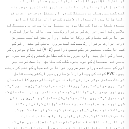
گرمائش کے نظاموں کا استعمال کرتے ہیں، جو توانائی کے
استعمال کو کم سے کم کرنے کے لیے بہترین انداز میں درجہ بند
کیے گئے ہیں جبکہ پروسیسنگ کے دوران مستقل درجہ حرارت برقرار
رکھا جاتا ہے۔ ان پیداوار لائنوں کی حرارتی عزل کا ڈیزائن
متعدد طبقاتی عزل کے نظاموں پر مشتمل ہوتا ہے جو پروسیسنگ کے
علاقوں کے اندر حرارت کو برقرار رکھتا ہے، تاکہ ماحول کے گرد
توانائی کے نقصان کو روکا جا سکے اور آپریشن کے لیے بہترین
درجہ حرارت برقرار رکھنے کے لیے ضروری بجلی کی مقدار کو کم
کیا جا سکے۔ متغیر فریکوئنسی ڈرائیو (VFD) کے نظام موٹروں کی
رفتار کو اصل پیداواری ضروریات کے مطابق کنٹرول کرتے ہیں، جو
بجلی کے استعمال کو خود بخود طلب کے مطابق ایڈجسٹ کرتے ہیں
اور کم طلب کے دوران غیر ضروری توانائی کے ضیاع کو ختم کر دیتے
ہیں۔ PVC کونے کی پیداوار لائن سازوں میں ایکثریت سے شامل
کولنگ سسٹمز موثر حرارتی تبادلہ کی ٹیکنالوجیوں کا استعمال
کرتے ہیں جو ایکسٹریوڈ پروفائلز سے حرارت کو تیزی سے دور کرتے
ہیں اور اس حرارتی توانائی کو سسٹم کے اندر دوبارہ استعمال کے
لیے وصول کرتے ہیں۔ واٹر سرکولیشن سسٹمز کو بہترین بہاؤ کی
شرح اور درجہ حرارت کے فرق کے ساتھ ڈیزائن کیا گیا ہے تاکہ
پمپنگ کے لیے بجلی کی ضروریات کو کم سے کم کیا جا سکے جبکہ
مناسب کولنگ کارکردگی کو یقینی بنایا جا سکے۔ اسمارٹ
توانائی کے انتظام کے نظام تمام سسٹم کے اجزاء میں بجلی کے
استعمال کی مسلسل نگرانی کرتے ہیں، جو آپریٹرز کو توانائی کے