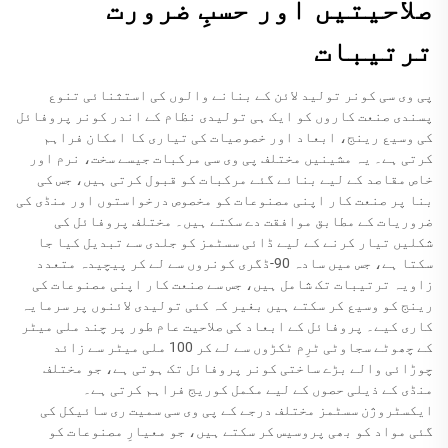
صلاحیتیں اور حسبِ ضرورت
ترتیبات
پی وی سی کونر تولید لائن کے بنانے والوں کی استثنائی تنوع
پسندی صنعت کاروں کو ایک ہی تولیدی نظام کے اندر کونر پروفائل
کی وسیع رینج، ابعاد اور خصوصیات کی تیاری کا امکان فراہم
کرتی ہے۔ یہ مشینیں مختلف پی وی سی مرکبات جیسے سخت، نرم اور
خاص مقاصد کے لیے بنائے گئے مرکبات کو قبول کرتی ہیں، جس کی
بنا پر صنعت کار اپنی مصنوعات کو مخصوص درخواستوں اور منڈی کی
ضروریات کے مطابق موافقت دے سکتے ہیں۔ مختلف پروفائل کی
شکلیں تیار کرنے کے لیے ڈائی سسٹمز کو جلدی سے تبدیل کیا جا
سکتا ہے، جس میں سادہ 90-ڈگری کونروں سے لے کر پیچیدہ متعدد
زاویہ ترتیبات تک شامل ہیں، جس سے صنعت کار اپنی مصنوعات کی
رینج کو وسیع کر سکتے ہیں بغیر کہ کئی تولیدی لائنوں پر سرمایہ
کاری کیے۔ پروفائل کے ابعاد کی صلاحیت عام طور پر چند ملی میٹر
کے چھوٹے سجاوٹی ٹرِم ٹکڑوں سے لے کر 100 ملی میٹر سے زائد
چوڑائی والے بڑے ساختی کونر پروفائل تک ہوتی ہے، جو مختلف
منڈی کے ذیلی حصوں کے لیے مکمل کوریج فراہم کرتی ہے۔
ایکسٹروژن سسٹمز مختلف درجے کے پی وی سی سمیت ری سائیکل کی
گئی مواد کو بھی پروسیس کر سکتے ہیں، جو معیارِ مصنوعات کو