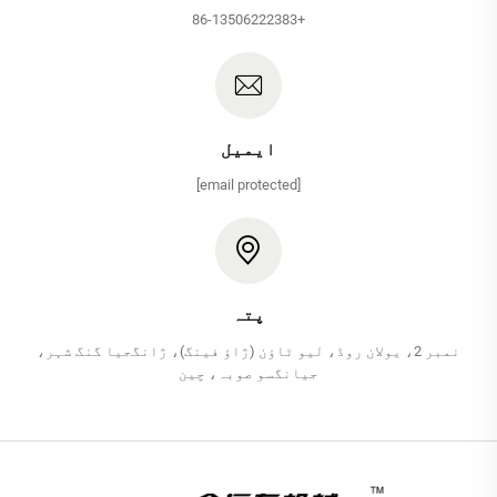
+86-13506222383
ایمیل
[email protected]
پتہ
نمبر 2، یولان روڈ، لیو ٹاؤن (ژاؤ فینگ)، ژانگجیا گنگ شہر،
جیانگسو صوبہ، چین