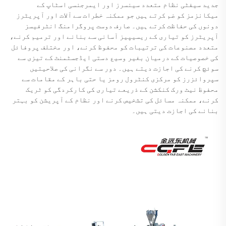
جدید سیفٹی نظام متعدد سینسرز اور ایمرجنسی اسٹاپ کے
میکانزمز کو ضم کرتے ہیں جو ممکنہ خطرات سے آلات اور آپریٹرز
دونوں کی حفاظت کرتے ہیں۔ صارف دوست پروگرامنگ انٹرفیسز
آپریٹرز کو تیاری کے ریسیپیز آسانی سے بنانے اور ترمیم کرنے،
متعدد مصنوعات کی ترتیبات کو محفوظ کرنے، اور مختلف پروفائل
کی خصوصیات کے درمیان بغیر وسیع دستی ایڈجسٹمنٹ کے تیزی سے
سوئچ کرنے کی اجازت دیتے ہیں۔ دور سے نگرانی کی صلاحیتیں
سپروائزرز کو مرکزی کنٹرول رومز یا حتی باہر کے مقامات سے
محفوظ نیٹ ورک کنکشن کے ذریعے تیاری کی کارکردگی کو ٹریک
کرنے، ممکنہ مسائل کی تشخیص کرنے اور نظام کے آپریشن کو بہتر
بنانے کی اجازت دیتی ہیں۔