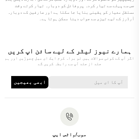
جس سے پہلے سے تیار کردہ پروفائل کو دوبارہ تیار کرتے وقت
مستقل معیار کو یقینی بنایا جا سکتا ہے اور صارفین کے دوبارہ
آرڈرز کے لیے تیزی سے جواب دینا ممکن ہوتا ہے۔
ہمارے نیوز لیٹر کے لیے سائن اپ کریں
اگر آپ کے کوئی سوالات ہیں تو براہ کرم ایک ای میل چھوڑیں اور ہم
جلد از جلد آپ سے رابطہ کریں گے
ابھی بھیجیں
موب/واٹس ایپ