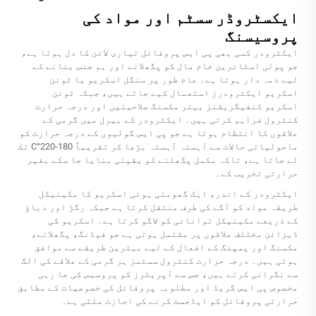
ایکسٹروڈر سسٹم اور مواد کی
پروسیسنگ
ایکٹرودر کسی بھی پی ایس پروفائل تیاری لائن کا دل ہوتا ہے،
جو پولی اسٹائرین خام مال کو پگھلانے اور ہم جنس بنانے کے
لیے ذمہ دار ہوتا ہے۔ عام طور پر سنگل اسکریو یا ٹوئن
اسکریو ایکٹرودرز استعمال کیے جاتے ہیں، جبکہ ٹوئن
اسکریو کنفیگریشنز بہتر مکسنگ صلاحیتیں اور درجہ حرارت
کنٹرول فراہم کرتی ہیں۔ ایکٹرودر کے بیرل میں گرمی کے
علاقوں کا انتظام ہوتا ہے جو پی ایس گولیوں کے درجہ حرارت کو
ماحولیاتی حالات سے آہستہ آہستہ بڑھا کر تقریباً 180-220°C تک
لے جاتا ہے، تاکہ مکمل پگھلنے کو یقینی بنایا جا سکے بغیر
حرارتی تخریب کے۔
ایکٹرودر کے اندر، ایک گھومتی ہوئی اسکریو کا مکینیکل
طریقہ مواد کو آگے کی طرف منتقل کرتا ہے جبکہ رگڑ اور دباؤ
کے ذریعے مکینیکل توانائی کو لاگو کرتا ہے۔ اسکریو کی
ڈیزائن مختلف علاقوں پر مشتمل ہوتی ہے جو فیڈنگ، پگھلانے،
مکسنگ اور پمپنگ کے افعال کے لیے بہترین طریقے سے موافق
ہوتی ہیں۔ درجہ حرارت کنٹرول سسٹمز ہر گرمی کے علاقے کی الگ
سے نگرانی کرتے ہیں، جس سے آپریٹرز کو پروسیس کی جا رہی
مخصوص پی ایس گریڈ اور مطلوبہ پروفائل کی خصوصیات کے مطابق
حرارتی پروفائل کو ایڈجسٹ کرنے کی اجازت ملتی ہے۔