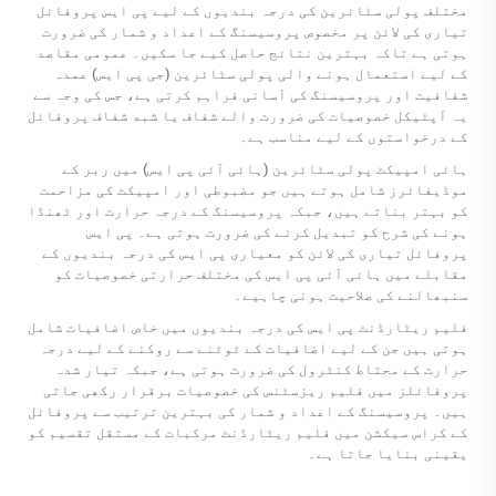
مختلف پولی سٹائرین کی درجہ بندیوں کے لیے پی ایس پروفائل
تیاری کی لائن پر مخصوص پروسیسنگ کے اعداد و شمار کی ضرورت
ہوتی ہے تاکہ بہترین نتائج حاصل کیے جا سکیں۔ عمومی مقاصد
کے لیے استعمال ہونے والی پولی سٹائرین (جی پی ایس) عمدہ
شفافیت اور پروسیسنگ کی آسانی فراہم کرتی ہے، جس کی وجہ سے
یہ آپٹیکل خصوصیات کی ضرورت والے شفاف یا شبه شفاف پروفائل
کے درخواستوں کے لیے مناسب ہے۔
ہائی امپیکٹ پولی سٹائرین (ہائی آئی پی ایس) میں ربر کے
موڈیفائرز شامل ہوتے ہیں جو مضبوطی اور امپیکٹ کی مزاحمت
کو بہتر بناتے ہیں، جبکہ پروسیسنگ کے درجہ حرارت اور ٹھنڈا
ہونے کی شرح کو تبدیل کرنے کی ضرورت ہوتی ہے۔ پی ایس
پروفائل تیاری کی لائن کو معیاری پی ایس کی درجہ بندیوں کے
مقابلے میں ہائی آئی پی ایس کی مختلف حرارتی خصوصیات کو
سنبھالنے کی صلاحیت ہونی چاہیے۔
فلیم ریٹارڈنٹ پی ایس کی درجہ بندیوں میں خاص اضافیات شامل
ہوتی ہیں جن کے لیے اضافیات کے ٹوٹنے سے روکنے کے لیے درجہ
حرارت کے محتاط کنٹرول کی ضرورت ہوتی ہے، جبکہ تیار شدہ
پروفائلز میں فلیم ریزسٹنس کی خصوصیات برقرار رکھی جاتی
ہیں۔ پروسیسنگ کے اعداد و شمار کی بہترین ترتیب سے پروفائل
کے کراس سیکشن میں فلیم ریٹارڈنٹ مرکبات کے مستقل تقسیم کو
یقینی بنایا جاتا ہے۔