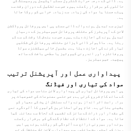
ہے۔ ڈائی کے درجہ حرارت کنٹرول سسٹم آپٹیمل پروسیسنگ کی
حالتوں کو برقرار رکھتے ہیں، جس سے تشکیل کے دوران وقت سے
پہلے جمنا یا مواد کی زیادہ سے زیادہ خرابی کو روکا جاتا
ہے۔
تیزی سے تبدیل ہونے والے ڈائی سسٹم پی ایس پروفائل پروڈکشن
لائن کے آپریٹرز کو مختلف پروفائل جیومیٹریز کے درمیان
تبدیل ہونے کی اجازت دیتے ہیں، جس سے بندش کا وقت کم سے کم
رہتا ہے۔ ماڈیولر ڈائی ڈیزائن مختلف پروفائل کی شکلیں
تیار کرنے کی اجازت دیتا ہے، بشمول خالی سیکشنز، سولڈ
پروفائلز، اور اندرونی کیووٹیز یا سطحی بافت کے ساتھ
پیچیدہ جیومیٹریز۔
پیداواری عمل اور آپریشنل ترتیب
مواد کی تیاری اور فیڈنگ
پی ایس پروفائل تیاری کی پیداواری لائن مناسب مواد کی تیاری
کے ساتھ کام شروع کرتی ہے، جو حتمی مصنوعات کی خصوصیات پر
براہ راست اثر انداز ہونے والے مستقل ان پٹ کی معیار کو
یقینی بناتی ہے۔ خام پولی اسٹائرین گولیوں کا آلودگی، نمی
کی مقدار اور ذرات کے سائز کے تقسیم کے لحاظ سے معائنہ کیا
جاتا ہے۔ مواد کے انتظام کے نظام گندگی کو برقرار رکھتے
ہوئے اور بیرونی ذرائع سے آلودگی کو روکتے ہوئے پی ایس
ریزن کو اسٹوریج سائلوں سے پیداواری لائن تک منتقل کرتے