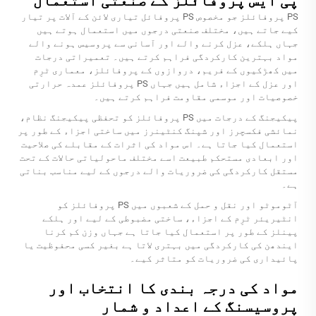
پی ایس پروفائلز کے صنعتی استعمال
PS پروفائلز جو مخصوص PS پروفائل تیاری لائن کے آلات پر تیار
کیے جاتے ہیں، مختلف صنعتی درجوں میں استعمال ہوتے ہیں
جہاں ہلکے، عزل کرنے والے اور آسانی سے پروسیس ہونے والے
مواد بہترین کارکردگی فراہم کرتے ہیں۔ تعمیراتی درجات
میں کھڑکیوں کے فریم، دروازوں کے پروفائلز، معماری ٹرِم
اور عزل کے اجزاء شامل ہیں جہاں PS پروفائلز عمدہ حرارتی
خصوصیات اور موسمی مقاومت فراہم کرتے ہیں۔
پیکیجنگ کے درجات میں PS پروفائلز کو تحفظی پیکیجنگ نظام،
نمائشی فکسچرز اور شپنگ کنٹینرز میں ساختی اجزاء کے طور پر
استعمال کیا جاتا ہے۔ اس مواد کی اثرات کے مقابلے کی صلاحیت
اور ابعادی مستحکم طبیعت اسے مختلف ماحولیاتی حالات کے تحت
مستقل کارکردگی کی ضروریات والے درجوں کے لیے مناسب بناتی
ہے۔
آٹوموٹو اور نقل و حمل کے شعبوں میں PS پروفائلز کو
انٹیریئر ٹرِم کے اجزاء، ساختی مضبوطی کے لیے اور ہلکے
پینلز کے طور پر استعمال کیا جاتا ہے جہاں وزن کم کرنا
ایندھن کی کارکردگی میں بہتری لاتا ہے بغیر کسی محفوظیت یا
پائیداری کی ضروریات کو متاثر کیے۔
مواد کی درجہ بندی کا انتخاب اور
پروسیسنگ کے اعداد و شمار