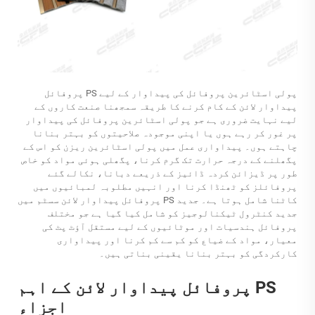
پولی اسٹائرین پروفائل کی پیداوار کے لیے PS پروفائل
پیداوار لائن کے کام کرنے کا طریقہ سمجھنا صنعت کاروں کے
لیے نہایت ضروری ہے جو پولی اسٹائرین پروفائل کی پیداوار
پر غور کر رہے ہوں یا اپنی موجودہ صلاحیتوں کو بہتر بنانا
چاہتے ہوں۔ پیداواری عمل میں پولی اسٹائرین ریزن کو اس کے
پگھلنے کے درجہ حرارت تک گرم کرنا، پگھلی ہوئی مواد کو خاص
طور پر ڈیزائن کردہ ڈائیز کے ذریعے دبانا، نکالے گئے
پروفائلز کو ٹھنڈا کرنا اور انہیں مطلوبہ لمبائیوں میں
کاٹنا شامل ہوتا ہے۔ جدید PS پروفائل پیداوار لائن سسٹم میں
جدید کنٹرول ٹیکنالوجیز کو شامل کیا گیا ہے جو مختلف
پروفائل ہندسیات اور موٹائیوں کے لیے مستقل آؤٹ پٹ کی
معیار، مواد کے ضیاع کو کم سے کم کرنا اور پیداواری
کارکردگی کو بہتر بنانا یقینی بناتی ہیں۔
PS پروفائل پیداوار لائن کے اہم
اجزاء