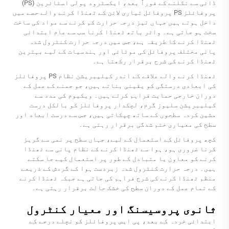
ڈائی سے نکلنے کے فوراً بعد، ایکسٹرود پولی اسٹائرین (PS)
پروفائلز PS پروفائل تیاری لائن کے ٹھنڈا کرنے والے حصے میں
داخل ہوتے ہیں جہاں تیز درجہ حرارت کم کرنے سے مواد کی ساخت
سخت ہو جاتی ہے۔ واٹر باتھ ٹھنڈا کرنا سب سے عام ابتدائی
ٹھنڈا کرنے کا طریقہ ہے، جس میں درجہ حرارت کنٹرول شدہ
پانی مختلف پروفائل کی موٹائی اور ہندسیات کے لیے بہترین
ٹھنڈا کرنے کی شرح برقرار رکھتا ہے۔
ٹھنڈا کرنے والے علاقے کے اندر کیلیبریشن نظام PS پروفائلز
کی ابعادی درستگی کو یقینی بناتے ہیں، جو جمنے کے عمل کے
دوران خارجی حمایت فراہم کرتے ہیں۔ ویکیوم کی مدد سے
کیلیبریشن سلیوز گرم، لچکدار پروفائلز کو بالکل درست
مشین کردہ سطحوں کے ساتھ چپکاتی ہیں، جس سے درست ابعاد اور
سطح کی معیاری ختم شدگی برقرار رہتی ہے۔
کچھ پروفائل کے استعمال کے لیے، جہاں سطح پر نمی سے گریز
کرنا ضروری ہو، ہوا سے ٹھنڈا کرنے کے نظام پانی سے ٹھنڈا
کرنے کو معاون یا متبادل کے طور پر استعمال کیے جا سکتے
ہیں۔ درجہ حرارت کنٹرول شدہ زبردست ہوا کے گردش کے ذریعے
منظم ٹھنڈا کرنے کی شرح فراہم کی جاتی ہے جبکہ ٹھنڈا کرنے
کے تمام عمل کے دوران سطح کی خشک حالت برقرار رہتی ہے۔
ثانوی پروسیسنگ اور معیار کنٹرول
ابتدائی خردہ کے بعد، پی ایس پروفائلز کو نچلے درجے کے