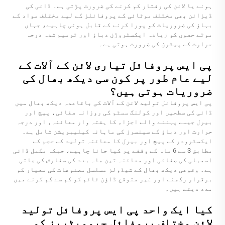
ہونے یا لائن کی رفتار کم کرنے کی ضرورت پڑتی ہے۔ ڈائی کی
ڈیزائن بھی مختلف موٹائی کے پروفائلز کے لیے مختلف مواد کے
بہاؤ کی ضروریات کو پورا کرنے کے قابل ہونی چاہیے، جہاں
موٹے حصوں کو زیادہ ایکسٹروژن دباؤ اور ترمیم شدہ درجہ
حرارت کے پیٹرن کی ضرورت ہوتی ہے۔
پی ایس پروفائل تیاری لائن کے آلات کے
لیے عام طور پر کون سی دیکھ بھال کی
ضروریات ہوتی ہیں؟
پی ایس پروفائل تولید لائن کے آلات کی باقاعدہ دیکھ بھال میں
ڈائی کی سطحیں اور کولنگ سسٹم کی روزانہ صفائی، پیچ اور
بیرل جیسے پہننے والے اجزاء کا ہفتہ وار معائنہ، اور درجہ
حرارت اور دباؤ کے سینسرز کی ماہانہ کیلیبریشن شامل ہے۔
ایکسٹرودر کے پیچ اور بیرل کا معائنہ تولید کے حجم کے
مطابق 3 سے 6 ماہ کے وقفے پر کیا جانا چاہیے، جبکہ مکمل ڈائی
اسمبلی کی صفائی اور معائنہ تین ماہ بعد کی سفارش کی جاتی
ہے۔ وقوعی دیکھ بھال کے شیڈولز مسلسل مصنوعات کی معیار کو
برقرار رکھنے اور غیر متوقع ڈاؤن ٹائم کو کم سے کم کرنے میں
مدد دیتے ہیں۔
کیا ایک واحد پی ایس پروفائل تولید
لائن مختلف پروفائل جیومیٹریز کو