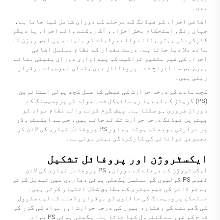
ہیں۔
اضافی اجزاء کو فیڈنگ کے مرحلے کے دوران شامل کیا جاتا ہے،
جہاں رنگ، استحکام بخش اجزاء، آگ روکنے والے اجزاء یا دیگر
کارکردگی بہتر بنانے والے مرکبات کو بنیادی پی ایس ریزن کے
ساتھ ملا دیا جاتا ہے۔ درست مقدار کے نظام مسلسل اضافی
اجزاء کی غیر متغیر تراکیب کو پیداواری دوران یقینی بناتے
ہیں، جس سے اخراج شدہ پروفائلز میں یکساں خصوصیات برقرار
رہتی ہیں۔
کچے مادے کی درجہ حرارت کی ضبطی کا عمل کچھ پولی اسٹائرین
(PS) گریڈز کے لیے یا ری سائیکل شدہ مواد کی پروسیسنگ کے
دوران ضروری ہو سکتا ہے۔ پیش گرم کرنے والے نظام مواد کو
بہترین فیڈنگ درجہ حرارت تک لے جاتے ہیں، جس سے ایکسٹروڈر
پر حرارتی بوجھ کم ہوتا ہے اور PS پروفائل تیاری کی لائن کی
مجموعی توانائی کی کارکردگی بہتر ہوتی ہے۔
ایکسٹروژن اور پروفائل تشکیل
ایکسٹروژن کے مرحلے کے دوران، PS پروفائل تیاری کی لائن
ٹھوس PS گولیوں کو مسلسل پگھلی ہوئی دھاروں میں تبدیل کرتی
ہے جو ڈائی کی جیومیٹری کے مطابق شکل اختیار کرتی ہیں۔
مستحکم پروسیسنگ کی حالتوں کو برقرار رکھنے کے لیے سکرول
کی گھومنے کی رفتار، بیرل کی درجہ حرارت اور مواد کی گزر کی
شرح کو غور سے کنٹرول کیا جاتا ہے۔ پگھلی ہوئی PS مواد