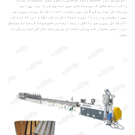
والے درست شکل کے پروفائلز میں تبدیل کرتا ہے۔ پی ایس
پروفائل تیاری کی لائن میں متعدد اجزاء شامل ہوتے ہیں، جن
میں ایکسٹرودرز، ڈائیز، ٹھنڈا کرنے کے نظام اور کاٹنے کے
آلے شامل ہیں، جو بالکل درست ابعادی خصوصیات کے ساتھ مستقل
اور اعلیٰ معیار کے پولی اسٹائرین پروفائلز کی تیاری کرتے
ہیں۔