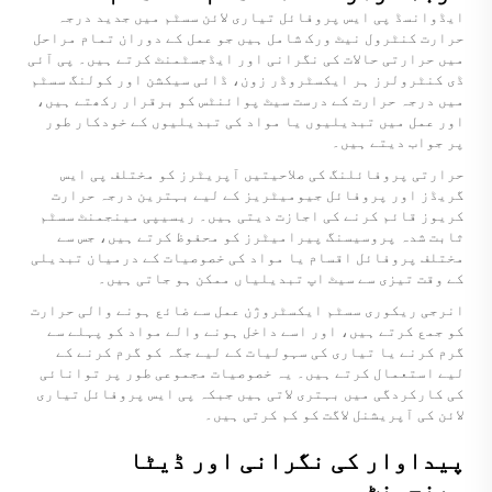
ایڈوانسڈ پی ایس پروفائل تیاری لائن سسٹم میں جدید درجہ
حرارت کنٹرول نیٹ ورک شامل ہیں جو عمل کے دوران تمام مراحل
میں حرارتی حالات کی نگرانی اور ایڈجسٹمنٹ کرتے ہیں۔ پی آئی
ڈی کنٹرولرز ہر ایکسٹروڈر زون، ڈائی سیکشن اور کولنگ سسٹم
میں درجہ حرارت کے درست سیٹ پوائنٹس کو برقرار رکھتے ہیں،
اور عمل میں تبدیلیوں یا مواد کی تبدیلیوں کے خودکار طور
پر جواب دیتے ہیں۔
حرارتی پروفائلنگ کی صلاحیتیں آپریٹرز کو مختلف پی ایس
گریڈز اور پروفائل جیومیٹریز کے لیے بہترین درجہ حرارت
کریوز قائم کرنے کی اجازت دیتی ہیں۔ ریسیپی مینجمنٹ سسٹم
ثابت شدہ پروسیسنگ پیرامیٹرز کو محفوظ کرتے ہیں، جس سے
مختلف پروفائل اقسام یا مواد کی خصوصیات کے درمیان تبدیلی
کے وقت تیزی سے سیٹ اپ تبدیلیاں ممکن ہو جاتی ہیں۔
انرجی ریکوری سسٹم ایکسٹروژن عمل سے ضائع ہونے والی حرارت
کو جمع کرتے ہیں، اور اسے داخل ہونے والے مواد کو پہلے سے
گرم کرنے یا تیاری کی سہولیات کے لیے جگہ کو گرم کرنے کے
لیے استعمال کرتے ہیں۔ یہ خصوصیات مجموعی طور پر توانائی
کی کارکردگی میں بہتری لاتی ہیں جبکہ پی ایس پروفائل تیاری
لائن کی آپریشنل لاگت کو کم کرتی ہیں۔
پیداوار کی نگرانی اور ڈیٹا
مینجمنٹ