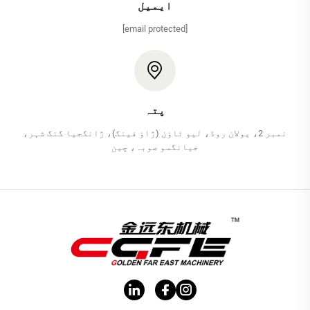
ایمیل
[email protected]
پتہ
نمبر 2، یولان روڈ، لیو ٹاؤن (ژاؤ فینگ)، ژانگجیا گنگ شہر،
جیانگسو صوبہ، چین