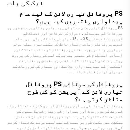
فیک کی بات
PS پروفائل تیاری لائن کے لیے عام
پیداواری رفتاریں کیا ہیں؟
PS پروفائل تیاری لائن سسٹم کی پیداواری رفتاریں عام طور پر
پروفائل کی پیچیدگی، دیوار کی موٹائی اور ٹھنڈک کی
ضروریات کے مطابق 0.5 سے 15 میٹر فی منٹ تک ہوتی ہیں۔ سادہ
ٹھوس پروفائلز زیادہ رفتار حاصل کر سکتے ہیں، جبکہ موٹی
دیواروں والے پیچیدہ خالی پروفائلز کو مناسب ٹھنڈک اور
ابعادی استحکام کو یقینی بنانے کے لیے کم رفتار کی ضرورت
ہوتی ہے۔ لائن کی رفتار کا انتخاب ہر مخصوص پروفائل کے
استعمال کے لیے پیداواری صلاحیت اور معیار کی ضروریات کے
درمیان توازن قائم کرتا ہے۔
پروفائل کی موٹائی PS پروفائل
تیاری لائن کے آپریشن کو کس طرح
متاثر کرتی ہے؟
پروفائل کی موٹائی پی ایس پروفائل تیاری لائن کے ٹھنڈا ہونے
کے وقت کی ضروریات اور پیداوار کی رفتار کی صلاحیتوں کو
کافی حد تک متاثر کرتی ہے۔ موٹے پروفائلز کو ان کے مکمل
سیکشن میں مکمل طور پر جمنے کے لیے لمبے عرصے تک ٹھنڈا کرنے
کی ضرورت ہوتی ہے، جس کی وجہ سے ٹھنڈا کرنے کے زون لمبے