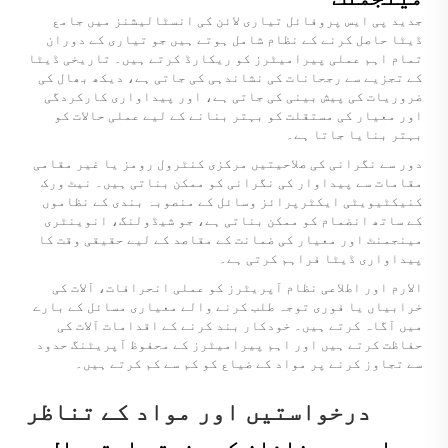
جدید پی ایس پروفائل تیاری لائن کی انسٹالیشنز میں جامع
ڈیٹا حاصل کرنے کے نظام شامل ہوتے ہیں جو تیاری کے دوران
تمام اہم عملی پیرامیٹرز کو ریکارڈ کرتے ہیں۔ تاریخی ڈیٹا
کے تجزیے سے رجحانات کی نشاندہی کی جاتی ہے، دیکھ بھال کی
ضروریات کی پیش بینی کی جاتی ہے، اور پیداواری کارکردگی
اور معیار کی مستقلت کو بہتر بنانے کے لیے عملی حالات کو
بہتر بنایا جاتا ہے۔
دور سے نگرانی کی صلاحیتیں مرکزی کنٹرول رومز یا غیر مقامی
مقامات سے پیداوار کی نگرانی کو ممکن بناتی ہیں۔ نیٹ ورک
کنیکٹیویٹی ایکٹرپرائز وسائل کے منصوبہ بندی کے نظاموں
کے ساتھ انضمام کو ممکن بناتی ہے، جو شیڈولنگ، انوینٹری
مینجمنٹ اور معیار کی ضمانت کے مقاصد کے لیے حقیقی وقت کا
پیداواری ڈیٹا فراہم کرتی ہے۔
الارم اور اطلاعی نظام آپریٹرز کو عملی انحرافات، آلات کی
خرابیاں یا فوری توجہ طلب کرنے والے معیاری مسائل کے بارے
میں آگاہ کرتے ہیں۔ خودکار بند کرنے کے اقدامات آلات کی
حفاظت کرتے ہیں اور اہم پیرامیٹرز کے محفوظ آپریٹنگ حدود
سے تجاوز کرنے پر مواد کے ضیاع کو کم سے کم کرتے ہیں۔
درخواستیں اور مواد کے تناظر