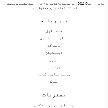
کاپی رائٹ © 2026 زھانگجیاگانگ گولڈن فار ایسٹ مشینری کمپنی،
لمیٹڈ۔ تمام حقوق محفوظ ہیں۔
تیز روابط
صفحہ اول
ہمارے بارے میں
محصولات
اپلیکیشن
نیوز
ویڈیوز
ہم سے معاہدہ کریں
بلوگ
مصنوعات
پلاسٹک پائپ تولید لائن