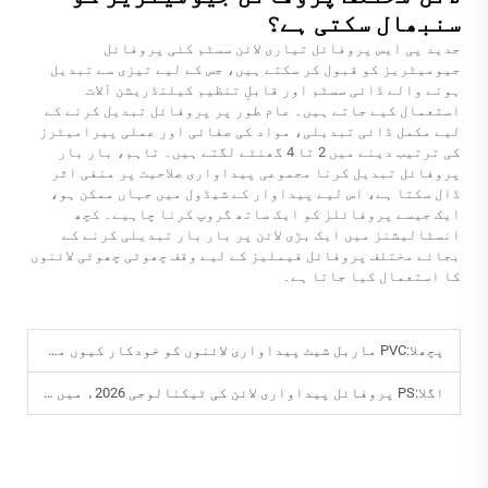
سنبھال سکتی ہے؟
جدید پی ایس پروفائل تیاری لائن سسٹم کئی پروفائل
جیومیٹریز کو قبول کر سکتے ہیں، جس کے لیے تیزی سے تبدیل
ہونے والے ڈائی سسٹم اور قابلِ تنظیم کیلنڈریشن آلات
استعمال کیے جاتے ہیں۔ عام طور پر پروفائل تبدیل کرنے کے
لیے مکمل ڈائی تبدیلی، مواد کی صفائی اور عملی پیرامیٹرز
کی ترتیب دینے میں 2 تا 4 گھنٹے لگتے ہیں۔ تاہم، بار بار
پروفائل تبدیل کرنا مجموعی پیداواری صلاحیت پر منفی اثر
ڈال سکتا ہے، اس لیے پیداوار کے شیڈول میں جہاں ممکن ہو،
ایک جیسے پروفائلز کو ایک ساتھ گروپ کرنا چاہیے۔ کچھ
انسٹالیشنز میں ایک بڑی لائن پر بار بار تبدیلی کرنے کے
بجائے مختلف پروفائل فیملیز کے لیے وقف چھوٹی چھوٹی لائنوں
کا استعمال کیا جاتا ہے۔
پچھلا:
PVC ماربل شیٹ پیداواری لائنوں کو خودکار کیوں منتخب کریں؟
اگلا:
PS پروفائل پیداواری لائن کی ٹیکنالوجی 2026ء میں کیسے ترقی کر رہی ہے؟