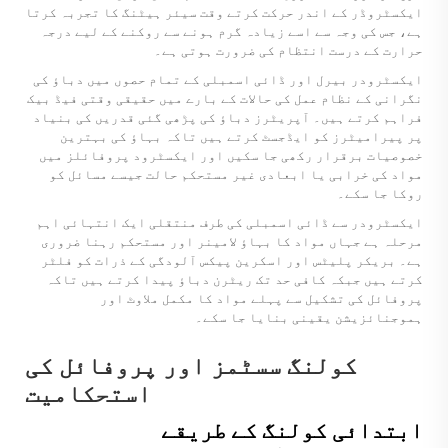
ایکسٹروڈر کے اندر حرکت کرتے وقت سیئر ہیٹنگ کا تجربہ کرتا
ہے، جس کی وجہ سے اسے زیادہ گرم ہونے سے روکنے کے لیے درجہ
حرارت کے درست انتظام کی ضرورت ہوتی ہے۔
ایکسٹرودر بیرل اور ڈائی اسمبلی کے تمام حصوں میں دباؤ کی
نگرانی کے نظام عمل کی حالات کے بارے میں حقیقی وقتی فیڈ بیک
فراہم کرتے ہیں۔ آپریٹرز دباؤ کی پڑھی گئی قدریں کی بنیاد
پر پیرامیٹرز کو ایڈجسٹ کرتے ہیں تاکہ بہاؤ کی بہترین
خصوصیات برقرار رکھی جا سکیں اور ایکسٹرود پروفائلز میں
مواد کی خرابی یا ابعادی غیر مستحکم حالت جیسے مسائل کو
روکا جا سکے۔
ایکسٹرودر سے ڈائی اسمبلی کی طرف منتقلی ایک انتہائی اہم
مرحلہ ہے جہاں مواد کا بہاؤ لامینر اور مستحکم رہنا ضروری
ہے۔ بریکر پلیٹس اور اسکرین پیکس آلودگی کے ذرات کو فلٹر
کرتے ہیں جبکہ کافی حد تک ریٹرن دباؤ پیدا کرتے ہیں تاکہ
پروفائل کی تشکیل سے پہلے مواد کا مکمل ملاوٹ اور
ہموجنائزیشن یقینی بنایا جا سکے۔
کولنگ سسٹمز اور پروفائل کی
استحکامیت
ابتدائی کولنگ کے طریقے