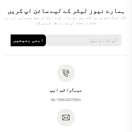
ہمارے نیوز لیٹر کے لیے سائن اپ کریں
اگر آپ کے کوئی سوالات ہیں تو براہ کرم ایک ای میل چھوڑیں اور ہم
جلد از جلد آپ سے رابطہ کریں گے
ابھی بھیجیں
موب/واٹس ایپ
+86-15062507300