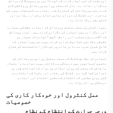
آپریشنز کے لیے تیار کرنے کے لیے ثانوی پروسیسنگ کے مراحل
سے گزارا جاتا ہے۔ ہال آف سسٹم پی ایس پروفائل پروڈکشن لائن
کے ذریعے پروفائلز کو کنٹرول شدہ رفتار سے کھینچتے ہیں، جس
سے خردہ اور کٹنگ کے دوران مناسب تناؤ برقرار رہتا ہے اور
ڈسٹورشن روکا جاتا ہے۔
معیار کنٹرول سسٹم مسلسل پروفائل کے ابعاد، سطح کی معیار،
اور دیگر اہم پیرامیٹرز کی نگرانی کرتے ہیں۔ لیزر پیمائش
کے آلات، ویژن سسٹم، اور رابطہ گیج اُتپادن کے معیار پر
حقیقی وقت میں فیڈ بیک فراہم کرتے ہیں، جو پیرامیٹرز کے
قابلِ قبول حدود سے باہر جانے پر خودکار ایڈجسٹمنٹ کو فعال
کرتے ہیں۔
لمبائی کے مطابق کٹنگ کے سسٹم مسلسل پی ایس پروفائلز کو
مخصوص لمبائیوں میں درستگی سے کاٹتے ہیں، جہاں ساوا بلیڈز
یا چاقو کے سسٹم کو پولی اسٹائرین مواد کے لیے خاص طور پر
ڈیزائن کیا گیا ہے۔ کٹنگ کی رفتار اور بلیڈ کے انتخاب سے
کٹی ہوئی سطحوں کے اختتام کے سطحی اختتام اور ابعادی
درستگی پر اثر پڑتا ہے۔
عمل کنٹرول اور خودکار کاری کی
خصوصیات
درجہ حرارت کے انتظام کے نظام