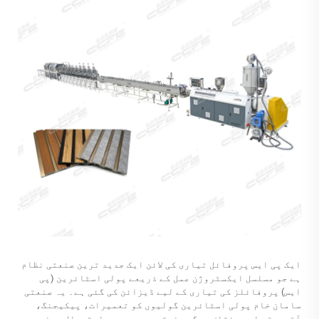
ایک پی ایس پروفائل تیاری کی لائن ایک جدید ترین صنعتی نظام
ہے جو مسلسل ایکسٹروژن عمل کے ذریعے پولی اسٹائرین (پی
ایس) پروفائلز کی تیاری کے لیے ڈیزائن کی گئی ہے۔ یہ صنعتی
سامان خام پولی اسٹائرین گولیوں کو تعمیرات، پیکیجنگ،
آٹوموٹو اور مختلف دیگر صنعتی درجوں میں استعمال ہونے