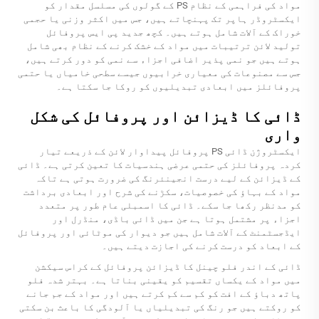
مواد کی فراہمی کے نظام PS کے گولوں کی مسلسل مقدار کو
ایکسٹروڈر ہاپر تک پہنچاتے ہیں، جس میں اکثر وزنی یا حجمی
خوراک کے آلات شامل ہوتے ہیں۔ کچھ جدید
پی ایس پروفائل
تولید لائن
ترتیبات میں مواد کے خشک کرنے کے نظام بھی شامل
ہوتے ہیں جو نمی پذیر اضافی اجزاء سے نمی کو دور کرتے ہیں،
جس سے مصنوعات کی معیاری خرابیوں جیسے سطحی خامیاں یا حتمی
پروفائلز میں ابعادی تبدیلیوں کو روکا جا سکتا ہے۔
ڈائی کا ڈیزائن اور پروفائل کی شکل
واری
ایکسٹروژن ڈائی PS پروفائل پیداوار لائن کے ذریعے تیار
کردہ پروفائلز کی حتمی عرضی ہندسیات کا تعین کرتی ہے۔ ڈائی
کے ڈیزائن کے لیے درست انجینئرنگ کی ضرورت ہوتی ہے تاکہ
مواد کے بہاؤ کی خصوصیات، سکڑنے کی شرح اور ابعادی برداشت
کو مدنظر رکھا جا سکے۔ ڈائی کا اسمبلی عام طور پر متعدد
اجزاء پر مشتمل ہوتا ہے جن میں ڈائی باڈی، منڈرل اور
ایڈجسٹمنٹ کے آلات شامل ہیں جو دیوار کی موٹائی اور پروفائل
کے ابعاد کو درست کرنے کی اجازت دیتے ہیں۔
ڈائی کے اندر فلو چینل کا ڈیزائن پروفائل کے کراس سیکشن
میں مواد کے یکساں تقسیم کو یقینی بناتا ہے۔ بہتر شدہ فلو
پاتھ دباؤ کے افت کو کم سے کم کرتے ہیں اور مواد کے جم جانے
کو روکتے ہیں جو رنگ کی تبدیلیاں یا آلودگی کا باعث بن سکتی