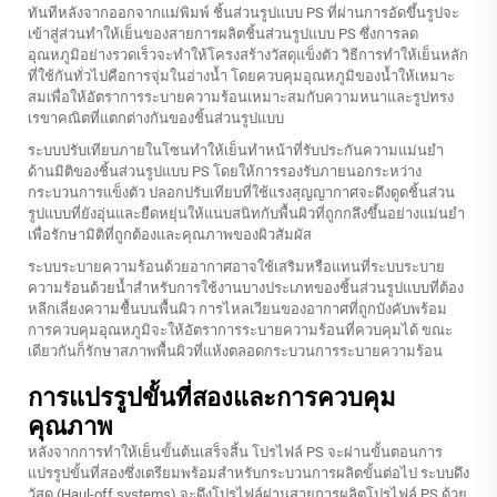
ทันทีหลังจากออกจากแม่พิมพ์ ชิ้นส่วนรูปแบบ PS ที่ผ่านการอัดขึ้นรูปจะ
เข้าสู่ส่วนทำให้เย็นของสายการผลิตชิ้นส่วนรูปแบบ PS ซึ่งการลด
อุณหภูมิอย่างรวดเร็วจะทำให้โครงสร้างวัสดุแข็งตัว วิธีการทำให้เย็นหลัก
ที่ใช้กันทั่วไปคือการจุ่มในอ่างน้ำ โดยควบคุมอุณหภูมิของน้ำให้เหมาะ
สมเพื่อให้อัตราการระบายความร้อนเหมาะสมกับความหนาและรูปทรง
เรขาคณิตที่แตกต่างกันของชิ้นส่วนรูปแบบ
ระบบปรับเทียบภายในโซนทำให้เย็นทำหน้าที่รับประกันความแม่นยำ
ด้านมิติของชิ้นส่วนรูปแบบ PS โดยให้การรองรับภายนอกระหว่าง
กระบวนการแข็งตัว ปลอกปรับเทียบที่ใช้แรงสุญญากาศจะดึงดูดชิ้นส่วน
รูปแบบที่ยังอุ่นและยืดหยุ่นให้แนบสนิทกับพื้นผิวที่ถูกกลึงขึ้นอย่างแม่นยำ
เพื่อรักษามิติที่ถูกต้องและคุณภาพของผิวสัมผัส
ระบบระบายความร้อนด้วยอากาศอาจใช้เสริมหรือแทนที่ระบบระบาย
ความร้อนด้วยน้ำสำหรับการใช้งานบางประเภทของชิ้นส่วนรูปแบบที่ต้อง
หลีกเลี่ยงความชื้นบนพื้นผิว การไหลเวียนของอากาศที่ถูกบังคับพร้อม
การควบคุมอุณหภูมิจะให้อัตราการระบายความร้อนที่ควบคุมได้ ขณะ
เดียวกันก็รักษาสภาพพื้นผิวที่แห้งตลอดกระบวนการระบายความร้อน
การแปรรูปขั้นที่สองและการควบคุม
คุณภาพ
หลังจากการทำให้เย็นขั้นต้นเสร็จสิ้น โปรไฟล์ PS จะผ่านขั้นตอนการ
แปรรูปขั้นที่สองซึ่งเตรียมพร้อมสำหรับกระบวนการผลิตขั้นต่อไป ระบบดึง
วัสดุ (Haul-off systems) จะดึงโปรไฟล์ผ่านสายการผลิตโปรไฟล์ PS ด้วย