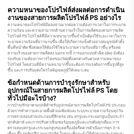
ความหนาของโปรไฟล์ส่งผลต่อการดำเนิน
งานของสายการผลิตโปรไฟล์ PS อย่างไร
ความหนาของโปรไฟล์มีผลอย่างมากต่อความต้องการเวลาในการระบาย
ความร้อน และความสามารถด้านความเร็วในการผลิตของสายการผลิต
โปรไฟล์ PS โปรไฟล์ที่มีความหนามากขึ้นจำเป็นต้องใช้ระยะเวลาในการ
ระบายความร้อนที่ยาวนานขึ้น เพื่อให้เกิดการแข็งตัวอย่างสมบูรณ์ทั่วทั้ง
พื้นที่หน้าตัด ซึ่งส่งผลให้ต้องใช้โซนระบายความร้อนที่ยาวขึ้น หรือลด
ความเร็วของสายการผลิตลง นอกจากนี้ การออกแบบหัวฉีด (die) ยังต้อง
รองรับความต้องการการไหลของวัสดุที่แตกต่างกันตามความหนาของ
โปรไฟล์ โดยส่วนที่มีความหนามากขึ้นจะต้องการแรงดันการขึ้นรูปที่สูง
ขึ้น และการปรับแต่งโพรไฟล์อุณหภูมิให้เหมาะสม
ข้อกำหนดด้านการบำรุงรักษาสำหรับ
อุปกรณ์ในสายการผลิตโปรไฟล์ PS โดย
ทั่วไปมีอะไรบ้าง?
การบำรุงรักษาตามปกติสำหรับอุปกรณ์สายการผลิตโปรไฟล์ PS ประกอบ
ด้วยการทำความสะอาดพื้นผิวแม่พิมพ์และระบบระบายความร้อนทุกวัน
การตรวจสอบส่วนประกอบที่สึกหรอ เช่น สกรูและกระบอกสูบเป็นประจำ
ทุกสัปดาห์ และการปรับค่าเซ็นเซอร์อุณหภูมิและแรงดันทุกเดือน การ
ตรวจสอบสกรูและกระบอกสูบของเครื่องอัดรีดควรดำเนินการทุก 3–6
เดือน ขึ้นอยู่กับปริมาณการผลิต ในขณะที่แนะนำให้ทำความสะอาดและ