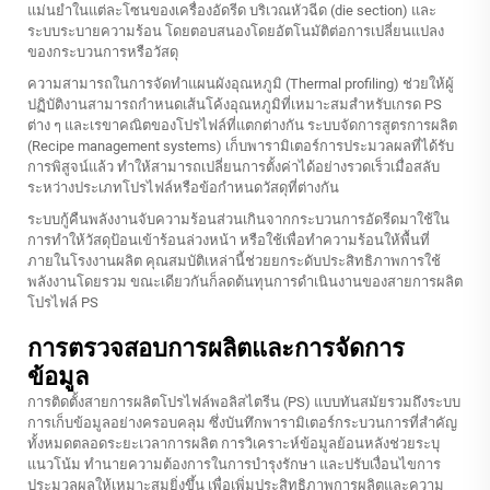
แม่นยำในแต่ละโซนของเครื่องอัดรีด บริเวณหัวฉีด (die section) และ
ระบบระบายความร้อน โดยตอบสนองโดยอัตโนมัติต่อการเปลี่ยนแปลง
ของกระบวนการหรือวัสดุ
ความสามารถในการจัดทำแผนผังอุณหภูมิ (Thermal profiling) ช่วยให้ผู้
ปฏิบัติงานสามารถกำหนดเส้นโค้งอุณหภูมิที่เหมาะสมสำหรับเกรด PS
ต่าง ๆ และเรขาคณิตของโปรไฟล์ที่แตกต่างกัน ระบบจัดการสูตรการผลิต
(Recipe management systems) เก็บพารามิเตอร์การประมวลผลที่ได้รับ
การพิสูจน์แล้ว ทำให้สามารถเปลี่ยนการตั้งค่าได้อย่างรวดเร็วเมื่อสลับ
ระหว่างประเภทโปรไฟล์หรือข้อกำหนดวัสดุที่ต่างกัน
ระบบกู้คืนพลังงานจับความร้อนส่วนเกินจากกระบวนการอัดรีดมาใช้ใน
การทำให้วัสดุป้อนเข้าร้อนล่วงหน้า หรือใช้เพื่อทำความร้อนให้พื้นที่
ภายในโรงงานผลิต คุณสมบัติเหล่านี้ช่วยยกระดับประสิทธิภาพการใช้
พลังงานโดยรวม ขณะเดียวกันก็ลดต้นทุนการดำเนินงานของสายการผลิต
โปรไฟล์ PS
การตรวจสอบการผลิตและการจัดการ
ข้อมูล
การติดตั้งสายการผลิตโปรไฟล์พอลิสไตรีน (PS) แบบทันสมัยรวมถึงระบบ
การเก็บข้อมูลอย่างครอบคลุม ซึ่งบันทึกพารามิเตอร์กระบวนการที่สำคัญ
ทั้งหมดตลอดระยะเวลาการผลิต การวิเคราะห์ข้อมูลย้อนหลังช่วยระบุ
แนวโน้ม ทำนายความต้องการในการบำรุงรักษา และปรับเงื่อนไขการ
ประมวลผลให้เหมาะสมยิ่งขึ้น เพื่อเพิ่มประสิทธิภาพการผลิตและความ