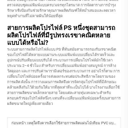
ตรวจสอบชุดแม่พิมพ์แบบครบวงจรทุกไตรมาส การจัดตารางการบำรุง
รักษาเชิงป้องกันช่วยรักษาคุณภาพผลิตภัณฑ์ให้สม่ำเสมอและลดเวลา
หยุดทำงานที่ไม่คาดฝันให้น้อยที่สุด
สายการผลิตโปรไฟล์ PS หนึ่งชุดสามารถ
ผลิตโปรไฟล์ที่มีรูปทรงเรขาคณิตหลาย
แบบได้หรือไม่?
ระบบสายการผลิตโปรไฟล์แบบ PS ที่ทันสมัยสามารถรองรับเรขาคณิต
ของโปรไฟล์ได้หลายแบบผ่านระบบแม่พิมพ์แบบเปลี่ยนได้รวดเร็วและ
อุปกรณ์ปรับเทียบแบบปรับได้ กระบวนการเปลี่ยนโปรไฟล์มักใช้เวลา
ประมาณ 2–4 ชั่วโมง สำหรับการเปลี่ยนแม่พิมพ์อย่างสมบูรณ์ การล้าง
วัสดุออก และการปรับค่าพารามิเตอร์ของกระบวนการ อย่างไรก็ตาม การ
เปลี่ยนโปรไฟล์บ่อยครั้งอาจส่งผลกระทบต่อประสิทธิภาพโดยรวมของ
การผลิต ดังนั้น การวางแผนการผลิตจึงควรจัดกลุ่มโปรไฟล์ที่มีลักษณะ
คล้ายคลึงกันไว้ด้วยกันให้มากที่สุดเท่าที่จะเป็นไปได้ บางโรงงานเลือกใช้
สายการผลิตขนาดเล็กหลายสาย โดยแต่ละสายทุ่มเทเฉพาะสำหรับ
ครอบครัวของโปรไฟล์หนึ่งๆ แทนที่จะเปลี่ยนแม่พิมพ์บ่อยครั้งบนสายการ
ผลิตขนาดใหญ่เพียงสายเดียว
ก่อนหน้า :
เหตุใดจึงควรเลือกใช้สายการผลิตแผ่นไม้เทียม PVC แบบอัตโนมัติ?