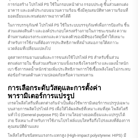
การก่อสร้าง โปรไฟล์ PS ใช้ในกรอบหน้าต่าง กรอบประตู ชิ้นส่วนตกแต่ง
อาคาร และองค์ประกอบฉนวนความร้อน ซึ่งมีคุณสมบัติทางความร้อนที่
ยอดเยี่ยมและทนต่อสภาพอากาศได้ดี
ในการบรรจุภัณฑ์ โปรไฟล์ PS ใช้ในระบบบรรจุภัณฑ์เพื่อการป้องกัน ชิ้น
ส่วนแสดงสินค้า และองค์ประกอบโครงสร้างภายในภาชนะขนส่ง ความ
ต้านทานต่อแรงกระแทกและความคงตัวของมิติของวัสดุนี้ทำให้เหมาะ
สำหรับการใช้งานที่ต้องการประสิทธิภาพที่สม่ำเสมอภายใต้สภาวะ
แวดล้อมที่เปลี่ยนแปลงไป
อุตสาหกรรมยานยนต์และการขนส่งใช้โปรไฟล์ PS สำหรับชิ้นส่วน
ตกแต่งภายใน ชิ้นส่วนเสริมความแข็งแรงเชิงโครงสร้าง และแผงน้ำหนัก
เบา ซึ่งการลดน้ำหนักช่วยเพิ่มประสิทธิภาพการใช้เชื้อเพลิงโดยไม่กระทบ
ต่อข้อกำหนดด้านความปลอดภัยหรือความทนทาน
การเลือกระดับวัสดุและการตั้งค่า
พารามิเตอร์การแปรรูป
เกรดโพลีสไตรีนที่แตกต่างกันจำเป็นต้องใช้พารามิเตอร์การแปรรูปเฉพาะ
บนสายการผลิตโปรไฟล์ PS เพื่อให้ได้ผลลัพธ์ที่เหมาะสมที่สุด โพลีสไตรี
นทั่วไป (General-purpose PS) มีความใสอย่างยอดเยี่ยมและแปรรูปได้
ง่าย จึงเหมาะสำหรับการใช้งานโปรไฟล์แบบใสหรือกึ่งโปร่งแสงที่ต้องการ
คุณสมบัติด้านแสง
โพลีสไตรีนชนิดทนแรงกระแทกสูง (High-impact polystyrene: HIPS) มี