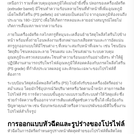
เหนือกว่า รวมทั้งควบคุมอุณหภูมิได้แม่นยำยิ่งขึ้น ปลอกของเครื่องอัดรีด
(extruder barrel) มีโซนทำความร้อนหลายโซนที่ทำหน้าที่เพิ่มอุณหภูมิ
เม็ดโพลีสไตรีน (PS pellets) อย่างค่อยเป็นค่อยไป จากอุณหภูมิห้องจนถึง
ประมาณ 180–220°C เพื่อให้เกิดการหลอมละลายอย่างสมบูรณ์โดยไม่
เกิดการเสื่อมสภาพจากความร้อน
ภายในเครื่องอัดรีด กลไกสกรูที่หมุนจะเคลื่อนย้ายวัสดุโพลีสไตรีนไปข้าง
หน้า พร้อมทั้งถ่ายโอนพลังงานเชิงกลผ่านแรงเสียดทานและการอัดแน่น
สกรูถูกออกแบบให้มีโซนต่าง ๆ ที่เหมาะสมกับหน้าที่เฉพาะ เช่น โซนป้อน
วัตถุดิบ โซนหลอมละลาย โซนผสม และโซนส่งผ่าน ระบบควบคุม
อุณหภูมิจะตรวจสอบแต่ละโซนทำความร้อนแยกกันอย่างอิสระ ทำให้ผู้
ปฏิบัติงานสามารถปรับโพรไฟล์อุณหภูมิให้สอดคล้องกับเกรดโพลีสไตรีน
(PS grade) ที่กำลังประมวลผลอยู่ และลักษณะเฉพาะของโปรไฟล์ที่
ต้องการ
ระบบป้อนวัสดุส่งเม็ดพอลิสไตรีน (PS) ไปยังถังรับของเครื่องอัดรีดอย่าง
สม่ำเสมอ โดยมักใช้อุปกรณ์วัดปริมาตรหรือวัดตามน้ำหนัก
สายการผลิต
โปรไฟล์ PS
การจัดวางแบบขั้นสูงบางแบบรวมถึงระบบทำให้วัสดุแห้ง ซึ่ง
ช่วยกำจัดความชื้นออกจากสารเติมแต่งที่ดูดซับความชื้นได้ เพื่อป้องกัน
ปัญหาคุณภาพ เช่น ข้อบกพร่องบนผิวหรือความแปรผันของมิติในชิ้นงาน
โปรไฟล์สำเร็จรูป
การออกแบบหัวฉีดและรูปร่างของโปรไฟล์
หัวฉีดในการอัดรีดกำหนดรูปร่างหน้าตัดสุดท้ายของโปรไฟล์ที่ผลิตโดย