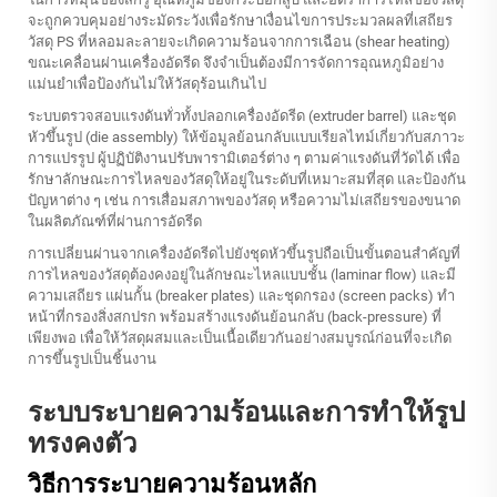
จะถูกควบคุมอย่างระมัดระวังเพื่อรักษาเงื่อนไขการประมวลผลที่เสถียร
วัสดุ PS ที่หลอมละลายจะเกิดความร้อนจากการเฉือน (shear heating)
ขณะเคลื่อนผ่านเครื่องอัดรีด จึงจำเป็นต้องมีการจัดการอุณหภูมิอย่าง
แม่นยำเพื่อป้องกันไม่ให้วัสดุร้อนเกินไป
ระบบตรวจสอบแรงดันทั่วทั้งปลอกเครื่องอัดรีด (extruder barrel) และชุด
หัวขึ้นรูป (die assembly) ให้ข้อมูลย้อนกลับแบบเรียลไทม์เกี่ยวกับสภาวะ
การแปรรูป ผู้ปฏิบัติงานปรับพารามิเตอร์ต่าง ๆ ตามค่าแรงดันที่วัดได้ เพื่อ
รักษาลักษณะการไหลของวัสดุให้อยู่ในระดับที่เหมาะสมที่สุด และป้องกัน
ปัญหาต่าง ๆ เช่น การเสื่อมสภาพของวัสดุ หรือความไม่เสถียรของขนาด
ในผลิตภัณฑ์ที่ผ่านการอัดรีด
การเปลี่ยนผ่านจากเครื่องอัดรีดไปยังชุดหัวขึ้นรูปถือเป็นขั้นตอนสำคัญที่
การไหลของวัสดุต้องคงอยู่ในลักษณะไหลแบบชั้น (laminar flow) และมี
ความเสถียร แผ่นกั้น (breaker plates) และชุดกรอง (screen packs) ทำ
หน้าที่กรองสิ่งสกปรก พร้อมสร้างแรงดันย้อนกลับ (back-pressure) ที่
เพียงพอ เพื่อให้วัสดุผสมและเป็นเนื้อเดียวกันอย่างสมบูรณ์ก่อนที่จะเกิด
การขึ้นรูปเป็นชิ้นงาน
ระบบระบายความร้อนและการทำให้รูป
ทรงคงตัว
วิธีการระบายความร้อนหลัก