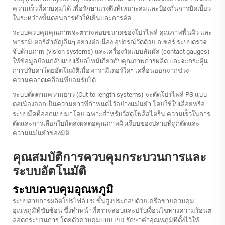
ความเร็วที่ควบคุมได้ เพื่อรักษาแรงตึงที่เหมาะสมและป้องกันการบิดเบี้ยว
ในระหว่างขั้นตอนการทำให้เย็นและการตัด
ระบบควบคุมคุณภาพจะตรวจสอบขนาดของโปรไฟล์ คุณภาพพื้นผิว และ
พารามิเตอร์สำคัญอื่นๆ อย่างต่อเนื่อง อุปกรณ์วัดด้วยเลเซอร์ ระบบตรวจ
จับด้วยภาพ (vision systems) และเครื่องวัดแบบสัมผัส (contact gauges)
ให้ข้อมูลย้อนกลับแบบเรียลไทม์เกี่ยวกับคุณภาพการผลิต และจะกระตุ้น
การปรับค่าโดยอัตโนมัติเมื่อพารามิเตอร์ใดๆ เคลื่อนออกจากช่วง
ความคลาดเคลื่อนที่ยอมรับได้
ระบบตัดตามความยาว (Cut-to-length systems) จะตัดโปรไฟล์ PS แบบ
ต่อเนื่องออกเป็นความยาวที่กำหนดไว้อย่างแม่นยำ โดยใช้ใบเลื่อยหรือ
ระบบมีดที่ออกแบบมาโดยเฉพาะสำหรับวัสดุโพลีสไตรีน ความเร็วในการ
ตัดและการเลือกใบมีดส่งผลต่อคุณภาพผิวเรียบของปลายที่ถูกตัดและ
ความแม่นยำของมิติ
คุณสมบัติการควบคุมกระบวนการและ
ระบบอัตโนมัติ
ระบบควบคุมอุณหภูมิ
ระบบสายการผลิตโปรไฟล์ PS ขั้นสูงประกอบด้วยเครือข่ายควบคุม
อุณหภูมิที่ซับซ้อน ซึ่งทำหน้าที่ตรวจสอบและปรับเงื่อนไขทางความร้อนต
ลอดกระบวนการ โดยตัวควบคุมแบบ PID รักษาค่าอุณหภูมิที่ตั้งไว้ให้