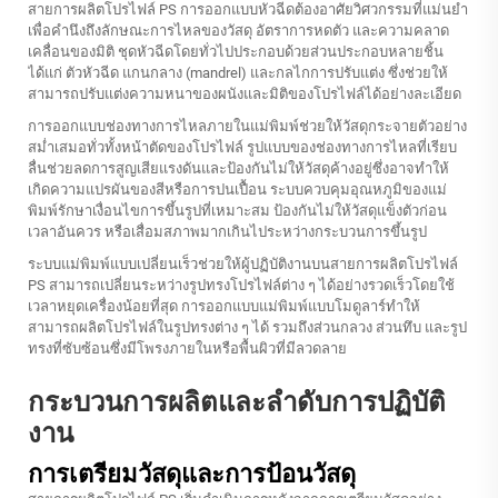
สายการผลิตโปรไฟล์ PS การออกแบบหัวฉีดต้องอาศัยวิศวกรรมที่แม่นยำ
เพื่อคำนึงถึงลักษณะการไหลของวัสดุ อัตราการหดตัว และความคลาด
เคลื่อนของมิติ ชุดหัวฉีดโดยทั่วไปประกอบด้วยส่วนประกอบหลายชิ้น
ได้แก่ ตัวหัวฉีด แกนกลาง (mandrel) และกลไกการปรับแต่ง ซึ่งช่วยให้
สามารถปรับแต่งความหนาของผนังและมิติของโปรไฟล์ได้อย่างละเอียด
การออกแบบช่องทางการไหลภายในแม่พิมพ์ช่วยให้วัสดุกระจายตัวอย่าง
สม่ำเสมอทั่วทั้งหน้าตัดของโปรไฟล์ รูปแบบของช่องทางการไหลที่เรียบ
ลื่นช่วยลดการสูญเสียแรงดันและป้องกันไม่ให้วัสดุค้างอยู่ซึ่งอาจทำให้
เกิดความแปรผันของสีหรือการปนเปื้อน ระบบควบคุมอุณหภูมิของแม่
พิมพ์รักษาเงื่อนไขการขึ้นรูปที่เหมาะสม ป้องกันไม่ให้วัสดุแข็งตัวก่อน
เวลาอันควร หรือเสื่อมสภาพมากเกินไประหว่างกระบวนการขึ้นรูป
ระบบแม่พิมพ์แบบเปลี่ยนเร็วช่วยให้ผู้ปฏิบัติงานบนสายการผลิตโปรไฟล์
PS สามารถเปลี่ยนระหว่างรูปทรงโปรไฟล์ต่าง ๆ ได้อย่างรวดเร็วโดยใช้
เวลาหยุดเครื่องน้อยที่สุด การออกแบบแม่พิมพ์แบบโมดูลาร์ทำให้
สามารถผลิตโปรไฟล์ในรูปทรงต่าง ๆ ได้ รวมถึงส่วนกลวง ส่วนทึบ และรูป
ทรงที่ซับซ้อนซึ่งมีโพรงภายในหรือพื้นผิวที่มีลวดลาย
กระบวนการผลิตและลำดับการปฏิบัติ
งาน
การเตรียมวัสดุและการป้อนวัสดุ