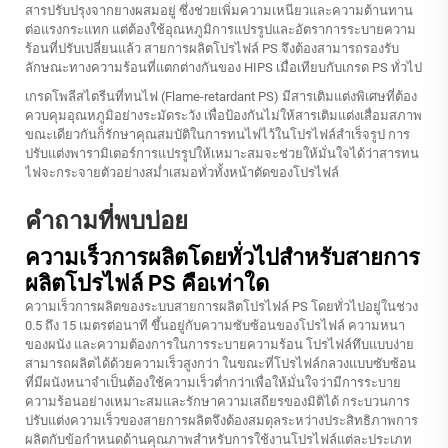
สารปรับปรุงจากยางผสมอยู่ ซึ่งช่วยเพิ่มความเหนียวและความต้านทาน
ต่อแรงกระแทก แต่ต้องใช้อุณหภูมิการแปรรูปและอัตราการระบายความ
ร้อนที่ปรับเปลี่ยนแล้ว สายการผลิตโปรไฟล์ PS จึงต้องสามารถรองรับ
ลักษณะทางความร้อนที่แตกต่างกันของ HIPS เมื่อเทียบกับเกรด PS ทั่วไป
เกรดโพลีสไตรีนที่ทนไฟ (Flame-retardant PS) มีสารเติมแต่งพิเศษที่ต้อง
ควบคุมอุณหภูมิอย่างระมัดระวัง เพื่อป้องกันไม่ให้สารเติมแต่งเสื่อมสภาพ
ขณะเดียวกันก็รักษาคุณสมบัติในการทนไฟไว้ในโปรไฟล์สำเร็จรูป การ
ปรับแต่งพารามิเตอร์การแปรรูปให้เหมาะสมจะช่วยให้มั่นใจได้ว่าสารทน
ไฟจะกระจายตัวอย่างสม่ำเสมอทั่วทั้งหน้าตัดของโปรไฟล์
คำถามที่พบบ่อย
ความเร็วการผลิตโดยทั่วไปสำหรับสายการ
ผลิตโปรไฟล์ PS คือเท่าใด
ความเร็วการผลิตของระบบสายการผลิตโปรไฟล์ PS โดยทั่วไปอยู่ในช่วง
0.5 ถึง 15 เมตรต่อนาที ขึ้นอยู่กับความซับซ้อนของโปรไฟล์ ความหนา
ของผนัง และความต้องการในการระบายความร้อน โปรไฟล์ทึบแบบง่าย
สามารถผลิตได้ด้วยความเร็วสูงกว่า ในขณะที่โปรไฟล์กลวงแบบซับซ้อน
ที่มีผนังหนาจำเป็นต้องใช้ความเร็วต่ำกว่าเพื่อให้มั่นใจว่ามีการระบาย
ความร้อนอย่างเหมาะสมและรักษาความเสถียรของมิติได้ กระบวนการ
ปรับแต่งความเร็วของสายการผลิตจึงต้องสมดุลระหว่างประสิทธิภาพการ
ผลิตกับข้อกำหนดด้านคุณภาพสำหรับการใช้งานโปรไฟล์แต่ละประเภท