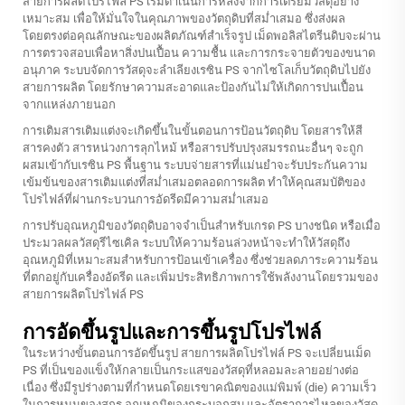
สายการผลิตโปรไฟล์ PS เริ่มดำเนินการหลังจากการเตรียมวัสดุอย่าง
เหมาะสม เพื่อให้มั่นใจในคุณภาพของวัตถุดิบที่สม่ำเสมอ ซึ่งส่งผล
โดยตรงต่อคุณลักษณะของผลิตภัณฑ์สำเร็จรูป เม็ดพอลิสไตรีนดิบจะผ่าน
การตรวจสอบเพื่อหาสิ่งปนเปื้อน ความชื้น และการกระจายตัวของขนาด
อนุภาค ระบบจัดการวัสดุจะลำเลียงเรซิน PS จากไซโลเก็บวัตถุดิบไปยัง
สายการผลิต โดยรักษาความสะอาดและป้องกันไม่ให้เกิดการปนเปื้อน
จากแหล่งภายนอก
การเติมสารเติมแต่งจะเกิดขึ้นในขั้นตอนการป้อนวัตถุดิบ โดยสารให้สี
สารคงตัว สารหน่วงการลุกไหม้ หรือสารปรับปรุงสมรรถนะอื่นๆ จะถูก
ผสมเข้ากับเรซิน PS พื้นฐาน ระบบจ่ายสารที่แม่นยำจะรับประกันความ
เข้มข้นของสารเติมแต่งที่สม่ำเสมอตลอดการผลิต ทำให้คุณสมบัติของ
โปรไฟล์ที่ผ่านกระบวนการอัดรีดมีความสม่ำเสมอ
การปรับอุณหภูมิของวัตถุดิบอาจจำเป็นสำหรับเกรด PS บางชนิด หรือเมื่อ
ประมวลผลวัสดุรีไซเคิล ระบบให้ความร้อนล่วงหน้าจะทำให้วัสดุถึง
อุณหภูมิที่เหมาะสมสำหรับการป้อนเข้าเครื่อง ซึ่งช่วยลดภาระความร้อน
ที่ตกอยู่กับเครื่องอัดรีด และเพิ่มประสิทธิภาพการใช้พลังงานโดยรวมของ
สายการผลิตโปรไฟล์ PS
การอัดขึ้นรูปและการขึ้นรูปโปรไฟล์
ในระหว่างขั้นตอนการอัดขึ้นรูป สายการผลิตโปรไฟล์ PS จะเปลี่ยนเม็ด
PS ที่เป็นของแข็งให้กลายเป็นกระแสของวัสดุที่หลอมละลายอย่างต่อ
เนื่อง ซึ่งมีรูปร่างตามที่กำหนดโดยเรขาคณิตของแม่พิมพ์ (die) ความเร็ว
ในการหมุนของสกรู อุณหภูมิของกระบอกสูบ และอัตราการไหลของวัสดุ