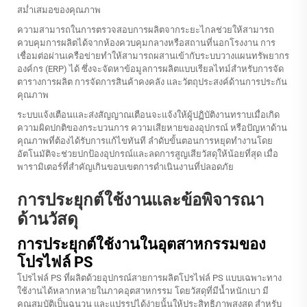
สม่ำเสมอของคุณภาพ
ความสามารถในการตรวจสอบการผลิตจากระยะไกลช่วยให้สามารถ
ควบคุมการผลิตได้จากห้องควบคุมกลางหรือสถานที่นอกโรงงาน การ
เชื่อมต่อผ่านเครือข่ายทำให้สามารถผสานเข้ากับระบบวางแผนทรัพยากร
องค์กร (ERP) ได้ ซึ่งจะจัดหาข้อมูลการผลิตแบบเรียลไทม์สำหรับการจัด
ตารางการผลิต การจัดการสินค้าคงคลัง และวัตถุประสงค์ด้านการประกัน
คุณภาพ
ระบบแจ้งเตือนและส่งสัญญาณเตือนจะแจ้งให้ผู้ปฏิบัติงานทราบเมื่อเกิด
ความผิดปกติของกระบวนการ ความเสียหายของอุปกรณ์ หรือปัญหาด้าน
คุณภาพที่ต้องได้รับการแก้ไขทันที ลำดับขั้นตอนการหยุดทำงานโดย
อัตโนมัติจะช่วยปกป้องอุปกรณ์และลดการสูญเสียวัสดุให้น้อยที่สุด เมื่อ
พารามิเตอร์ที่สำคัญเกินขอบเขตการดำเนินงานที่ปลอดภัย
การประยุกต์ใช้งานและข้อพิจารณา
ด้านวัสดุ
การประยุกต์ใช้งานในอุตสาหกรรมของ
โปรไฟล์ PS
โปรไฟล์ PS ที่ผลิตด้วยอุปกรณ์สายการผลิตโปรไฟล์ PS แบบเฉพาะทาง
ใช้งานได้หลากหลายในภาคอุตสาหกรรม โดยวัสดุที่มีน้ำหนักเบา มี
คุณสมบัติเป็นฉนวน และแปรรูปได้ง่ายนั้นให้ประสิทธิภาพสูงสุด สำหรับ