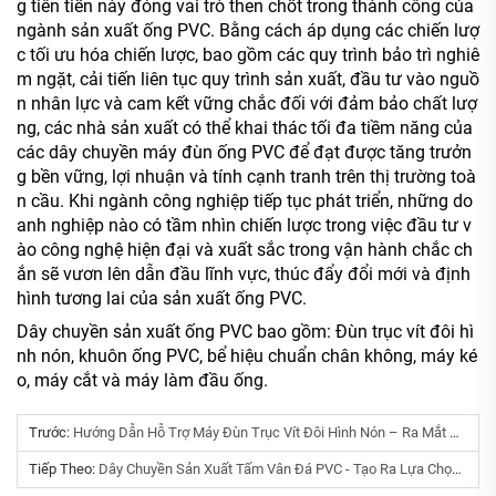
g tiên tiến này đóng vai trò then chốt trong thành công của
ngành sản xuất ống PVC. Bằng cách áp dụng các chiến lượ
c tối ưu hóa chiến lược, bao gồm các quy trình bảo trì nghiê
m ngặt, cải tiến liên tục quy trình sản xuất, đầu tư vào nguồ
n nhân lực và cam kết vững chắc đối với đảm bảo chất lượ
ng, các nhà sản xuất có thể khai thác tối đa tiềm năng của
các dây chuyền máy đùn ống PVC để đạt được tăng trưởn
g bền vững, lợi nhuận và tính cạnh tranh trên thị trường toà
n cầu. Khi ngành công nghiệp tiếp tục phát triển, những do
anh nghiệp nào có tầm nhìn chiến lược trong việc đầu tư v
ào công nghệ hiện đại và xuất sắc trong vận hành chắc ch
ắn sẽ vươn lên dẫn đầu lĩnh vực, thúc đẩy đổi mới và định
hình tương lai của sản xuất ống PVC.
Dây chuyền sản xuất ống PVC bao gồm: Đùn trục vít đôi hì
nh nón, khuôn ống PVC, bể hiệu chuẩn chân không, máy ké
o, máy cắt và máy làm đầu ống.
Trước:
Hướng Dẫn Hỗ Trợ Máy Đùn Trục Vít Đôi Hình Nón – Ra Mắt Các Tính Năng Nổi Bật Dành Cho Doanh Nghiệp Nhựa: Máy Đùn CGFE Tại Triển Lãm Chinaplas 2026
Tiếp Theo:
Dây Chuyền Sản Xuất Tấm Vân Đá PVC - Tạo Ra Lựa Chọn Mới Cho Trang Trí Chất Lượng Cao