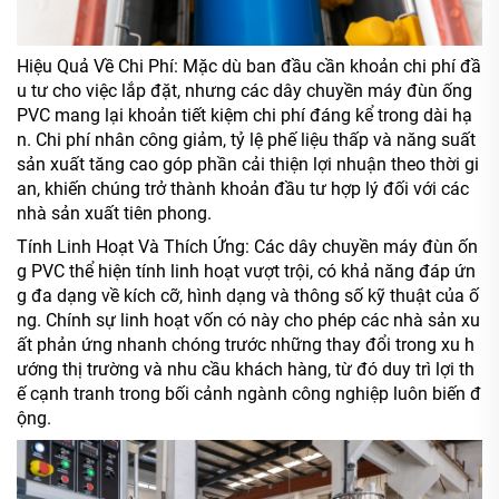
Hiệu Quả Về Chi Phí: Mặc dù ban đầu cần khoản chi phí đầ
u tư cho việc lắp đặt, nhưng các dây chuyền máy đùn ống
PVC mang lại khoản tiết kiệm chi phí đáng kể trong dài hạ
n. Chi phí nhân công giảm, tỷ lệ phế liệu thấp và năng suất
sản xuất tăng cao góp phần cải thiện lợi nhuận theo thời gi
an, khiến chúng trở thành khoản đầu tư hợp lý đối với các
nhà sản xuất tiên phong.
Tính Linh Hoạt Và Thích Ứng: Các dây chuyền máy đùn ốn
g PVC thể hiện tính linh hoạt vượt trội, có khả năng đáp ứn
g đa dạng về kích cỡ, hình dạng và thông số kỹ thuật của ố
ng. Chính sự linh hoạt vốn có này cho phép các nhà sản xu
ất phản ứng nhanh chóng trước những thay đổi trong xu h
ướng thị trường và nhu cầu khách hàng, từ đó duy trì lợi th
ế cạnh tranh trong bối cảnh ngành công nghiệp luôn biến đ
ộng.