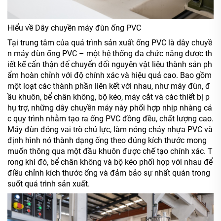
Hiểu về Dây chuyền máy đùn ống PVC
Tại trung tâm của quá trình sản xuất ống PVC là dây chuyề
n máy đùn ống PVC – một hệ thống đa chức năng được th
iết kế cẩn thận để chuyển đổi nguyên vật liệu thành sản ph
ẩm hoàn chỉnh với độ chính xác và hiệu quả cao. Bao gồm
một loạt các thành phần liên kết với nhau, như máy đùn, đ
ầu khuôn, bể chân không, bộ kéo, máy cắt và các thiết bị p
hụ trợ, những dây chuyền máy này phối hợp nhịp nhàng cá
c quy trình nhằm tạo ra ống PVC đồng đều, chất lượng cao.
Máy đùn đóng vai trò chủ lực, làm nóng chảy nhựa PVC và
định hình nó thành dạng ống theo đúng kích thước mong
muốn thông qua một đầu khuôn được chế tạo chính xác. T
rong khi đó, bể chân không và bộ kéo phối hợp với nhau để
điều chỉnh kích thước ống và đảm bảo sự nhất quán trong
suốt quá trình sản xuất.