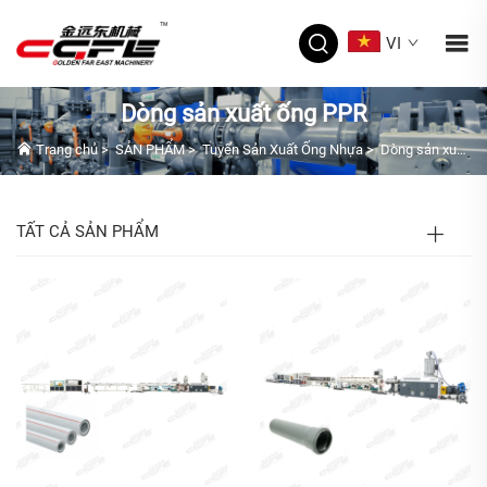
VI
Dòng sản xuất ống PPR
Trang chủ
>
SẢN PHẨM
>
Tuyến Sản Xuất Ống Nhựa
>
Dòng sản xuất ống PPR
TẤT CẢ SẢN PHẨM