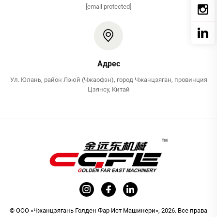
[email protected]
Адрес
Ул. Юлань, район Лэюй (Чжаофэн), город Чжанцзяган, провинция
Цзянсу, Китай
© ООО «Чжанцзягань Голден Фар Ист Машинери», 2026. Все права