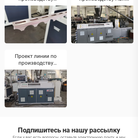
профильного уголка
труб для клиента из
из ПВХ для клиента из
Вьетнама
Косово
Проект линии по
производству
потолочных панелей
из ПВХ для клиента из
Ирана
Подпишитесь на нашу рассылку
Если у вас есть вопросы, оставьте электронную почту, и мы