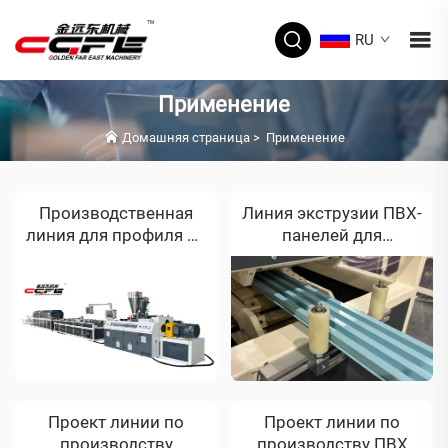
RU
Применение
Домашняя страница
>
Применение
Производственная
Линия экструзии ПВХ-
линия для профиля из
панелей для
ПВХ для алжирского
индийского заказчика
заказчика
Проект линии по
Проект линии по
производству
производству ПВХ