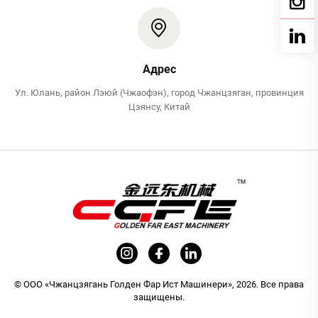
Адрес
Ул. Юлань, район Лэюй (Чжаофэн), город Чжанцзяган, провинция
Цзянсу, Китай
© ООО «Чжанцзягань Голден Фар Ист Машинери», 2026. Все права
защищены.