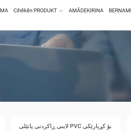
ÊMA
Cihêkên PRODUKT
AMÂDEKIRINA
BERNAM
لاینی ڕاکردنی پانێلی PVC بۆ کڕیارێکی