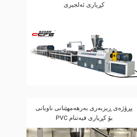
کڕیاری ئەلجیری
پڕۆژەی ڕیزبەری بەرهەمهێنانی ناوبانی
PVC بۆ کڕیاری فیەتنام