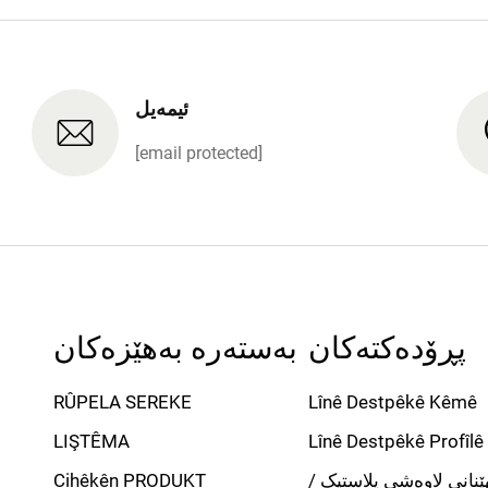
ئیمەیل
[email protected]
پڕۆدەکتەکان
بەستەرە بەهێزەکان
RÛPELA SEREKE
Lînê Destpêkê Kêmê
LIŞTÊMA
Lînê Destpêkê Profîl
نانی لاوەشی پلاستیک /
Cihêkên PRODUKT