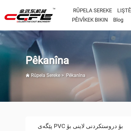
RÛPELA SEREKE
LIŞT
PÊIVÎKEK BIKIN
Blog
Pêkanîna
Rûpela Sereke
>
Pêkanîna
پێگەی PVC بۆ دروستکردنی لاینی بۆ