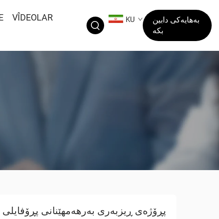
E
VÎDEOLAR
بەهایەکی دابین
KU
بکە
پڕۆژەی ڕیزبەری بەرهەمهێنانی پڕۆفایلی