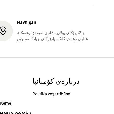
Navnîşan
ژ.2، ڕێگای یولان، شاری لەیۆ (ژائوفەنگ)،
شاری زھانجیاگانگ، پارێزگای جیانگسو، چین
دربارەی کۆمپانیا
Politîka veşartîbûnê
ê Kêmê
ریزبەندی بەرهەمھێ