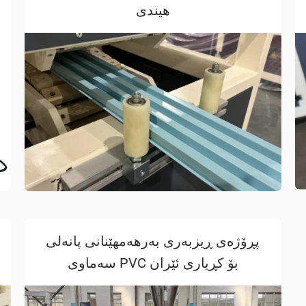
هیندی
پڕۆژەی ڕیزبەری بەرهەمهێنانی پانەلی
سەماوی PVC بۆ کڕیاری ئێران