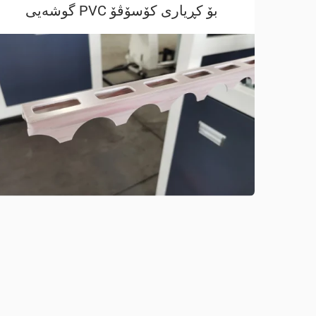
گوشه‌یی PVC بۆ کڕیاری کۆسۆڤۆ