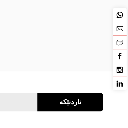
ناردنێکە