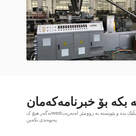
ە بکە بۆ خبرنامەکەمان
ئەگەر هیچ کwestیەکت دات، لێرە داڕێژەی ئیمەیڵێک بدە و پێویستە بە زوومێر لەبەریت
پەیوەندی بکەین