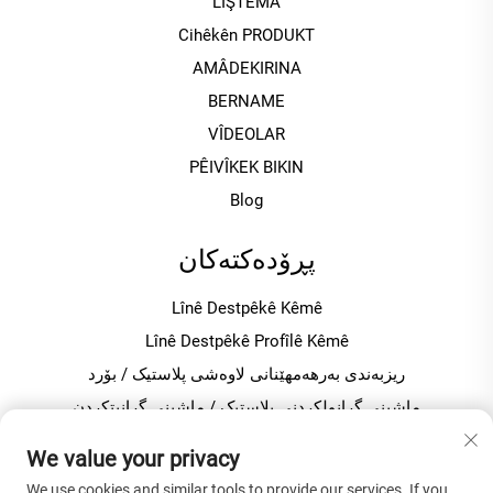
LIŞTÊMA
Cihêkên PRODUKT
AMÂDEKIRINA
BERNAME
VÎDEOLAR
PÊIVÎKEK BIKIN
Blog
پڕۆدەکتەکان
Lînê Destpêkê Kêmê
Lînê Destpêkê Profîlê Kêmê
ریزبەندی بەرهەمھێنانی لاوەشی پلاستیک / بۆرد
ماشینی گرانولکردنی پلاستیک / ماشینی گرانيتکردن
میکسەری پلاستیک بۆ بەرهەمھێنانی PVC
We value your privacy
We use cookies and similar tools to provide our services. If you