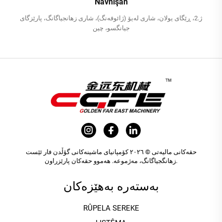
Navnîşan
ژ.2، ڕێگای یولان، شاری لەیۆ (ژائوفەنگ)، شاری زھانجیاگانگ، پارێزگای
جیانگسو، چین
حقەکانی مالیەتی © ٢٠٢٦ کۆمپانیای ماشینەکانی گۆڵدن فار ئێست
زهانگجیاگانگ، مەژموعە. هەموو حقەکان پارێزراون.
بەستەرە بەهێزەکان
RÛPELA SEREKE