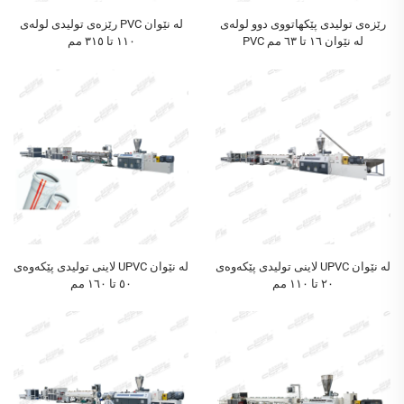
رێزەی تولیدی پێکهاتووی دوو لولەی
رێزەی تولیدی لولەی PVC لە نێوان
PVC لە نێوان ١٦ تا ٦٣ مم
١١٠ تا ٣١٥ مم
لاینی تولیدی پێکەوەی UPVC لە نێوان
لاینی تولیدی پێکەوەی UPVC لە نێوان
٢٠ تا ١١٠ مم
٥٠ تا ١٦٠ مم