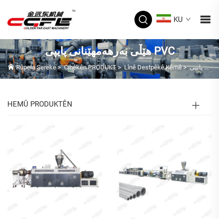
KU
هێڵی بەرهەمهێنانی پایپی PVC
Rûpela Sereke
>
Cihêkên PRODUKT
>
Lînê Destpêkê Kêmê
>
HEMÛ PRODUKTÊN