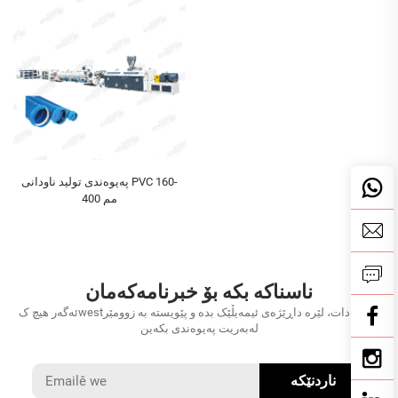
په‌یوه‌ندی تولید ناودانی PVC 160-
400 مم
ناسناکە بکە بۆ خبرنامەکەمان
ئەگەر هیچ کwestیەکت دات، لێرە داڕێژەی ئیمەیڵێک بدە و پێویستە بە زوومێر
لەبەریت پەیوەندی بکەین
ناردنێکە