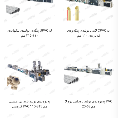
لاینی تولیدی پێکەوەی CPVC بە
پێگەی تولیدی پێکهاتەی UPVC لە
قەبارەی ١١٠ مم
١١٠-٣١٥ مم
په‌یوه‌ندی تولید ناودانی دوو لا PVC
په‌یوه‌ندی تولید ناودانی هستی
20-63 مم
کرەمی PVC 110-315 مم