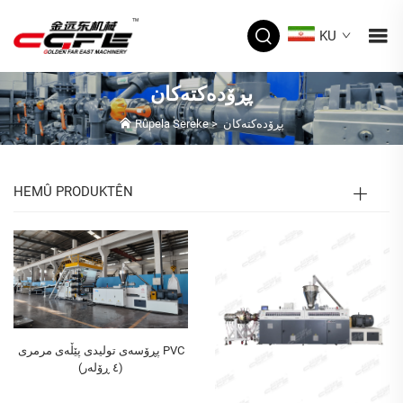
KU
پڕۆدەکتەکان
پڕۆدەکتەکان
>
Rûpela Sereke
HEMÛ PRODUKTÊN
پڕۆسەی تولیدی پێڵەی مرمری PVC
(٤ ڕۆلەر)