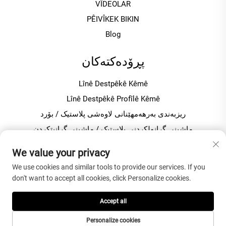
VÎDEOLAR
PÊIVÎKEK BIKIN
Blog
پڕۆدەکتەکان
Lînê Destpêkê Kêmê
Lînê Destpêkê Profîlê Kêmê
ریزبەندی بەرهەمھێنانی لاوەشی پلاستیک / بۆرد
ماشینی گرانولکردنی پلاستیک / ماشینی گرانيتکردن
میکسەری پلاستیک بۆ بەرهەمھێنانی PVC
We value your privacy
We use cookies and similar tools to provide our services. If you
دربارەی کۆمپانیا
don't want to accept all cookies, click Personalize cookies.
Politîka veşartîbûnê
Accept all
Personalize cookies