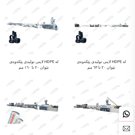
لاینی تولیدی پێکەوەی HDPE لە
لاینی تولیدی پێکەوەی HDPE لە
نێوان ٢٠ تا ٦٣ مم
نێوان ٢٠ تا ١٦٠ مم