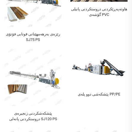
هاوتەپه‌ڕێکردنی دروستکردنی پانیلی
گۆشەی PVC
رێزەی بەرھەمھێنانی قوتابی فۆتۆی
SJ75 PS
پێشکەشی دوو پلەی PP/PE
پێشکەشکردنی زنجیرەی
دروستکردنی پانەلی SJ120 PS