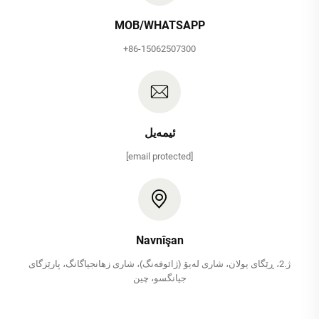
MOB/WHATSAPP
+86-15062507300
ئیمەیل
[email protected]
Navnîşan
ژ.2، ڕێگای یولان، شاری لەیۆ (ژائوفەنگ)، شاری زھانجیاگانگ، پارێزگای
جیانگسو، چین