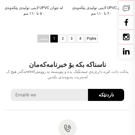
لاینی تولیدی پێکەوەی UPVC لە نێوان
لاینی تولیدی پێکەوەی UPVC لە نێوان
٢٠ تا ١١٠ مم
٥٠ تا ١٦٠ مم
Piştre
4
3
2
1
پێشتر
ناسناکە بکە بۆ خبرنامەکەمان
ئەگەر هیچ کwestیەکت دات، لێرە داڕێژەی ئیمەیڵێک بدە و پێویستە بە زوومێر
لەبەریت پەیوەندی بکەین
ناردنێکە