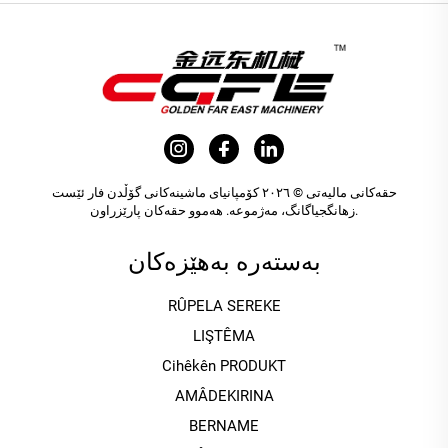
حقەکانی مالیەتی © ٢٠٢٦ کۆمپانیای ماشینەکانی گۆڵدن فار ئێست
زهانگجیاگانگ، مەژموعە. هەموو حقەکان پارێزراون.
بەستەرە بەهێزەکان
RÛPELA SEREKE
LIŞTÊMA
Cihêkên PRODUKT
AMÂDEKIRINA
BERNAME