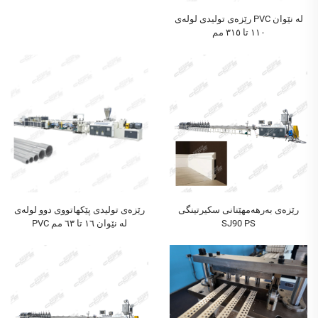
رێزەی تولیدی لولەی PVC لە نێوان
١١٠ تا ٣١٥ مم
رێزەی بەرھەمھێنانی سکیرتینگی
رێزەی تولیدی پێکهاتووی دوو لولەی
SJ90 PS
PVC لە نێوان ١٦ تا ٦٣ مم