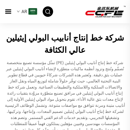
AR
شركة خط إنتاج أنابيب البولي إيثيلين
عالي الكثافة
شركة خط إنتاج أنابيب البولي إيثيلين (PE) تمثّل مؤسسة تصنيع متخصصة
تُصمِّم وتُنتج وتزود أنظمة ماكينات متطوّرة لإنشاء أنابيب البولي إيثيلين عبر
عمليات بثق دقيقة. وتُعتبر هذه الشركات شركاءً حيويين في قطاع تطوير
البنية التحتية العالمي، حيث توفّر حلولاً شاملة لتوزيع المياه ونقل الغاز
والاتصالات السلكية واللاسلكية والتطبيقات الصناعية. وتعمل شركة خط
إنتاج أنابيب البولي إيثيلين في مرافق تصنيع متطوّرة مزوَّدة بتقنيات رائدة
لإنتاج معدات بثق عالية الأداء، تقوم بتحويل مواد البولي إيثيلين الأولية إلى
أنابيب متينة ومرنة تتوافق مع مواصفات متنوعة. وتشمل الوظائف الرئيسية
لشركة خط إنتاج أنابيب البولي إيثيلين تصميم المعدات، وإنتاجها، وتركيبها،
وتشغيلها التجريبي، وتقديم خدمات الدعم الفني المستمر. وتضم هذه
المؤسسات مهندسين وفنيين مؤهلين يمتلكون فهماً عميقاً للمتطلبات
المعقدة لمعالجة البوليمرات، مما يضمن أن يحقّق كل خط بثق معايير