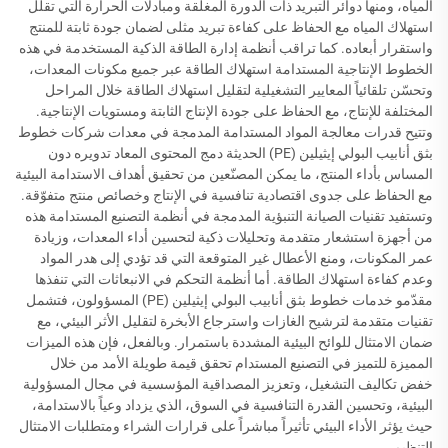
المياه، ومنها دوائر التبريد ذات الدورة المغلقة ومبادلات الحرارة التي تقلل
استهلاك المياه مع الحفاظ على كفاءة تبريد مثلى لضمان جودة ثابتة للمنتج
واستقرار أبعاده. كما تراقب أنظمة إدارة الطاقة الذكية المستخدمة في هذه
الخطوط الإنتاجية المستدامة استهلاك الطاقة عبر جميع مكونات المعدات،
وتحسّن تلقائياً المعايير التشغيلية لتقليل استهلاك الطاقة خلال المراحل
المختلفة للإنتاج، مع الحفاظ على جودة الإنتاج الثابتة ومستويات الإنتاجية.
وتتيح قدرات معالجة المواد المستدامة المدمجة في معدات شركات خطوط
بثق أنابيب البولي إيثيلين (PE) الحديثة دمج المحتوى المعاد تدويره دون
المساس بأداء المنتج، ما يمكن المصنّعين من تحقيق أهداف الاستدامة البيئية
مع الحفاظ على جدوى اقتصادية تنافسية في الإنتاج وخصائص منتج متفوّقة.
وتستفيد تقنيات الصيانة التنبؤية المدمجة في أنظمة التصنيع المستدامة هذه
من أجهزة استشعار متقدمة وتحليلات ذكية لتحسين أداء المعدات، وزيادة
عمر المكونات، ومنع الأعطال غير المتوقعة التي قد تؤدي إلى هدر المواد
وعدم كفاءة استهلاك الطاقة. أما أنظمة التحكم في الانبعاثات التي تنفذها
مقدّمو خدمات خطوط بثق أنابيب البولي إيثيلين (PE) المسؤولون، فتشمل
تقنيات متقدمة لترشيح الغازات واسترجاع الأبخرة لتقليل الأثر البيئي، مع
ضمان الامتثال للوائح البيئية المشددة باستمرار. وبالفعل، فإن هذه الميزات
المميزة للتميز في التصنيع المستدام تحقق قيمة طويلة الأمد من خلال
خفض تكاليف التشغيل، وتعزيز المصداقية المؤسسية في مجال المسؤولية
البيئية، وتحسين القدرة التنافسية في السوق، الذي يزداد وعياً بالاستدامة،
حيث يؤثر الأداء البيئي تأثيراً مباشراً على قرارات الشراء ومتطلبات الامتثال
التنظيمي.