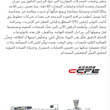
متغيِّر وتقنيات المحركات المؤازِرة التي تتيح التزامن الدقيق بين دوران
المسمار وتغذية المادة وعمليات المعدات اللاحقة، مما يضمن زمن إقامة
مثاليًا للمادة وتسخينًا متجانسًا ويمنع تحلُّلها أو حدوث معالجة غير متجانسة.
كما تشمل أنظمة مراقبة الجودة المدمجة في معدات شركات خطوط بثق
أنابيب البولي إيثيلين (PE) المتطوِّرة قياس القطر عبر الإنترنت، ومراقبة
سمك الجدار، وأنظمة الرفض الآلي التي تحدِّد المنتجات المعيبة وتستبعدها
قبل وصولها إلى مراحل التعبئة النهائية. وبالفعل، فإن هذه تكنولوجيات
التحكم الدقيق تقلِّل هدر المواد بشكلٍ كبيرٍ، وتخفِّض استهلاك الطاقة، وتعزِّز
الفعالية الكلية للمعدات، وفي الوقت نفسه توفِّر للشركات المصنِّعة بيانات
إنتاج تفصيلية تمكنها من تحسين العمليات باستمرار وجدولة الصيانة التنبؤية
لتحقيق التميُّز التشغيلي المستدام.