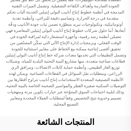
الجودة الصارمة وأهداف الكفاءة التشغيلية. وتشمل الميزات التقنية
المدمجة في أنظمة خطوط إنتاج أنابيب البولي إيثيلين الحديثة آليات تحكم
متقدمة في درجة الحرارة، وتصاميم دقيقة للبراغي، وأنظمة تغذية
أوتوماتيكية، وتكنولوجيات تبريد متطوّرة تضمن ثبات جودة الأنابيب ودقّة
أبعادها. أما حلول شركات خطوط إنتاج أنابيب البولي إيثيلين المعاصرة فهي
تتضمّن أنظمة رصد رقمية، وأجهزة استشعار ذكية لمراقبة الجودة في
الوقت الفعلي، وبرمجيات إدارة الإنتاج الآلي التي تمكّن المصنّعين من
تحقيق أقصى إنتاجية ممكنة مع الحفاظ على معايير استثنائية للجودة.
وتشمل التطبيقات التي تخدمها معدات شركة خط إنتاج أنابيب البولي إيثيلين
قطاعات صناعية متعددة، منها مشاريع البنية التحتية البلدية للمياه، وشبكات
توزيع الغاز الطبيعي، وأنظمة حماية كابلات الاتصالات، ومرافق الري
الزراعي، ومتطلبات نقل السوائل في القطاعات الصناعية. ويمكن لهذه
الأنظمة التصنيعية المتعددة الاستخدامات إنتاج أنابيب تتراوح أقطارها بين
التوصيلات السكنية صغيرة القطر والمواسير الضخمة الخاصة بالبنية التحتية،
وذلك لتلبية احتياجات السوق المتنوّعة عبر خيارات تكوين مرنة ومنهجيات
تصميم وحدوية تتيح التخصيص وفقاً لمتطلبات العملاء المحددة ومعايير
التصنيع المحلية.
المنتجات الشائعة