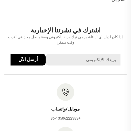
اشترك في نشرتنا الإخبارية
إذا كان لديك أي أسئلة، يرجى ترك بريد إلكتروني وسنتواصل معك في أقرب
وقت ممكن
أرسل الآن
موبايل/واتساب
+86-13506222383