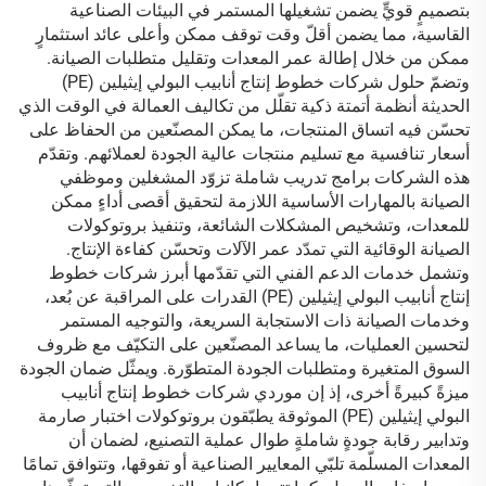
بتصميمٍ قويٍّ يضمن تشغيلها المستمر في البيئات الصناعية
القاسية، مما يضمن أقلّ وقت توقف ممكن وأعلى عائد استثمارٍ
ممكن من خلال إطالة عمر المعدات وتقليل متطلبات الصيانة.
وتضمّ حلول شركات خطوط إنتاج أنابيب البولي إيثيلين (PE)
الحديثة أنظمة أتمتة ذكية تقلّل من تكاليف العمالة في الوقت الذي
تحسّن فيه اتساق المنتجات، ما يمكن المصنّعين من الحفاظ على
أسعار تنافسية مع تسليم منتجات عالية الجودة لعملائهم. وتقدّم
هذه الشركات برامج تدريب شاملة تزوّد المشغلين وموظفي
الصيانة بالمهارات الأساسية اللازمة لتحقيق أقصى أداءٍ ممكن
للمعدات، وتشخيص المشكلات الشائعة، وتنفيذ بروتوكولات
الصيانة الوقائية التي تمدّد عمر الآلات وتحسّن كفاءة الإنتاج.
وتشمل خدمات الدعم الفني التي تقدّمها أبرز شركات خطوط
إنتاج أنابيب البولي إيثيلين (PE) القدرات على المراقبة عن بُعد،
وخدمات الصيانة ذات الاستجابة السريعة، والتوجيه المستمر
لتحسين العمليات، ما يساعد المصنّعين على التكيّف مع ظروف
السوق المتغيرة ومتطلبات الجودة المتطوّرة. ويمثّل ضمان الجودة
ميزةً كبيرةً أخرى، إذ إن موردي شركات خطوط إنتاج أنابيب
البولي إيثيلين (PE) الموثوقة يطبّقون بروتوكولات اختبار صارمة
وتدابير رقابة جودةٍ شاملةٍ طوال عملية التصنيع، لضمان أن
المعدات المسلّمة تلبّي المعايير الصناعية أو تفوقها، وتتوافق تمامًا