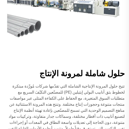
حلول شاملة لمرونة الإنتاج
تتيح حلول المرونة الإنتاجية الشاملة التي تقدّمها شركات مُورِّدة مبتكرة
لخطوط بثق أنابيب البولي إيثيلين (PE) للمصنّعين التكيّفَ السريع مع
متطلبات السوق المتغيرة، مع الحفاظ على الكفاءة المثلى عبر مواصفات
منتجات متنوعة وحجوزات إنتاج مختلفة. وتنتج هذه المرونة الاستثنائية عن
مناهج التصميم الوحدية التي تسمح للمصنّعين بإعادة تهيئة أنظمة الإنتاج
لتصنيع أنابيب ذات أقطار مختلفة، وسماكات جدار متفاوتة، وتركيبات مواد
متنوعة، دون الحاجة إلى تعديلات واسعة النطاق في المعدات أو إجراءات
تغيير التكوين التي تستغرق وقتاً طويلاً. وتتميز أنظمة الأدوات القابلة للتغيير