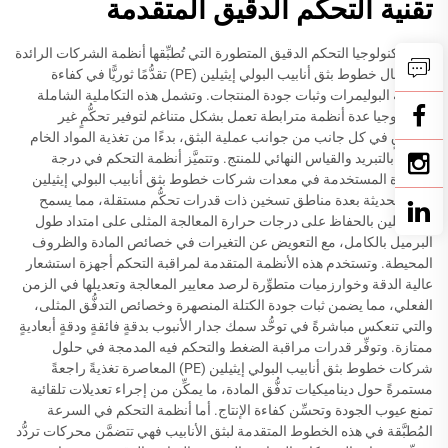
تقنية التحكم الدقيق المتقدمة
تمثل تكنولوجيا التحكم الدقيق المتطورة التي تُطبِّقها أنظمة الشركات الرائدة
في مجال خطوط بثق أنابيب البولي إيثيلين (PE) تقدُّمًا ثوريًّا في كفاءة
معالجة البوليمرات وثبات جودة المنتجات. وتشمل هذه التكاملية الشاملة
للتكنولوجيا عدة أنظمة مترابطة تعمل بشكل متناغم لتوفير تحكُّمٍ غير
مسبوقٍ في كل جانب من جوانب عملية البثق، بدءًا من تغذية المواد الخام
وانتهاءً بالتبريد والقياس النهائي للمنتج. وتتميَّز أنظمة التحكم في درجة
الحرارة المستخدمة في معدات شركات خطوط بثق أنابيب البولي إيثيلين
(PE) الحديثة بعدة مناطق تسخين ذات قدرات تحكُّم مستقلة، مما يسمح
للمُشغِّلين بالحفاظ على درجات حرارة المعالجة المثلى على امتداد طول
البرميل بالكامل، مع التعويض عن التغيرات في خصائص المادة والظروف
المحيطة. وتستخدم هذه الأنظمة المتقدمة لمراقبة التحكم أجهزة استشعار
عالية الدقة وخوارزميات متطوِّرة لرصد معايير المعالجة وتعديلها في الزمن
الفعلي، مما يضمن ثبات جودة الكتلة المنصهرة وخصائص التدفُّق المثلى،
والتي تنعكس مباشرةً في توحُّد سمك جدار الأنبوب بدقةٍ فائقةٍ ودقةٍ أبعاديةٍ
ممتازة. وتوفِّر قدرات مراقبة الضغط والتحكم فيه المدمجة في حلول
شركات خطوط بثق أنابيب البولي إيثيلين (PE) المعاصرة تغذيةً راجعةً
مستمرةً حول ديناميكيات تدفُّق المادة، ما يمكِّن من إجراء تعديلات تلقائية
تمنع عيوب الجودة وتحسِّن كفاءة الإنتاج. أما أنظمة التحكم في السرعة
المُطبَّقة في هذه الخطوط المتقدمة لبثق الأنابيب فهي تتضمَّن محركات تردُّد