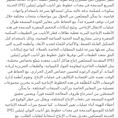
السريع المدمجة في معدات خطوط بثق أنابيب البولي إيثيلين (PE) الحديثة
بمكونات مُصمَّمة بدقة عالية يمكن استبدالها بسرعة باستخدام واجهات
قياسية، ما يمكّن المصنّعين من التحوّل بين مواصفات منتجات مختلفة خلال
فترات توقف قصيرة جداً، مع الحفاظ على معايير الجودة المتسقة طوال
عمليات الانتقال الإنتاجي. وتتيح إمكانات التحجيم المتغيرة المدمجة في هذه
الأنظمة الإنتاجية المرنة تغطية نطاقات قطر الأنابيب من التطبيقات السكنية
الصغيرة وحتى مشاريع البنية التحتية الصناعية الضخمة، وذلك باستخدام كتل
التشكيل القابلة للضبط، والأكمام المُعدّة لتحديد الأبعاد، وأنظمة التبريد التي
يمكن تعديلها بسرعة لتلبية المتطلبات الخاصة بالعملاء. كما تتيح إمكانات
البثق متعدد الطبقات التي توفرها حلول خطوط بثق أنابيب البولي إيثيلين
(PE) المتقدمة للمصنّعين إنتاج هياكل أنابيب معقدة تتمتّع بخصائص محسّنة،
مثل الطبقات الحاجزة لمقاومة المواد الكيميائية، والطبقات التعزيزية لزيادة
المتانة، أو النوى الرغوية لتحسين خصائص العزل الحراري، مع الحفاظ في
الوقت نفسه على اقتصادية التكاليف في عمليات الإنتاج. وتقوم أنظمة إدارة
الوصفات الآلية المُطبَّقة في هذه الخطوط الإنتاجية المرنة بتخزين مجموعات
تفصيلية من المعايير الخاصة بتراكيب المنتجات المختلفة، ما يمكّن
المشغلين من استرجاع ظروف المعالجة المُثبتة فوراً، ويضمن تحقيق
الجودة المتسقة عبر دفعات الإنتاج المختلفة، ويقلل من خطر الوقوع في
أخطاء التهيئة أثناء عمليات تغيير المنتجات. كما تسمح ميزات السعة الإنتاجية
القابلة للتوسيع المدمجة في معدات خطوط بثق أنابيب البولي إيثيلين (PE)
الحديثة للمصنّعين بتعديل معدلات الإنتاج استجابةً لتقلبات الطلب، مع