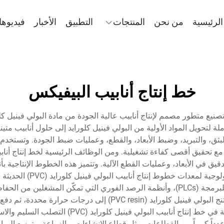
لرئيسية
من نحن
المنتجات
التطبيق
الأخبار
فيديوه
خط إنتاج أنابيب البيفيكس
تاج أنابيب البولي فينيل كلورايد (PVC) نظام تصنيع متطور مصمم لإنتاج أنابيب عالية الجودة من 
ة لتحويل المواد الأولية من البولي فينيل كلورايد إلى حلول أنابيب متين
دقيق في الأبعاد، وعمليات القطع الآلية. وتتميز هذه الخطوط الإنتاجي
controlled motors)، ووحدات التحكم المنطقية القابلة للبرمجة (PLCs)، وأنظمة الرصد الف
خط إنتاج أنابيب البولي فينيل كلورايد (PVC) تسخين راتنج البولي فينيل
مواصفات هندسية دقيقة. وتضمن أنظمة التبريد المدمج
مة خطوط إنتاج أنابيب البولي فينيل كلورايد (PVC) عدداً كبيراً من القطاعات، مثل قطاع الإنشاءات