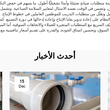
تانة وموثوقية معدات خط إنتاج أنابيب PVC الحديثة متطلبات صيانةٍ ضئيلةً وأمدًا تشغيليًّا أطول،
جة في أنظمة خط إنتاج أنابيب PVC المشغّلين، وتضمن في الوقت نفسه الامتثال لمعايير السلام
غيل وتقلّل من متطلبات التدريب للموظفين العاملين في خطوط الإنتاج. و
ة النظام على إعادة تدوير بقايا الإنتاج وإعادة إدخالها في دورة التصني
ن المصنّعين من التكيّف السريع مع المتطلبات المتغيرة للعملاء والاتجاهات السوقية.
أحدث الأخبار
15
Dec