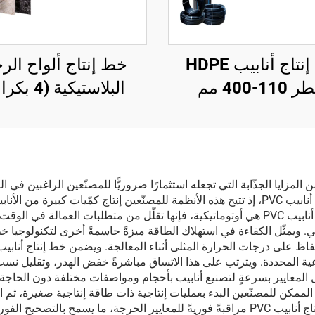
خط إنتاج أنابيب HDPE
خط إنتاج ألواح الر
110-400 مم
البلاستيكية (4 بكرات)
ج أنابيب البولي فينيل كلورايد (PVC) العديد من المزايا الجذّابة التي تجعله استثمارًا ضروريًّا للمصنّ
التكلفة الفعّالة أحد أبرز المزايا الرئيسية لاعتماد خط إنتاج أنابيب PVC، إذ تتيح هذه الأنظمة للمصن
لتصنيع الأنابيب. وبما أن طبيعة الأنظمة الحديثة لخط إنتاج أنابيب PVC هي أوتوماتيكية، فإنها ت
وعية المحددة. ويترتب على هذا الاتساق مباشرةً خفض الهدر، وتقليل نسب
رات الإنتاجية لمشغّلي خط إنتاج أنابيب PVC تعديل المعايير بسرعةٍ لتصنيع أنابيب بأحجام ومواصف
قابلية التوسع في أنظمة خط إنتاج أنابيب PVC من الممكن للمصنّعين البدء بعمليات إنتاجية ذات طاقة 
في السوق. وتوفر دمج أنظمة مراقبة الجودة داخل خط إنتاج أنابيب PVC مراقبةً فوريةً للمعاي