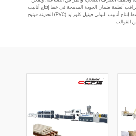
وتراقب أنظمة ضمان الجودة المدمجة في خط إنتاج أنابيب
البولي فينيل كلورايد (PVC) باستمرار مواصفات المنتج، مما يضمن الامتثال للمعايير الدولية وتوقعات العملاء. أما تنوع تقنية خطوط إنتاج أنابيب البولي فينيل كلورايد (PVC) الحديثة فيتيح
ن القوالب.