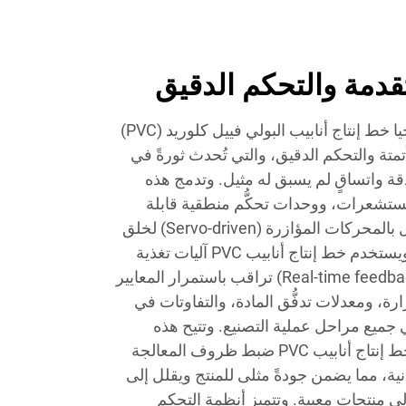
تقدمة والتحكم الدقيق
تتمثل الركيزة الأساسية لتكنولوجيا خط إنتاج أنابيب البولي فييل كلوريد (PVC)
متة والتحكم الدقيق، والتي تُحدث ثورةً في
قة واتساقٍ لم يسبق له مثيل. وتدمج هذه
مستشعرات، ووحدات تحكُّم منطقية قابلة
للبرمجة (PLCs)، ومكوّنات تعمل بالمحركات المؤازرة (Servo-driven) لخلق
بيئة إنتاج منسَّقة بسلاسة تامة. ويستخدم خط إنتاج أنابيب PVC آليات تغذية
راجعة فورية (Real-time feedback mechanisms) تراقب باستمرار المعايير
، ومعدلات تدفُّق المادة، والتفاوتات في
 جميع مراحل عملية التصنيع. وتتيح هذه
القدرة الشاملة على المراقبة لخط إنتاج أنابيب PVC ضبط ظروف المعالجة
انية، مما يضمن جودةً مثلى للمنتج ويقلل إلى
 إلى منتجات معيبة. وتتميز أنظمة التحكم