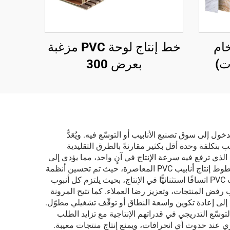
خام
خط إنتاج لوحة PVC مزغبة
بعرض 300
عين الراغبين في الدخول إلى سوق تصنيع الأنابيب أو التوسّع فيه. ويُعَدُّ
ّعين إنتاج كمّيات كبيرة من الأنابيب بتكلفة وحدة أقل بكثير مقارنةً بالطرق التقليدية
قلّل من متطلبات العمالة في الوقت الذي ترفع فيه سرعة الإنتاج في آنٍ واحد، مما يؤدي إلى
تحسين هامش الربح وقدرة الشركة على التسعير التنافسي. ويمثّل الكفاءة في استهلاك الطاقة ميزةً حاسمةً أخرى لتكنولوجيا خطوط إنتاج أنابيب PVC المعاصرة، حيث تم تحسين أنظمة
التسخين والتبريد المتقدمة لتقليل استهلاك الطاقة مع الحفاظ على درجات الحرارة المثلى أثناء المعالجة. ويضمن خط إنتاج أنابيب PVC اتساقًا استثنائيًّا في الإنتاج، بحيث يلتزم كل أنبوب
 رفض المنتجات، وتعزيز رضا العملاء. كما تتيح المرونة
ات مختلفة دون الحاجة إلى إعادة تكوين واسعة النطاق أو توقّف تشغيلي مطوّل.
إنتاجية صغيرة، ثم التوسّع التدريجي في قدراتهم الإنتاجية مع تزايد الطلب
ير الحرجة، ما يسمح بالتصحيح الفوري عند حدوث أي انحرافات، ويمنع إنتاج منتجات معيبة.