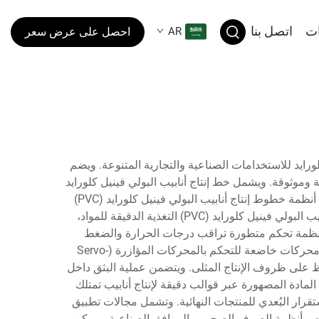
ات
اتصل بنا
AR
احصل على عرض سعر
مادة البولي فينيل كلورايد للاستخدامات الصناعية والتجارية المتنوعة. ويضم
ة وموثوقة. ويشمل خط إنتاج أنابيب البولي فينيل كلورايد
(PVC) عدة مراحل حرجة، منها تحضير المادة الخام، والبثق، والتبريد، وضبط الأبعاد، والقطع، وعمليات ضبط الجودة. وتستخدم أنظمة خطوط إنتاج أنابيب البولي فينيل كلورايد (PVC)
الحديثة تقنيات أتمتة متقدمة لضمان ثبات جودة المنتج مع تحقيق أقصى كفاءة تشغيلية. ومن الوظائف الرئيسية لخط إنتاج أنابيب البولي فينيل كلورايد (PVC) التغذية الدقيقة للمواد،
ة بأنظمة تحكم متطورة تراقب درجات الحرارة والضغط
والسرعة طوال عملية التصنيع. وتشمل الميزات التكنولوجية لمعدات خطوط إنتاج أنابيب البولي فينيل كلورايد (PVC) الحديثة محركات خاضعة للتحكم بالمحركات المؤازرة (Servo-
وري التي تمكّن المشغلين من الحفاظ على ظروف الإنتاج المثلى. ويتضمن عملية البثق داخل
 كلورايد (PVC resin) إلى درجات حرارة محددة، ثم دفع المادة المصهورة عبر قوالب دقيقة لإنتاج أنابيب تمتلك
ة في خط إنتاج أنابيب البولي فينيل كلورايد (PVC) التصلب السليم والاستقرار البُعدي للمنتجات النهائية. وتشمل مجالات تطبيق
، والزراعة، وتوزيع المياه، وأنظمة الصرف الصحي، والمرافق الصناعية. ويمكن