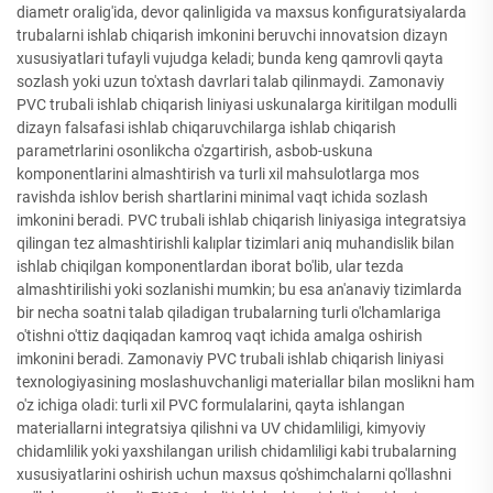
diametr oralig'ida, devor qalinligida va maxsus konfiguratsiyalarda
trubalarni ishlab chiqarish imkonini beruvchi innovatsion dizayn
xususiyatlari tufayli vujudga keladi; bunda keng qamrovli qayta
sozlash yoki uzun to'xtash davrlari talab qilinmaydi. Zamonaviy
PVC trubali ishlab chiqarish liniyasi uskunalarga kiritilgan modulli
dizayn falsafasi ishlab chiqaruvchilarga ishlab chiqarish
parametrlarini osonlikcha o'zgartirish, asbob-uskuna
komponentlarini almashtirish va turli xil mahsulotlarga mos
ravishda ishlov berish shartlarini minimal vaqt ichida sozlash
imkonini beradi. PVC trubali ishlab chiqarish liniyasiga integratsiya
qilingan tez almashtirishli kalıplar tizimlari aniq muhandislik bilan
ishlab chiqilgan komponentlardan iborat bo'lib, ular tezda
almashtirilishi yoki sozlanishi mumkin; bu esa an'anaviy tizimlarda
bir necha soatni talab qiladigan trubalarning turli o'lchamlariga
o'tishni o'ttiz daqiqadan kamroq vaqt ichida amalga oshirish
imkonini beradi. Zamonaviy PVC trubali ishlab chiqarish liniyasi
texnologiyasining moslashuvchanligi materiallar bilan moslikni ham
o'z ichiga oladi: turli xil PVC formulalarini, qayta ishlangan
materiallarni integratsiya qilishni va UV chidamliligi, kimyoviy
chidamlilik yoki yaxshilangan urilish chidamliligi kabi trubalarning
xususiyatlarini oshirish uchun maxsus qo'shimchalarni qo'llashni