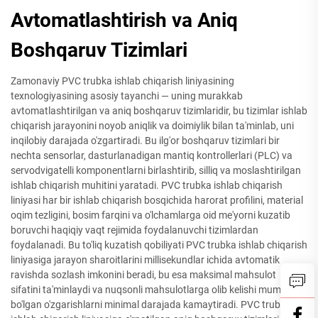
Avtomatlashtirish va Aniq
Boshqaruv Tizimlari
Zamonaviy PVC trubka ishlab chiqarish liniyasining
texnologiyasining asosiy tayanchi — uning murakkab
avtomatlashtirilgan va aniq boshqaruv tizimlaridir, bu tizimlar ishlab
chiqarish jarayonini noyob aniqlik va doimiylik bilan ta'minlab, uni
inqilobiy darajada o'zgartiradi. Bu ilg'or boshqaruv tizimlari bir
nechta sensorlar, dasturlanadigan mantiq kontrollerlari (PLC) va
servodvigatelli komponentlarni birlashtirib, silliq va moslashtirilgan
ishlab chiqarish muhitini yaratadi. PVC trubka ishlab chiqarish
liniyasi har bir ishlab chiqarish bosqichida harorat profilini, material
oqim tezligini, bosim farqini va o'lchamlarga oid me'yorni kuzatib
boruvchi haqiqiy vaqt rejimida foydalanuvchi tizimlardan
foydalanadi. Bu to'liq kuzatish qobiliyati PVC trubka ishlab chiqarish
liniyasiga jarayon sharoitlarini millisekundlar ichida avtomatik
ravishda sozlash imkonini beradi, bu esa maksimal mahsulot
sifatini ta'minlaydi va nuqsonli mahsulotlarga olib kelishi mumkin
bo'lgan o'zgarishlarni minimal darajada kamaytiradi. PVC trubka