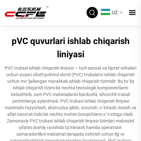
UZ
pVC quvurlari ishlab chiqarish
liniyasi
PVC trubasi ishlab chiqarish liniyasi — turli sanoat va tijorat sohalari
uchun yuqori sifatli polivinil xlorid (PVC) trubalarni ishlab chiqarish
uchun moʻljallangan murakkab ishlab chiqarish tizimidir. Bu toʻliq
ishlab chiqarish tizimi bir nechta texnologik komponentlarni
birlashtirib, xom PVC materiallarini bardoshli, ishonchli trubali
yechimlarga aylantiradi. PVC trubasi ishlab chiqarish liniyasi
materialni tayyorlash, ekstruziya qilish, sovutish, oʻlchash, kesish va
sifat nazorati kabi bir nechta muhim bosqichlarni oʻz ichiga oladi.
Zamonaviy PVC trubasi ishlab chiqarish liniyasi tizimlari mahsulot
sifatini doimiy ravishda taʼminlash hamda operatsion
samaradorlikni maksimal darajada oshirish uchun ilgʻor
avtomatlashtirish texnologiyalaridan foydalanadi. PVC trubasi