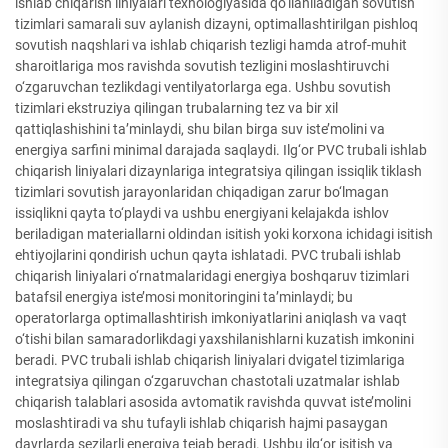
ishlab chiqarish liniyalari texnologiyasida qo‘llaniladigan sovutish
tizimlari samarali suv aylanish dizayni, optimallashtirilgan pishloq
sovutish naqshlari va ishlab chiqarish tezligi hamda atrof-muhit
sharoitlariga mos ravishda sovutish tezligini moslashtiruvchi
o‘zgaruvchan tezlikdagi ventilyatorlarga ega. Ushbu sovutish
tizimlari ekstruziya qilingan trubalarning tez va bir xil
qattiqlashishini ta’minlaydi, shu bilan birga suv iste’molini va
energiya sarfini minimal darajada saqlaydi. Ilg‘or PVC trubali ishlab
chiqarish liniyalari dizaynlariga integratsiya qilingan issiqlik tiklash
tizimlari sovutish jarayonlaridan chiqadigan zarur bo‘lmagan
issiqlikni qayta to‘playdi va ushbu energiyani kelajakda ishlov
beriladigan materiallarni oldindan isitish yoki korxona ichidagi isitish
ehtiyojlarini qondirish uchun qayta ishlatadi. PVC trubali ishlab
chiqarish liniyalari o‘rnatmalaridagi energiya boshqaruv tizimlari
batafsil energiya iste’mosi monitoringini ta’minlaydi; bu
operatorlarga optimallashtirish imkoniyatlarini aniqlash va vaqt
o‘tishi bilan samaradorlikdagi yaxshilanishlarni kuzatish imkonini
beradi. PVC trubali ishlab chiqarish liniyalari dvigatel tizimlariga
integratsiya qilingan o‘zgaruvchan chastotali uzatmalar ishlab
chiqarish talablari asosida avtomatik ravishda quvvat iste’molini
moslashtiradi va shu tufayli ishlab chiqarish hajmi pasaygan
davrlarda sezilarli energiya tejab beradi. Ushbu ilg‘or isitish va