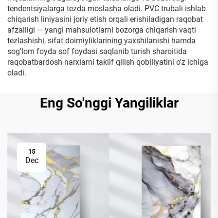
tendentsiyalarga tezda moslasha oladi. PVC trubali ishlab
chiqarish liniyasini joriy etish orqali erishiladigan raqobat
afzalligi — yangi mahsulotlarni bozorga chiqarish vaqti
tezlashishi, sifat doimiyliklarining yaxshilanishi hamda
sog'lom foyda sof foydasi saqlanib turish sharoitida
raqobatbardosh narxlarni taklif qilish qobiliyatini o'z ichiga
oladi.
Eng So'nggi Yangiliklar
15
Dec