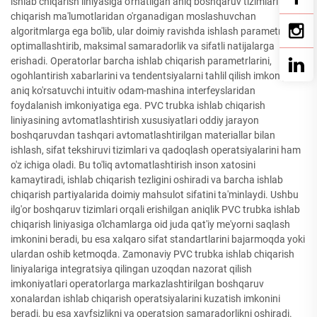
ishlab chiqarish liniyasiga o'rnatilgan aniq boshqaruv tizimlari ishlab
chiqarish ma'lumotlaridan o'rganadigan moslashuvchan
algoritmlarga ega bo'lib, ular doimiy ravishda ishlash parametrlarini
optimallashtirib, maksimal samaradorlik va sifatli natijalarga
erishadi. Operatorlar barcha ishlab chiqarish parametrlarini,
ogohlantirish xabarlarini va tendentsiyalarni tahlil qilish imkoniyatini
aniq ko'rsatuvchi intuitiv odam-mashina interfeyslaridan
foydalanish imkoniyatiga ega. PVC trubka ishlab chiqarish
liniyasining avtomatlashtirish xususiyatlari oddiy jarayon
boshqaruvdan tashqari avtomatlashtirilgan materiallar bilan
ishlash, sifat tekshiruvi tizimlari va qadoqlash operatsiyalarini ham
o'z ichiga oladi. Bu to'liq avtomatlashtirish inson xatosini
kamaytiradi, ishlab chiqarish tezligini oshiradi va barcha ishlab
chiqarish partiyalarida doimiy mahsulot sifatini ta'minlaydi. Ushbu
ilg'or boshqaruv tizimlari orqali erishilgan aniqlik PVC trubka ishlab
chiqarish liniyasiga o'lchamlarga oid juda qat'iy me'yorni saqlash
imkonini beradi, bu esa xalqaro sifat standartlarini bajarmoqda yoki
ulardan oshib ketmoqda. Zamonaviy PVC trubka ishlab chiqarish
liniyalariga integratsiya qilingan uzoqdan nazorat qilish
imkoniyatlari operatorlarga markazlashtirilgan boshqaruv
xonalardan ishlab chiqarish operatsiyalarini kuzatish imkonini
beradi, bu esa xavfsizlikni va operatsion samaradorlikni oshiradi.