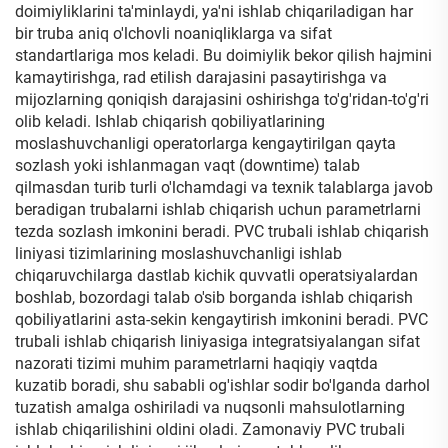
doimiyliklarini ta'minlaydi, ya'ni ishlab chiqariladigan har
bir truba aniq o'lchovli noaniqliklarga va sifat
standartlariga mos keladi. Bu doimiylik bekor qilish hajmini
kamaytirishga, rad etilish darajasini pasaytirishga va
mijozlarning qoniqish darajasini oshirishga to'g'ridan-to'g'ri
olib keladi. Ishlab chiqarish qobiliyatlarining
moslashuvchanligi operatorlarga kengaytirilgan qayta
sozlash yoki ishlanmagan vaqt (downtime) talab
qilmasdan turib turli o'lchamdagi va texnik talablarga javob
beradigan trubalarni ishlab chiqarish uchun parametrlarni
tezda sozlash imkonini beradi. PVC trubali ishlab chiqarish
liniyasi tizimlarining moslashuvchanligi ishlab
chiqaruvchilarga dastlab kichik quvvatli operatsiyalardan
boshlab, bozordagi talab o'sib borganda ishlab chiqarish
qobiliyatlarini asta-sekin kengaytirish imkonini beradi. PVC
trubali ishlab chiqarish liniyasiga integratsiyalangan sifat
nazorati tizimi muhim parametrlarni haqiqiy vaqtda
kuzatib boradi, shu sababli og'ishlar sodir bo'lganda darhol
tuzatish amalga oshiriladi va nuqsonli mahsulotlarning
ishlab chiqarilishini oldini oladi. Zamonaviy PVC trubali