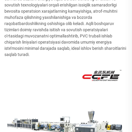
sovutish texnologiyalari orqali erishilgan issiqlik samaradorligi
bevosita operatsion xarajatlarning kamayishiga, atrof-muhitni
muhofaza qilishning yaxshilanishiga va bozorda
raqobatbardoshlikning oshishiga olib keladi. Aqlli boshqaruv
tizimlari doimiy ravishda isitish va sovutish operatsiyalari
o‘rtasidagi muvozanatni optimallashtirib, PVC trubali ishlab
chiqarish liniyalari operatsiyasi davomida umumiy energiya
iste’mosini minimal darajada saqlab, ideal ishlov berish sharoitlarini
saqlab turadi.