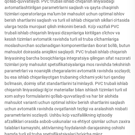
qo'llab-quvvatlaydi. PVC trubali ishlab chiqarish liniyasidagi
avtomatlashtirilgan parametrlarni saqlash va qayta chaqirish
tizimlari operatorlarga ma'lum bir mahsulot uchun optimal ishlov
berish shartlarini saqlash va turli xil ishlab chiqarish sikllari o'rtasida
ularga tezda murojaat qilish imkonini beradi. Ko'p vazifali PVC
trubali ishlab chiqarish liniyasi dizaynlariga kiritilgan o'lchov va
kesish tizimlari avtomatik ravishda turli xil truba o'lchamlariga
moslashuvchan sozlanadigan komponentlardan iborat bo'lib, butun
mahsulot doirasida aniqlikni saqlaydi. PVC trubali ishlab chiqarish
liniyasining barcha bosqichlariga integratsiya qilingan sifat nazorati
tizimlari joriy mahsulot spetsifikatsiyalariga mos ravishda tekshirish
parametrlari va noaniqlik chegaralarini avtomatik ravishda sozlaydi;
bu esa ishlab chiqarilayotgan trubaning o'lchami yoki turi qanday
bo'lmasin, doimiy sifat standartlarini ta'minlaydi. PVC trubali ishlab
chiqarish liniyasidagi ilg'or materiallar bilan ishlash tizimlari turli xil
xom ashyo formulalarini qo'llab-quvvatlaydi va har bir alohida
mahsulot varianti uchun optimal ishlov berish shartlarini saqlash
uchun avtomatik ravishda ovqatlanish tezligi va aralashish nisbati
parametrlarini sozlaydi. Ushbu ko'p vazifalilikning iqtisodiy
afzalliklari orasida asbob-uskunalar va ehtiyot qismlar uchun zaxira
talablari kamayishi, aktivlarning foydalanish darajasining oshishi
hamda turli xil truba spetsifikatsiyalari bo'yicha mijoz