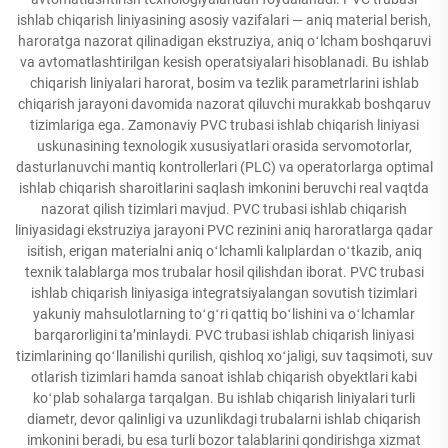
ishlab chiqarish liniyasining asosiy vazifalari — aniq material berish,
haroratga nazorat qilinadigan ekstruziya, aniq oʻlcham boshqaruvi
va avtomatlashtirilgan kesish operatsiyalari hisoblanadi. Bu ishlab
chiqarish liniyalari harorat, bosim va tezlik parametrlarini ishlab
chiqarish jarayoni davomida nazorat qiluvchi murakkab boshqaruv
tizimlariga ega. Zamonaviy PVC trubasi ishlab chiqarish liniyasi
uskunasining texnologik xususiyatlari orasida servomotorlar,
dasturlanuvchi mantiq kontrollerlari (PLC) va operatorlarga optimal
ishlab chiqarish sharoitlarini saqlash imkonini beruvchi real vaqtda
nazorat qilish tizimlari mavjud. PVC trubasi ishlab chiqarish
liniyasidagi ekstruziya jarayoni PVC rezinini aniq haroratlarga qadar
isitish, erigan materialni aniq oʻlchamli kalıplardan oʻtkazib, aniq
texnik talablarga mos trubalar hosil qilishdan iborat. PVC trubasi
ishlab chiqarish liniyasiga integratsiyalangan sovutish tizimlari
yakuniy mahsulotlarning toʻgʻri qattiq boʻlishini va oʻlchamlar
barqarorligini taʼminlaydi. PVC trubasi ishlab chiqarish liniyasi
tizimlarining qoʻllanilishi qurilish, qishloq xoʻjaligi, suv taqsimoti, suv
otlarish tizimlari hamda sanoat ishlab chiqarish obyektlari kabi
koʻplab sohalarga tarqalgan. Bu ishlab chiqarish liniyalari turli
diametr, devor qalinligi va uzunlikdagi trubalarni ishlab chiqarish
imkonini beradi, bu esa turli bozor talablarini qondirishga xizmat