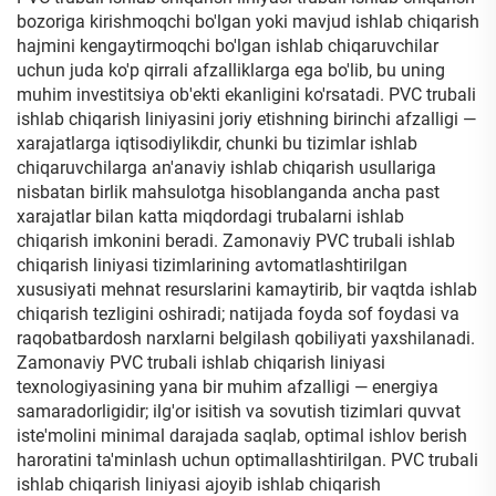
bozoriga kirishmoqchi bo'lgan yoki mavjud ishlab chiqarish
hajmini kengaytirmoqchi bo'lgan ishlab chiqaruvchilar
uchun juda ko'p qirrali afzalliklarga ega bo'lib, bu uning
muhim investitsiya ob'ekti ekanligini ko'rsatadi. PVC trubali
ishlab chiqarish liniyasini joriy etishning birinchi afzalligi —
xarajatlarga iqtisodiylikdir, chunki bu tizimlar ishlab
chiqaruvchilarga an'anaviy ishlab chiqarish usullariga
nisbatan birlik mahsulotga hisoblanganda ancha past
xarajatlar bilan katta miqdordagi trubalarni ishlab
chiqarish imkonini beradi. Zamonaviy PVC trubali ishlab
chiqarish liniyasi tizimlarining avtomatlashtirilgan
xususiyati mehnat resurslarini kamaytirib, bir vaqtda ishlab
chiqarish tezligini oshiradi; natijada foyda sof foydasi va
raqobatbardosh narxlarni belgilash qobiliyati yaxshilanadi.
Zamonaviy PVC trubali ishlab chiqarish liniyasi
texnologiyasining yana bir muhim afzalligi — energiya
samaradorligidir; ilg'or isitish va sovutish tizimlari quvvat
iste'molini minimal darajada saqlab, optimal ishlov berish
haroratini ta'minlash uchun optimallashtirilgan. PVC trubali
ishlab chiqarish liniyasi ajoyib ishlab chiqarish