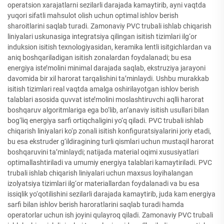
operatsion xarajatlarni sezilarli darajada kamaytirib, ayni vaqtda
yuqori sifatli mahsulot olish uchun optimal ishlov berish
sharoitlarini saqlab turadi. Zamonaviy PVC trubali ishlab chiqarish
liniyalari uskunasiga integratsiya qilingan isitish tizimlari ilg‘or
induksion isitish texnologiyasidan, keramika lentli isitgichlardan va
aniq boshqariladigan isitish zonalardan foydalanadi; bu esa
energiya iste’molini minimal darajada saqlab, ekstruziya jarayoni
davomida bir xil harorat tarqalishini ta’minlaydi. Ushbu murakkab
isitish tizimlari real vaqtda amalga oshirilayotgan ishlov berish
talablari asosida quvvat iste’molini moslashtiruvchi aqlli harorat
boshqaruv algoritmlariga ega bo‘lib, anʼanaviy isitish usullari bilan
bog‘liq energiya sarfi ortiqchaligini yo‘q qiladi. PVC trubali ishlab
chiqarish liniyalari ko‘p zonali isitish konfiguratsiyalarini joriy etadi,
bu esa ekstruder g‘ildiragining turli qismlari uchun mustaqil harorat
boshqaruvini ta’minlaydi; natijada material oqimi xususiyatlari
optimallashtiriladi va umumiy energiya talablari kamaytiriladi. PVC
trubali ishlab chiqarish liniyalari uchun maxsus loyihalangan
izolyatsiya tizimlari ilg‘or materiallardan foydalanadi va bu esa
issiqlik yo‘qotilishini sezilarli darajada kamaytirib, juda kam energiya
sarfi bilan ishlov berish haroratlarini saqlab turadi hamda
operatorlar uchun ish joyini qulayroq qiladi. Zamonaviy PVC trubali