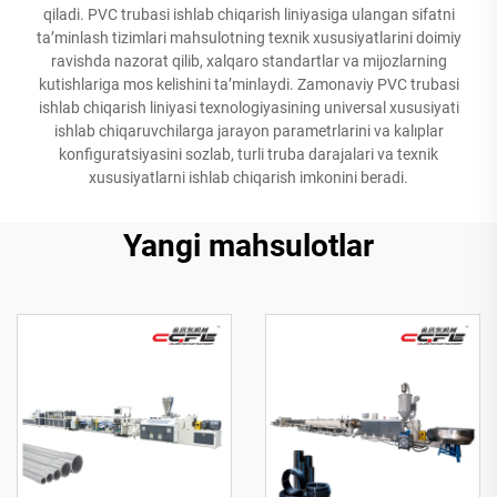
qiladi. PVC trubasi ishlab chiqarish liniyasiga ulangan sifatni
taʼminlash tizimlari mahsulotning texnik xususiyatlarini doimiy
ravishda nazorat qilib, xalqaro standartlar va mijozlarning
kutishlariga mos kelishini taʼminlaydi. Zamonaviy PVC trubasi
ishlab chiqarish liniyasi texnologiyasining universal xususiyati
ishlab chiqaruvchilarga jarayon parametrlarini va kalıplar
konfiguratsiyasini sozlab, turli truba darajalari va texnik
xususiyatlarni ishlab chiqarish imkonini beradi.
Yangi mahsulotlar