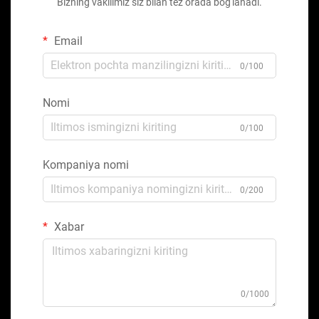
Bizning vakilimiz siz bilan tez orada bog'lanadi.
Email
0/100
Nomi
0/100
Kompaniya nomi
0/200
Xabar
0/1000