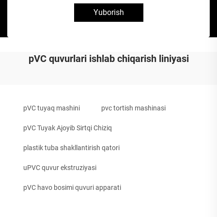
Yuborish
pVC quvurlari ishlab chiqarish liniyasi
pVC tuyaq mashini
pvc tortish mashinasi
pVC Tuyak Ajoyib Sirtqi Chiziq
plastik tuba shakllantirish qatori
uPVC quvur ekstruziyasi
pVC havo bosimi quvuri apparati