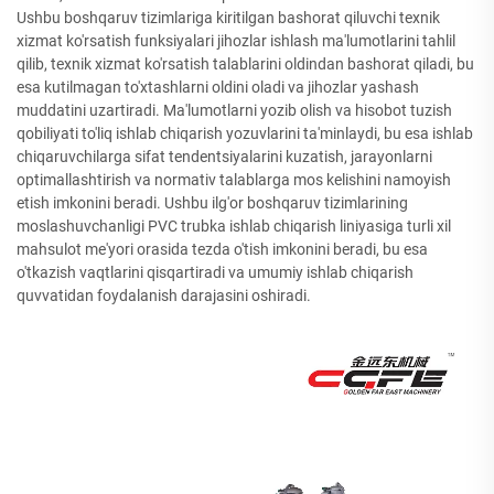
Ushbu boshqaruv tizimlariga kiritilgan bashorat qiluvchi texnik
xizmat ko'rsatish funksiyalari jihozlar ishlash ma'lumotlarini tahlil
qilib, texnik xizmat ko'rsatish talablarini oldindan bashorat qiladi, bu
esa kutilmagan to'xtashlarni oldini oladi va jihozlar yashash
muddatini uzartiradi. Ma'lumotlarni yozib olish va hisobot tuzish
qobiliyati to'liq ishlab chiqarish yozuvlarini ta'minlaydi, bu esa ishlab
chiqaruvchilarga sifat tendentsiyalarini kuzatish, jarayonlarni
optimallashtirish va normativ talablarga mos kelishini namoyish
etish imkonini beradi. Ushbu ilg'or boshqaruv tizimlarining
moslashuvchanligi PVC trubka ishlab chiqarish liniyasiga turli xil
mahsulot me'yori orasida tezda o'tish imkonini beradi, bu esa
o'tkazish vaqtlarini qisqartiradi va umumiy ishlab chiqarish
quvvatidan foydalanish darajasini oshiradi.