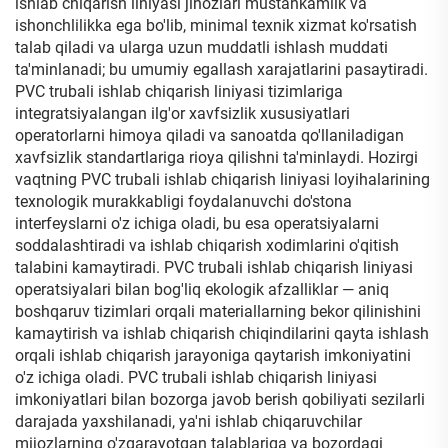
ishlab chiqarish liniyasi jihozlari mustahkamlik va
ishonchlilikka ega bo'lib, minimal texnik xizmat ko'rsatish
talab qiladi va ularga uzun muddatli ishlash muddati
ta'minlanadi; bu umumiy egallash xarajatlarini pasaytiradi.
PVC trubali ishlab chiqarish liniyasi tizimlariga
integratsiyalangan ilg'or xavfsizlik xususiyatlari
operatorlarni himoya qiladi va sanoatda qo'llaniladigan
xavfsizlik standartlariga rioya qilishni ta'minlaydi. Hozirgi
vaqtning PVC trubali ishlab chiqarish liniyasi loyihalarining
texnologik murakkabligi foydalanuvchi do'stona
interfeyslarni o'z ichiga oladi, bu esa operatsiyalarni
soddalashtiradi va ishlab chiqarish xodimlarini o'qitish
talabini kamaytiradi. PVC trubali ishlab chiqarish liniyasi
operatsiyalari bilan bog'liq ekologik afzalliklar — aniq
boshqaruv tizimlari orqali materiallarning bekor qilinishini
kamaytirish va ishlab chiqarish chiqindilarini qayta ishlash
orqali ishlab chiqarish jarayoniga qaytarish imkoniyatini
o'z ichiga oladi. PVC trubali ishlab chiqarish liniyasi
imkoniyatlari bilan bozorga javob berish qobiliyati sezilarli
darajada yaxshilanadi, ya'ni ishlab chiqaruvchilar
mijozlarning o'zgarayotgan talablariga va bozordagi