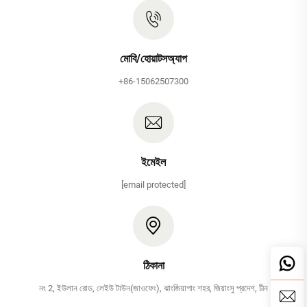
মোবি/হোয়াটসঅ্যাপ
+86-15062507300
ইমেইল
[email protected]
ঠিকানা
নং 2, ইউলান রোড, লেইউ টাউন(জাওফেং), ঝাংজিয়াগাং শহর, জিয়াংসু প্রদেশ, চীন