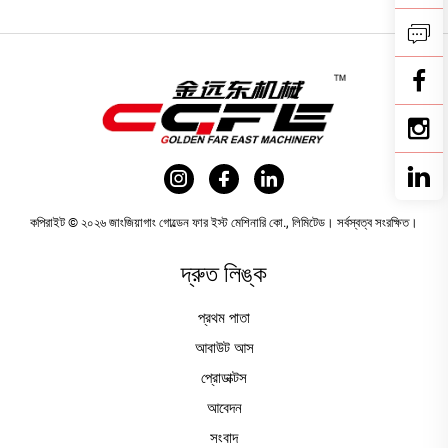
কপিরাইট © ২০২৬ জাংজিয়াগাং গোল্ডেন ফার ইস্ট মেশিনারি কো., লিমিটেড। সর্বস্বত্ব সংরক্ষিত।
দ্রুত লিঙ্ক
প্রথম পাতা
আবাউট আস
প্রোডাক্টস
আবেদন
সংবাদ