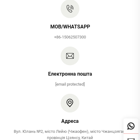
MOB/WHATSAPP
+86-15062507300
Електронна пошта
[email protected]
Адреса
Вул. Юлань №2, місто Лейю (Чжаофен), місто Чжанцзяган,
провінція Цзянсу, Китай