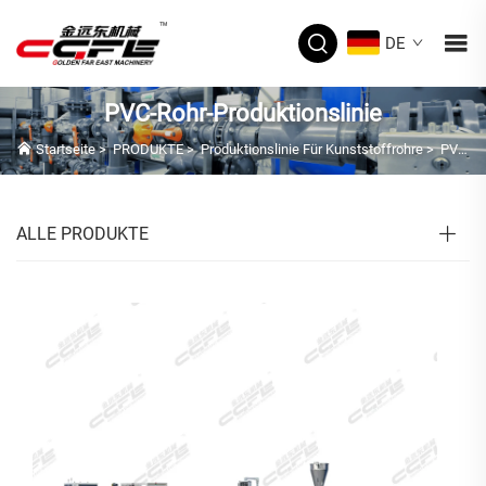
DE
PVC-Rohr-Produktionslinie
Startseite
>
PRODUKTE
>
Produktionslinie Für Kunststoffrohre
>
PVC-Rohr-Produktionslinie
ALLE PRODUKTE