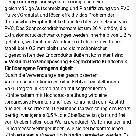
Temperaturregelungssystem, ermöglichen eine
gleichmäßige Aufschmelzung und Plastifizierung von PVC-
Pulver/Granulat und lösen effektiv das Problem der
thermischen Empfindlichkeit und leichten Zersetzung von
PVC. Das Schneckendrehmoment ist um 30 % erhöht, die
Extrusionsdruckschwankungen werden innerhalb von ± 2 %
gehalten, wodurch die Wanddicken-Toleranz des Rohrs
stabil bei ± 0,3 mm bleibt und die mechanischen
Eigenschaften des Endprodukts äußerst konsistent sind.
● Vakuum-Größenanpassung + segmentierte Kühltechnik
für überlegene Formgenauigkeit
Durch die Verwendung einer geschlossenen
Vakuumschäumkammer mit in Echtzeit einstellbarem
Vakuumgrad in Kombination mit segmentierten
Kühlbehältern mit Hochdrucksprühung wird eine
„progressive Formkühlung“ des Rohrs nach dem Austritt
aus der Düse erreicht. Die Rundheitsabweichung des Rohrs
beträgt weniger als 0,5 %, die Oberfläche ist glatt und frei
von Unebenheiten oder Wellen, wodurch Verformungen und
Durchmesserverringerungen, wie sie bei herkömmlichen
Kühlverfahren auftreten, vollständig vermieden werden. Es