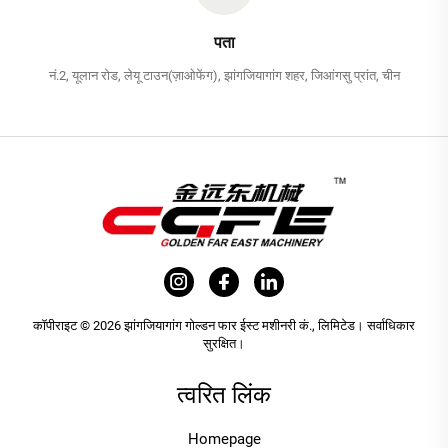
पता
नं.2, यूलान रोड, लेयू टाउन(ज़ाओफेंग), झांगजियागांग शहर, जिआंगसु प्रांत, चीन
कॉपीराइट © 2026 झांगजियागांग गोल्डन फार ईस्ट मशीनरी कं., लिमिटेड। सर्वाधिकार
सुरक्षित।
त्वरित लिंक
Homepage