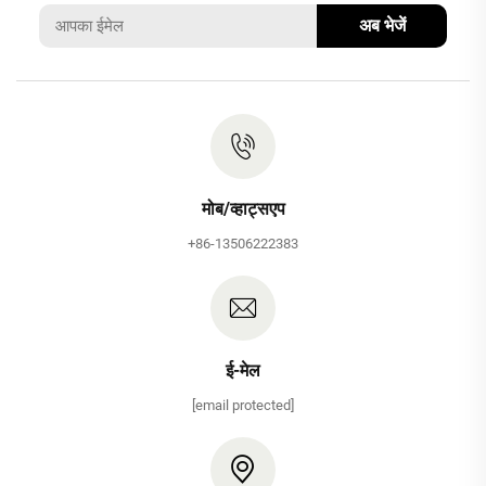
अब भेजें
मोब/व्हाट्सएप
+86-13506222383
ई-मेल
[email protected]