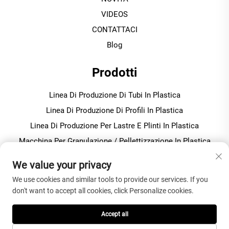
VIDEOS
CONTATTACI
Blog
Prodotti
Linea Di Produzione Di Tubi In Plastica
Linea Di Produzione Di Profili In Plastica
Linea Di Produzione Per Lastre E Plinti In Plastica
Macchina Per Granulazione / Pellettizzazione In Plastica
Miscelatore Per Plastica Per Produzione In Pvc
We value your privacy
We use cookies and similar tools to provide our services. If you
INFORMAZIONI SULL'AZIENDA
don't want to accept all cookies, click Personalize cookies.
Informativa sulla privacy
Accept all