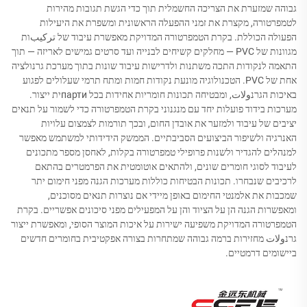
גבוהה שמזערת את הצריכה החשמלית תוך כדי הגשת תגובות מהירות
לטמפרטורה, מקצרת את זמני ההפעלה הראשונית ומשפרת את היעילות
הפעולה הכוללת. בקרת הטמפרטורה המדויקת מאפשרת עיבוד של تركيبות
מגוונות של PVC — מחלקים קשיחים לבנייה ועד סרטים גמישים לאריזה — תוך
התאמה לנקודות התכה משתנות ולדרישות עיבוד שונות בתוך מערכת גרנולציה
אחת של PVC. הטכנולוגיה מונעת נקודות חמות ומתח תרמי שעלולים לפגוע
באיכות הגרנولات, ומבטיחה תכונות חומריות אחידות בכל партиית ייצור.
מערכות בידוד פועלות יחד עם מנגנוני בקרת הטמפרטורה כדי לשמור על תנאים
יציבים של עיבוד ולמזער את אובדן החום, ובכך תורמות לצמצום עלויות
האנרגיה ולשיפור הביצועים הסביבתיים. הממשק הידידותי למשתמש מאפשר
למנהלים להגדיר ולשנות פרופילי טמפרטורה בקלות, לאחסן מספר מתכונים
לעיבוד לסוגי חומרים שונים, ולהתאים אוטומטית את הפרמטרים בהתאם
לרכיבים שנבחרו. תכונות הבטיחות כוללות מערכות הגנה מפני חימום יתר
שמכבות את אלמנטי החימום באופן מיידי אם נוצרות תנאים מסוכנים,
ומאפשרות הגנה הן על הציוד והן על המפעילים מפני סיכונים אפשריים. בקרת
הטמפרטורה המדויקת משפיעה ישירות על איכות המוצר הסופי, ומאפשרת ייצור
גרנولات מחזירות ברמה גבוהה שמתחרות בצורה אפקטיבית בחומרים חדשים
ביישומים דרמטיים.