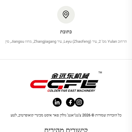
כתובת
הרחוב Yulan מס' 2, עיר Leyu (Zhaofeng), עיר Zhangjiagang, מחוז Jiangsu, סין
כל הזכויות שמורות © 2026 צ'נגג'יאגנג' גולדן פאר איסט מכינרי קואופרטיב, לטע
קישורים מהירים