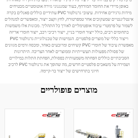
באופן מיידי את החומר המודחף, בעוד שמנגנוני גזירה אוטומטיים מבטיחים
מידות גרגירים אחידות. עיצובי גרנולטור PVC עתידיים כוללים פאנלים בקרה
אינטליגנטיים שמעקובים אחר טמפרטורה, לחץ וקצב ייצור, ומאפשרים למנהלים
לשמור על פרמטרי עיבוד אופטימליים לאורך כל התהליך. מכונות אלו משמשות
בתחומים רבים, כולל ייצור חומרי בניין, ייצור רכיבי רכב, ייצור חומרי אריזה
וייצור כללי של מוצרים פלסטיים. הגמישות של טכנולוגיית גרנולטור PVC
מאפשרת עיבוד של חומרי PVC קשיחים ומרובעים כאחד, ומכסה זרמים מגוונים
של פסולת מפעולות תעשייתיות וממוצרים לאחר הצריכה. היתרונות
הסביבתיים כוללים הפחתה משמעותית בפסולת, הפחתת התלות במילויים
ושמירה על משאבים פלסטיים חדשים, מה שהופך את גרנולטור PVC לרכיב
חיוני בתרחישים של ייצור בר-קיימה.
מוצרים פופולריים