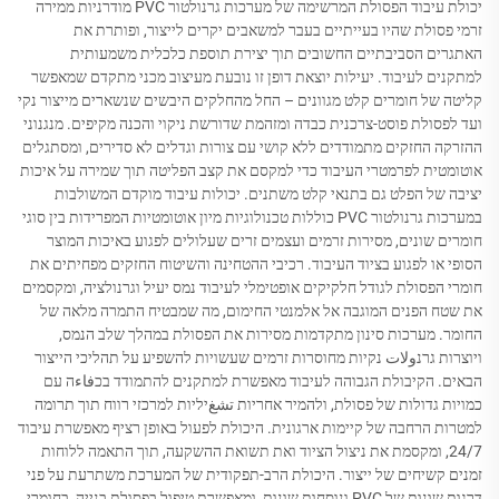
יכולת עיבוד הפסולת המרשימה של מערכות גרנולטור PVC מודרניות ממירה
זרמי פסולת שהיו בעייתיים בעבר למשאבים יקרים לייצור, ופותרת את
האתגרים הסביבתיים החשובים תוך יצירת תוספת כלכלית משמעותית
למתקנים לעיבוד. יעילות יוצאת דופן זו נובעת מעיצוב מכני מתקדם שמאפשר
קליטה של חומרים קלט מגוונים – החל מהחלקים היבשים שנשארים מייצור נקי
ועד לפסולת פוסט-צרכנית כבדה ומזהמת שדורשת ניקוי והכנה מקיפים. מנגנוני
ההזרקה החזקים מתמודדים ללא קושי עם צורות וגדלים לא סדירים, ומסתגלים
אוטומטית לפרמטרי העיבוד כדי למקסם את קצב הפליטה תוך שמירה על איכות
יציבה של הפלט גם בתנאי קלט משתנים. יכולות עיבוד מוקדם המשולבות
במערכות גרנולטור PVC כוללות טכנולוגיות מיון אוטומטיות המפרידות בין סוגי
חומרים שונים, מסירות זרמים ועצמים זרים שעלולים לפגוע באיכות המוצר
הסופי או לפגוע בציוד העיבוד. רכיבי ההטחינה והשיטוח החזקים מפחיתים את
חומרי הפסולת לגודל חלקיקים אופטימלי לעיבוד נמס יעיל וגרנולציה, ומקסמים
את שטח הפנים המוגבה אל אלמנטי החימום, מה שמבטיח התמרה מלאה של
החומר. מערכות סינון מתקדמות מסירות את הפסולת במהלך שלב הנמס,
ויוצרות גרנولات נקיות מחוסרות זרמים שעשויות להשפיע על תהליכי הייצור
הבאים. הקיבולת הגבוהה לעיבוד מאפשרת למתקנים להתמודד בכفاءה עם
כמויות גדולות של פסולת, ולהמיר אחריות تشغיליות למרכזי רווח תוך תרומה
למטרות הרחבה של קיימות ארגונית. היכולת לפעול באופן רציף מאפשרת עיבוד
24/7, ומקסמת את ניצול הציוד ואת תשואת ההשקעה, תוך התאמה ללוחות
זמנים קשיחים של ייצור. היכולת הרב-תפקודית של המערכת משתרעת על פני
דרגות שונות של PVC ונוסחות שונות, ומאפשרת טיפול בפסולת בנייה, בחומרי