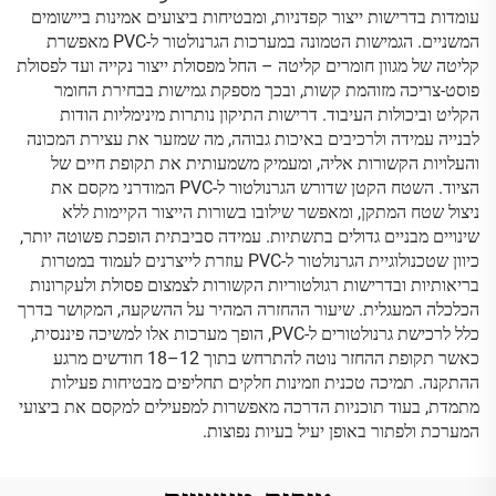
עומדות בדרישות ייצור קפדניות, ומבטיחות ביצועים אמינות ביישומים
המשניים. הגמישות הטמונה במערכות הגרנולטור ל-PVC מאפשרת
קליטה של מגוון חומרים קליטה – החל מפסולת ייצור נקייה ועד לפסולת
פוסט-צריכה מזוהמת קשות, ובכך מספקת גמישות בבחירת החומר
הקליט וביכולות העיבוד. דרישות התיקון נותרות מינימליות הודות
לבנייה עמידה ולרכיבים באיכות גבוהה, מה שמזער את עצירת המכונה
והעלויות הקשורות אליה, ומעמיק משמעותית את תקופת חיים של
הציוד. השטח הקטן שדורש הגרנולטור ל-PVC המודרני מקסם את
ניצול שטח המתקן, ומאפשר שילובו בשורות הייצור הקיימות ללא
שינויים מבניים גדולים בתשתיות. עמידה סביבתית הופכת פשוטה יותר,
כיוון שטכנולוגיית הגרנולטור ל-PVC עוזרת לייצרנים לעמוד במטרות
בריאותיות ובדרישות רגולטוריות הקשורות לצמצום פסולת ולעקרונות
הכלכלה המעגלית. שיעור ההחזרה המהיר על ההשקעה, המקושר בדרך
כלל לרכישת גרנולטורים ל-PVC, הופך מערכות אלו למשיכה פיננסית,
כאשר תקופת ההחזר נוטה להתרחש בתוך 12–18 חודשים מרגע
ההתקנה. תמיכה טכנית וזמינות חלקים תחליפים מבטיחות פעילות
מתמדת, בעוד תוכניות הדרכה מאפשרות למפעילים למקסם את ביצועי
המערכת ולפתור באופן יעיל בעיות נפוצות.