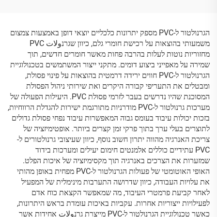
הגרנולטור ל-PVC מספק יתרונות כלכליים יוצאי דופן באמצעות צמצום
משמעותי בהוצאות על רכישת חומרי גלם, כיוון שגרנولات PVC
מחזוריות נוטות לעלות בהרבה פחות מאשר חומרים חדשים, תוך
שמירה על מאפייני ביצוע דומים. מתקני ייצור המשתמשים בטכנולוגיית
הגרנולטור ל-PVC חווים ירידה דרמטית בהוצאות על פינוי פסולת,
ומבטלים את התעריפי קבורה היקרים ואת שירותי ניהול הפסולת
המסוכנת שהיו נדרשים בעבר לזרמי פסולת PVC. היעילות הפעולה של
מערכות גרנולטור ל-PVC מודרניות מתורגמת ישירות להגדלת הרווחיות,
בזכות יכולות עיבוד בעומס גבוה המאפשרות עיבוד נפחי פסולת גדולים
לתוצרים בעלי ערך בתוך פרקי זמן קצרים ביותר. אופטימיזציה של
צריכת האנרגיה מהווה יתרון חשוב נוסף, כיוון שעיצובי גרנולטורים ל-
PVC עתידיים כוללים אלמנטים חימום יעילים ומערכות בידוד
שמזערות את הצרכים באנרגיה תוך מקסימיזציה של איכות הפלט.
האופי האוטומטי של פעולות הגרנולטור ל-PVC מפחית באופן מהותי
את עלויות העבודה, כיוון שדרושה התערבות מינימלית של המפעיל
לאחר קביעת פרמטרי העיבוד, מה שמאפשר הקצאת כוח אדם
לפעילויות ייצוריות אחרות. עקביות באיכות עומדת בראש היתרונות,
כאשר טכנולוגיית הגרנולטור ל-PVC מייצרת גרנولات אחידות אשר