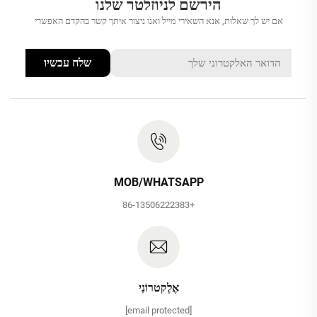
הירשם לניוזלטר שלנו
אם יש לך שאלות, אנא השאירי מייל ואנו ניצור איתך קשר בהקדם האפשרי
שלח עכשיו
MOB/WHATSAPP
+86-13506222383
אֶלֶקטרוֹנִי
[email protected]