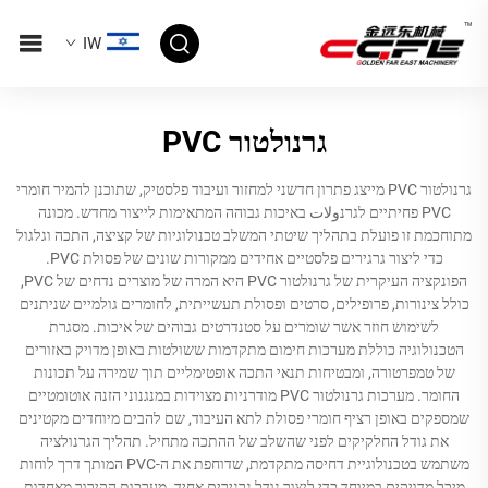
IW
גרנולטור PVC
גרנולטור PVC מייצג פתרון חדשני למחזור ועיבוד פלסטיק, שתוכנן להמיר חומרי
PVC פחיתיים לגרנولات באיכות גבוהה המתאימות לייצור מחדש. מכונה
מתוחכמת זו פועלת בתהליך שיטתי המשלב טכנולוגיות של קציצה, התכה וגלגול
כדי ליצור גרגירים פלסטיים אחידים ממקורות שונים של פסולת PVC.
הפונקציה העיקרית של גרנולטור PVC היא המרה של מוצרים נדחים של PVC,
כולל צינורות, פרופילים, סרטים ופסולת תעשייתית, לחומרים גולמיים שניתנים
לשימוש חוזר אשר שומרים על סטנדרטים גבוהים של איכות. מסגרת
הטכנולוגיה כוללת מערכות חימום מתקדמות ששולטות באופן מדויק באזורים
של טמפרטורה, ומבטיחות תנאי התכה אופטימליים תוך שמירה על תכונות
החומר. מערכות גרנולטור PVC מודרניות מצוידות במנגנוני הזנה אוטומטיים
שמספקים באופן רציף חומרי פסולת לתא העיבוד, שם להבים מיוחדים מקטינים
את גודל החלקיקים לפני שהשלב של ההתכה מתחיל. תהליך הגרנולציה
משתמש בטכנולוגיית דחיסה מתקדמת, שדוחפת את ה-PVC המותך דרך לוחות
מיכל מדויקים במיוחד כדי ליצור גודל גרגירים אחיד. מערכות הקירור מאחדות