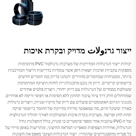
ייצור גרנولات מדויק ובקרת איכות
יכולות ייצור הגרנולות המדויקות של מערכות גרנולטור PVC מתקדמות
מספקות עקביות ואיכות יוצאות דופן אשר עומדות בדרישות הייצור המורכבות
ביותר, ומבטיחות שבחומרים מחזירים יתנהגו בדיוק כמו חומרים חדשים
ביישומים קריטיים. דיוק זה נובע מתכנולוגיית לוחות היציקה המתקדמת
ששולטת בממדים של הגרנולות עם דיוק ייחודי, ויוצרת פלטים אחידים
שמזדחלים חלק דרך ציוד עיבוד תחתון ללא חסימות או דפוסי זרימה לא אחידים.
מנגנוני הגיזום האוטומטיים פועלים עם דיוק של מיקרו-שניות, ויוצרים גרנולות
באורך ומשקל זהים, מה שמאפשר מדידה מדויקת של החומר ביישומי יציקה
תחת לחץ ופריצה. מערכות בקרת איכות המשולבות לאורך תהליך הגרנולציה
של ה-PVC עוקבות אחר מספר פרמטרים בו זמנית, כולל התפלגות גודל
הגרנולות, אחידות הצפיפות ומאפייני המראה החיצוני, ומתריעות באופן מיידי על
כל סטייה מהסטנדרטים שהוגדרו. ייצור הגרנולות העקבי מאפס את השונות