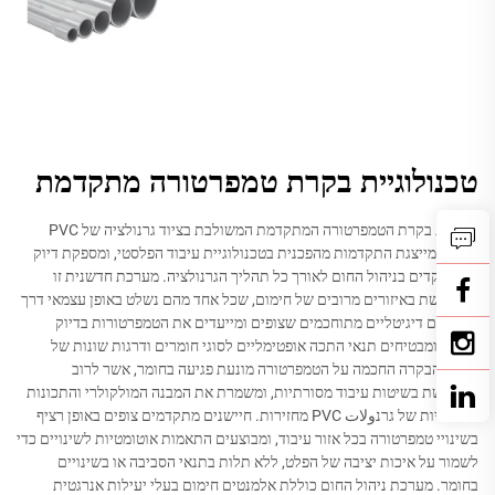
טכנולוגיית בקרת טמפרטורה מתקדמת
מערכת בקרת הטמפרטורה המתקדמת המשולבת בציוד גרנולציה של PVC
מודרני מייצגת התקדמות מהפכנית בטכנולוגיית עיבוד הפלסטי, ומספקת דיוק
חסר תקדים בניהול החום לאורך כל תהליך הגרנולציה. מערכת חדשנית זו
משתמשת באיזורים מרובים של חימום, שכל אחד מהם נשלט באופן עצמאי דרך
ממשקים דיגיטליים מתוחכמים שצופים ומייעדים את הטמפרטורות בדיוק
ייחודי, ומבטיחים תנאי התכה אופטימליים לסוגי חומרים ודרגות שונות של
PVC. הבקרה החכמה על הטמפרטורה מונעת פגיעה בחומר, אשר לרוב
מתרחשת בשיטות עיבוד מסורתיות, ומשמרת את המבנה המולקולרי והתכונות
המכאניות של גרנولات PVC מחזירות. חיישנים מתקדמים צופים באופן רציף
בשינויי טמפרטורה בכל אזור עיבוד, ומבוצעים התאמות אוטומטיות לשינויים כדי
לשמור על איכות יציבה של הפלט, ללא תלות בתנאי הסביבה או בשינויים
בחומר. מערכת ניהול החום כוללת אלמנטים חימום בעלי יעילות אנרגטית