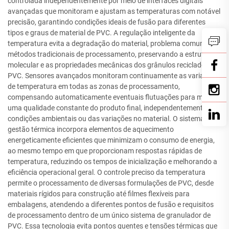
controlada independentemente por meio de interfaces digitais
avançadas que monitoram e ajustam as temperaturas com notável
precisão, garantindo condições ideais de fusão para diferentes
tipos e graus de material de PVC. A regulação inteligente da
temperatura evita a degradação do material, problema comum em
métodos tradicionais de processamento, preservando a estrutura
molecular e as propriedades mecânicas dos grânulos reciclados de
PVC. Sensores avançados monitoram continuamente as variações
de temperatura em todas as zonas de processamento,
compensando automaticamente eventuais flutuações para manter
uma qualidade constante do produto final, independentemente das
condições ambientais ou das variações no material. O sistema de
gestão térmica incorpora elementos de aquecimento
energeticamente eficientes que minimizam o consumo de energia,
ao mesmo tempo em que proporcionam respostas rápidas de
temperatura, reduzindo os tempos de inicialização e melhorando a
eficiência operacional geral. O controle preciso da temperatura
permite o processamento de diversas formulações de PVC, desde
materiais rígidos para construção até filmes flexíveis para
embalagens, atendendo a diferentes pontos de fusão e requisitos
de processamento dentro de um único sistema de granulador de
PVC. Essa tecnologia evita pontos quentes e tensões térmicas que