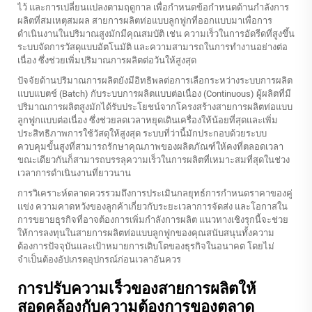
ไว้ และการเปลี่ยนแปลงตามฤดูกาล เพื่อกำหนดข้อกำหนดด้านกำลังการ
ผลิตที่สมเหตุสมผล สายการผลิตท่อแบบลูกฟูกที่ออกแบบมาเพื่อการ
ดำเนินงานในปริมาณสูงมักมีคุณสมบัติ เช่น ความเร็วในการอัดรีดที่สูงขึ้น
ระบบจัดการวัสดุแบบอัตโนมัติ และความสามารถในการทำงานอย่างต่อ
เนื่อง ซึ่งช่วยเพิ่มปริมาณการผลิตต่อวันให้สูงสุด
ปัจจัยด้านปริมาณการผลิตยังมีอิทธิพลต่อการเลือกระหว่างระบบการผลิต
แบบแบตช์ (Batch) กับระบบการผลิตแบบต่อเนื่อง (Continuous) ผู้ผลิตที่มี
ปริมาณการผลิตสูงมักได้รับประโยชน์จากโครงสร้างสายการผลิตท่อแบบ
ลูกฟูกแบบต่อเนื่อง ซึ่งช่วยลดเวลาหยุดเดินเครื่องให้น้อยที่สุดและเพิ่ม
ประสิทธิภาพการใช้วัสดุให้สูงสุด ระบบที่ว่านี้มักประกอบด้วยระบบ
ควบคุมขั้นสูงที่สามารถรักษาคุณภาพของผลิตภัณฑ์ให้คงที่ตลอดเวลา
ขณะเดียวกันก็สามารถบรรลุความเร็วในการผลิตที่เหมาะสมที่สุดในช่วง
เวลาการดำเนินงานที่ยาวนาน
การวิเคราะห์ตลาดควรรวมถึงการประเมินกลยุทธ์การกำหนดราคาของคู่
แข่ง ความคาดหวังของลูกค้าเกี่ยวกับระยะเวลาการจัดส่ง และโอกาสใน
การขยายธุรกิจที่อาจต้องการเพิ่มกำลังการผลิต แนวทางเชิงรุกนี้จะช่วย
ให้การลงทุนในสายการผลิตท่อแบบลูกฟูกของคุณสนับสนุนทั้งความ
ต้องการปัจจุบันและเป้าหมายการเติบโตของธุรกิจในอนาคต โดยไม่
จำเป็นต้องอัปเกรดอุปกรณ์ก่อนเวลาอันควร
การปรับความเร็วของสายการผลิตให้
สอดคล้องกับความต้องการของตลาด