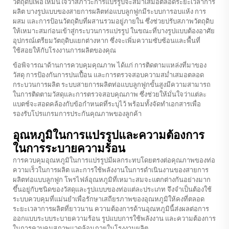
วัตถุดิบเพื่อให้มั่นใจว่าสภาวะการแปรรูปจะสม่ำเสมอตลอดระยะเวลาการ
ผลิต บางรูปแบบของสายการผลิตท่อแบบลูกฟูกมีระบบการอบแห้ง การ
ผสม และการป้อนวัตถุดิบที่ผสานรวมอยู่ภายใน ซึ่งช่วยปรับสภาพวัตถุดิบ
ให้เหมาะสมก่อนเข้าสู่กระบวนการแปรรูป ในขณะที่บางรูปแบบต้องอาศัย
อุปกรณ์เตรียมวัตถุดิบแยกต่างหาก ซึ่งจะเพิ่มความซับซ้อนและพื้นที่
ใช้สอยให้กับโรงงานการผลิตของคุณ
ข้อพิจารณาด้านการควบคุมคุณภาพ ได้แก่ การติดตามแหล่งที่มาของ
วัสดุ การป้องกันการปนเปื้อน และการตรวจสอบความสม่ำเสมอตลอด
กระบวนการผลิต ระบบสายการผลิตท่อแบบลูกฟูกขั้นสูงมีความสามารถ
ในการติดตามวัสดุและการตรวจสอบคุณภาพ ซึ่งช่วยให้มั่นใจว่าแต่ละ
แบตช์จะสอดคล้องกับข้อกำหนดที่ระบุไว้ พร้อมทั้งจัดทำเอกสารเพื่อ
รองรับโปรแกรมการประกันคุณภาพของลูกค้า
อุณหภูมิในการแปรรูปและความต้องการ
ในการระบายความร้อน
การควบคุมอุณหภูมิในการแปรรูปมีผลกระทบโดยตรงต่อคุณภาพของท่อ
ความเร็วในการผลิต และการใช้พลังงานในการดำเนินงานของสายการ
ผลิตท่อแบบลูกฟูก โพรไฟล์อุณหภูมิที่เหมาะสมจะแตกต่างกันอย่างมาก
ขึ้นอยู่กับชนิดของวัสดุและรูปแบบของท่อแต่ละประเภท จึงจำเป็นต้องใช้
ระบบควบคุมที่แม่นยำเพื่อรักษาเสถียรภาพของอุณหภูมิให้คงที่ตลอด
ระยะเวลาการผลิตที่ยาวนาน ความต้องการด้านอุณหภูมินี้ส่งผลต่อการ
ออกแบบระบบระบายความร้อน รูปแบบการใช้พลังงาน และความต้องการ
ในการควบคุมสภาพแวดล้อมภายในโรงงานผลิต