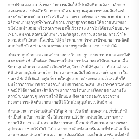
การปรับแต่งความเร็วของสายการผลิตให้มีประสิทธิภาพต้องอาศัยการ
สมดุลระหว่างประสิทธิภาพการผลิต มาตรฐานคุณภาพของผลิตภัณฑ์
และข้อกำหนดด้านการจัดส่งสินค้าตามความต้องการของตลาด สายการ
ผลิตท่อแบบลูกฟูกที่ทำงานที่ความเร็วสูงสุดอาจส่งผลให้ความหนาของ
ผนังไม่สม่ำเสมอ หรือคุณภาพของพื้นผิวลดลง หากไม่ได้ปรับเทียบอย่าง
เหมาะสมตามคุณสมบัติเฉพาะของวัสดุและสภาวะแวดล้อม การเข้าใจ
ความสัมพันธ์เหล่านี้จะช่วยให้ผู้ผลิตสามารถกำหนดเป้าหมายการผลิตที่
สมจริง ซึ่งยังคงรักษาคุณภาพตามมาตรฐานที่สามารถแข่งขันได้
เส้นผ่านศูนย์กลางของท่อมีขนาดต่างกัน และรูปแบบความหนาของผนังที่
แตกต่างกัน จำเป็นต้องปรับความเร็วในการประมวลผลให้เหมาะสม เพื่อ
รักษาคุณลักษณะของผลิตภัณฑ์ให้อยู่ในระดับที่ดีที่สุด โดยทั่วไปแล้วท่อ
ที่มีเส้นผ่านศูนย์กลางเล็กกว่าจะสามารถผลิตได้ด้วยความเร็วสูงกว่า ใน
ขณะที่ท่อที่มีเส้นผ่านศูนย์กลางใหญ่กว่าอาจต้องลดความเร็วลงเพื่อให้
มั่นใจว่าการระบายความร้อนเป็นไปอย่างเหมาะสม และรักษาความคงตัว
ของมิติได้อย่างมีประสิทธิภาพ สายการผลิตท่อแบบรีดลอนของท่านจึง
ควรมีระบบควบคุมความเร็วที่ยืดหยุ่น ซึ่งสามารถรองรับช่วงความ
ต้องการการผลิตที่หลากหลายนี้ได้โดยไม่สูญเสียประสิทธิภาพ
กำหนดเวลาการจัดส่งสินค้าให้ลูกค้ามักเป็นตัวกำหนดความเร็วขั้นต่ำที่
จำเป็นสำหรับการผลิต เพื่อให้สามารถปฏิบัติตามพันธสัญญาทางการ
ตลาดได้ การประเมินความต้องการเหล่านี้ร่วมกับขีดความสามารถของ
อุปกรณ์ จะช่วยให้มั่นใจได้ว่าสายการผลิตท่อแบบรีดลอนที่ท่านเลือกนั้น
สามารถตอบสนองกำหนดเวลาการจัดส่งได้อย่างสม่ำเสมอ พร้อมทั้งยังมี