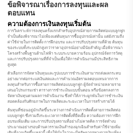
ข้อพิจารณาเรื่องการลงทุนและผล
ตอบแทน
ความต้องการเงินลงทุนเริ่มต้น
การวิเคราะห์การลงทุนครั้งแรกสำหรับอุปกรณ์สายการผลิตท่อแบบลูกฟูก
จำเป็นต้องพิจารณาไม่เพียงแต่ต้นทุนการซื้ออุปกรณ์เท่านั้น แต่ยังรวมถึง
ค่าใช้จ่ายในการติดตั้ง การฝึกอบรม และการปรับปรุงสถานที่ด้วย ต้นทุน
ของระบบทั้งระบบมักสูงกว่าราคาอุปกรณ์อย่างมีนัยสำคัญ เมื่อพิจารณา
โครงสร้างพื้นฐานด้านไฟฟ้า ระบบระบายความร้อน อุปกรณ์จัดการวัสดุ
และการปรับปรุงสถานที่ที่จำเป็นเพื่อให้การดำเนินงานมีประสิทธิภาพ
สูงสุด
ตัวเลือกการจัดหาเงินทุนและรูปแบบการชำระเงินสามารถส่งผลกระทบ
อย่างมากต่อกระแสเงินสดและการคำนวณอัตราผลตอบแทนจากการ
ลงทุนสำหรับการซื้อสายการผลิตท่อแบบลูกฟูก ผู้จัดจำหน่ายหลายราย
เสนอโปรแกรมเช่า ตารางการชำระเงินแบบขั้นตอน หรือข้อตกลงการ
จัดหาเงินทุนตามผลการดำเนินงาน ซึ่งทำให้ภาระผูกพันในการชำระเงิน
สอดคล้องกับศักยภาพในการผลิตและระยะเวลาในการสร้างรายได้
ต้นทุนที่ซ่อนอยู่มักเกิดขึ้นระหว่างการดำเนินการติดตั้งสายการผลิตท่อ
แบบลูกฟูก ซึ่งรวมถึงระยะเวลาการติดตั้งที่ยืดเยื้อ ความต้องการการฝึก
อบรมเพิ่มเติม และการปรับปรุงสถานที่อย่างไม่คาดคิด การจัดทำงบ
ประมาณอย่างรอบด้านควรรวมเงินสำรองฉุกเฉินสำหรับค่าใช้จ่ายเพิ่ม
เติมที่อาจเกิดขึ้นเหล่านี้ เพื่อให้มั่นใจว่าจะมีทรัพยากรทางการเงินเพียง