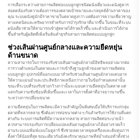
การเลือกระหว่างสายการผลิตท่อแบบลูกฟูกชนิดผนังเดี่ยวและผนังคู่ควร
สอดคล้องกับความต้องการของตลาดเป้าหมายและกลยุทธ์ด้านราคาของ
คุณ ระบบผนังคู่มักมีราคาขายในตลาดสูงกว่า แต่ต้องการความเชี่ยวชาญ
ทางเทคนิคและทรัพยากรสำหรับการบำรุงรักษาที่มากขึ้น ในขณะที่ระบบ
ผนังเดี่ยวช่วยให้สามารถเข้าสู่ตลาดได้รวดเร็วขึ้น และดำเนินการได้ง่าย
ขึ้นสำหรับผู้ผลิตที่เพิ่งเริ่มต้นทำธุรกิจสายการผลิตท่อแบบลูกฟูก
ช่วงเส้นผ่านศูนย์กลางและความยืดหยุ่น
ด้านขนาด
ความสามารถในการรองรับช่วงเส้นผ่านศูนย์กลางมีอิทธิพลอย่างมากต่อ
การวางตำแหน่งในตลาดและการเข้าถึงฐานลูกค้าของสายการผลิตท่อ
แบบลูกฟูก อุปกรณ์ที่ออกแบบมาสำหรับช่วงเส้นผ่านศูนย์กลางแคบอาจ
ให้ความแม่นยำและประสิทธิภาพเหนือกว่าภายในข้อกำหนดเหล่านั้น
ขณะที่ระบบที่รองรับช่วงกว้างกว่านั้นจะมอบความยืดหยุ่นในตลาด แต่
แลกกับความซับซ้อนที่เพิ่มขึ้นและเวลาในการตั้งค่าที่อาจยาวนานขึ้น
ระหว่างการเปลี่ยนขนาด
ความยืดหยุ่นในการผลิตจะมีความสำคัญเป็นพิเศษเมื่อให้บริการแก่กลุ่ม
ตลาดที่หลากหลาย ซึ่งต้องการท่อขนาดต่าง ๆ กันสำหรับการใช้งานที่แตก
ต่างกัน ระบบการผลิตที่มีความหลากหลาย
สายการผลิตท่อระบายน้ํา
ควรสามารถรองรับการเปลี่ยนแปลงเส้นผ่านศูนย์กลางได้อย่างรวดเร็ว
ผ่านระบบแม่พิมพ์แบบโมดูลาร์ ซึ่งช่วยลดเวลาหยุดเครื่องและต้นทุนการ
ตั้งค่าให้น้อยที่สุด ขณะเดียวกันยังคงรักษาคุณภาพที่สม่ำเสมอทั่วทั้งช่วง