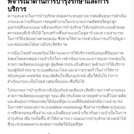
พิจารณาด้านการบำรุงรักษาและการ
บริการ
ความสะดวกในการบำรุงรักษาส่งผลกระทบอย่างมากต่อต้นทุนการดำเนิน
งานและความถี่ของการหยุดทำงานในกระบวนการผลิตท่อรีดลูกฟูก
อุปกรณ์ที่ออกแบบมาเพื่อรองรับการบำรุงรักษาได้ง่ายมักประกอบด้วยจุด
ตรวจสอบที่เข้าถึงได้ โครงสร้างชิ้นส่วนแบบโมดูลาร์ และความสามารถ
ในการวินิจฉัยอย่างครอบคลุม ซึ่งช่วยให้สามารถดำเนินการแก้ไขปัญหา
และซ่อมแซมได้อย่างมีประสิทธิภาพ
การมีอะไหล่สำรองพร้อมใช้งานและการให้บริการสนับสนุนที่มีคุณภาพ
ส่งผลโดยตรงต่อความสำเร็จในการดำเนินงานระยะยาวของการลงทุนใน
สายการผลิตท่อแบบลูกฟูก ผู้ผลิตควรประเมินศักยภาพด้านการให้บริการ
ของผู้จัดจำหน่าย ระบบสต๊อกอะไหล่ และความรวดเร็วในการให้การ
สนับสนุนทางเทคนิค ขณะตัดสินใจเลือกอุปกรณ์ เพื่อให้มั่นใจว่าการ
ดำเนินงานจะเป็นไปอย่างต่อเนื่องและเชื่อถือได้
โปรแกรมการบำรุงรักษาเชิงป้องกันช่วยเพิ่มประสิทธิภาพการทำงานของ
สายการผลิตท่อแบบลูกฟูก ขณะเดียวกันก็ลดเวลาหยุดทำงานที่ไม่คาดคิด
และต้นทุนการซ่อมแซมให้น้อยที่สุด ระบบที่ทันสมัยมักมีความสามารถ
ในการตรวจสอบสภาพ (condition monitoring) ซึ่งสามารถติดตามรูปแบบ
การสึกหรอของชิ้นส่วน และแจ้งเตือนล่วงหน้าเกี่ยวกับความจำเป็นในการ
บำรุงรักษาที่อาจเกิดขึ้น ทำให้สามารถวางแผนการบำรุงรักษาล่วงหน้าได้
ซึ่งจะช่วยลดผลกระทบต่อการผลิตให้น้อยที่สุด