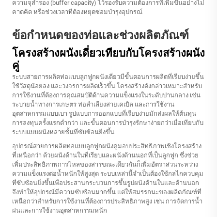
ความจุสำรอง (buffer capacity) ไว้รองรับความต้องการที่เพิ่มขึ้นอย่างไม่
คาดคิด หรือช่วงเวลาที่ต้องหยุดซ่อมบำรุงอุปกรณ์
ข้อกำหนดของท่อและช่วงผลิตภัณฑ์
โครงสร้างผนังเดี่ยวเทียบกับโครงสร้างผนัง
คู่
ระบบสายการผลิตท่อแบบลูกฟูกผนังเดี่ยวมีขั้นตอนการผลิตที่เรียบง่ายขึ้น
ใช้วัสดุน้อยลง และวงจรการผลิตเร็วขึ้น โครงสร้างดังกล่าวเหมาะสำหรับ
การใช้งานที่ต้องการคุณสมบัติด้านความแข็งแรงในระดับปานกลาง เช่น
ระบายน้ำทางการเกษตร ท่อลำเลียงสายเคเบิล และการใช้งาน
อุตสาหกรรมแบบเบา รูปแบบการออกแบบที่เรียบง่ายมักส่งผลให้ต้นทุน
การลงทุนครั้งแรกต่ำกว่า และขั้นตอนการบำรุงรักษาง่ายกว่าเมื่อเทียบกับ
ระบบแบบผนังหลายชั้นที่ซับซ้อนยิ่งขึ้น
อุปกรณ์สายการผลิตท่อแบบลูกฟูกผนังคู่มอบประสิทธิภาพเชิงโครงสร้าง
ที่เหนือกว่า ด้วยผนังด้านในที่เรียบและผนังด้านนอกที่เป็นลูกฟูก ซึ่งช่วย
เพิ่มประสิทธิภาพการไหลของสารขณะเดียวกันก็เพิ่มอัตราส่วนระหว่าง
ความแข็งแรงต่อน้ำหนักให้สูงสุด ระบบเหล่านี้จำเป็นต้องใช้กลไกควบคุม
ที่ซับซ้อนยิ่งขึ้นเพื่อประสานกระบวนการขึ้นรูปผนังด้านในและด้านนอก
จึงทำให้อุปกรณ์มีความซับซ้อนมากขึ้น แต่ให้สมรรถนะของผลิตภัณฑ์ที่
เหนือกว่าสำหรับการใช้งานที่ต้องการประสิทธิภาพสูง เช่น การจัดการน้ำ
ฝนและการใช้งานอุตสาหกรรมหนัก