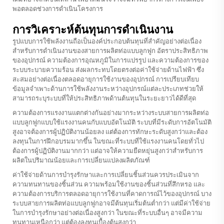
พอตลอดช่วงการดำเนินโครงการ
การวิเคราะห์ต้นทุนการดำเนินงาน
รูปแบบการใช้พลังงานถือเป็นองค์ประกอบต้นทุนที่สำคัญอย่างต่อเนื่อง
สำหรับการดำเนินงานของสายการผลิตท่อแบบลูกฟูก อัตราประสิทธิภาพ
ของอุปกรณ์ ความต้องการอุณหภูมิในการแปรรูป และความต้องการของ
ระบบระบายความร้อน ส่งผลกระทบโดยตรงต่อค่าใช้จ่ายด้านไฟฟ้า ซึ่ง
สะสมอย่างต่อเนื่องตลอดอายุการใช้งานของอุปกรณ์ การเปรียบเทียบ
ข้อมูลจำเพาะด้านการใช้พลังงานระหว่างอุปกรณ์แต่ละประเภทช่วยให้
สามารถระบุระบบที่ให้ประสิทธิภาพด้านต้นทุนในระยะยาวได้ดีที่สุด
ความต้องการแรงงานแตกต่างกันอย่างมากระหว่างระบบสายการผลิตท่อ
แบบลูกฟูกแบบใช้แรงงานคนกับแบบอัตโนมัติ ระบบที่มีระดับการอัตโนมัติ
สูงอาจต้องการผู้ปฏิบัติงานน้อยลง แต่ต้องการทักษะระดับสูงกว่าและต้อง
ลงทุนในการฝึกอบรมมากขึ้น ในขณะที่ระบบที่ใช้แรงงานคนโดยทั่วไป
ต้องการผู้ปฏิบัติงานมากกว่า แต่อาจให้ความยืดหยุ่นสูงกว่าสำหรับการ
ผลิตในปริมาณน้อยและการเปลี่ยนแปลงผลิตภัณฑ์
ค่าใช้จ่ายด้านการบำรุงรักษาและการเปลี่ยนชิ้นส่วนควรประเมินจาก
ความทนทานของชิ้นส่วน ความพร้อมใช้งานของชิ้นส่วนที่สึกหรอ และ
ความต้องการบริการตลอดอายุการใช้งานที่คาดการณ์ไว้ของอุปกรณ์ บาง
ระบบสายการผลิตท่อแบบลูกฟูกอาจมีต้นทุนเริ่มต้นต่ำกว่า แต่มีค่าใช้จ่าย
ในการบำรุงรักษาอย่างต่อเนื่องสูงกว่า ในขณะที่ระบบอื่นๆ อาจมีความ
ทนทานเหนือกว่า แต่ต้องลงทุนเบื้องต้นสูงกว่า