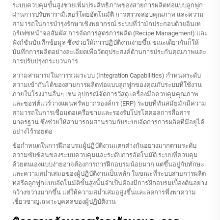
ระบบควบคุมขั้นสูงช่วยเพิ่มประสิทธิภาพของสายการผลิตท่อแบบลูกฟูก
ผ่านการปรับพารามิเตอร์โดยอัตโนมัติ การตรวจสอบคุณภาพ และความ
สามารถในการบำรุงรักษาเชิงพยากรณ์ ระบบที่ว่ามักประกอบด้วยอินเท
อร์เฟซหน้าจอสัมผัส การจัดการสูตรการผลิต (Recipe Management) และ
ฟังก์ชันบันทึกข้อมูล ซึ่งช่วยให้การปฏิบัติงานง่ายขึ้น ขณะเดียวกันก็ให้
บันทึกการผลิตอย่างละเอียดเพื่อวัตถุประสงค์ด้านการประกันคุณภาพและ
การปรับปรุงกระบวนการ
ความสามารถในการรวมระบบ (Integration Capabilities) กำหนดระดับ
ความเข้ากันได้ของสายการผลิตท่อแบบลูกฟูกของคุณกับระบบที่ใช้งาน
ภายในโรงงานอื่นๆ เช่น อุปกรณ์จัดการวัสดุ เครื่องมือควบคุมคุณภาพ
และซอฟต์แวร์วางแผนทรัพยากรองค์กร (ERP) ระบบที่ทันสมัยมักมีความ
สามารถในการเชื่อมต่อเครือข่ายและรองรับโปรโตคอลการสื่อสาร
มาตรฐาน ซึ่งช่วยให้สามารถผสานรวมกับระบบจัดการการผลิตที่มีอยู่ได้
อย่างไร้รอยต่อ
ข้อกำหนดในการฝึกอบรมผู้ปฏิบัติงานแตกต่างกันอย่างมากตามระดับ
ความซับซ้อนของระบบควบคุมและระดับการอัตโนมัติ ระบบที่ควบคุม
ด้วยตนเองแบบง่ายอาจต้องการการฝึกอบรมน้อยมาก แต่ขึ้นอยู่กับทักษะ
และความสม่ำเสมอของผู้ปฏิบัติงานเป็นหลัก ในขณะที่ระบบสายการผลิต
ท่อรีดลูกฟูกแบบอัตโนมัติขั้นสูงนั้นจำเป็นต้องมีการฝึกอบรมเบื้องต้นอย่าง
กว้างขวางมากขึ้น แต่ให้ความสม่ำเสมอสูงขึ้นและลดการพึ่งพาความ
เชี่ยวชาญเฉพาะบุคคลของผู้ปฏิบัติงาน