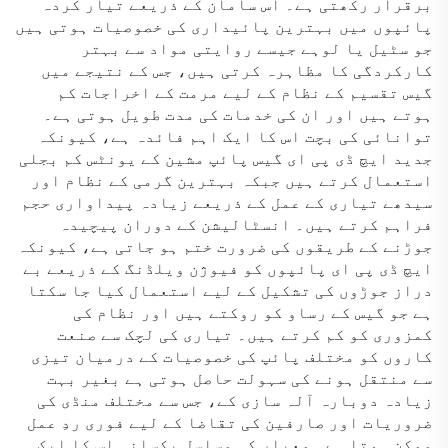
برقرار رکھتی ہے۔ اس سامان کے ذریعے تیار کردہ
پائپوں میں بہترین پائیداری کی خصوصیات ہوتی ہیں
جو سٹیل یا لوہے جیسے روایتی مواد سے بہتر
کارکردگی کا مظاہرہ کرتی ہیں، جس کے نتیجے میں
گیس تقسیم کے نظام کے لیے مرمت کے اخراجات کم
ہوتے ہیں اور ان کی خدمات کی مدت طویل ہوتی ہے۔
توانائی کی بچت اس کا ایک اہم فائدہ ہے، کیونکہ
جدید ایچ ڈی پی ای گیس پائپ مشین کے یونٹس کم بجلی
استعمال کرتے ہیں جبکہ بہترین گرمی کے نظام اور
سیدھے تیاری کے عمل کے ذریعے زیادہ پیداواری حجم
فراہم کرتے ہیں۔ انسٹالیشن کے دوران پیچیدہ
جوڑنے کے طریقوں کی ضرورت ختم ہو جاتی ہے، کیونکہ
ایچ ڈی پی ای پائپوں کو فیوژن ویلڈنگ کے ذریعے بے
دراز جوڑوں کی تشکیل کے لیے استعمال کیا جا سکتا
ہے جو گیس کے رساو کو روکتے ہیں اور نظام کی
کمزوری کو کم کرتے ہیں۔ تیاری کی لچک سے صنعت
کاروں کو مختلف پائپ کی خصوصیات کے درمیان تیزی
سے منتقل ہونے کی سہولت حاصل ہوتی ہے بغیر بہت
زیادہ دوبارہ آلہ سازی کے، جس سے مختلف منڈی کی
ضروریات اور صارفین کی تقاضا کے لیے فوری ردِ عمل
ممکن ہوتا ہے۔ معیار کی مسلسل یکسانی اس کا ایک