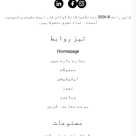
کاپی رائٹ © 2026 زھانگجیاگانگ گولڈن فار ایسٹ مشینری کمپنی،
لمیٹڈ۔ تمام حقوق محفوظ ہیں۔
تیز روابط
Homepage
ہمارے بارے میں
محصولات
اپلیکیشن
نیوز
ویڈیوز
ہم سے معاہدہ کریں
مصنوعات
پلاسٹک پائپ تولید لائن