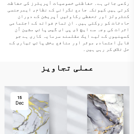
رکھی جاتی ہے۔ حفاظتی خصوصیات آپریٹرز کی حفاظت
کرتی ہیں کیونکہ جامع نگرانی کے نظام، ایمرجنسی
کنٹرولز اور تحفظی رکاوٹیں آپریشن کے دوران
حادثات کو روکتی ہیں۔ ان تمام فوائد کے اجتماعی
اثرات کی وجہ سے ایچ ڈی پی ای گیس پائپ مشین اُن
کمپنیوں کے لیے ایک عقلمند سرمایہ کاری ہے جو
قابل اعتماد، موثر اور منافع بخش پائپ تیاری کے
حل تلاش کر رہی ہیں۔
عملی تجاویز
15
Dec