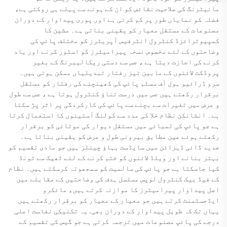
مانیٹرنگ کی صلاحیت نقائص کو ان کے ہونے سے پہلے ہی روکتی ہے،
فضلہ کو نمایاں طور پر کم کرتی ہے اور پوری پیداوار کے دوران
مصنوعات کے مستقل معیار کو یقینی بناتی ہے۔ مشین کا
کمپیوٹرائزڈ کنٹرول انٹرفیس آپریٹرز کو مختلف پائپ کی
وضاحتوں کے لئے مخصوص نسخہ پیرامیٹرز کو اسٹور کرنے اور یاد
کرنے کی اجازت دیتا ہے ، جس سے دستی ریکالیبرنگ کے بغیر
پروڈکٹ لائنوں کے مابین تیز رفتار تبدیلیاں ممکن ہوتی ہیں۔
سرو ڈرائیو ہول آف سسٹم پائپ کی کھینچنے کی رفتار کو مستقل
برقرار رکھتے ہیں جس میں درست تناؤ کنٹرول ہوتا ہے ، جس سے طول
و عرض میں تغیرات سے بچنے سے پائپ کی کارکردگی پر اثر پڑ سکتا
ہے۔ انشانکن نظام خلا کی مدد سے کولنگ آستینوں کا استعمال کرتا
ہے جو پائپ کی لمبائی میں مستقل دیوار کی موٹائی کو برقرار
رکھتے ہوئے عین مطابق بیرونی طول و عرض کو یقینی بناتا ہے۔
جدید ڈائی ڈیزائن میں سایڈست بہاؤ چینلز ہیں جو مادی تقسیم کو
بہتر بنانے اور ویلڈ لائنوں کو ختم کرنے کے لئے ٹھیک سے ٹونڈ
کیا جاسکتا ہے جو پائپ کی سالمیت کو سمجھوتہ کرسکتے ہیں۔ نظام
کے فیڈ بیک کنٹرول لوپس مسلسل ہدف کی وضاحتیں کے مقابلے میں
اصل پیداوار پیرامیٹرز کا موازنہ کرتے ہیں، مائکرو
ایڈجسٹمنٹ کرتے ہیں جو معیار کے معیار کو برقرار رکھتے ہیں
یہاں تک کہ طویل پیداوار کے دوران بھی. یہ تکنیکی نفاست اعلی
درجے کی پائپ مصنوعات میں ترجمہ کرتی ہے جو گیس کی تقسیم کے