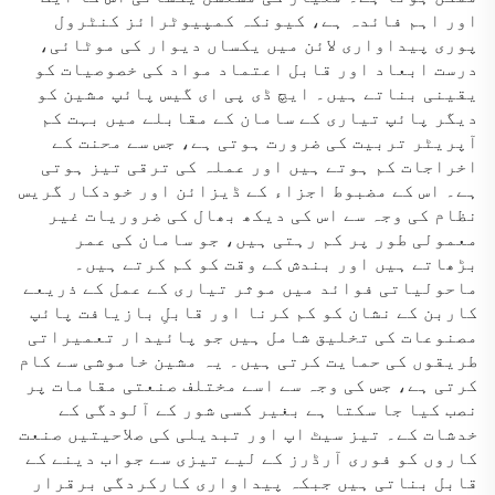
اور اہم فائدہ ہے، کیونکہ کمپیوٹرائز کنٹرول
پوری پیداواری لائن میں یکساں دیوار کی موٹائی،
درست ابعاد اور قابل اعتماد مواد کی خصوصیات کو
یقینی بناتے ہیں۔ ایچ ڈی پی ای گیس پائپ مشین کو
دیگر پائپ تیاری کے سامان کے مقابلے میں بہت کم
آپریٹر تربیت کی ضرورت ہوتی ہے، جس سے محنت کے
اخراجات کم ہوتے ہیں اور عملہ کی ترقی تیز ہوتی
ہے۔ اس کے مضبوط اجزاء کے ڈیزائن اور خودکار گریس
نظام کی وجہ سے اس کی دیکھ بھال کی ضروریات غیر
معمولی طور پر کم رہتی ہیں، جو سامان کی عمر
بڑھاتے ہیں اور بندش کے وقت کو کم کرتے ہیں۔
ماحولیاتی فوائد میں موثر تیاری کے عمل کے ذریعے
کاربن کے نشان کو کم کرنا اور قابلِ بازیافت پائپ
مصنوعات کی تخلیق شامل ہیں جو پائیدار تعمیراتی
طریقوں کی حمایت کرتی ہیں۔ یہ مشین خاموشی سے کام
کرتی ہے، جس کی وجہ سے اسے مختلف صنعتی مقامات پر
نصب کیا جا سکتا ہے بغیر کسی شور کے آلودگی کے
خدشات کے۔ تیز سیٹ اپ اور تبدیلی کی صلاحیتیں صنعت
کاروں کو فوری آرڈرز کے لیے تیزی سے جواب دینے کے
قابل بناتی ہیں جبکہ پیداواری کارکردگی برقرار