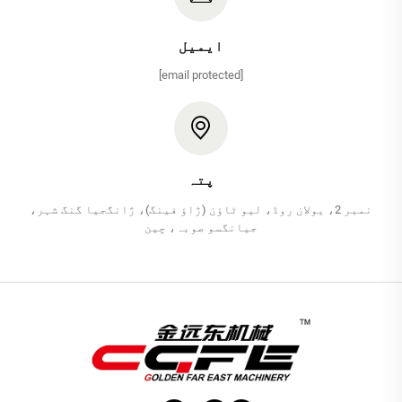
ایمیل
[email protected]
پتہ
نمبر 2، یولان روڈ، لیو ٹاؤن (ژاؤ فینگ)، ژانگجیا گنگ شہر،
جیانگسو صوبہ، چین