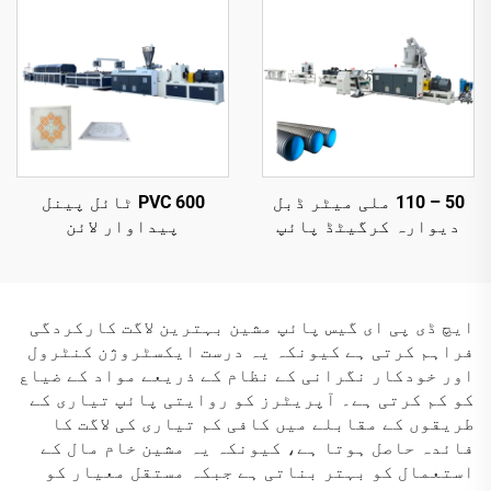
50 – 110 ملی میٹر ڈبل
600 PVC ٹائل پینل
دیوارہ کرگیٹڈ پائپ
پیداوار لائن
تیاری لائن
ایچ ڈی پی ای گیس پائپ مشین بہترین لاگت کارکردگی
فراہم کرتی ہے کیونکہ یہ درست ایکسٹروژن کنٹرول
اور خودکار نگرانی کے نظام کے ذریعے مواد کے ضیاع
کو کم کرتی ہے۔ آپریٹرز کو روایتی پائپ تیاری کے
طریقوں کے مقابلے میں کافی کم تیاری کی لاگت کا
فائدہ حاصل ہوتا ہے، کیونکہ یہ مشین خام مال کے
استعمال کو بہتر بناتی ہے جبکہ مستقل معیار کو