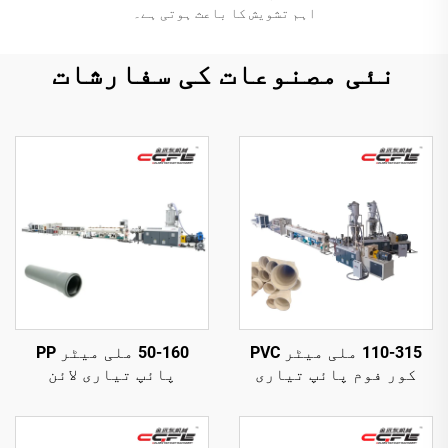
اہم تشویش کا باعث ہوتی ہے۔
نئی مصنوعات کی سفارشات
110-315 ملی میٹر PVC
50-160 ملی میٹر PP
کور فوم پائپ تیاری
پائپ تیاری لائن
لائن