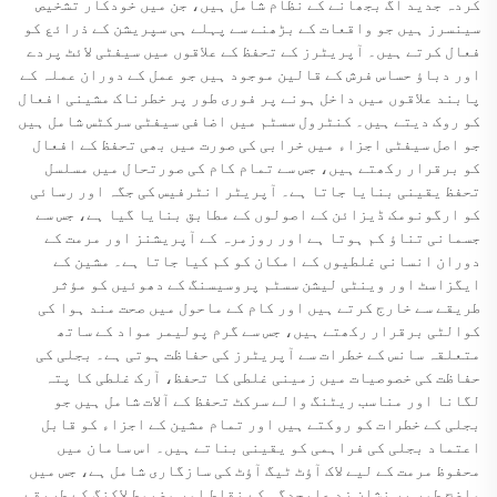
کردہ جدید آگ بجھانے کے نظام شامل ہیں، جن میں خودکار تشخیص
سینسرز ہیں جو واقعات کے بڑھنے سے پہلے ہی سپریشن کے ذرائع کو
فعال کرتے ہیں۔ آپریٹرز کے تحفظ کے علاقوں میں سیفٹی لائٹ پردے
اور دباؤ حساس فرش کے قالین موجود ہیں جو عمل کے دوران عملہ کے
پابند علاقوں میں داخل ہونے پر فوری طور پر خطرناک مشینی افعال
کو روک دیتے ہیں۔ کنٹرول سسٹم میں اضافی سیفٹی سرکٹس شامل ہیں
جو اصل سیفٹی اجزاء میں خرابی کی صورت میں بھی تحفظ کے افعال
کو برقرار رکھتے ہیں، جس سے تمام کام کی صورتحال میں مسلسل
تحفظ یقینی بنایا جاتا ہے۔ آپریٹر انٹرفیس کی جگہ اور رسائی
کو ارگونومک ڈیزائن کے اصولوں کے مطابق بنایا گیا ہے، جس سے
جسمانی تناؤ کم ہوتا ہے اور روزمرہ کے آپریشنز اور مرمت کے
دوران انسانی غلطیوں کے امکان کو کم کیا جاتا ہے۔ مشین کے
ایگزاسٹ اور وینٹی لیشن سسٹم پروسیسنگ کے دھوئیں کو مؤثر
طریقے سے خارج کرتے ہیں اور کام کے ماحول میں صحت مند ہوا کی
کوالٹی برقرار رکھتے ہیں، جس سے گرم پولیمر مواد کے ساتھ
متعلقہ سانس کے خطرات سے آپریٹرز کی حفاظت ہوتی ہے۔ بجلی کی
حفاظت کی خصوصیات میں زمینی غلطی کا تحفظ، آرک غلطی کا پتہ
لگانا اور مناسب ریٹنگ والے سرکٹ تحفظ کے آلات شامل ہیں جو
بجلی کے خطرات کو روکتے ہیں اور تمام مشین کے اجزاء کو قابل
اعتماد بجلی کی فراہمی کو یقینی بناتے ہیں۔ اس سامان میں
محفوظ مرمت کے لیے لاک آؤٹ ٹیگ آؤٹ کی سازگاری شامل ہے، جس میں
واضح طور پر نشان زد علیحدگی کے نقاط اور مضبوط لاکنگ کے طریقے