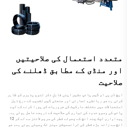
متعدد استعمال کی صلاحیتیں
اور منڈی کے مطابق ڈھلنے کی
صلاحیت
ایچ ڈی پی ای گیس پائپ مشین اپنی قابلِ ذکر تنوع پذیری کو ظاہر
کرتی ہے جو رہائشی، تجارتی اور صنعتی گیس تقسیم کے درج ذیل
استعمالات میں مختلف مارکیٹ کی ضروریات کو پورا کرنے کے لیے
پائپ کی وسیع حدود کی تیاری کی صلاحیت کے ذریعے حاصل ہوتی ہے۔
پیداواری لچک چند انچ کے چھوٹے قطر کی سروس لائنز سے لے کر 12
انچ سے زائد بڑے قطر کی ٹرانسمیشن مینز تک پھیلی ہوئی ہے، جو