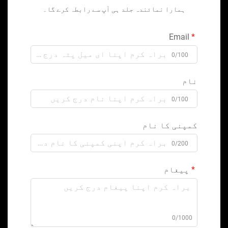
ہمارا نمائندہ جلد ہی آپ سے رابطہ کرے گا۔
Email
0/100
نام
0/100
کمپنی کا نام
0/200
پیغام
0/1000