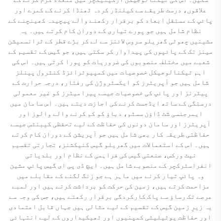
علاقوں، درست طریقے سے کیلنڈر کردہ ٹھنڈا کرنے کے کمرے اور
پائپ کے مستقل ابعاد کو برقرار رکھنے والے پیچیدہ کھینچنے کے
نظام شامل ہیں جو پورے تیاری کے دوران کام کرتے ہیں۔ یہ
مشینیں چھوٹی گھریلو سروس لائنز سے لے کر بڑے قطر کے ٹرانسمیشن
مینز تک کے پائپوں کی پیداوار کر سکتی ہیں، جو گیس کے تقسیم کے
شعبے میں مختلف منصوبوں کی ضروریات کو پورا کرتی ہیں۔ اس کی
اہم ٹیکنالوجیکل خصوصیات میں کمپیوٹرائزڈ کنٹرول پینلز
شامل ہیں جو آپریٹرز کو ایکسٹروژن کی رفتار، درجہ حرارت کے
پیٹرنز اور پائپ کی خصوصیات جیسے پیرامیٹرز کو غیر معمولی
درستگی کے ساتھ ایڈجسٹ کرنے کی اجازت دیتے ہیں۔ اس سامان میں
ایمرجنسی شٹ ڈاؤن سسٹم، دباؤ کو کم کرنے والے والوز اور
آپریٹرز اور سامان دونوں کی حفاظت کے لیے تحفظی کیبنٹس جیسے
حفاظتی طریقہ کار بھی شامل ہیں جو آپریشن کے دوران کام کرتے
ہیں۔ اس کے استعمالات میں گھریلو گیس کنیکشنز، تجارتی تقسیم
نیٹ ورکس، صنعتی گیس کی فراہمی کے نظام اور بلدیاتی
انفراسٹرکچر کے منصوبے شامل ہیں۔ ایچ ڈی پی ای گیس پائپ مشین
وہ پائپ تیار کرنے میں ماہر ہے جو زنگ لگنے کے مقابلے میں
مزاحمت کرتے ہیں، زمین کی حرکت کو برداشت کرتے ہیں اور لمبے
عرصے تک رساؤ سے پاک کارکردگی برقرار رکھتے ہیں، جس کی وجہ سے
یہ زیرِ زمین گیس کے تقسیم کے لیے مثالی ہیں جہاں قابل اعتمادی
اور حفاظت یوٹیلیٹی کمپنیوں اور ٹھیکیداروں کے لیے انتہائی