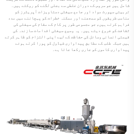
شامل ہیں جو سروس کے دوران غلطی سے بجلی لگنے کو روکتے ہیں۔
تربیتی سپورٹ مواد اور جامع سیفٹی دستاویزات آپریٹرز کو
مناسب طریقوں کو سمجھنے اور ممکنہ خطرات کو پہچاننے میں مدد
فراہم کرتے ہیں، جو مجموعی طور پر کام کے مقام کی سیفٹی کی
ثقافت کو فروغ دیتے ہیں۔ یہ وسیع سیفٹی اقدامات سازندہ کی
قیمتی انسانی وسائل کی حفاظت کے لیے اپنی التزام کو ظاہر کرتے
ہیں جبکہ طلب کے مطابق پیداواری شیڈول کو پورا کرتے ہوئے
پیداواری کاموں کو جاری رکھا جاتا ہے۔