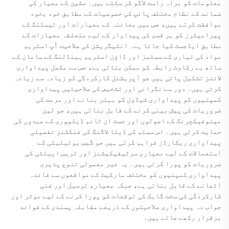
معلومات کو براہ راست لاگو کر سکتے ہیں۔ مشین کے معیار کی
ضمانت کے نظام مختلف پائپ کی خصوصیات کے مطابق خود بخود
موافقت کرتے ہیں، جس میں معائنہ کے معیارات اور ٹیسٹنگ کے
پیرامیٹرز کو ہر قسم کی پیداوار کے لیے متعلقہ معیارات کے
مطابق ایڈجسٹ کیا جاتا ہے۔ انٹیگریشن کی صلاحیت اُپ اسٹریم
مواد کی تیاری کے سسٹمز اور ڈاؤن اسٹریم ہینڈلنگ کے سامان کے
ساتھ بے رکاوٹ رابطہ کو ممکن بناتی ہے، جس سے مکمل پیداواری
لائنز تشکیل پاتی ہیں جو آپریشنل کارکردگی کو زیادہ سے زیادہ
کرتی ہیں۔ دور سے نگرانی اور تشخیص کی صلاحیتیں پیداواری
کمپنیوں کو پیداواری شیڈول کو بہتر بنانے اور مرمت کی
ضروریات کی پیش بینی کرنے کے قابل بناتی ہیں، جو لین
مینوفیکچرنگ کے اصولوں اور جسٹ ان ٹائم ڈیلیوری کے عہدوں کی
حمایت کرتی ہیں۔ اس سسٹم کی ڈیٹا لاگنگ کی فنکشنز تفصیلی
پیداواری ریکارڈز فراہم کرتی ہیں جو گیس یوٹیلیٹی کے
استعمالات کے لیے معیاری سرٹیفیکیشنز اور ٹریس ایبلٹی کی
ضروریات کو پورا کرتی ہیں۔ یہ غیر معمولی تنوع پذیری
پیداواری کمپنیوں کو مختلف مارکیٹ کے مواقعوں سے فائدہ
اٹھانے کے قابل بناتی ہے، جبکہ معیار، ترسیل اور فنی
کارکردگی کی سخت گاہک کی توقعات کو پورا کرنے کے لیے موثر اور
جواب دہ پیداواری صلاحیتوں کے ذریعے مقابلہ پسندی کے فوائد
برقرار رکھے جاتے ہیں۔