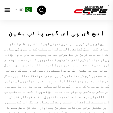
UR
ایچ ڈی پی ای گیس پائپ مشین
ایچ ڈی پی ای گیس پائپ مشین قدرتی گیس کے تقسیم نظام کے لیے
بنائی گئی اعلیٰ کثافت والے پولی ایتھیلین کے پائپوں کی تیاری
کا ایک جدید ترین حل پیش کرتی ہے۔ یہ پیچیدہ سامان خام ایچ ڈی
پی ای مواد کو گیس انفراسٹرکچر کے منصوبوں کے لیے سخت، لچکدار
اور سختی کے سخت معیارات پر پورا اترنے والے پائپوں میں تبدیل
کرتا ہے۔ یہ مشین ایک جدید ایکسٹروژن عمل کے ذریعے کام کرتی
ہے، جس میں گرم کیے گئے ایچ ڈی پی ای گولے پگھلائے جاتے ہیں، شکل
دی جاتی ہے اور پھر ٹھنڈا کرکے درزِ رہتے ہوئے پائپوں کی تیاری
کی جاتی ہے جن کی دیوار کی موٹائی مسلسل ہوتی ہے اور ساختی طور
پر بہترین مضبوطی ہوتی ہے۔ جدید ایچ ڈی پی ای گیس پائپ مشین کی
اکائیاں درجہ حرارت کے درست کنٹرول سسٹم، خودکار قطر کی
ایڈجسٹمنٹ کے آلات اور حقیقی وقت کے معیار کی نگرانی کے سینسرز
پر مشتمل ہوتی ہیں تاکہ بہترین پیداواری نتائج حاصل کیے جا
سکیں۔ اس کی ٹیکنالوجیکل آرکیٹیکچر میں متعدد گرم کرنے کے