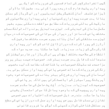
گیس انفراسٹرکچر کی تمام قسموں کی ضروریات کو ایک ہی
پیداواری پلیٹ فارم کے ذریعے پورا کرتی ہے۔ مشین کا ماڈولر
ڈیزائن فلسفہ آسان کنفیگریشن تبدیلیوں اور اپ گریڈز کو ممکن
بناتا ہے، جس سے پیداواری کمپنیاں اپنی پیداواری صلاحیتوں کو
مارکیٹ کی بدلتی ضروریات کے مطابق موافقت دے سکتی ہیں، بغیر
مکمل سامان کی تبدیلی کے۔ تیزی سے تبدیل ہونے والے ٹولنگ سسٹم
مختلف پائپ کے سائز اور دیوار کی موٹائی کی خصوصیات کے درمیان
تیزی سے منتقلی کو آسان بناتے ہیں، جس سے مختلف صارفین کے
آرڈرز کو پورا کرنے کے دوران ڈاؤن ٹائم کو کم اور پیداواری
کارکردگی کو زیادہ سے زیادہ کیا جا سکتا ہے۔ جدید مواد کے
انتظام کی صلاحیت مختلف ایچ ڈی پی ای گریڈز اور فارمولیشنز کو
سنبھالنے کے قابل ہے، جس سے بہتر شدہ خصوصیات جیسے بہتر یو وی
مزاحمت، ضد سٹیٹک خصوصیات، یا شناخت کے مقاصد کے لیے مخصوص
رنگ کی ضروریات کے ساتھ خصوصی پائپ کی پیداوار ممکن ہوتی ہے۔
اس سامان کی پیداواری شرح کو بہتر بنانے کی خصوصیات خود بخود
آپریٹنگ پیرامیٹرز کو ایڈجسٹ کرتی ہیں تاکہ ہر پائپ کی
خصوصیت کے لیے زیادہ سے زیادہ آؤٹ پٹ حاصل کی جا سکے، جس سے
پیداواری پیچیدگی کے باوجود وسائل کا موثر استعمال یقینی
بنایا جا سکے۔ مندرجہ ذیل خصوصیات کے اختیارات میں خصوصی
نشان زنی سسٹم شامل ہیں جو پیداواری عمل کے دوران پائپ کی سطح
پر مستقل شناختی کوڈز، کمپنی کے لوگو یا ضروری قانونی