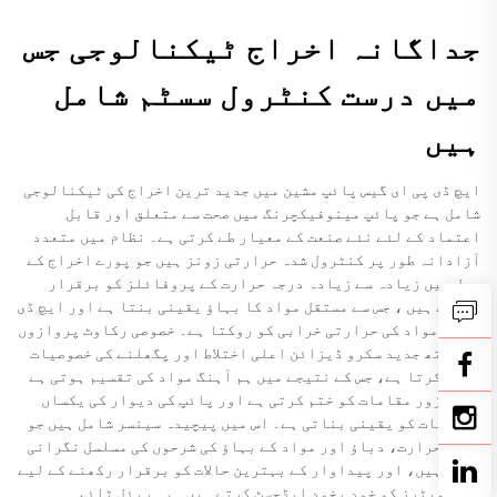
جداگانہ اخراج ٹیکنالوجی جس
میں درست کنٹرول سسٹم شامل
ہیں
ایچ ڈی پی ای گیس پائپ مشین میں جدید ترین اخراج کی ٹیکنالوجی
شامل ہے جو پائپ مینوفیکچرنگ میں صحت سے متعلق اور قابل
اعتماد کے لئے نئے صنعت کے معیار طے کرتی ہے۔ نظام میں متعدد
آزادانہ طور پر کنٹرول شدہ حرارتی زونز ہیں جو پورے اخراج کے
عمل میں زیادہ سے زیادہ درجہ حرارت کے پروفائلز کو برقرار
رکھتے ہیں ، جس سے مستقل مواد کا بہاؤ یقینی بنتا ہے اور ایچ ڈی
پی ای مواد کی حرارتی خرابی کو روکتا ہے۔ خصوصی رکاوٹ پروازوں
کے ساتھ جدید سکرو ڈیزائن اعلی اختلاط اور پگھلنے کی خصوصیات
پیدا کرتا ہے، جس کے نتیجے میں ہم آہنگ مواد کی تقسیم ہوتی ہے
جو کمزور مقامات کو ختم کرتی ہے اور پائپ کی دیوار کی یکساں
خصوصیات کو یقینی بناتی ہے۔ اس میں پیچیدہ سینسر شامل ہیں جو
درجہ حرارت، دباؤ اور مواد کے بہاؤ کی شرحوں کی مسلسل نگرانی
کرتے ہیں، اور پیداوار کے بہترین حالات کو برقرار رکھنے کے لیے
پیرامیٹرز کو خود بخود ایڈجسٹ کرتے ہیں۔ یہ ریئل ٹائم