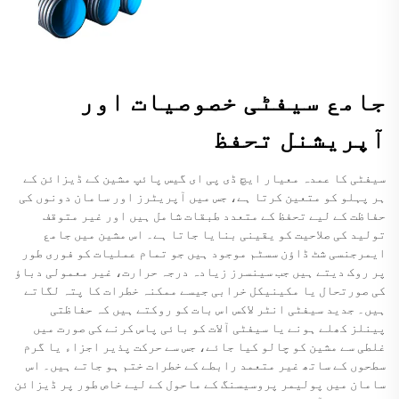
جامع سیفٹی خصوصیات اور
آپریشنل تحفظ
سیفٹی کا عمدہ معیار ایچ ڈی پی ای گیس پائپ مشین کے ڈیزائن کے
ہر پہلو کو متعین کرتا ہے، جس میں آپریٹرز اور سامان دونوں کی
حفاظت کے لیے تحفظ کے متعدد طبقات شامل ہیں اور غیر متوقف
تولید کی صلاحیت کو یقینی بنایا جاتا ہے۔ اس مشین میں جامع
ایمرجنسی شٹ ڈاؤن سسٹم موجود ہیں جو تمام عملیات کو فوری طور
پر روک دیتے ہیں جب سینسرز زیادہ درجہ حرارت، غیر معمولی دباؤ
کی صورتحال یا مکینیکل خرابی جیسے ممکنہ خطرات کا پتہ لگاتے
ہیں۔ جدید سیفٹی انٹر لاکس اس بات کو روکتے ہیں کہ حفاظتی
پینلز کھلے ہونے یا سیفٹی آلات کو بائی پاس کرنے کی صورت میں
غلطی سے مشین کو چالو کیا جائے، جس سے حرکت پذیر اجزاء یا گرم
سطحوں کے ساتھ غیر متعمد رابطے کے خطرات ختم ہو جاتے ہیں۔ اس
سامان میں پولیمر پروسیسنگ کے ماحول کے لیے خاص طور پر ڈیزائن