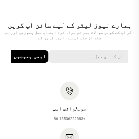
ہمارے نیوز لیٹر کے لیے سائن اپ کریں
اگر آپ کے کوئی سوالات ہیں تو براہ کرم ایک ای میل چھوڑیں اور ہم
جلد از جلد آپ سے رابطہ کریں گے
ابھی بھیجیں
موب/واٹس ایپ
+86-13506222383