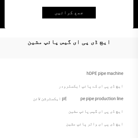
جمع کرائیں
ایچ ڈی پی ای گیس پائپ مشین
hDPE pipe machine
ایچ ڈی پی ای کے پائپ ایکسٹرودر
pe pipe production line
pE ایکسٹرشن لائن
ایچ ڈی پی ای گیس پائپ مشین
ایچ ڈی پی ای واٹر پائپ مشین