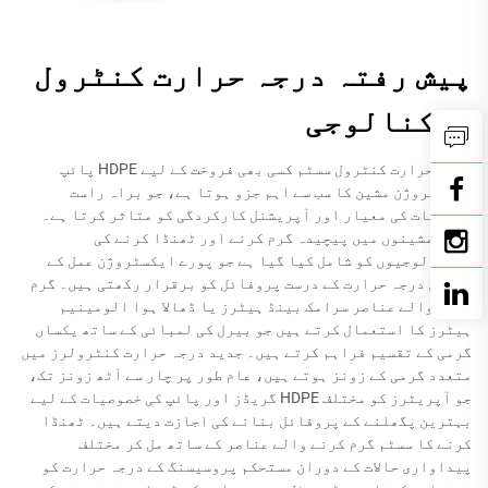
پیش رفتہ درجہ حرارت کنٹرول
ٹیکنالوجی
درجہ حرارت کنٹرول سسٹم کسی بھی فروخت کے لیے HDPE پائپ
ایکسٹروژن مشین کا سب سے اہم جزو ہوتا ہے، جو براہ راست
مصنوعات کی معیار اور آپریشنل کارکردگی کو متاثر کرتا ہے۔
جدید مشینوں میں پیچیدہ گرم کرنے اور ٹھنڈا کرنے کی
ٹیکنالوجیوں کو شامل کیا گیا ہے جو پورے ایکسٹروژن عمل کے
دوران درجہ حرارت کے درست پروفائل کو برقرار رکھتی ہیں۔ گرم
کرنے والے عناصر سرامک بینڈ ہیٹرز یا ڈھالا ہوا الومینیم
ہیٹرز کا استعمال کرتے ہیں جو بیرل کی لمبائی کے ساتھ یکساں
گرمی کے تقسیم فراہم کرتے ہیں۔ جدید درجہ حرارت کنٹرولرز میں
متعدد گرمی کے زونز ہوتے ہیں، عام طور پر چار سے آٹھ زونز تک،
جو آپریٹرز کو مختلف HDPE گریڈز اور پائپ کی خصوصیات کے لیے
بہترین پگھلنے کے پروفائل بنانے کی اجازت دیتے ہیں۔ ٹھنڈا
کرنے کا سسٹم گرم کرنے والے عناصر کے ساتھ مل کر مختلف
پیداواری حالات کے دوران مستحکم پروسیسنگ کے درجہ حرارت کو