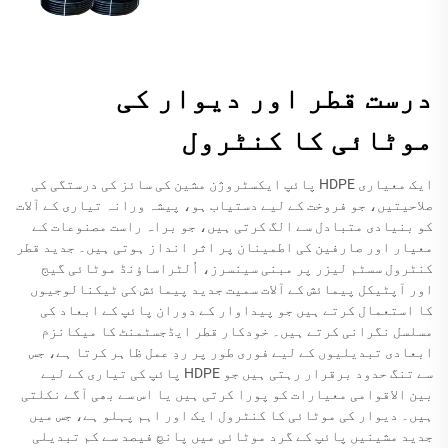
درست قطر اور دیوار کی
موٹائی کا کنٹرول
ایک معیاری HDPE پائپ ایکسٹروژن مشین کی سائز کی درستگی کی
صلاحیتیں، جو فروخت کے لیے دستیاب ہو، پیشہ ورانہ تیاری کے آلات
کو بنیادی متبادل سے الگ کرتی ہیں، جو براہ راست مصنوعات کے
معیار اور صارفین کی اطمینان پر اثر انداز ہوتی ہیں۔ جدید قطر
کنٹرول سسٹم لیزر پر مبنی سینسرز، اُلٹراساؤنڈ موٹائی گیج
اور آپٹیکل پیمائش کے آلات سمیت جدید پیمائش کی ٹیکنالوجیوں
کا استعمال کرتے ہیں جو پیداوار کے دوران پائپ کے ابعاد کی
مسلسل نگرانی کرتے ہیں۔ خودکار قطر ایڈجسٹمنٹ کا میکانزم
ابعادی تبدیلیوں کے لیے فوری طور پر ردِ عمل ظاہر کرتا ہے، جس
سے تنگ حدود برقرار رہتی ہیں جو HDPE پائپ کی تیاری کے لیے
بین الاقوامی معیارات کو پورا کرتی ہیں یا اس سے بھی آگے نکلتی
ہیں۔ دیوار کی موٹائی کا کنٹرول ایک اور اہم پہلو ہے، جس میں
جدید مشینیں پائپ کے گرد موٹائی میں پانچ فیصد سے کم تبدیلی