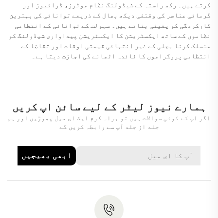
کرتے ہیں۔ رکھ راستہ کے شیڈولنگ نظام موٹرز، ڈرائیوز اور
گرمائی عناصر کی وقتفی دیکھ بھال کے ذریعے توانائی کی بہترین
کارکردگی کو یقینی بناتے ہیں۔ سہولت کے توانائی کے انتظامی
نظاموں کے ساتھ ایکسٹریشن کا ایکسٹریشن پیداواری شیڈولنگ کو
منسلک کرنا بجلی کے غیر انتہائی قیمتی اوقات اور تقاضا کے
انتظامی پروگراموں کا فائدہ اٹھانے کی اجازت دیتا ہے۔
ہمارے نیوز لیٹر کے لیے سائن اپ کریں
اگر آپ کے کوئی سوالات ہیں تو براہ کرم ایک ای میل چھوڑیں اور ہم
جلد از جلد آپ سے رابطہ کریں گے
ابھی بھیجیں