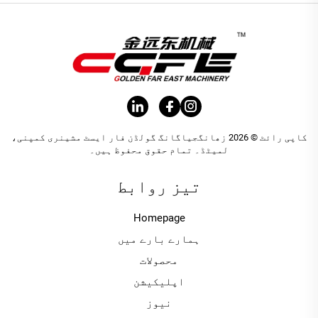
کاپی رائٹ © 2026 زھانگجیاگانگ گولڈن فار ایسٹ مشینری کمپنی،
لمیٹڈ۔ تمام حقوق محفوظ ہیں۔
تیز روابط
Homepage
ہمارے بارے میں
محصولات
اپلیکیشن
نیوز