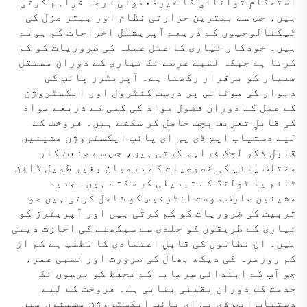
استحکامِ توانائی کا غیرمعمولی درجہ فراہم کرتی
ہیں، جس سے بہترین حرارتی نظام اور بہتر عزل کی
ٹیکنالوجیوں کے ذریعے آپریشنل اخراجات کم ہوتے
ہیں۔ خودکار تیاری کا عمل عملہ کی ضروریات کو کم
کرتا ہے جبکہ لمبے عرصے تک تیاری کے دوران مستقل
معیار کو برقرار رکھتا ہے۔ آپریٹرز پائپ کی
دیوار کی موٹائی پر درست کنٹرول اور ایکسٹروژن
کے عمل کے دوران فضول مواد کی کمی کے ذریعے مواد
کی قابلِ تعریف بچت حاصل کر سکتے ہیں۔ فروخت کے
لیے دستیاب ایچ ڈی پی ای پائپ ایکسٹروژن مشینیں
قابلِ ذکر لچک فراہم کرتی ہیں، جس سے صنعت کار
مختلف پائپ کی خصوصیات کے درمیان بغیر طویل ڈاؤن
ٹائم یا ٹولنگ کے تبدیلی کر سکتے ہیں۔ جدید
مشینیں صارف دوست انٹرفیس کو شامل کرتی ہیں جو
تربیت کی ضروریات کو کم کرتی ہیں اور آپریٹرز کو
تیاری کے طریقوں کو جلدی سے سیکھنے کی اجازت دیتی
ہیں۔ ان نظاموں کی قابلِ اعتمادی کا مطلب ہے کم از
کم روزمرہ کی دیکھ بھال کی ضرورت اور لمبی عمر،
جو آپ کے ابتدائی سرمایہ کے تحفظ کو برسوں تک
خدمت کے دوران یقینی بناتی ہے۔ فروخت کے لیے
دستیاب ایچ ڈی پی ای پائپ ایکسٹروژن مشینوں میں