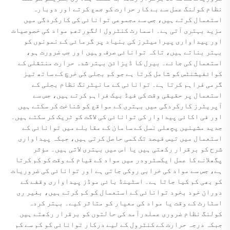
نظام کولنگ عمل سے بے کار حرارت کو جمع کرتے اور دوبارہ
استعمال کرتے ہیں، جس سے مجموعی توانائی کی کارکردگی میں
مزید بہتری آتی ہے۔ اسمارٹ کنٹرول الگورتھم مواد کی خصوصیات
اور پیداواری پیرامیٹرز کی بنیاد پر گرمائی کے نمونوں کو
بہتر بناتے ہیں، تاکہ توانائی صرف وہیں اور جب ضرورت ہو،
استعمال کی جائے۔ بیرل کا ڈیزائن بہتر شدہ حرارت منتقلی کے
کوائفیشنٹس کو شامل کرتا ہے جو کم بجلی کی خرچ کے ساتھ تیز
گرمی فراہم کرتا ہے۔ توانائی کے مانیٹرنگ نظام بجلی کے
استعمال پر حقیقی وقت کی فیڈ بیک فراہم کرتے ہیں، جس سے
آپریٹرز کارکردگی میں بہتری کے مواقع کو شناخت کر سکتے ہیں
اور فی اکائی پیداوار کی توانائی کی لاگت کو ٹریک کر سکتے ہیں۔
جدید مشینیں پچھلی نسل کے سامان کے مقابلے میں توانائی کے
استعمال میں تیس فیصد تک کمی حاصل کرتی ہیں، جبکہ پیداواری
شرح کو برقرار رکھتی ہیں یا اس میں بہتری لاتی ہیں۔ مؤثر
پگھلانے کا عمل ایکسٹرودر میں مواد کے قیام کے وقت کو کم کرتا
ہے، جس سے مواد کی خرابی روکی جاتی ہے اور توانائی کی ضروریات
کو بھی کم کیا جاتا ہے۔ اسٹینڈ بائی موڈز پیداواری وقفے کے
دوران خود بخود توانائی کے استعمال کو کم کرتے ہیں، بغیر ری
اسٹارٹ کے وقت یا مواد کی معیار کو متاثر کیے۔ بہتر کردہ
کولنگ نظام ضروری عملدرآمد کی حالتوں کو برقرار رکھتے ہیں
جبکہ درجہ حرارت کے کنٹرول کے لیے درکار توانائی کو کم سے کم