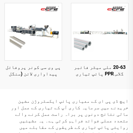
20-63 ملی میٹر فائبر
پی وی سی کونر پروفائل
گلاس PPR پائپ تیاری
پیداواری لائن (سنگل
لائن
سکریو ایکستریوڈر)
ایچ ڈی پی ای کے معیاری پائپ ایکسٹروژن مشین
خریدنے میں سرمایہ کاری آپ کے تیاری کے عمل اور
مالی نتائج دونوں پر براہ راست عمل کرنے والے
متعدد عملی فوائد فراہم کرتی ہے۔ یہ مشینیں
روایتی پائپ تیاری کے طریقوں کے مقابلے میں