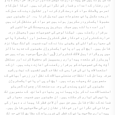
اور رفتار کے اعداد و شمار کو نگرانی کرتے ہیں۔ اس کا اصل کام
تھرمو پلاسٹک مواد کو درست گرم کرنے اور تشکیل دینے کے عمل کے
ذریعے مکمل پائپ مصنوعات میں تبدیل کرنا ہے۔ ان مشینوں میں
مضبوط ایکسٹرودر سکریوز ہوتے ہیں جو مواد کو منتقل کرتے ہیں
اور اسے دبالتے ہیں جبکہ بہترین پروسیسنگ کی حالتوں کو
برقرار رکھتے ہیں۔ ٹیکنالوجی کی خصوصیات میں ڈیجیٹل درجہ
حرارت کنٹرولرز، خودکار قطر کنٹرول سسٹمز اور ایکسٹرڈ پائپ
کی معیاری کوالٹی کو یقینی بنانے کے لیے ضمیمہ کولنگ میکانزم
شامل ہیں۔ ایچ ڈی پی ای پائپ ایکسٹروژن مشینوں کے جدید ماڈلز
میں پروگرام ایبل لاگک کنٹرولرز (پی ایل سی) موجود ہوتے ہیں جو
آپریٹرز کو متعدد پیداواری ریسیپیز کو محفوظ کرنے اور مستقل
آؤٹ پٹ کی خصوصیات کو برقرار رکھنے کی اجازت دیتے ہیں۔ ان کے
استعمالات پانی کی فراہمی کے نظام، گیس تقسیم کے نیٹ ورکس،
صرفہ وسائل کے انتظام، صنعتی سیالات کے نقل اور زرعی آبپاشی کے
منصوبوں تک پھیلے ہوئے ہیں۔ ایچ ڈی پی ای پائپ ایکسٹروژن
مشینوں کی تنوع پسندی کی وجہ سے صنعت کار چھوٹے گھریلو
استعمالات سے لے کر بڑے پیمانے پر بنیادی ڈھانچہ کے منصوبوں تک
پائپس کی تیاری کر سکتے ہیں۔ ان مشینوں میں ضمیمہ معیار کی
ضمانت کے نظام شامل ہیں جن میں آن لائن قطر کا پیمانہ، دیوار کی
موٹائی کی نگرانی اور خودکار نشان زنی کی صلاحیتیں شامل ہیں۔
پیداواری صلاحیت پائپ کے قطر کی ضروریات کے مطابق کافی حد تک