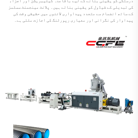
درستگی کو یقینی بنانے کے لیے باقاعدہ کیلیبریشن اور اجزاء
کی تبدیلی کے شیڈول کو یقینی بناتے ہیں۔ پلانٹ مینجمنٹ سسٹمز
کے ساتھ انضمام سے متعدد پیداواری لائنوں میں حقیقی وقت کی
پیداوار کی نگرانی اور معیاری رپورٹنگ کی اجازت ملتی ہے۔