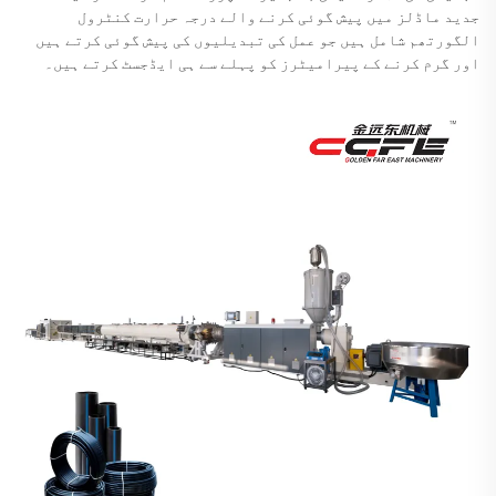
جدید ماڈلز میں پیش گوئی کرنے والے درجہ حرارت کنٹرول
الگورتھم شامل ہیں جو عمل کی تبدیلیوں کی پیش گوئی کرتے ہیں
اور گرم کرنے کے پیرامیٹرز کو پہلے سے ہی ایڈجسٹ کرتے ہیں۔