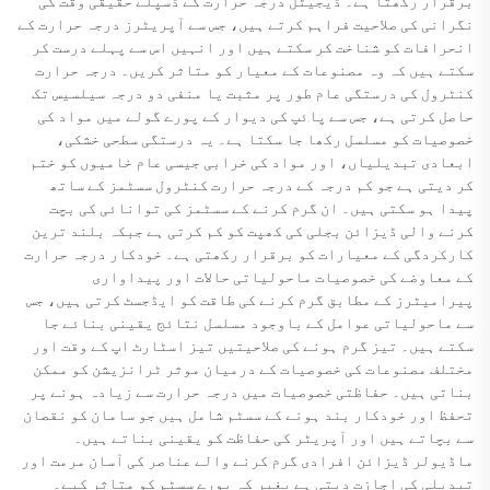
برقرار رکھتا ہے۔ ڈیجیٹل درجہ حرارت کے ڈسپلے حقیقی وقت کی
نگرانی کی صلاحیت فراہم کرتے ہیں، جس سے آپریٹرز درجہ حرارت کے
انحرافات کو شناخت کر سکتے ہیں اور انہیں اس سے پہلے درست کر
سکتے ہیں کہ وہ مصنوعات کے معیار کو متاثر کریں۔ درجہ حرارت
کنٹرول کی درستگی عام طور پر مثبت یا منفی دو درجہ سیلسیس تک
حاصل کرتی ہے، جس سے پائپ کی دیوار کے پورے گولے میں مواد کی
خصوصیات کو مسلسل رکھا جا سکتا ہے۔ یہ درستگی سطحی خشکی،
ابعادی تبدیلیاں، اور مواد کی خرابی جیسی عام خامیوں کو ختم
کر دیتی ہے جو کم درجہ کے درجہ حرارت کنٹرول سسٹمز کے ساتھ
پیدا ہو سکتی ہیں۔ ان گرم کرنے کے سسٹمز کی توانائی کی بچت
کرنے والی ڈیزائن بجلی کی کھپت کو کم کرتی ہے جبکہ بلند ترین
کارکردگی کے معیارات کو برقرار رکھتی ہے۔ خودکار درجہ حرارت
کے معاوضے کی خصوصیات ماحولیاتی حالات اور پیداواری
پیرامیٹرز کے مطابق گرم کرنے کی طاقت کو ایڈجسٹ کرتی ہیں، جس
سے ماحولیاتی عوامل کے باوجود مسلسل نتائج یقینی بنائے جا
سکتے ہیں۔ تیز گرم ہونے کی صلاحیتیں تیز اسٹارٹ اپ کے وقت اور
مختلف مصنوعات کی خصوصیات کے درمیان موثر ٹرانزیشن کو ممکن
بناتی ہیں۔ حفاظتی خصوصیات میں درجہ حرارت سے زیادہ ہونے پر
تحفظ اور خودکار بند ہونے کے سسٹم شامل ہیں جو سامان کو نقصان
سے بچاتے ہیں اور آپریٹر کی حفاظت کو یقینی بناتے ہیں۔
ماڈیولر ڈیزائن افرادی گرم کرنے والے عناصر کی آسان مرمت اور
تبدیلی کی اجازت دیتی ہے بغیر کہ پورے سسٹم کو متاثر کیے۔