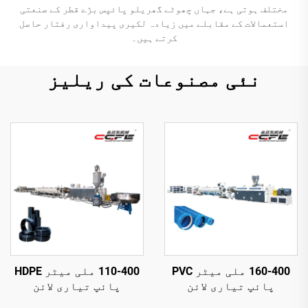
مختلف ہوتی ہے، جہاں چھوٹے گھریلو پائپس بڑے قطر کے صنعتی
استعمالات کے مقابلے میں زیادہ لکیری پیداواری رفتار حاصل
کرتے ہیں۔
نئی مصنوعات کی ریلیز
160-400 ملی میٹر PVC
110-400 ملی میٹر HDPE
پائپ تیاری لائن
پائپ تیاری لائن