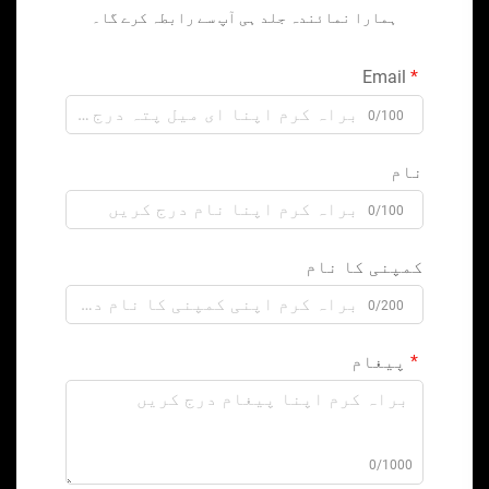
ہمارا نمائندہ جلد ہی آپ سے رابطہ کرے گا۔
Email
0/100
نام
0/100
کمپنی کا نام
0/200
پیغام
0/1000