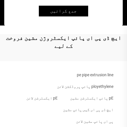
جمع کرائیں
ایچ ڈی پی ای پائپ ایکسٹروژن مشین فروخت
کے لیے
pe pipe extrusion line
ployethylene پائپ پروڈکشن لائن
pE پائپ ایکسٹرشن مشین
pE ایکسٹرشن لائن
ایچ ڈی پی ای گیس پائپ مشین
پی ای پائپ مشین لائن