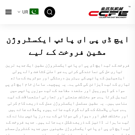
UR
ایچ ڈی پی ای پائپ ایکسٹروژن
مشین فروخت کے لیے
فروخت کے لیے ایچ ڈی پی ای پائپ ایکسٹروژن مشین ایک جدید ترین
تیاری حل کی نمائندگی کرتی ہے جو اعلیٰ کثافت والے پولی
ایتھیلین کے پائپس کی بہترین درستگی اور موثریت کے ساتھ
تیاری کے لیے ڈیزائن کی گئی ہے۔ یہ پیچیدہ سامان خام ایچ ڈی پی
مواد کو ڈیوریبل اور متعدد مقاصد کے لیے موزوں پائپس میں
تبدیل کرتا ہے، جو مختلف صنعتی اور تجارتی استعمالات کے لیے
مناسب ہیں۔ یہ مشین مسلسل ایکسٹروژن عمل کے ذریعے کام کرتی
ہے، جہاں پلاسٹک کے گولے گرم کیے جاتے ہیں، پگھلائے جاتے ہیں
اور مختلف قطر اور دیوار کی موٹائی کے بے درز پائپس بنانے کے
لیے ماہرانہ ڈائیز کے ذریعے شکل دیے جاتے ہیں۔ جدید فروخت کے
لیے ایچ ڈی پی ای پائپ ایکسٹروژن مشینوں میں جدید کنٹرول سسٹم
شامل ہوتے ہیں جو پیداواری سائیکل کے دوران درجہ حرارت، دباؤ