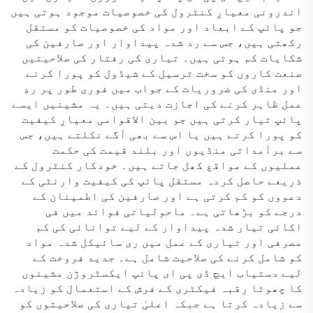
اندرونی معیارِ کنٹرول کی خصوصیات موجود ہوتی ہیں
جو پائپ کے ابعاد اور مواد کی خصوصیات کو مستقل
رکھتی ہیں، جس سے رد شدہ پیداوار اور صارفین کی
شکایات کم ہوتی ہیں۔ تیاری کی رفتار کی صلاحیتیں
صنعت کاروں کو سخت ترسیل کے شیڈول کو پورا کرنے
اور منڈی کی ضروریات کے جواب میں فوری طور پر ردِ
عمل ظاہر کرنے کی اجازت دیتی ہیں۔ یہ مشینیں ایسے
پائپ تیار کرتی ہیں جو بین الاقوامی معیارِ کیفیت
کو پورا کرتے ہیں یا اس سے بھی آگے نکلتے ہیں، جس
سے برآمداتی منڈیوں اور بلند قیمت کی حکمت
عملیوں کے مواقع کھل جاتے ہیں۔ خودکار کنٹرول کے
ذریعے حاصل کردہ مستقل پائپ کی کیفیت وارنٹی کے
دعووں کو کم کرتی ہے اور صارفین کی اطمینان کے
درجے کو بڑھاتی ہے۔ ماحولیاتی فوائد میں فی
اکائی تیار شدہ پیداوار کے لیے توانائی کی کم
مصرفی اور تیاری کے عمل میں ری سائیکل شدہ مواد
کو شامل کرنے کی صلاحیت شامل ہے۔ جدید فروخت کے
لیے دستیاب ایچ ڈی پی ای پائپ ایکسٹروژن مشینوں
کا چھوٹا رقبہ فیکٹری کے فرش کے استعمال کو زیادہ
سے زیادہ کرتا ہے جبکہ اعلیٰ تیاری کی صلاحیتوں کو