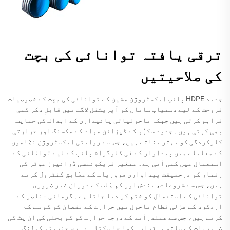
ترقی یافتہ توانائی کی بچت
کی صلاحیتیں
جدید HDPE پائپ ایکسٹروژن مشین کے توانائی کی بچت کے خصوصیات
فروخت کے لیے دستیاب سامان کو آپریشنل لاگت میں قابلِ ذکر کمی
فراہم کرتی ہیں جبکہ ماحولیاتی پائیداری کے اہداف کی حمایت
بھی کرتی ہیں۔ جدید سکرُو کے ڈیزائن مواد کے مکسنگ اور حرارتی
کارکردگی کو بہتر بناتے ہیں، جس سے روایتی ایکسٹروژن نظاموں
کے مقابلے میں پیداوار کے فی کلوگرام پائپ کے لیے توانائی کے
استعمال میں کمی آتی ہے۔ متغیر فریکوئنسی ڈرائیوز موٹر کی
رفتار کو درحقیقت پیداواری ضروریات کے مطابق کنٹرول کرتے
ہیں، جس سے شروعات، بندش اور کم طلب کے دوران غیر ضروری
توانائی کے استعمال کو ختم کر دیا جاتا ہے۔ گرمائی عناصر کے
اردگرد کے عزلی نظام ماحول میں حرارت کے نقصان کو کم سے کم
کرتے ہیں، جس سے عملدرآمد کے درجہ حرارت کو کم بجلی کی ان پٹ کی
ضروریات کے ساتھ برقرار رکھا جا سکتا ہے۔ ری جنریٹو کولنگ