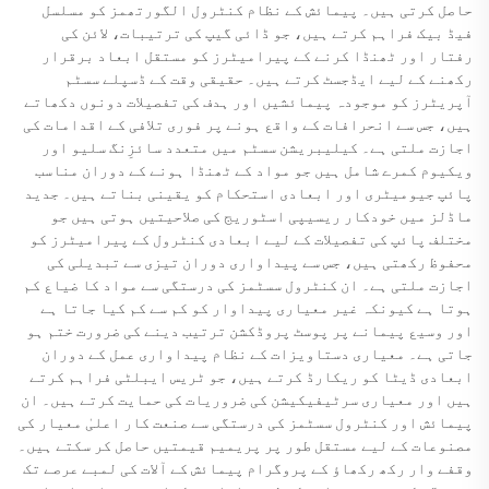
حاصل کرتی ہیں۔ پیمائش کے نظام کنٹرول الگورتھمز کو مسلسل
فیڈ بیک فراہم کرتے ہیں، جو ڈائی گیپ کی ترتیبات، لائن کی
رفتار اور ٹھنڈا کرنے کے پیرامیٹرز کو مستقل ابعاد برقرار
رکھنے کے لیے ایڈجسٹ کرتے ہیں۔ حقیقی وقت کے ڈسپلے سسٹم
آپریٹرز کو موجودہ پیمائشیں اور ہدف کی تفصیلات دونوں دکھاتے
ہیں، جس سے انحرافات کے واقع ہونے پر فوری تلافی کے اقدامات کی
اجازت ملتی ہے۔ کیلیبریشن سسٹم میں متعدد سائزِنگ سلیو اور
ویکیوم کمرے شامل ہیں جو مواد کے ٹھنڈا ہونے کے دوران مناسب
پائپ جیومیٹری اور ابعادی استحکام کو یقینی بناتے ہیں۔ جدید
ماڈلز میں خودکار ریسیپی اسٹوریج کی صلاحیتیں ہوتی ہیں جو
مختلف پائپ کی تفصیلات کے لیے ابعادی کنٹرول کے پیرامیٹرز کو
محفوظ رکھتی ہیں، جس سے پیداواری دوران تیزی سے تبدیلی کی
اجازت ملتی ہے۔ ان کنٹرول سسٹمز کی درستگی سے مواد کا ضیاع کم
ہوتا ہے کیونکہ غیر معیاری پیداوار کو کم سے کم کیا جاتا ہے
اور وسیع پیمانے پر پوسٹ پروڈکشن ترتیب دینے کی ضرورت ختم ہو
جاتی ہے۔ معیاری دستاویزات کے نظام پیداواری عمل کے دوران
ابعادی ڈیٹا کو ریکارڈ کرتے ہیں، جو ٹریس ایبلٹی فراہم کرتے
ہیں اور معیاری سرٹیفیکیشن کی ضروریات کی حمایت کرتے ہیں۔ ان
پیمائش اور کنٹرول سسٹمز کی درستگی سے صنعت کار اعلیٰ معیار کی
مصنوعات کے لیے مستقل طور پر پریمیم قیمتیں حاصل کر سکتے ہیں۔
وقفے وار رکھ رکھاؤ کے پروگرام پیمائش کے آلات کی لمبے عرصے تک