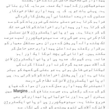
مینوفیکچررز کے لیے ایک عمدہ سرمایہ کاری بناتی
ہے۔ پہلی بات تو یہ کہ یہ پیداواری نظام خودکار
عملوں کے ذریعے استثنائی آپریشنل کارکردگی
فراہم کرتا ہے جو دستی محنت کی ضروریات کو کم سے
کم کرتا ہے اور پیداواری اخراجات کو کافی حد تک
کم کر دیتا ہے۔ پی ای پائپ ایکسٹروژن لائن مسلسل
کام کرتی ہے، جس کی وجہ سے مینوفیکچررز لمبے عرصے
تک چلنے والے آپریشن کے دوران بھی مستقل معیار کو
برقرار رکھتے ہوئے اعلیٰ پیداواری حجم حاصل کر
سکتے ہیں۔ توانائی کی بچت اس کا ایک اور اہم
فائدہ ہے، کیونکہ جدید پی ای پائپ ایکسٹروژن لائن
کے آلات میں جدید گرم کرنے اور ٹھنڈا کرنے کی
ٹیکنالوجی شامل ہوتی ہے جو بجلی کی کھپت کو بہتر
بناتی ہے اور آپریشنل اخراجات کو کم کرتی ہے۔ پی
ای پائپ ایکسٹروژن لائن کے نظام کی درست
انجینئرنگ پیداواری عمل کے دوران مواد کے ضیاع
کو کم سے کم رکھتی ہے، جس سے منافع کے ہMargins میں
بہتری آتی ہے اور ماحولیاتی پائیداری کو بھی
فروغ ملتا ہے۔ مینوفیکچررز پی ای پائپ ایکسٹروژن
لائن کے آلات کی تنوع پسندی کو قدر کی نگاہ سے