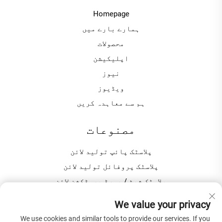
Homepage
ہمارے بارے میں
محصولات
اپلیکیشن
نیوز
ویڈیوز
ہم سے معاہدہ کریں
مصنوعات
پلاسٹک پائپ تولید لائن
پلاسٹک پروفائل تولید لائن
پلاسٹک شیٹ / بورڈ پروڈکشن لائن
پلاسٹک گرینولیٹنگ / پیلٹائزینگ مشین
We value your privacy
We use cookies and similar tools to provide our services. If you