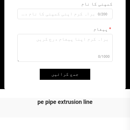
کمپنی کا نام
0/200
پیغام
0/1000
جمع کرائیں
pe pipe extrusion line