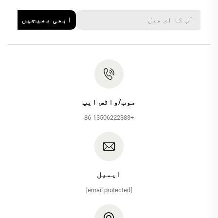
ابھی بھیجیں
موب/واٹس ایپ
+86-13506222383
ایمیل
[email protected]