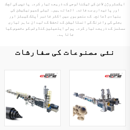
ایکسٹروژن لائن کی ٹیکنالوجی کے ذریعے تیار کردہ پائپس کی لچک
اور پائیداری سے فائدہ اٹھاتے ہیں۔ ٹیلی کمیونیکیشن کی
بنیادی ڈھانچہ کے منصوبوں میں اکثر فائبر آپٹک کیبلز اور
بجلی کی وائرنگ کی انسٹالیشن کے تحفظ کے لیے ان ماہر تیاری
سسٹمز کے ذریعے تیار کردہ پولی ایتھیلین کنڈوٹس کو مخصوص کیا
جاتا ہے۔
نئی مصنوعات کی سفارشات