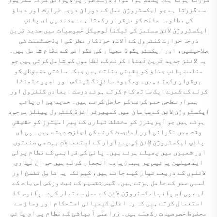
سے گزرتا ہے جو ایکسٹروژن عمل کے دوران درجہ حرارت اور دباؤ
کی مطلوبہ حالت کو برقرار رکھتا ہے۔ جدید پی ای پائپ
ایکسٹروژن لائن سسٹمز کی ٹیکنالوجیکل خصوصیات میں جدید ترین
درجہ حرارت کنٹرول کے آلات، خودکار قطر کی ایڈجسٹمنٹ کی
صلاحیتیں، اور ایکسٹریگرڈ معیار کی نگرانی کے نظام شامل ہیں۔
یہ لائنز جدید ترین ٹھنڈا کرنے کے نظاموں کو شامل کرتی ہیں جو
مناسب پائپ جماؤ کو یقینی بناتے ہیں جبکہ ساختی مضبوطی کو
برقرار رکھتے ہیں۔ ویکیوم سائزِنگ ٹینکس اور اسپرے ٹھنڈا
کرنے کے کمرے ایک ساتھ کام کرتے ہوئے درست ابعادی کنٹرول اور
ہموار سطحی ختم کرنے کو حاصل کرتے ہیں۔ جدید پی ای پائپ
ایکسٹروژن لائن کے سامان میں کمپیوٹرائزڈ کنٹرول پینلز موجود
ہوتے ہیں جو آپریٹرز کو مختلف تیاری کے پیرامیٹرز کو حقیقی
وقت میں نگرانی اور ایڈجسٹ کرنے کی اجازت دیتے ہیں۔ پی ای
پائپ ایکسٹروژن لائن کی پیداوار کے استعمالات بہت سی صنعتوں
اور شعبوں میں پھیلے ہوئے ہیں۔ پانی کی فراہمی کے نظام پولی
ایتھیلین پائپس پر بہت زیادہ انحصار کرتے ہیں جو ان تیاری
لائنوں کے ذریعے تیار کیے جاتے ہیں، کیونکہ یہ قابلِ تفسخ اور
لمبی عمر کے حامل ہوتے ہیں۔ گیس تقسیم کے نیٹ ورکس اس بات کے
لیے پی ای پائپ ایکسٹروژن لائن کے عمل سے تیار کردہ پائپس کا
استعمال کرتے ہیں کہ وہ اعلیٰ کیمیائی استحکام اور رساؤ سے
محفوظ خصوصیات رکھتے ہیں۔ زراعتی آبپاشی کے نظام پی ای پائپ