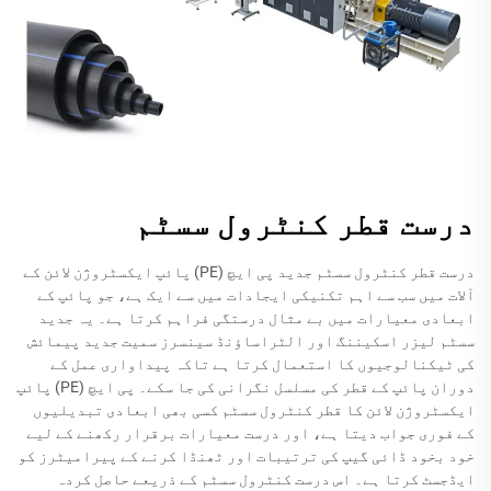
درست قطر کنٹرول سسٹم
درست قطر کنٹرول سسٹم جدید پی ایچ (PE) پائپ ایکسٹروژن لائن کے
آلات میں سب سے اہم تکنیکی ایجادات میں سے ایک ہے، جو پائپ کے
ابعادی معیارات میں بے مثال درستگی فراہم کرتا ہے۔ یہ جدید
سسٹم لیزر اسکیننگ اور الٹراساؤنڈ سینسرز سمیت جدید پیمائش
کی ٹیکنالوجیوں کا استعمال کرتا ہے تاکہ پیداواری عمل کے
دوران پائپ کے قطر کی مسلسل نگرانی کی جا سکے۔ پی ایچ (PE) پائپ
ایکسٹروژن لائن کا قطر کنٹرول سسٹم کسی بھی ابعادی تبدیلیوں
کے فوری جواب دیتا ہے، اور درست معیارات برقرار رکھنے کے لیے
خود بخود ڈائی گیپ کی ترتیبات اور ٹھنڈا کرنے کے پیرامیٹرز کو
ایڈجسٹ کرتا ہے۔ اس درست کنٹرول سسٹم کے ذریعے حاصل کردہ