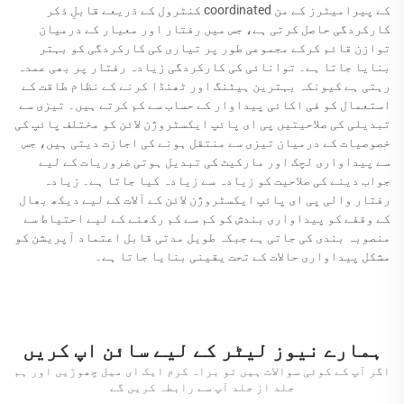
کے پیرامیٹرز کے من coordinated کنٹرول کے ذریعے قابلِ ذکر
کارکردگی حاصل کرتی ہے، جس میں رفتار اور معیار کے درمیان
توازن قائم کرکے مجموعی طور پر تیاری کی کارکردگی کو بہتر
بنایا جاتا ہے۔ توانائی کی کارکردگی زیادہ رفتار پر بھی عمدہ
رہتی ہے کیونکہ بہترین ہیٹنگ اور ٹھنڈا کرنے کے نظام طاقت کے
استعمال کو فی اکائی پیداوار کے حساب سے کم کرتے ہیں۔ تیزی سے
تبدیلی کی صلاحیتیں پی ای پائپ ایکسٹروژن لائن کو مختلف پائپ کی
خصوصیات کے درمیان تیزی سے منتقل ہونے کی اجازت دیتی ہیں، جس
سے پیداواری لچک اور مارکیٹ کی تبدیل ہوتی ضروریات کے لیے
جواب دینے کی صلاحیت کو زیادہ سے زیادہ کیا جاتا ہے۔ زیادہ
رفتار والی پی ای پائپ ایکسٹروژن لائن کے آلات کے لیے دیکھ بھال
کے وقفے کو پیداواری بندش کو کم سے کم رکھنے کے لیے احتیاط سے
منصوبہ بندی کی جاتی ہے جبکہ طویل مدتی قابل اعتماد آپریشن کو
مشکل پیداواری حالات کے تحت یقینی بنایا جاتا ہے۔
ہمارے نیوز لیٹر کے لیے سائن اپ کریں
اگر آپ کے کوئی سوالات ہیں تو براہ کرم ایک ای میل چھوڑیں اور ہم
جلد از جلد آپ سے رابطہ کریں گے