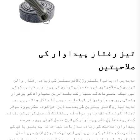
تیز رفتار پیداوار کی
صلاحیتیں
جدید پی ای پائپ ایکسٹروژن لائن سسٹمز کی زیادہ رفتار والی
تیاری کی صلاحیتیں غیر معمولی تیاری کی پیداوار فراہم کرتی
ہیں جبکہ مصنوعات کے معیار کے بلند ترین معیارات کو برقرار
رکھتی ہیں جو صارفین کی توقعات سے بھی آگے نکل جاتے ہیں۔ یہ
جدید تیاری لائنز بہترین طریقے سے ڈیزائن کردہ سکریوز، موثر
ٹھنڈا کرنے کے نظام اور مواد کے ہینڈلنگ کے عمل کو بہتر بنانے
کے ذریعے قابلِ ذکر پیداوار کی شرح حاصل کرتی ہیں، جس سے
پیداواری صلاحیت کو زیادہ سے زیادہ کیا جاتا ہے بغیر پائپ کی
سالمیت کو متاثر کیے۔ پی ای پائپ ایکسٹروژن لائن میں اعلیٰ
کارکردگی کے ایکسٹرودرز شامل ہیں جن کے خصوصی طور پر ڈیزائن