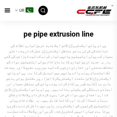
UR
pe pipe extrusion line
پی ای پائپ ایکسٹروژن لائن ایک جدید ترین تیاری نظام کی
نمائندگی کرتی ہے جو مستقل ایکسٹروژن عمل کے ذریعے اعلیٰ
معیار کے پولی ایتھیلین پائپس تیار کرنے کے لیے ڈیزائن کی گئی
ہے۔ یہ جدید ترین تیاری کا سامان خام پولی ایتھیلین مواد کو
مختلف صنعتی اور تجارتی درجوں کے لیے موزوں، مضبوط اور بہت حد
تک استعمال ہونے والے پائپس میں تبدیل کرتا ہے۔ پی ای پائپ
ایکسٹروژن لائن متعدد ایکسٹریگرڈ اجزاء پر مشتمل ہوتی ہے جو
باہم بے رُکاوٹ طور پر کام کرتے ہوئے پائپ کی مستقل معیار اور
ابعادی درستگی کو یقینی بناتے ہیں۔ پی ای پائپ ایکسٹروژن لائن
کے اہم افعال میں مواد کی فراہمی، گرم کرنا، پگھلانا، شکل
دینا، ٹھنڈا کرنا اور کاٹنا شامل ہیں۔ یہ نظام خام پولی
ایتھیلین گولیوں کو ایکسٹرودر ہاپر میں داخل کرنے سے شروع
ہوتا ہے، جہاں انہیں کنٹرول شدہ گرمی اور پگھلانے کے عمل سے
گزرنا ہوتا ہے۔ پگھلا ہوا مواد درست طور پر ڈیزائن کردہ سکریوز