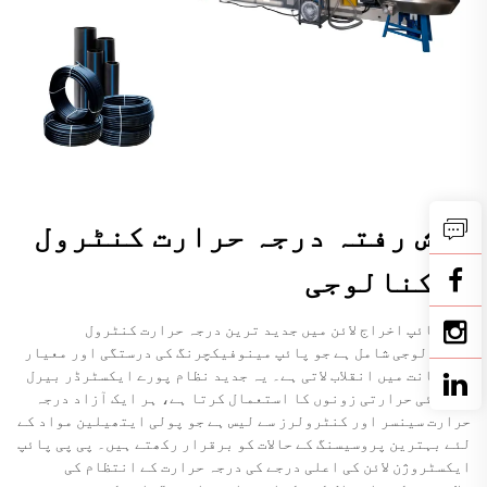
پیش رفتہ درجہ حرارت کنٹرول
ٹیکنالوجی
پیئ پائپ اخراج لائن میں جدید ترین درجہ حرارت کنٹرول
ٹیکنالوجی شامل ہے جو پائپ مینوفیکچرنگ کی درستگی اور معیار
کی ضمانت میں انقلاب لاتی ہے۔ یہ جدید نظام پورے ایکسٹرڈر بیرل
میں کئی حرارتی زونوں کا استعمال کرتا ہے، ہر ایک آزاد درجہ
حرارت سینسر اور کنٹرولرز سے لیس ہے جو پولی ایتھیلین مواد کے
لئے بہترین پروسیسنگ کے حالات کو برقرار رکھتے ہیں۔ پی پی پائپ
ایکسٹروژن لائن کی اعلی درجے کی درجہ حرارت کے انتظام کی