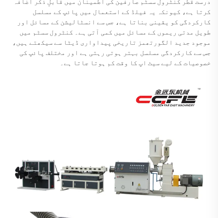
درست قطر کنٹرول سسٹم صارفین کی اطمینان میں قابلِ ذکر اضافہ
کرتا ہے، کیونکہ یہ فیلڈ کے استعمال میں پائپ کے مسلسل
کارکردگی کو یقینی بناتا ہے، جس سے انسٹالیشن کے مسائل اور
طویل مدتی ریموں کے مسائل میں کمی آتی ہے۔ کنٹرول سسٹم میں
موجود جدید الگورتھمز تاریخی پیداواری ڈیٹا سے سیکھتے ہیں،
جس سے کارکردگی مسلسل بہتر ہوتی رہتی ہے اور مختلف پائپ کی
خصوصیات کے لیے سیٹ اپ کا وقت کم ہوتا جاتا ہے۔