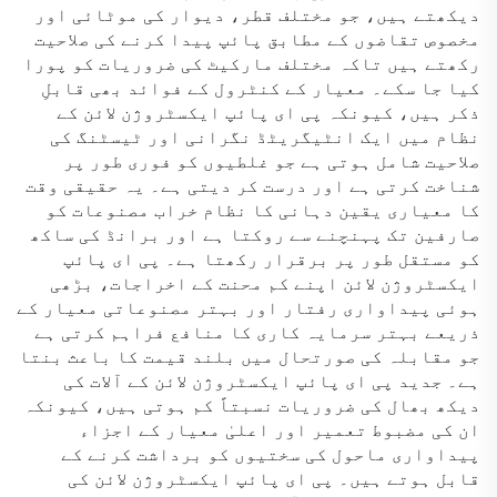
دیکھتے ہیں، جو مختلف قطر، دیوار کی موٹائی اور
مخصوص تقاضوں کے مطابق پائپ پیدا کرنے کی صلاحیت
رکھتے ہیں تاکہ مختلف مارکیٹ کی ضروریات کو پورا
کیا جا سکے۔ معیار کے کنٹرول کے فوائد بھی قابلِ
ذکر ہیں، کیونکہ پی ای پائپ ایکسٹروژن لائن کے
نظام میں ایک انٹیگریٹڈ نگرانی اور ٹیسٹنگ کی
صلاحیت شامل ہوتی ہے جو غلطیوں کو فوری طور پر
شناخت کرتی ہے اور درست کر دیتی ہے۔ یہ حقیقی وقت
کا معیاری یقین دہانی کا نظام خراب مصنوعات کو
صارفین تک پہنچنے سے روکتا ہے اور برانڈ کی ساکھ
کو مستقل طور پر برقرار رکھتا ہے۔ پی ای پائپ
ایکسٹروژن لائن اپنے کم محنت کے اخراجات، بڑھی
ہوئی پیداواری رفتار اور بہتر مصنوعاتی معیار کے
ذریعے بہتر سرمایہ کاری کا منافع فراہم کرتی ہے
جو مقابلہ کی صورتحال میں بلند قیمت کا باعث بنتا
ہے۔ جدید پی ای پائپ ایکسٹروژن لائن کے آلات کی
دیکھ بھال کی ضروریات نسبتاً کم ہوتی ہیں، کیونکہ
ان کی مضبوط تعمیر اور اعلیٰ معیار کے اجزاء
پیداواری ماحول کی سختیوں کو برداشت کرنے کے
قابل ہوتے ہیں۔ پی ای پائپ ایکسٹروژن لائن کی