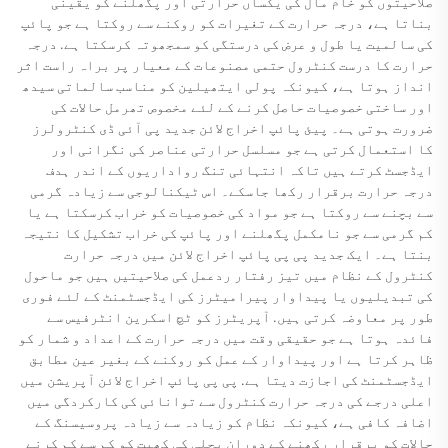
صلاحیتوں کو خام مال کی یکساں حرارتی اور پگھلنے کو یقینی
بناتا ہے، درجہ حرارت کے تغیرات کو روکنے سے روکتا ہے جو پائپ
کی سالمیت یا طول و عرض کی درستگی کو سمجھوتہ کرسکتا ہے. درجہ
حرارت کا درست کنٹرول حتمی مصنوعات کے معیار پر براہ راست اثر
انداز ہوتا ہے، کیونکہ پولی ایتھیلین کو مناسب سالماتی سیدھ
اور ساختی خصوصیات حاصل کرنے کے لئے مخصوص تھرمل حالات کی
ضرورت ہوتی ہے۔ پیئ پائپ اخراج لائن جدید پی آئی ڈی کنٹرولرز
کا استعمال کرتی ہے جو مسلسل حرارتی عناصر کی نگرانی اور
ایڈجسٹ کرتے ہیں تاکہ انتہائی تنگ رواداریوں کے اندر ہدف
درجہ حرارت برقرار رکھا جاسکے۔ اس ٹیکنالوجی سے زیادہ گرمی
سے بچنے سے روکتا ہے جو مواد کی خصوصیات کو خراب کرسکتا ہے یا
کم گرمی سے جو نامکمل پگھلنے اور پائپ کی خراب تشکیل کا نتیجہ
بنتا ہے۔ ایک جدید پی پی پائپ اخراج لائن میں درجہ حرارت
کنٹرول کے نظام میں تیز رفتار ردعمل کی صلاحیتیں ہیں جو ماحول
کی تبدیلیوں یا پیداوار پیرامیٹرز کی ایڈجسٹمنٹ کے لئے فوری
طور پر معاوضہ کرتی ہیں. آپریٹرز کو ٹچ اسکرین انٹرفیس سے
فائدہ ہوتا ہے جو حقیقی وقت میں درجہ حرارت کے اعداد و شمار کو
ظاہر کرتا ہے اور پیداوار کے عمل کو روکنے کے بغیر عین مطابق
ایڈجسٹمنٹ کی اجازت دیتا ہے. پی پی پائپ اخراج لائن آپریشن میں
اعلی درجے کی درجہ حرارت کنٹرول سے توانائی کی کارکردگی میں
اضافہ کافی ہے، کیونکہ نظام کو زیادہ سے زیادہ پروسیسنگ کے
حالات کو برقرار رکھنے کے دوران بجلی کی کھپت کو کم سے کم کرنے