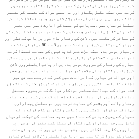
کردہ سکریوز پولی ایتھیلین کے مواد کو تیز رفتار سے پروسیس
کرتے ہیں جبکہ مکمل پگھلاؤ اور ہم جنسی مواد کے تقسیم کو یقینی
بناتے ہیں۔ پی ای پائپ ایکسٹروژن لائن میں جدید ٹھنڈا کرنے کی
ٹیکنالوجیاں تیزی سے پائپ کو جمنے کی اجازت دیتی ہیں بغیر
اندرونی تناؤ یا ابعادی چوکھٹوں کے جو لمبے عرصے تک کارکردگی
کو متاثر کر سکتے ہیں۔ لائن کی رفتار عام طور پر پائپ کے قطر اور
دیوار کی موٹائی کی ضروریات کے مطابق 5 سے 50 میٹر فی منٹ کے
درمیان ہوتی ہے، جبکہ بڑے قطر کے پائپوں کو مناسب ٹھنڈا کرنے
اور ابعادی استحکام کو یقینی بنانے کے لیے قدرتی طور پر سستی
تیاری کی رفتار کی ضرورت ہوتی ہے۔ پی ای پائپ ایکسٹروژن لائن
کی زیادہ رفتار والی صلاحیتیں براہ راست زیادہ پیداواری حجم
اور فی اکائی تیاری کے اخراجات میں کمی کے ذریعے منافع میں
اضافے کا باعث بنتی ہیں۔ پی ای پائپ ایکسٹروژن لائن کے ساتھ ضم
شدہ مواد کے ہینڈلنگ سسٹمز خودکار فیڈنگ کے طریقوں، مستقل
مواد کی فراہمی اور موثر کچرے کے اخراج کے عمل کے ذریعے زیادہ
رفتار والے آپریشنز کی حمایت کرتے ہیں جو مسلسل پیداواری
بہاؤ کو برقرار رکھتے ہیں۔ زیادہ رفتار پر کام کرنے والے
معیار کے یقین دہانی کے نظام میں جدید معائنہ کی ٹیکنالوجیاں
شامل ہیں جو پیداوار کی رفتار کو سستا کیے بغیر فوری طور پر
خرابیوں کا پتہ لگاتی ہیں، یقینی بناتی ہیں کہ ہر پائپ سخت
معیار کو پورا کرتا ہے۔ پی ای پائپ ایکسٹروژن لائن تمام تیاری