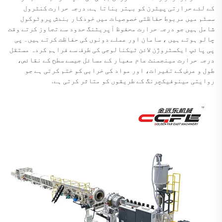
کے لئے حرارتی پیٹرن کو بہتر بناتا ہے. درجہ حرارت کنٹرول
سسٹم میں مربوط حفاظتی خصوصیات میں خودکار بندش پروٹوکول
شامل ہیں جو درجہ حرارت محفوظ آپریٹنگ حدود سے تجاوز کرتے وقت
چالو ہوتے ہیں ، سامان اور عملے دونوں کی حفاظت کرتے ہیں۔ پی
پی پائپ ایکسٹروژن لائن ٹیکنالوجی کی طرف سے فراہم کردہ مستقل
درجہ حرارت مینجمنٹ عام معیار کے مسائل جیسے سطح کے نقائص،
طول و عرض کے تغیرات، اور مواد کی خرابی کو ختم کرتی ہے جو
روایتی مینوفیکچرنگ کے طریقوں کو متاثر کرتی ہے.