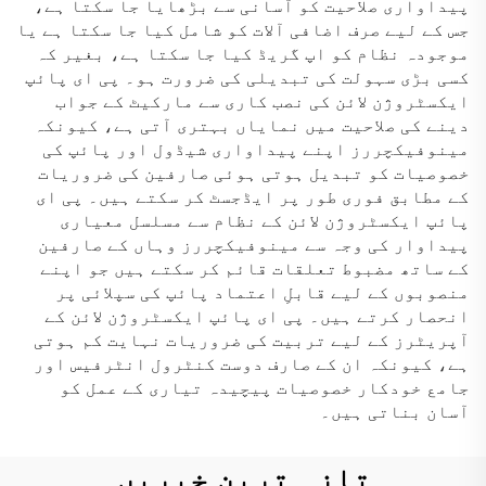
پیداواری صلاحیت کو آسانی سے بڑھایا جا سکتا ہے،
جس کے لیے صرف اضافی آلات کو شامل کیا جا سکتا ہے یا
موجودہ نظام کو اپ گریڈ کیا جا سکتا ہے، بغیر کہ
کسی بڑی سہولت کی تبدیلی کی ضرورت ہو۔ پی ای پائپ
ایکسٹروژن لائن کی نصب کاری سے مارکیٹ کے جواب
دینے کی صلاحیت میں نمایاں بہتری آتی ہے، کیونکہ
مینوفیکچررز اپنے پیداواری شیڈول اور پائپ کی
خصوصیات کو تبدیل ہوتی ہوئی صارفین کی ضروریات
کے مطابق فوری طور پر ایڈجسٹ کر سکتے ہیں۔ پی ای
پائپ ایکسٹروژن لائن کے نظام سے مسلسل معیاری
پیداوار کی وجہ سے مینوفیکچررز وہاں کے صارفین
کے ساتھ مضبوط تعلقات قائم کر سکتے ہیں جو اپنے
منصوبوں کے لیے قابلِ اعتماد پائپ کی سپلائی پر
انحصار کرتے ہیں۔ پی ای پائپ ایکسٹروژن لائن کے
آپریٹرز کے لیے تربیت کی ضروریات نہایت کم ہوتی
ہے، کیونکہ ان کے صارف دوست کنٹرول انٹرفیس اور
جامع خودکار خصوصیات پیچیدہ تیاری کے عمل کو
آسان بناتی ہیں۔
تازہ ترین خبریں