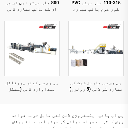
110-315 ملی میٹر PVC
800 ملی میٹر ایچ ڈی پی
کور فوم پائپ تیاری
ای کے پائپ تیاری لائن
لائن
پی وی سی ماربل شیٹ کی
پی وی سی کونر پروفائل
تیاری کی لائن (3 رولرز)
پیداواری لائن (سنگل
سکریو ایکستریوڈر)
پی ای پائپ ایکسٹروژن لائن کئی قابلِ توجہ فوائد
پیش کرتی ہے جو اسے پائپ کی موثر اور منافع بخش
پیداوار کی صلاحیت حاصل کرنے کے خواہشمند