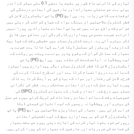
تیاری کی ٹالرنس عام طور پر مثبت یا منفی 0.1 ملی میٹر کے اندر
ہوتی ہے، جو صنعتی معیارات اور صارفین کی ابعادی درستگی کی
توقعات سے کافی زیادہ ہے۔ پی ایچ (PE) پائپ ایکسٹروژن لائن کی
قطر کنٹرول صلاحیتیں ان مہنگے مواد کے ضیاع کو ختم کر دیتی ہیں
جو اس وقت واقع ہوتے ہیں جب پائپ ابعادی معیارات پر پورا نہیں
اترتے، جس سے مجموعی پیداواری کارکردگی اور منافع میں قابلِ
ذکر بہتری آتی ہے۔ درست کنٹرول سسٹم میں حقیقی وقت کے فیڈ بیک
کے ذریعے آپریٹرز کو مسلسل ڈیٹا فراہم کیا جاتا ہے، جس سے وہ
معیار کے مسائل کو ان کے وقوع پذیر ہونے سے پہلے ہی روکنے کے
لیے پیشگیانہ ایڈجسٹمنٹ کر سکتے ہیں۔ پی ایچ (PE) پائپ
ایکسٹروژن لائن کا قطر کنٹرول سسٹم دیگر پیداواری پیرامیٹرز
کے ساتھ بے دریغ انضمام کرتا ہے، اور اس طرح ٹھنڈا کرنے کی
شرح، لائن کی رفتار اور مواد کے بہاؤ کو ہم آہنگ کرتا ہے تاکہ
پورے تیاری عمل کے دوران ابعادی مستحکم رہے۔ قطر کی نگرانی
سسٹم میں درج شدہ اعداد و شمار کے بنیادی کنٹرول (SPC) کی
خصوصیات وقت کے ساتھ ابعادی رجحانات کو ٹریک کرتی ہیں، جو عمل
کی بہتری اور پیشگیانہ ریموں کے لیے انتہائی قیمتی ڈیٹا
فراہم کرتی ہیں۔ معیار کی دستاویزی صلاحیتیں پی ایچ (PE) پائپ
ایکسٹروژن لائن کو ہر پیداواری بیچ کے لیے تفصیلی ابعادی
رپورٹس خود بخود تیار کرنے کی اجازت دیتی ہیں، جو سخت معیار
کی ضمانت کی ضروریات اور صارفین کے معیارات کو پورا کرتی ہیں۔