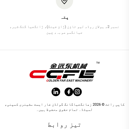
پتہ
نمبر 2، یولان روڈ، لیو ٹاؤن (ژاؤ فینگ)، ژانگجیا گنگ شہر،
جیانگسو صوبہ، چین
کاپی رائٹ © 2026 زھانگجیاگانگ گولڈن فار ایسٹ مشینری کمپنی،
لمیٹڈ۔ تمام حقوق محفوظ ہیں۔
تیز روابط