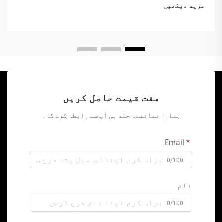
مزید دیکھیں
مفت قیمت حاصل کریں
ہمارا نمائندہ جلد ہی آپ سے رابطہ کرے گا۔
Email
0/100
نام
0/100